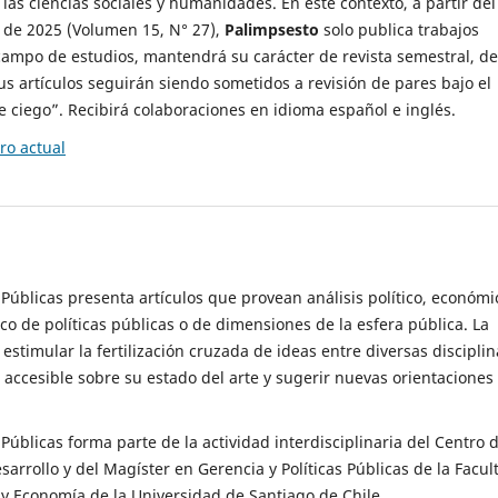
 las ciencias sociales y humanidades. En este contexto, a partir del
de 2025 (Volumen 15, N° 27),
Palimpsesto
solo publica trabajos
campo de estudios, mantendrá su carácter de revista semestral, de
sus artículos seguirán siendo sometidos a revisión de pares bajo el
ciego”. Recibirá colaboraciones en idioma español e inglés.
o actual
s Públicas presenta artículos que provean análisis político, económi
ico de políticas públicas o de dimensiones de la esfera pública. La
estimular la fertilización cruzada de ideas entre diversas disciplin
 accesible sobre su estado del arte y sugerir nuevas orientaciones
s Públicas forma parte de la actividad interdisciplinaria del Centro 
esarrollo y del Magíster en Gerencia y Políticas Públicas de la Facul
y Economía de la Universidad de Santiago de Chile.