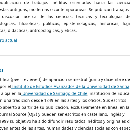
ublicación de trabajos inéditos orientados hacia las cienci
 estas antiguas, modernas o contemporáneas. Se publican trabajos
 discusión acerca de las ciencias, técnicas y tecnologías d
lógicas, filosóficas, políticas, epistemológicas, históricas, lógi
as, didácticas, antropológicas, y éticas.
o actual
os
ntífica (peer reviewed) de aparición semestral (junio y diciembre de
por el
Instituto de Estudios Avanzados de la Universidad de Santi
e aloja en la
Universidad de Santiago de Chile
, institución de Educa
n una tradición desde 1849 en las artes y los oficios. Sus escritos
 abierto a partir de su publicación, exclusivamente en línea, en la
urnal Source (OJS) y pueden ser escritos en castellano, inglés y
999 su objetivo ha sido difundir resultados inéditos y originales 
ovenientes de las artes, humanidades y ciencias sociales con espec