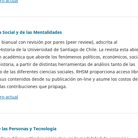
o actual
a Social y de las Mentalidades
 bianual con revisión por pares (peer review), adscrita al
storia de la Universidad de Santiago de Chile. La revista esta abi
n académica que aborde los fenómenos políticos, económicos, soci
historia, a partir de distintas herramientas de análisis tanto de las
e las diferentes ciencias sociales. RHSM proporciona acceso libr
sus contenidos desde su publicación on-line y asume los costos de
las contribuciones que propaga.
o actual
e las Personas y Tecnología