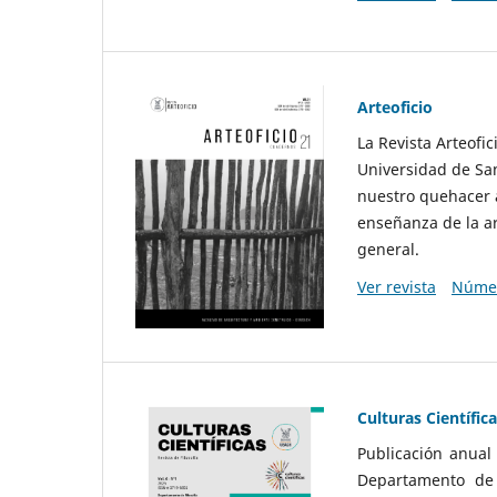
Arteoficio
La Revista Arteofi
Universidad de San
nuestro quehacer a
enseñanza de la ar
general.
Ver revista
Númer
Culturas Científic
Publicación anual
Departamento de F