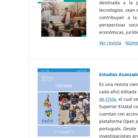
destinada a la p
tecnologías, sean
contribuyan a la
perspectivas socio
económicas, jurídic
Ver revista
Númer
Estudios Avanzad
Es una revista cie
cada año) editada 
de Chile
, el cual s
Superior Estatal co
cuentan con acceso
plataforma Open Jo
portugués. Desde 1
investigaciones pr