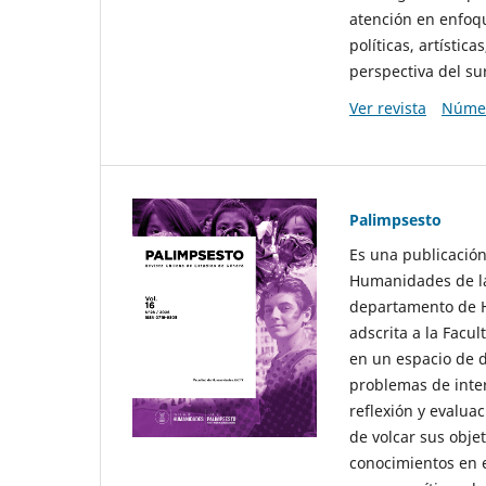
atención en enfoqu
políticas, artísti
perspectiva del sur
Ver revista
Númer
Palimpsesto
Es una publicación
Humanidades de la
departamento de Hi
adscrita a la Fac
en un espacio de d
problemas de interé
reflexión y evaluac
de volcar sus obje
conocimientos en e