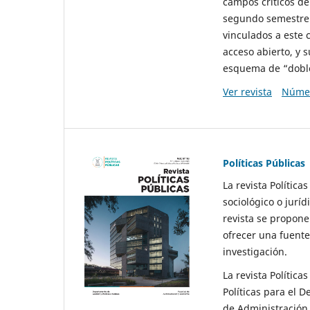
campos críticos de
segundo semestre 
vinculados a este 
acceso abierto, y 
esquema de “doble 
Ver revista
Númer
Políticas Públicas
La revista Política
sociológico o juríd
revista se propone 
ofrecer una fuente
investigación.
La revista Política
Políticas para el D
de Administración 