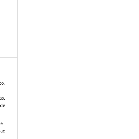
co,
as,
 de
de
tad