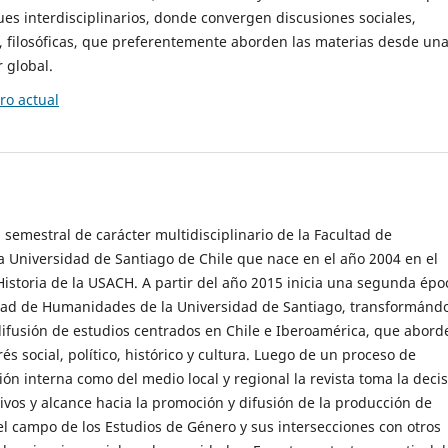
es interdisciplinarios, donde convergen discusiones sociales,
cas, filosóficas, que preferentemente aborden las materias desde un
 global.
o actual
 semestral de carácter multidisciplinario de la Facultad de
 Universidad de Santiago de Chile que nace en el año 2004 en el
storia de la USACH. A partir del año 2015 inicia una segunda épo
ultad de Humanidades de la Universidad de Santiago, transformánd
ifusión de estudios centrados en Chile e Iberoamérica, que abord
s social, político, histórico y cultura. Luego de un proceso de
ión interna como del medio local y regional la revista toma la deci
tivos y alcance hacia la promoción y difusión de la producción de
l campo de los Estudios de Género y sus intersecciones con otros