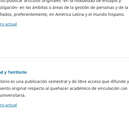
to publicar artículos originales -en la modalidad de ensayos y
stigación- en los ámbitos o áreas de la gestión de personas y de la
llados, preferentemente, en América Latina y el mundo hispano.
o actual
d y Territorio
itorio es una publicación semestral y de libre acceso que difunde y
ento original respecto al quehacer académico de vinculación con 
universitaria.
o actual