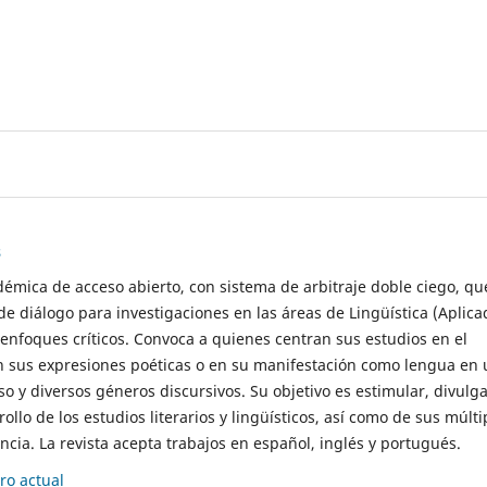
s
démica de acceso abierto, con sistema de arbitraje doble ciego, qu
de diálogo para investigaciones en las áreas de Lingüística (Aplica
 enfoques críticos. Convoca a quienes centran sus estudios en el
n sus expresiones poéticas o en su manifestación como lengua en 
so y diversos géneros discursivos. Su objetivo es estimular, divulga
rollo de los estudios literarios y lingüísticos, así como de sus múlti
cia. La revista acepta trabajos en español, inglés y portugués.
o actual