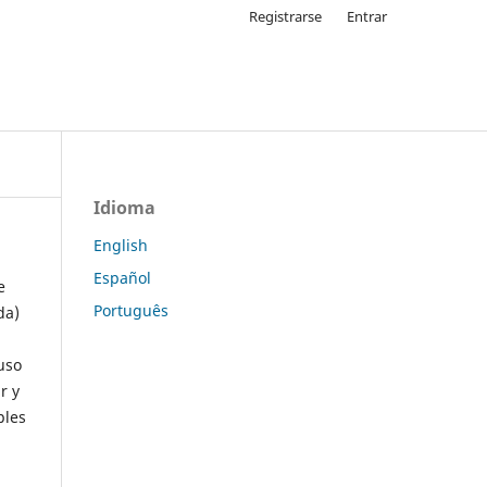
Registrarse
Entrar
Idioma
English
Español
e
Português
da)
uso
r y
ples