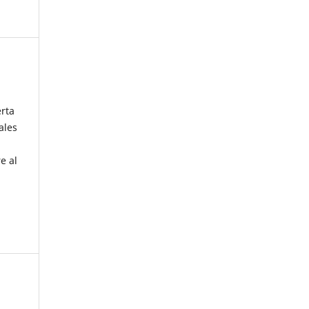
erta
ales
e al