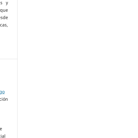
as y
 que
esde
cas,
ago
ción
de
ial