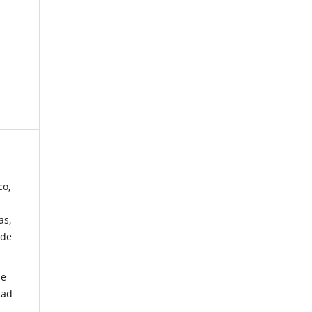
co,
as,
 de
de
tad