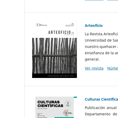
Arteoficio
La Revista Arteofi
Universidad de San
nuestro quehacer a
enseñanza de la ar
general.
Ver revista
Númer
Culturas Científic
Publicación anual
Departamento de F