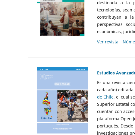
destinada a la p
tecnologías, sean
contribuyan a la
perspectivas socio
económicas, jurídic
Ver revista
Númer
Estudios Avanzad
Es una revista cie
cada año) editada 
de Chile
, el cual s
Superior Estatal co
cuentan con acceso
plataforma Open Jo
portugués. Desde 1
investigaciones pr