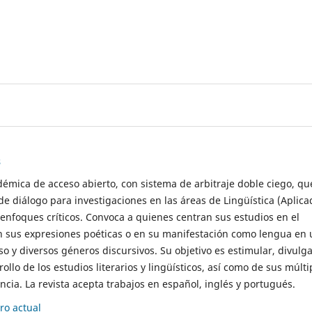
s
démica de acceso abierto, con sistema de arbitraje doble ciego, qu
de diálogo para investigaciones en las áreas de Lingüística (Aplica
 enfoques críticos. Convoca a quienes centran sus estudios en el
n sus expresiones poéticas o en su manifestación como lengua en 
so y diversos géneros discursivos. Su objetivo es estimular, divulga
rollo de los estudios literarios y lingüísticos, así como de sus múlti
cia. La revista acepta trabajos en español, inglés y portugués.
o actual