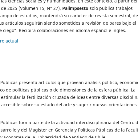
 las ciencias sociales y humanidades. En este contexto, a partir del
de 2025 (Volumen 15, N° 27),
Palimpsesto
solo publica trabajos
campo de estudios, mantendrá su carácter de revista semestral, de
sus artículos seguirán siendo sometidos a revisión de pares bajo el
ciego”. Recibirá colaboraciones en idioma español e inglés.
o actual
s Públicas presenta artículos que provean análisis político, económi
ico de políticas públicas o de dimensiones de la esfera pública. La
estimular la fertilización cruzada de ideas entre diversas disciplin
 accesible sobre su estado del arte y sugerir nuevas orientaciones
s Públicas forma parte de la actividad interdisciplinaria del Centro 
esarrollo y del Magíster en Gerencia y Políticas Públicas de la Facul
y Economía de la Universidad de Santiago de Chile.