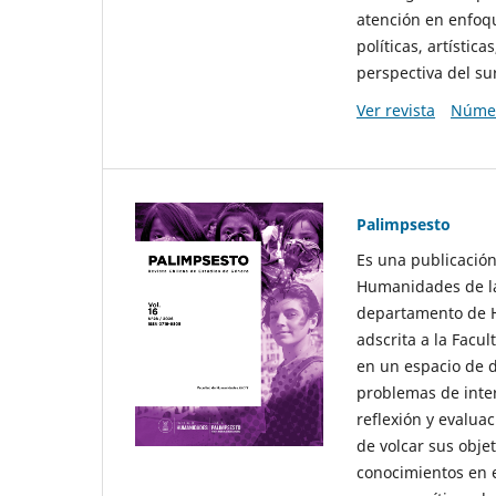
atención en enfoqu
políticas, artísti
perspectiva del sur
Ver revista
Númer
Palimpsesto
Es una publicación
Humanidades de la
departamento de Hi
adscrita a la Fac
en un espacio de d
problemas de interé
reflexión y evaluac
de volcar sus obje
conocimientos en e