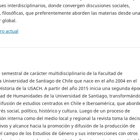
es interdisciplinarios, donde convergen discusiones sociales,
cas, filosóficas, que preferentemente aborden las materias desde un
 global.
o actual
 semestral de carácter multidisciplinario de la Facultad de
 Universidad de Santiago de Chile que nace en el año 2004 en el
storia de la USACH. A partir del año 2015 inicia una segunda épo
ultad de Humanidades de la Universidad de Santiago, transformánd
ifusión de estudios centrados en Chile e Iberoamérica, que abord
s social, político, histórico y cultura. Luego de un proceso de
ión interna como del medio local y regional la revista toma la deci
tivos y alcance hacia la promoción y difusión de la producción de
l campo de los Estudios de Género y sus intersecciones con otros