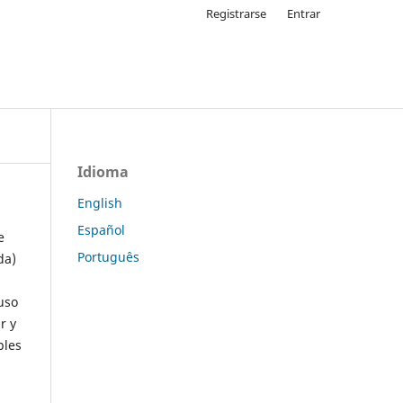
Registrarse
Entrar
Idioma
English
Español
e
Português
da)
uso
r y
ples