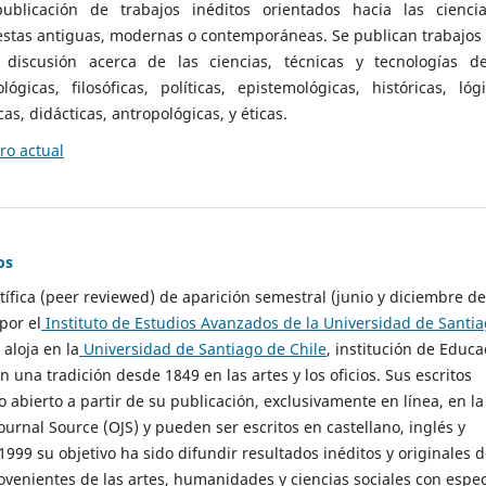
ublicación de trabajos inéditos orientados hacia las cienci
 estas antiguas, modernas o contemporáneas. Se publican trabajos
 discusión acerca de las ciencias, técnicas y tecnologías d
lógicas, filosóficas, políticas, epistemológicas, históricas, lógi
as, didácticas, antropológicas, y éticas.
o actual
os
ntífica (peer reviewed) de aparición semestral (junio y diciembre de
por el
Instituto de Estudios Avanzados de la Universidad de Santi
e aloja en la
Universidad de Santiago de Chile
, institución de Educa
n una tradición desde 1849 en las artes y los oficios. Sus escritos
 abierto a partir de su publicación, exclusivamente en línea, en la
urnal Source (OJS) y pueden ser escritos en castellano, inglés y
999 su objetivo ha sido difundir resultados inéditos y originales 
ovenientes de las artes, humanidades y ciencias sociales con espec