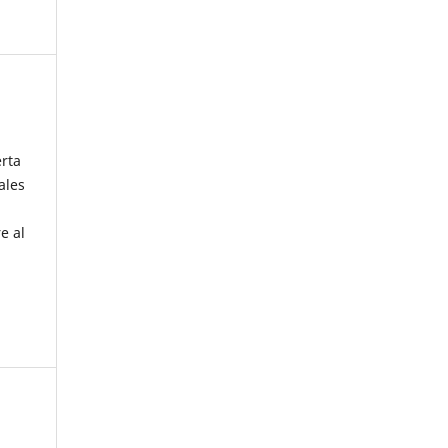
erta
ales
e al