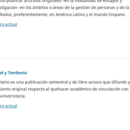
to publicar artículos originales -en la modalidad de ensayos y
stigación- en los ámbitos o áreas de la gestión de personas y de la
llados, preferentemente, en América Latina y el mundo hispano.
o actual
d y Territorio
itorio es una publicación semestral y de libre acceso que difunde y
ento original respecto al quehacer académico de vinculación con 
universitaria.
o actual