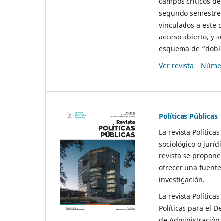
campos críticos de
segundo semestre 
vinculados a este 
acceso abierto, y 
esquema de “doble 
Ver revista
Númer
Políticas Públicas
La revista Política
sociológico o juríd
revista se propone 
ofrecer una fuente
investigación.
La revista Política
Políticas para el D
de Administración 