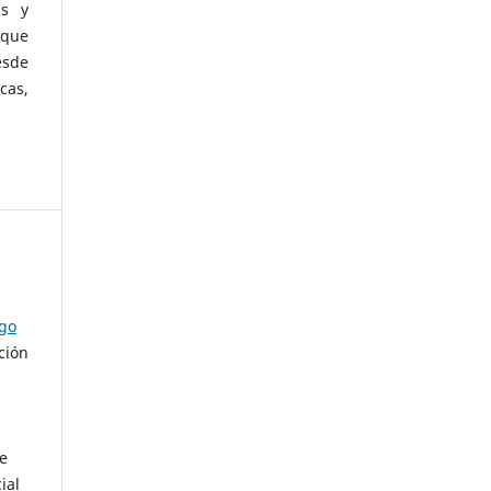
as y
 que
esde
cas,
ago
ción
de
ial