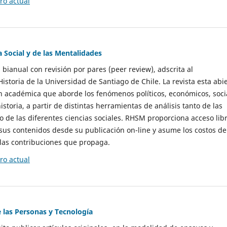
o actual
a Social y de las Mentalidades
 bianual con revisión por pares (peer review), adscrita al
storia de la Universidad de Santiago de Chile. La revista esta abi
n académica que aborde los fenómenos políticos, económicos, soci
historia, a partir de distintas herramientas de análisis tanto de las
e las diferentes ciencias sociales. RHSM proporciona acceso libr
sus contenidos desde su publicación on-line y asume los costos de
las contribuciones que propaga.
o actual
e las Personas y Tecnología