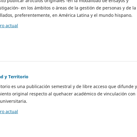
to publicar artículos originales -en la modalidad de ensayos y
stigación- en los ámbitos o áreas de la gestión de personas y de la
llados, preferentemente, en América Latina y el mundo hispano.
o actual
d y Territorio
itorio es una publicación semestral y de libre acceso que difunde y
ento original respecto al quehacer académico de vinculación con 
universitaria.
o actual