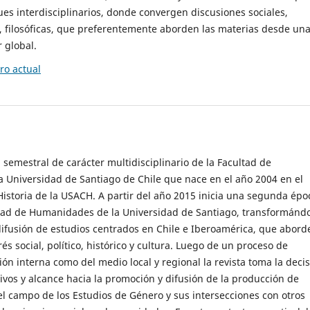
es interdisciplinarios, donde convergen discusiones sociales,
cas, filosóficas, que preferentemente aborden las materias desde un
 global.
o actual
 semestral de carácter multidisciplinario de la Facultad de
 Universidad de Santiago de Chile que nace en el año 2004 en el
storia de la USACH. A partir del año 2015 inicia una segunda épo
ultad de Humanidades de la Universidad de Santiago, transformánd
ifusión de estudios centrados en Chile e Iberoamérica, que abord
s social, político, histórico y cultura. Luego de un proceso de
ión interna como del medio local y regional la revista toma la deci
tivos y alcance hacia la promoción y difusión de la producción de
l campo de los Estudios de Género y sus intersecciones con otros