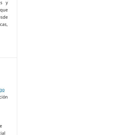
as y
 que
esde
cas,
ago
ción
de
ial