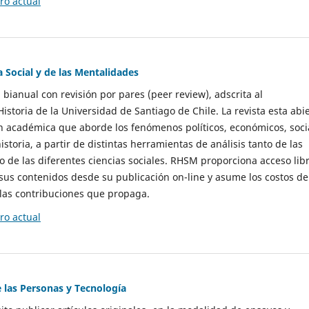
o actual
a Social y de las Mentalidades
 bianual con revisión por pares (peer review), adscrita al
storia de la Universidad de Santiago de Chile. La revista esta abi
n académica que aborde los fenómenos políticos, económicos, soci
historia, a partir de distintas herramientas de análisis tanto de las
e las diferentes ciencias sociales. RHSM proporciona acceso libr
sus contenidos desde su publicación on-line y asume los costos de
las contribuciones que propaga.
o actual
e las Personas y Tecnología