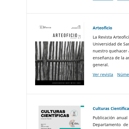
Arteoficio
La Revista Arteofi
Universidad de San
nuestro quehacer a
enseñanza de la ar
general.
Ver revista
Númer
Culturas Científic
Publicación anual
Departamento de F