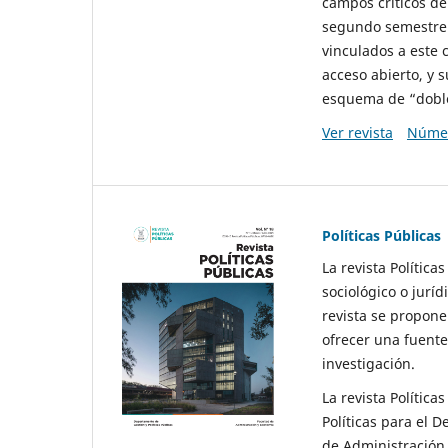
campos críticos de
segundo semestre 
vinculados a este 
acceso abierto, y 
esquema de “doble 
Ver revista
Númer
Políticas Públicas
La revista Política
sociológico o juríd
revista se propone 
ofrecer una fuente
investigación.
La revista Política
Políticas para el D
de Administración 