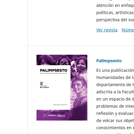
atención en enfoqu
políticas, artísti
perspectiva del sur
Ver revista
Númer
Palimpsesto
Es una publicación
Humanidades de la
departamento de Hi
adscrita a la Fac
en un espacio de d
problemas de interé
reflexión y evaluac
de volcar sus obje
conocimientos en e