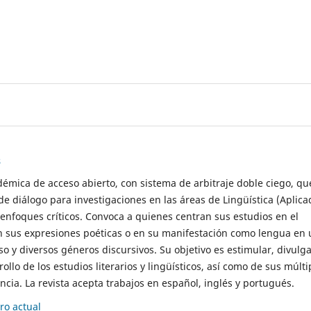
s
démica de acceso abierto, con sistema de arbitraje doble ciego, qu
de diálogo para investigaciones en las áreas de Lingüística (Aplica
 enfoques críticos. Convoca a quienes centran sus estudios en el
n sus expresiones poéticas o en su manifestación como lengua en 
so y diversos géneros discursivos. Su objetivo es estimular, divulga
rollo de los estudios literarios y lingüísticos, así como de sus múlti
cia. La revista acepta trabajos en español, inglés y portugués.
o actual