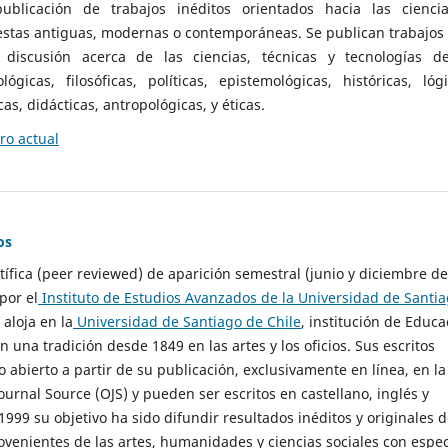
ublicación de trabajos inéditos orientados hacia las cienci
 estas antiguas, modernas o contemporáneas. Se publican trabajos
 discusión acerca de las ciencias, técnicas y tecnologías d
lógicas, filosóficas, políticas, epistemológicas, históricas, lógi
as, didácticas, antropológicas, y éticas.
o actual
os
ntífica (peer reviewed) de aparición semestral (junio y diciembre de
por el
Instituto de Estudios Avanzados de la Universidad de Santi
e aloja en la
Universidad de Santiago de Chile
, institución de Educa
n una tradición desde 1849 en las artes y los oficios. Sus escritos
 abierto a partir de su publicación, exclusivamente en línea, en la
urnal Source (OJS) y pueden ser escritos en castellano, inglés y
999 su objetivo ha sido difundir resultados inéditos y originales 
ovenientes de las artes, humanidades y ciencias sociales con espec