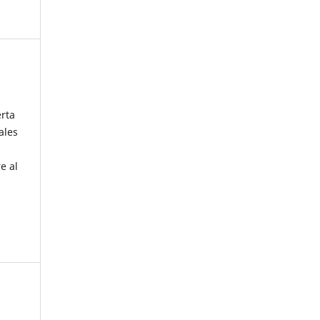
erta
ales
e al