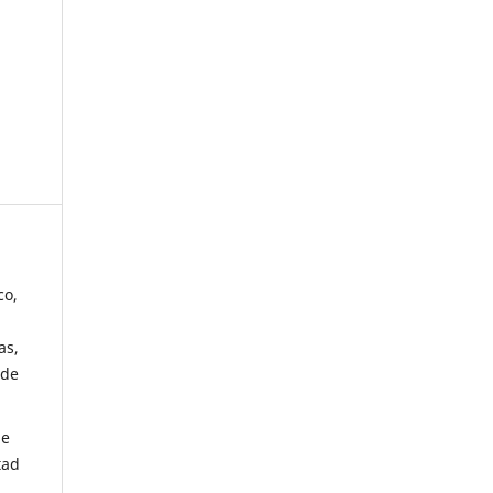
co,
as,
 de
de
tad