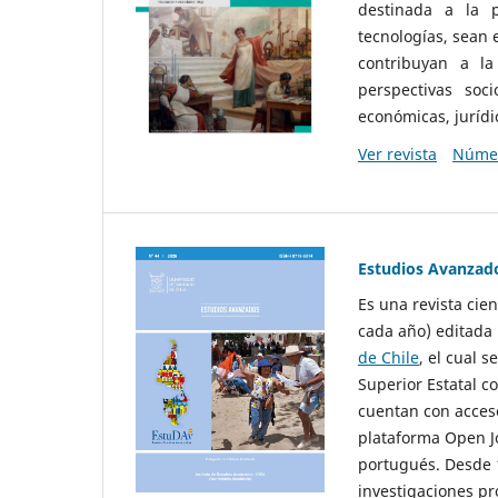
destinada a la p
tecnologías, sean
contribuyan a la
perspectivas socio
económicas, jurídic
Ver revista
Númer
Estudios Avanzad
Es una revista cie
cada año) editada 
de Chile
, el cual s
Superior Estatal co
cuentan con acceso
plataforma Open Jo
portugués. Desde 1
investigaciones pr