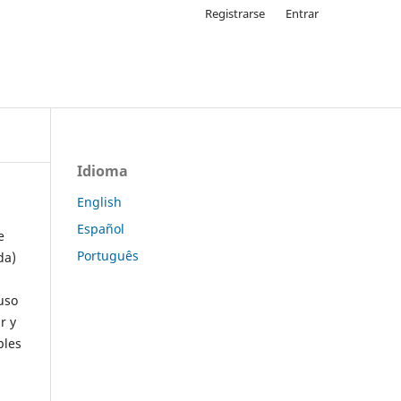
Registrarse
Entrar
Idioma
English
Español
e
Português
da)
uso
r y
ples