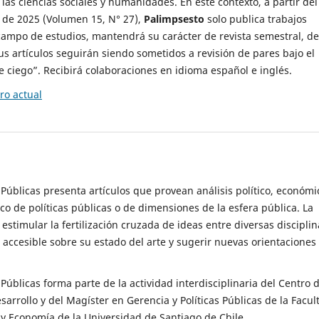
 las ciencias sociales y humanidades. En este contexto, a partir del
de 2025 (Volumen 15, N° 27),
Palimpsesto
solo publica trabajos
campo de estudios, mantendrá su carácter de revista semestral, de
sus artículos seguirán siendo sometidos a revisión de pares bajo el
ciego”. Recibirá colaboraciones en idioma español e inglés.
o actual
s Públicas presenta artículos que provean análisis político, económi
ico de políticas públicas o de dimensiones de la esfera pública. La
estimular la fertilización cruzada de ideas entre diversas disciplin
 accesible sobre su estado del arte y sugerir nuevas orientaciones
s Públicas forma parte de la actividad interdisciplinaria del Centro 
esarrollo y del Magíster en Gerencia y Políticas Públicas de la Facul
y Economía de la Universidad de Santiago de Chile.