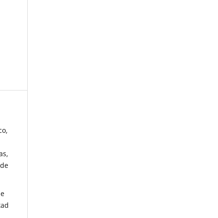
co,
as,
 de
de
tad