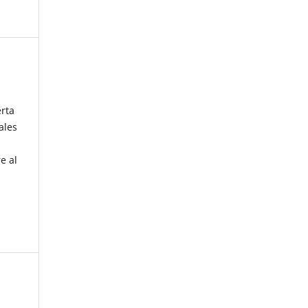
erta
ales
e al