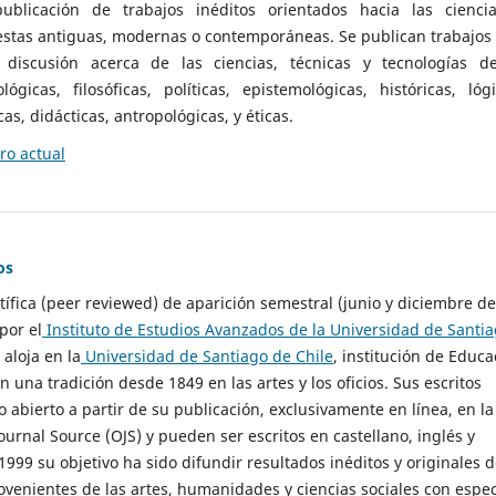
ublicación de trabajos inéditos orientados hacia las cienci
 estas antiguas, modernas o contemporáneas. Se publican trabajos
 discusión acerca de las ciencias, técnicas y tecnologías d
lógicas, filosóficas, políticas, epistemológicas, históricas, lógi
as, didácticas, antropológicas, y éticas.
o actual
os
ntífica (peer reviewed) de aparición semestral (junio y diciembre de
por el
Instituto de Estudios Avanzados de la Universidad de Santi
e aloja en la
Universidad de Santiago de Chile
, institución de Educa
n una tradición desde 1849 en las artes y los oficios. Sus escritos
 abierto a partir de su publicación, exclusivamente en línea, en la
urnal Source (OJS) y pueden ser escritos en castellano, inglés y
999 su objetivo ha sido difundir resultados inéditos y originales 
ovenientes de las artes, humanidades y ciencias sociales con espec