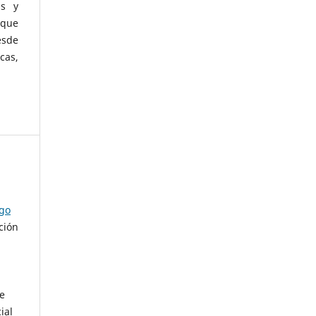
as y
 que
esde
cas,
ago
ción
de
ial