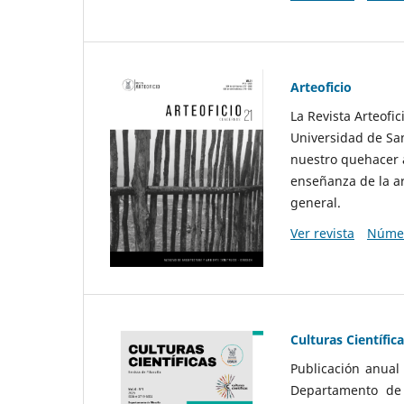
Arteoficio
La Revista Arteofi
Universidad de San
nuestro quehacer a
enseñanza de la ar
general.
Ver revista
Númer
Culturas Científic
Publicación anual
Departamento de F