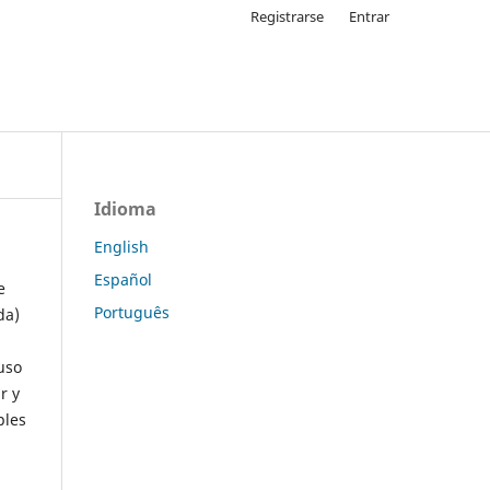
Registrarse
Entrar
Idioma
English
Español
e
Português
da)
uso
r y
ples