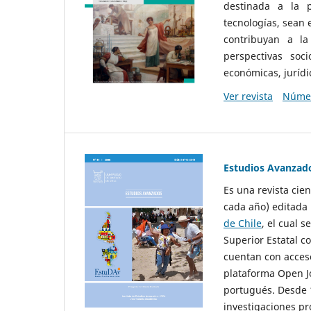
destinada a la p
tecnologías, sean
contribuyan a la
perspectivas socio
económicas, jurídic
Ver revista
Númer
Estudios Avanzad
Es una revista cie
cada año) editada 
de Chile
, el cual s
Superior Estatal co
cuentan con acceso
plataforma Open Jo
portugués. Desde 1
investigaciones pr