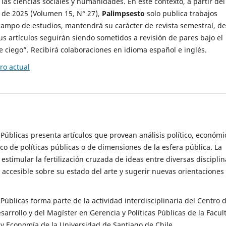
 las ciencias sociales y humanidades. En este contexto, a partir del
de 2025 (Volumen 15, N° 27),
Palimpsesto
solo publica trabajos
campo de estudios, mantendrá su carácter de revista semestral, de
sus artículos seguirán siendo sometidos a revisión de pares bajo el
ciego”. Recibirá colaboraciones en idioma español e inglés.
o actual
s Públicas presenta artículos que provean análisis político, económi
ico de políticas públicas o de dimensiones de la esfera pública. La
estimular la fertilización cruzada de ideas entre diversas disciplin
 accesible sobre su estado del arte y sugerir nuevas orientaciones
s Públicas forma parte de la actividad interdisciplinaria del Centro 
esarrollo y del Magíster en Gerencia y Políticas Públicas de la Facul
y Economía de la Universidad de Santiago de Chile.