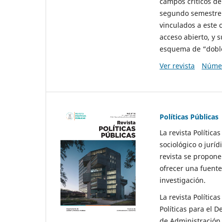
campos críticos de
segundo semestre 
vinculados a este 
acceso abierto, y 
esquema de “doble 
Ver revista
Númer
Políticas Públicas
La revista Política
sociológico o juríd
revista se propone 
ofrecer una fuente
investigación.
La revista Política
Políticas para el D
de Administración 