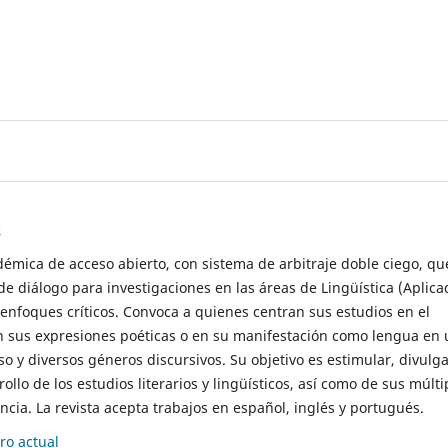
s
démica de acceso abierto, con sistema de arbitraje doble ciego, qu
de diálogo para investigaciones en las áreas de Lingüística (Aplica
 enfoques críticos. Convoca a quienes centran sus estudios en el
n sus expresiones poéticas o en su manifestación como lengua en 
so y diversos géneros discursivos. Su objetivo es estimular, divulga
rollo de los estudios literarios y lingüísticos, así como de sus múlti
cia. La revista acepta trabajos en español, inglés y portugués.
o actual