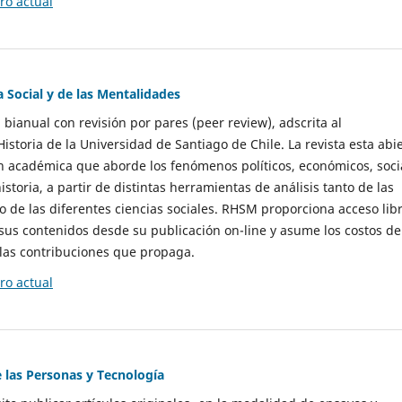
o actual
a Social y de las Mentalidades
 bianual con revisión por pares (peer review), adscrita al
storia de la Universidad de Santiago de Chile. La revista esta abi
n académica que aborde los fenómenos políticos, económicos, soci
historia, a partir de distintas herramientas de análisis tanto de las
e las diferentes ciencias sociales. RHSM proporciona acceso libr
sus contenidos desde su publicación on-line y asume los costos de
las contribuciones que propaga.
o actual
e las Personas y Tecnología