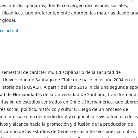
es interdisciplinarios, donde convergen discusiones sociales,
cas, filosóficas, que preferentemente aborden las materias desde un
 global.
o actual
 semestral de carácter multidisciplinario de la Facultad de
 Universidad de Santiago de Chile que nace en el año 2004 en el
storia de la USACH. A partir del año 2015 inicia una segunda épo
ultad de Humanidades de la Universidad de Santiago, transformánd
ifusión de estudios centrados en Chile e Iberoamérica, que abord
s social, político, histórico y cultura. Luego de un proceso de
ión interna como del medio local y regional la revista toma la deci
tivos y alcance hacia la promoción y difusión de la producción de
l campo de los Estudios de Género y sus intersecciones con otros