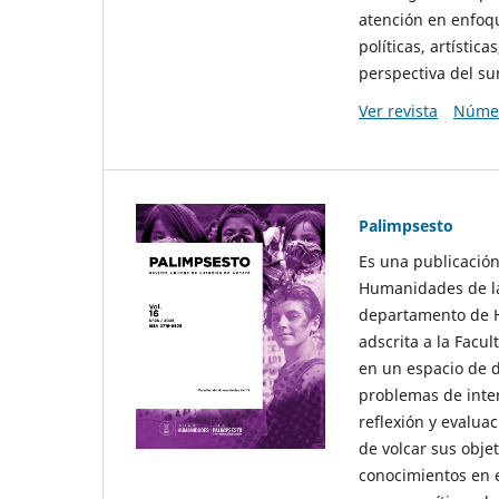
atención en enfoqu
políticas, artísti
perspectiva del sur
Ver revista
Númer
Palimpsesto
Es una publicación
Humanidades de la
departamento de Hi
adscrita a la Fac
en un espacio de d
problemas de interé
reflexión y evaluac
de volcar sus obje
conocimientos en e