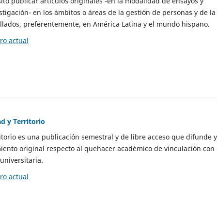
to publicar artículos originales -en la modalidad de ensayos y
stigación- en los ámbitos o áreas de la gestión de personas y de la
llados, preferentemente, en América Latina y el mundo hispano.
o actual
d y Territorio
itorio es una publicación semestral y de libre acceso que difunde y
ento original respecto al quehacer académico de vinculación con 
universitaria.
o actual