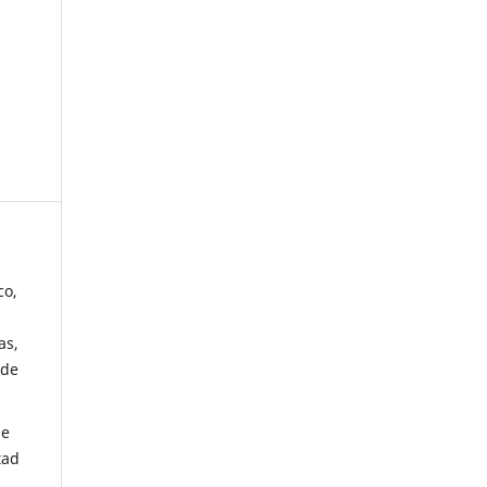
co,
as,
 de
de
tad