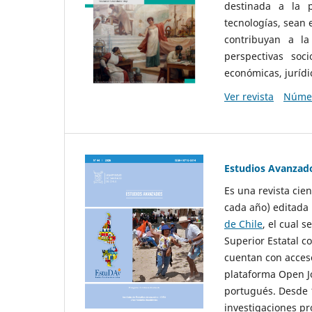
destinada a la p
tecnologías, sean
contribuyan a la
perspectivas socio
económicas, jurídic
Ver revista
Númer
Estudios Avanzad
Es una revista cie
cada año) editada 
de Chile
, el cual s
Superior Estatal co
cuentan con acceso
plataforma Open Jo
portugués. Desde 1
investigaciones pr