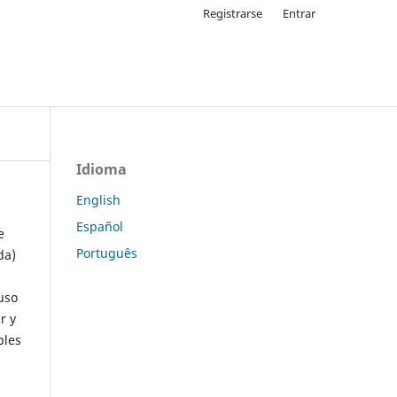
Registrarse
Entrar
Idioma
English
Español
e
Português
da)
uso
r y
ples