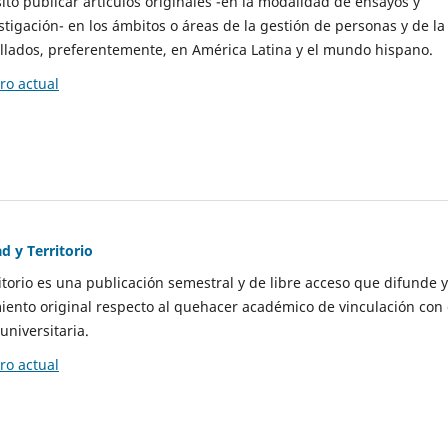
to publicar artículos originales -en la modalidad de ensayos y
stigación- en los ámbitos o áreas de la gestión de personas y de la
llados, preferentemente, en América Latina y el mundo hispano.
o actual
d y Territorio
itorio es una publicación semestral y de libre acceso que difunde y
ento original respecto al quehacer académico de vinculación con 
universitaria.
o actual