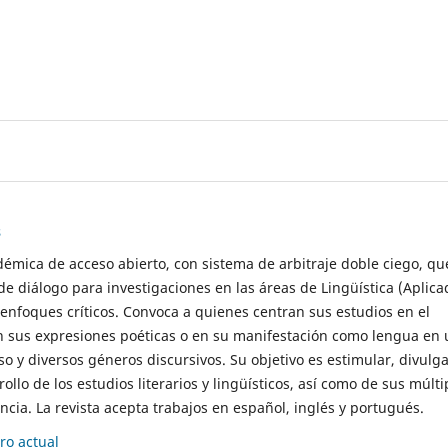
s
démica de acceso abierto, con sistema de arbitraje doble ciego, qu
de diálogo para investigaciones en las áreas de Lingüística (Aplica
 enfoques críticos. Convoca a quienes centran sus estudios en el
n sus expresiones poéticas o en su manifestación como lengua en 
so y diversos géneros discursivos. Su objetivo es estimular, divulga
rollo de los estudios literarios y lingüísticos, así como de sus múlti
cia. La revista acepta trabajos en español, inglés y portugués.
o actual