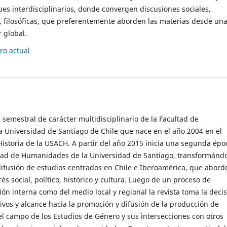
es interdisciplinarios, donde convergen discusiones sociales,
cas, filosóficas, que preferentemente aborden las materias desde un
 global.
o actual
 semestral de carácter multidisciplinario de la Facultad de
 Universidad de Santiago de Chile que nace en el año 2004 en el
storia de la USACH. A partir del año 2015 inicia una segunda épo
ultad de Humanidades de la Universidad de Santiago, transformánd
ifusión de estudios centrados en Chile e Iberoamérica, que abord
s social, político, histórico y cultura. Luego de un proceso de
ión interna como del medio local y regional la revista toma la deci
tivos y alcance hacia la promoción y difusión de la producción de
l campo de los Estudios de Género y sus intersecciones con otros