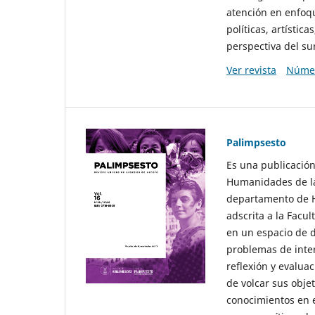
atención en enfoqu
políticas, artísti
perspectiva del sur
Ver revista
Númer
Palimpsesto
Es una publicación
Humanidades de la
departamento de Hi
adscrita a la Fac
en un espacio de d
problemas de interé
reflexión y evaluac
de volcar sus obje
conocimientos en e