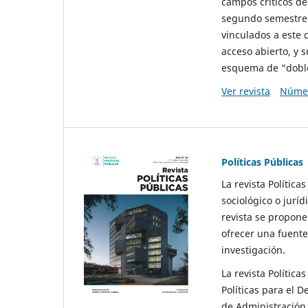
campos críticos de
segundo semestre 
vinculados a este 
acceso abierto, y 
esquema de “doble 
Ver revista
Númer
Políticas Públicas
La revista Política
sociológico o juríd
revista se propone 
ofrecer una fuente
investigación.
La revista Política
Políticas para el D
de Administración 