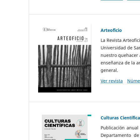
Arteoficio
La Revista Arteofi
Universidad de San
nuestro quehacer a
enseñanza de la ar
general.
Ver revista
Númer
Culturas Científic
Publicación anual
Departamento de F