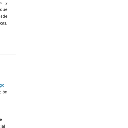
as y
 que
esde
cas,
ago
ción
de
ial