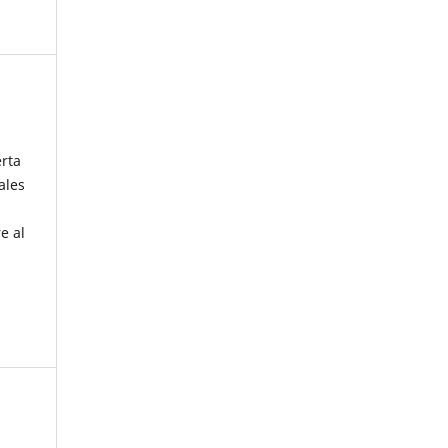
erta
ales
e al