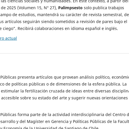
 las ciencias sociales y humanidades. En este contexto, a partir del
de 2025 (Volumen 15, N° 27),
Palimpsesto
solo publica trabajos
campo de estudios, mantendrá su carácter de revista semestral, de
sus artículos seguirán siendo sometidos a revisión de pares bajo el
ciego”. Recibirá colaboraciones en idioma español e inglés.
o actual
s Públicas presenta artículos que provean análisis político, económi
ico de políticas públicas o de dimensiones de la esfera pública. La
estimular la fertilización cruzada de ideas entre diversas disciplin
 accesible sobre su estado del arte y sugerir nuevas orientaciones
s Públicas forma parte de la actividad interdisciplinaria del Centro 
esarrollo y del Magíster en Gerencia y Políticas Públicas de la Facul
y Economía de la Universidad de Santiago de Chile.