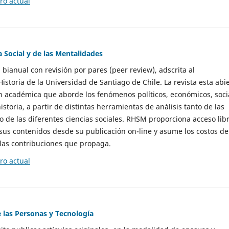
o actual
a Social y de las Mentalidades
 bianual con revisión por pares (peer review), adscrita al
storia de la Universidad de Santiago de Chile. La revista esta abi
n académica que aborde los fenómenos políticos, económicos, soci
historia, a partir de distintas herramientas de análisis tanto de las
e las diferentes ciencias sociales. RHSM proporciona acceso libr
sus contenidos desde su publicación on-line y asume los costos de
las contribuciones que propaga.
o actual
e las Personas y Tecnología