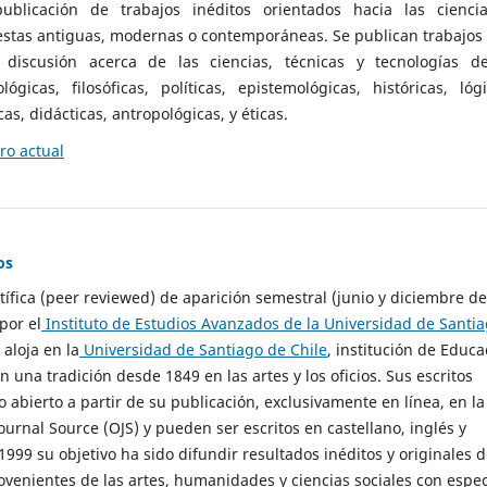
ublicación de trabajos inéditos orientados hacia las cienci
 estas antiguas, modernas o contemporáneas. Se publican trabajos
 discusión acerca de las ciencias, técnicas y tecnologías d
lógicas, filosóficas, políticas, epistemológicas, históricas, lógi
as, didácticas, antropológicas, y éticas.
o actual
os
ntífica (peer reviewed) de aparición semestral (junio y diciembre de
por el
Instituto de Estudios Avanzados de la Universidad de Santi
e aloja en la
Universidad de Santiago de Chile
, institución de Educa
n una tradición desde 1849 en las artes y los oficios. Sus escritos
 abierto a partir de su publicación, exclusivamente en línea, en la
urnal Source (OJS) y pueden ser escritos en castellano, inglés y
999 su objetivo ha sido difundir resultados inéditos y originales 
ovenientes de las artes, humanidades y ciencias sociales con espec