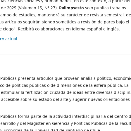
 las ciencias sociales y humanidades. En este contexto, a partir del
de 2025 (Volumen 15, N° 27),
Palimpsesto
solo publica trabajos
campo de estudios, mantendrá su carácter de revista semestral, de
sus artículos seguirán siendo sometidos a revisión de pares bajo el
ciego”. Recibirá colaboraciones en idioma español e inglés.
o actual
s Públicas presenta artículos que provean análisis político, económi
ico de políticas públicas o de dimensiones de la esfera pública. La
estimular la fertilización cruzada de ideas entre diversas disciplin
 accesible sobre su estado del arte y sugerir nuevas orientaciones
s Públicas forma parte de la actividad interdisciplinaria del Centro 
esarrollo y del Magíster en Gerencia y Políticas Públicas de la Facul
y Economía de la Universidad de Santiago de Chile.