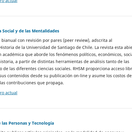
o actual
a Social y de las Mentalidades
 bianual con revisión por pares (peer review), adscrita al
storia de la Universidad de Santiago de Chile. La revista esta abi
n académica que aborde los fenómenos políticos, económicos, soci
historia, a partir de distintas herramientas de análisis tanto de las
e las diferentes ciencias sociales. RHSM proporciona acceso libr
sus contenidos desde su publicación on-line y asume los costos de
las contribuciones que propaga.
o actual
e las Personas y Tecnología