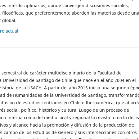
es interdisciplinarios, donde convergen discusiones sociales,
cas, filosóficas, que preferentemente aborden las materias desde un
 global.
o actual
 semestral de carácter multidisciplinario de la Facultad de
 Universidad de Santiago de Chile que nace en el año 2004 en el
storia de la USACH. A partir del año 2015 inicia una segunda épo
ultad de Humanidades de la Universidad de Santiago, transformánd
ifusión de estudios centrados en Chile e Iberoamérica, que abord
s social, político, histórico y cultura. Luego de un proceso de
ión interna como del medio local y regional la revista toma la deci
tivos y alcance hacia la promoción y difusión de la producción de
l campo de los Estudios de Género y sus intersecciones con otros