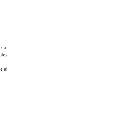
erta
ales
e al