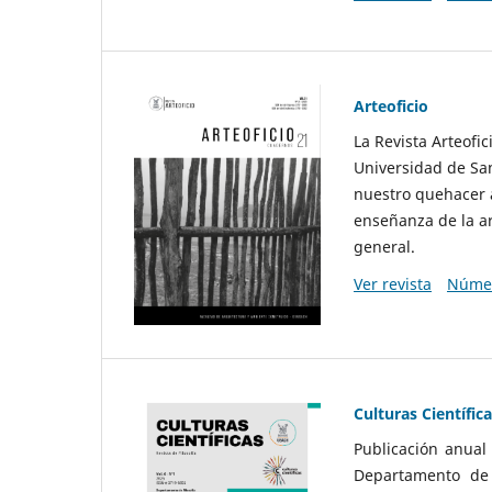
Arteoficio
La Revista Arteofi
Universidad de San
nuestro quehacer a
enseñanza de la ar
general.
Ver revista
Númer
Culturas Científic
Publicación anual
Departamento de F