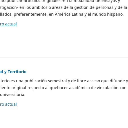
to publicar artículos originales -en la modalidad de ensayos y
stigación- en los ámbitos o áreas de la gestión de personas y de la
llados, preferentemente, en América Latina y el mundo hispano.
o actual
d y Territorio
itorio es una publicación semestral y de libre acceso que difunde y
ento original respecto al quehacer académico de vinculación con 
universitaria.
o actual