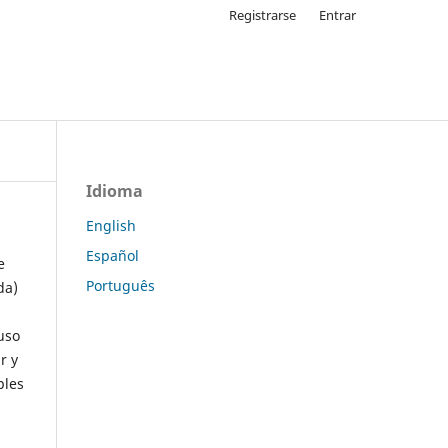
Registrarse
Entrar
Idioma
English
Español
e
Português
da)
uso
r y
ples