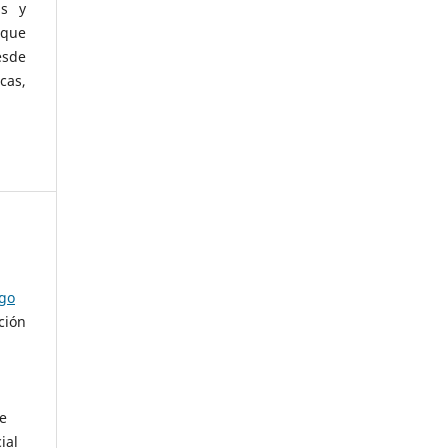
as y
 que
esde
cas,
ago
ción
de
ial