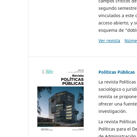
campos críticos de
segundo semestre 
vinculados a este 
acceso abierto, y 
esquema de “doble 
Ver revista
Númer
Políticas Públicas
La revista Política
sociológico o juríd
revista se propone 
ofrecer una fuente
investigación.
La revista Política
Políticas para el D
de Administración 