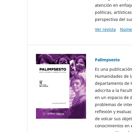
atención en enfoqu
políticas, artísti
perspectiva del sur
Ver revista
Númer
Palimpsesto
Es una publicación
Humanidades de la
departamento de Hi
adscrita a la Fac
en un espacio de d
problemas de interé
reflexión y evaluac
de volcar sus obje
conocimientos en e