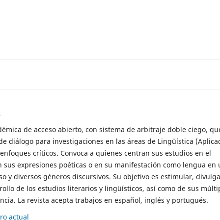
s
démica de acceso abierto, con sistema de arbitraje doble ciego, qu
de diálogo para investigaciones en las áreas de Lingüística (Aplica
 enfoques críticos. Convoca a quienes centran sus estudios en el
n sus expresiones poéticas o en su manifestación como lengua en 
so y diversos géneros discursivos. Su objetivo es estimular, divulga
rollo de los estudios literarios y lingüísticos, así como de sus múlti
cia. La revista acepta trabajos en español, inglés y portugués.
o actual