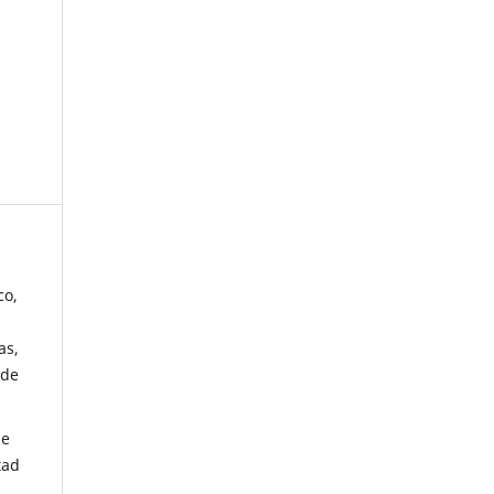
co,
as,
 de
de
tad