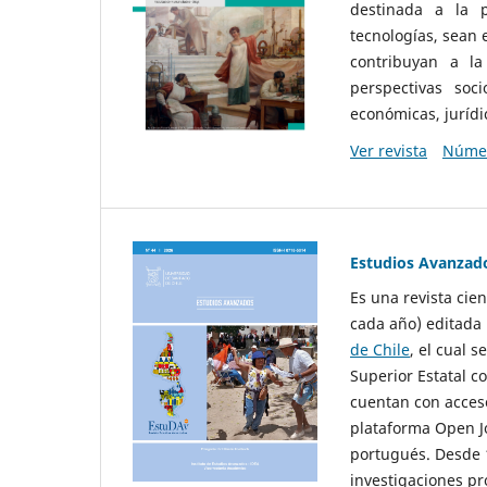
destinada a la p
tecnologías, sean
contribuyan a la
perspectivas socio
económicas, jurídic
Ver revista
Númer
Estudios Avanzad
Es una revista cie
cada año) editada 
de Chile
, el cual s
Superior Estatal co
cuentan con acceso
plataforma Open Jo
portugués. Desde 1
investigaciones pr