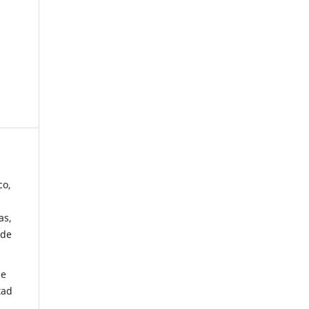
co,
as,
 de
de
tad