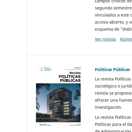
campos críticos de
segundo semestre 
vinculados a este 
acceso abierto, y 
esquema de “doble 
Ver revista
Númer
Políticas Públicas
La revista Política
sociológico o juríd
revista se propone 
ofrecer una fuente
investigación.
La revista Política
Políticas para el D
de Administración 