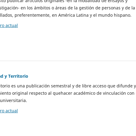
to publicar artículos originales -en la modalidad de ensayos y
stigación- en los ámbitos o áreas de la gestión de personas y de la
llados, preferentemente, en América Latina y el mundo hispano.
o actual
d y Territorio
itorio es una publicación semestral y de libre acceso que difunde y
ento original respecto al quehacer académico de vinculación con 
universitaria.
o actual