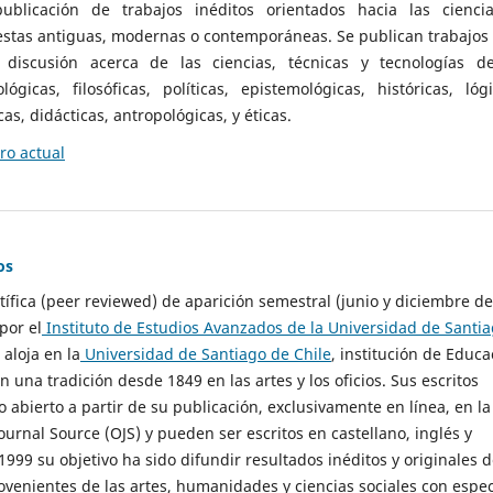
ublicación de trabajos inéditos orientados hacia las cienci
 estas antiguas, modernas o contemporáneas. Se publican trabajos
 discusión acerca de las ciencias, técnicas y tecnologías d
lógicas, filosóficas, políticas, epistemológicas, históricas, lógi
as, didácticas, antropológicas, y éticas.
o actual
os
ntífica (peer reviewed) de aparición semestral (junio y diciembre de
por el
Instituto de Estudios Avanzados de la Universidad de Santi
e aloja en la
Universidad de Santiago de Chile
, institución de Educa
n una tradición desde 1849 en las artes y los oficios. Sus escritos
 abierto a partir de su publicación, exclusivamente en línea, en la
urnal Source (OJS) y pueden ser escritos en castellano, inglés y
999 su objetivo ha sido difundir resultados inéditos y originales 
ovenientes de las artes, humanidades y ciencias sociales con espec