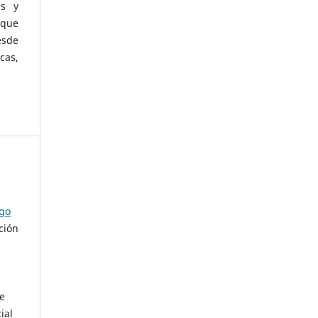
as y
 que
esde
cas,
ago
ción
de
ial