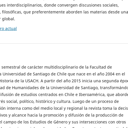
es interdisciplinarios, donde convergen discusiones sociales,
cas, filosóficas, que preferentemente aborden las materias desde un
 global.
o actual
 semestral de carácter multidisciplinario de la Facultad de
 Universidad de Santiago de Chile que nace en el año 2004 en el
storia de la USACH. A partir del año 2015 inicia una segunda épo
ultad de Humanidades de la Universidad de Santiago, transformánd
ifusión de estudios centrados en Chile e Iberoamérica, que abord
s social, político, histórico y cultura. Luego de un proceso de
ión interna como del medio local y regional la revista toma la deci
tivos y alcance hacia la promoción y difusión de la producción de
l campo de los Estudios de Género y sus intersecciones con otros