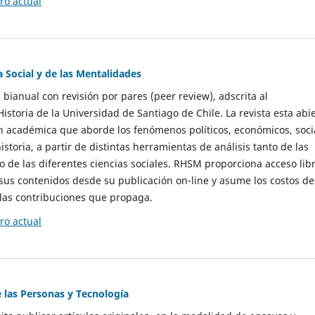
o actual
a Social y de las Mentalidades
 bianual con revisión por pares (peer review), adscrita al
storia de la Universidad de Santiago de Chile. La revista esta abi
n académica que aborde los fenómenos políticos, económicos, soci
historia, a partir de distintas herramientas de análisis tanto de las
e las diferentes ciencias sociales. RHSM proporciona acceso libr
sus contenidos desde su publicación on-line y asume los costos de
las contribuciones que propaga.
o actual
e las Personas y Tecnología