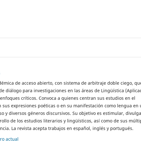
s
démica de acceso abierto, con sistema de arbitraje doble ciego, qu
de diálogo para investigaciones en las áreas de Lingüística (Aplica
 enfoques críticos. Convoca a quienes centran sus estudios en el
n sus expresiones poéticas o en su manifestación como lengua en 
so y diversos géneros discursivos. Su objetivo es estimular, divulga
rollo de los estudios literarios y lingüísticos, así como de sus múlti
cia. La revista acepta trabajos en español, inglés y portugués.
o actual