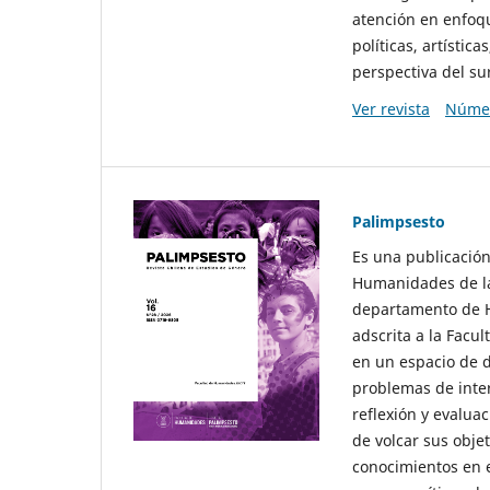
atención en enfoqu
políticas, artísti
perspectiva del sur
Ver revista
Númer
Palimpsesto
Es una publicación
Humanidades de la
departamento de Hi
adscrita a la Fac
en un espacio de d
problemas de interé
reflexión y evaluac
de volcar sus obje
conocimientos en e