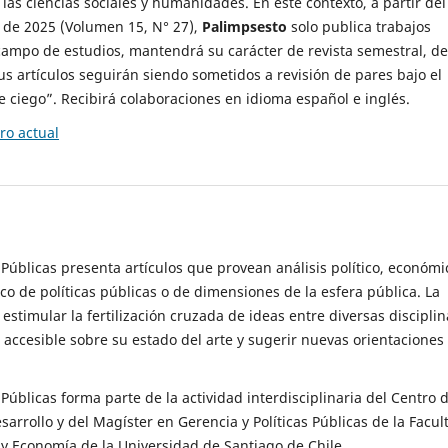
 las ciencias sociales y humanidades. En este contexto, a partir del
de 2025 (Volumen 15, N° 27),
Palimpsesto
solo publica trabajos
campo de estudios, mantendrá su carácter de revista semestral, de
sus artículos seguirán siendo sometidos a revisión de pares bajo el
ciego”. Recibirá colaboraciones en idioma español e inglés.
o actual
s Públicas presenta artículos que provean análisis político, económi
ico de políticas públicas o de dimensiones de la esfera pública. La
estimular la fertilización cruzada de ideas entre diversas disciplin
 accesible sobre su estado del arte y sugerir nuevas orientaciones
s Públicas forma parte de la actividad interdisciplinaria del Centro 
esarrollo y del Magíster en Gerencia y Políticas Públicas de la Facul
y Economía de la Universidad de Santiago de Chile.