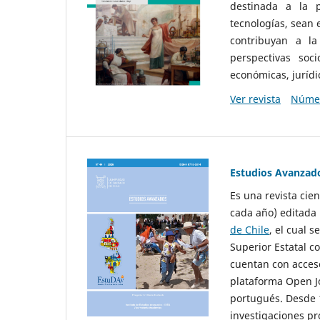
destinada a la p
tecnologías, sean
contribuyan a la
perspectivas socio
económicas, jurídic
Ver revista
Númer
Estudios Avanzad
Es una revista cie
cada año) editada 
de Chile
, el cual s
Superior Estatal co
cuentan con acceso
plataforma Open Jo
portugués. Desde 1
investigaciones pr