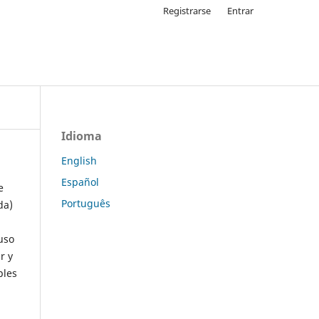
Registrarse
Entrar
Idioma
English
Español
e
Português
da)
uso
r y
ples