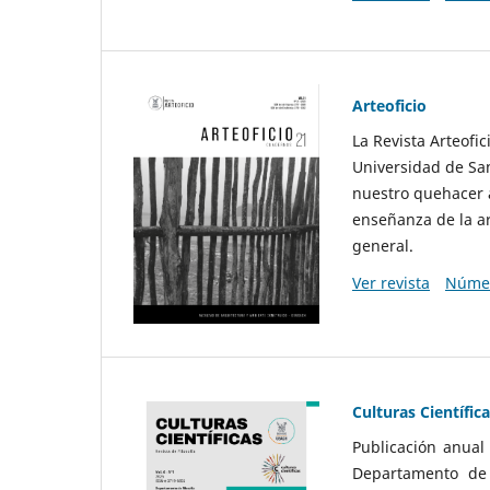
Arteoficio
La Revista Arteofi
Universidad de San
nuestro quehacer a
enseñanza de la ar
general.
Ver revista
Númer
Culturas Científic
Publicación anual
Departamento de F