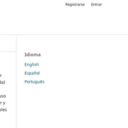
Registrarse
Entrar
Idioma
English
Español
e
Português
da)
uso
r y
ples