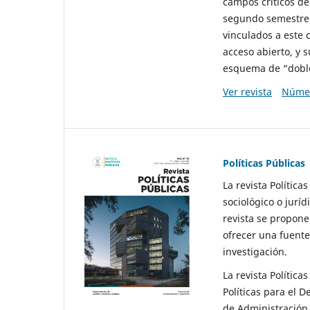
campos críticos de
segundo semestre 
vinculados a este 
acceso abierto, y 
esquema de “doble 
Ver revista
Númer
Políticas Públicas
La revista Política
sociológico o juríd
revista se propone 
ofrecer una fuente
investigación.
La revista Política
Políticas para el D
de Administración 