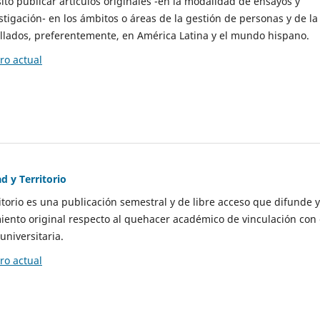
to publicar artículos originales -en la modalidad de ensayos y
stigación- en los ámbitos o áreas de la gestión de personas y de la
llados, preferentemente, en América Latina y el mundo hispano.
o actual
d y Territorio
itorio es una publicación semestral y de libre acceso que difunde y
ento original respecto al quehacer académico de vinculación con 
universitaria.
o actual