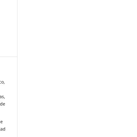
co,
as,
 de
de
tad