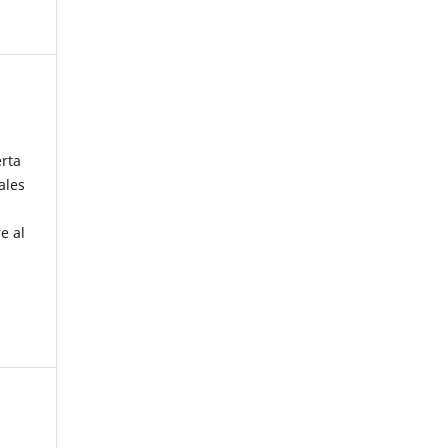
erta
ales
e al