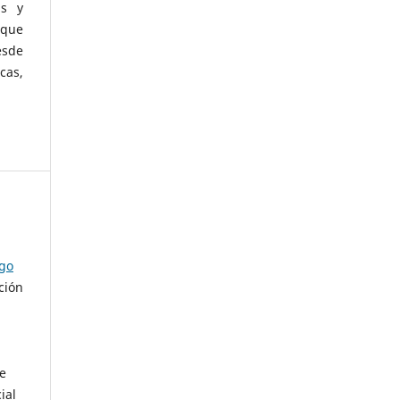
as y
 que
esde
cas,
ago
ción
de
ial