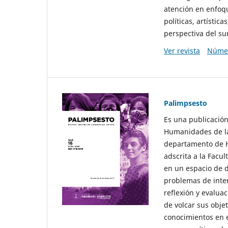
atención en enfoqu
políticas, artísti
perspectiva del sur
Ver revista
Númer
Palimpsesto
Es una publicación
Humanidades de la
departamento de Hi
adscrita a la Fac
en un espacio de d
problemas de interé
reflexión y evaluac
de volcar sus obje
conocimientos en e