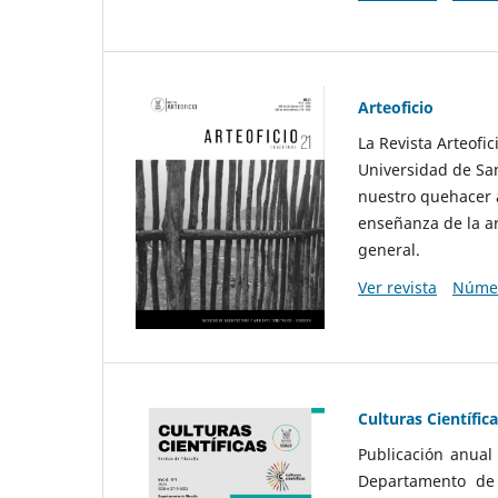
Arteoficio
La Revista Arteofi
Universidad de San
nuestro quehacer a
enseñanza de la ar
general.
Ver revista
Númer
Culturas Científic
Publicación anual
Departamento de F