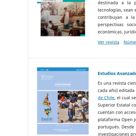
destinada a la p
tecnologías, sean
contribuyan a la
perspectivas socio
económicas, jurídic
Ver revista
Númer
Estudios Avanzad
Es una revista cie
cada año) editada 
de Chile
, el cual s
Superior Estatal co
cuentan con acceso
plataforma Open Jo
portugués. Desde 1
investigaciones pr