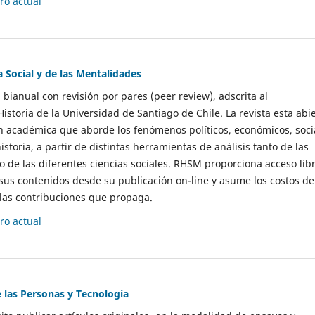
o actual
a Social y de las Mentalidades
 bianual con revisión por pares (peer review), adscrita al
storia de la Universidad de Santiago de Chile. La revista esta abi
n académica que aborde los fenómenos políticos, económicos, soci
historia, a partir de distintas herramientas de análisis tanto de las
e las diferentes ciencias sociales. RHSM proporciona acceso libr
sus contenidos desde su publicación on-line y asume los costos de
las contribuciones que propaga.
o actual
e las Personas y Tecnología