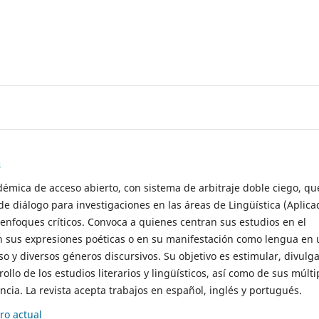
s
démica de acceso abierto, con sistema de arbitraje doble ciego, qu
de diálogo para investigaciones en las áreas de Lingüística (Aplica
 enfoques críticos. Convoca a quienes centran sus estudios en el
n sus expresiones poéticas o en su manifestación como lengua en 
so y diversos géneros discursivos. Su objetivo es estimular, divulga
rollo de los estudios literarios y lingüísticos, así como de sus múlti
cia. La revista acepta trabajos en español, inglés y portugués.
o actual