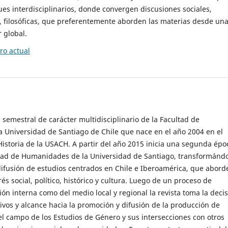
es interdisciplinarios, donde convergen discusiones sociales,
cas, filosóficas, que preferentemente aborden las materias desde un
 global.
o actual
 semestral de carácter multidisciplinario de la Facultad de
 Universidad de Santiago de Chile que nace en el año 2004 en el
storia de la USACH. A partir del año 2015 inicia una segunda épo
ultad de Humanidades de la Universidad de Santiago, transformánd
ifusión de estudios centrados en Chile e Iberoamérica, que abord
s social, político, histórico y cultura. Luego de un proceso de
ión interna como del medio local y regional la revista toma la deci
tivos y alcance hacia la promoción y difusión de la producción de
l campo de los Estudios de Género y sus intersecciones con otros