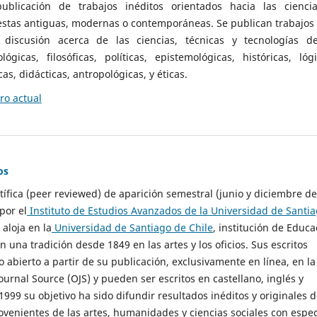
ublicación de trabajos inéditos orientados hacia las cienci
 estas antiguas, modernas o contemporáneas. Se publican trabajos
 discusión acerca de las ciencias, técnicas y tecnologías d
lógicas, filosóficas, políticas, epistemológicas, históricas, lógi
as, didácticas, antropológicas, y éticas.
o actual
os
ntífica (peer reviewed) de aparición semestral (junio y diciembre de
por el
Instituto de Estudios Avanzados de la Universidad de Santi
e aloja en la
Universidad de Santiago de Chile
, institución de Educa
n una tradición desde 1849 en las artes y los oficios. Sus escritos
 abierto a partir de su publicación, exclusivamente en línea, en la
urnal Source (OJS) y pueden ser escritos en castellano, inglés y
999 su objetivo ha sido difundir resultados inéditos y originales 
ovenientes de las artes, humanidades y ciencias sociales con espec