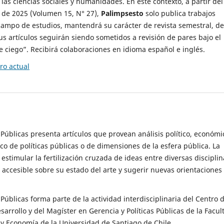
 las ciencias sociales y humanidades. En este contexto, a partir del
de 2025 (Volumen 15, N° 27),
Palimpsesto
solo publica trabajos
campo de estudios, mantendrá su carácter de revista semestral, de
sus artículos seguirán siendo sometidos a revisión de pares bajo el
ciego”. Recibirá colaboraciones en idioma español e inglés.
o actual
s Públicas presenta artículos que provean análisis político, económi
ico de políticas públicas o de dimensiones de la esfera pública. La
estimular la fertilización cruzada de ideas entre diversas disciplin
 accesible sobre su estado del arte y sugerir nuevas orientaciones
s Públicas forma parte de la actividad interdisciplinaria del Centro 
esarrollo y del Magíster en Gerencia y Políticas Públicas de la Facul
y Economía de la Universidad de Santiago de Chile.