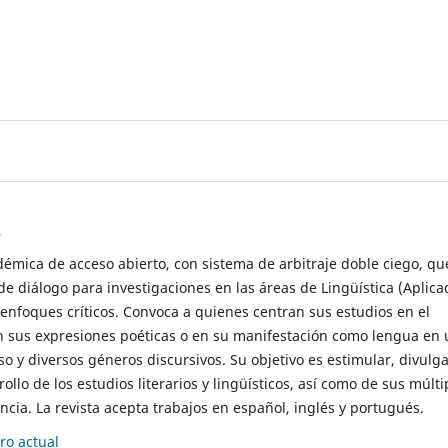
s
démica de acceso abierto, con sistema de arbitraje doble ciego, qu
de diálogo para investigaciones en las áreas de Lingüística (Aplica
 enfoques críticos. Convoca a quienes centran sus estudios en el
n sus expresiones poéticas o en su manifestación como lengua en 
so y diversos géneros discursivos. Su objetivo es estimular, divulga
rollo de los estudios literarios y lingüísticos, así como de sus múlti
cia. La revista acepta trabajos en español, inglés y portugués.
o actual