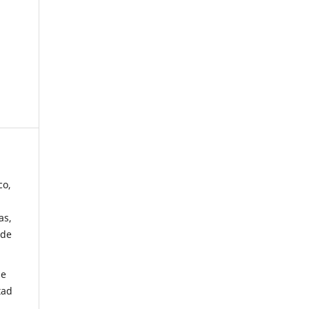
co,
as,
 de
de
tad