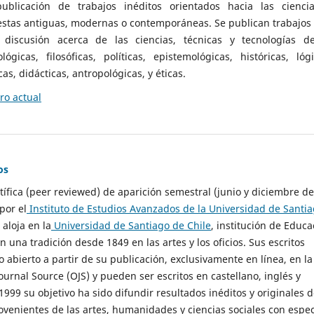
ublicación de trabajos inéditos orientados hacia las cienci
 estas antiguas, modernas o contemporáneas. Se publican trabajos
 discusión acerca de las ciencias, técnicas y tecnologías d
lógicas, filosóficas, políticas, epistemológicas, históricas, lógi
as, didácticas, antropológicas, y éticas.
o actual
os
ntífica (peer reviewed) de aparición semestral (junio y diciembre de
por el
Instituto de Estudios Avanzados de la Universidad de Santi
e aloja en la
Universidad de Santiago de Chile
, institución de Educa
n una tradición desde 1849 en las artes y los oficios. Sus escritos
 abierto a partir de su publicación, exclusivamente en línea, en la
urnal Source (OJS) y pueden ser escritos en castellano, inglés y
999 su objetivo ha sido difundir resultados inéditos y originales 
ovenientes de las artes, humanidades y ciencias sociales con espec