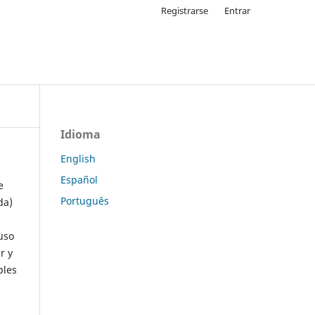
Registrarse
Entrar
Idioma
English
Español
e
Português
da)
uso
r y
ples