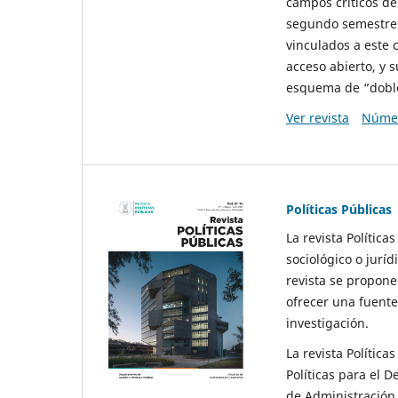
campos críticos de
segundo semestre 
vinculados a este 
acceso abierto, y 
esquema de “doble 
Ver revista
Númer
Políticas Públicas
La revista Política
sociológico o juríd
revista se propone 
ofrecer una fuente
investigación.
La revista Política
Políticas para el D
de Administración 