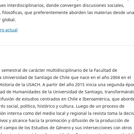
es interdisciplinarios, donde convergen discusiones sociales,
cas, filosóficas, que preferentemente aborden las materias desde un
 global.
o actual
 semestral de carácter multidisciplinario de la Facultad de
 Universidad de Santiago de Chile que nace en el año 2004 en el
storia de la USACH. A partir del año 2015 inicia una segunda épo
ultad de Humanidades de la Universidad de Santiago, transformánd
ifusión de estudios centrados en Chile e Iberoamérica, que abord
s social, político, histórico y cultura. Luego de un proceso de
ión interna como del medio local y regional la revista toma la deci
tivos y alcance hacia la promoción y difusión de la producción de
l campo de los Estudios de Género y sus intersecciones con otros