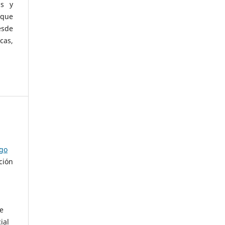
as y
 que
esde
cas,
ago
ción
de
ial