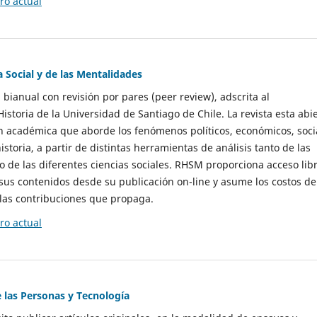
o actual
a Social y de las Mentalidades
 bianual con revisión por pares (peer review), adscrita al
storia de la Universidad de Santiago de Chile. La revista esta abi
n académica que aborde los fenómenos políticos, económicos, soci
historia, a partir de distintas herramientas de análisis tanto de las
e las diferentes ciencias sociales. RHSM proporciona acceso libr
sus contenidos desde su publicación on-line y asume los costos de
las contribuciones que propaga.
o actual
e las Personas y Tecnología