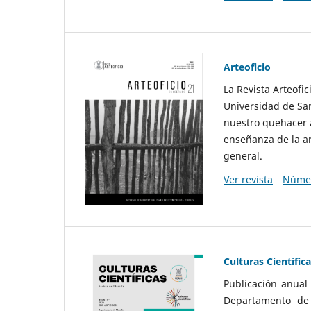
Arteoficio
La Revista Arteofi
Universidad de San
nuestro quehacer a
enseñanza de la ar
general.
Ver revista
Númer
Culturas Científic
Publicación anual
Departamento de F