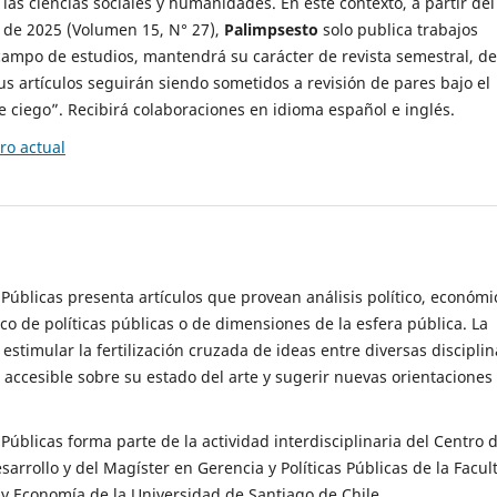
 las ciencias sociales y humanidades. En este contexto, a partir del
de 2025 (Volumen 15, N° 27),
Palimpsesto
solo publica trabajos
campo de estudios, mantendrá su carácter de revista semestral, de
sus artículos seguirán siendo sometidos a revisión de pares bajo el
ciego”. Recibirá colaboraciones en idioma español e inglés.
o actual
s Públicas presenta artículos que provean análisis político, económi
ico de políticas públicas o de dimensiones de la esfera pública. La
estimular la fertilización cruzada de ideas entre diversas disciplin
 accesible sobre su estado del arte y sugerir nuevas orientaciones
s Públicas forma parte de la actividad interdisciplinaria del Centro 
esarrollo y del Magíster en Gerencia y Políticas Públicas de la Facul
y Economía de la Universidad de Santiago de Chile.