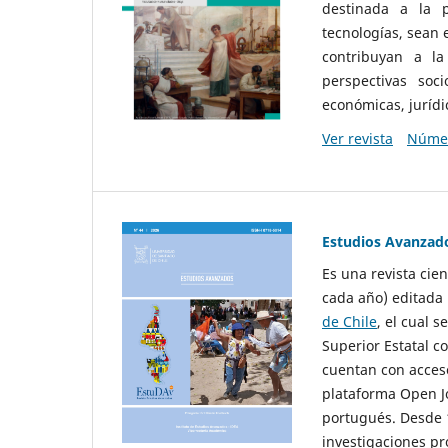
destinada a la p
tecnologías, sean
contribuyan a la
perspectivas socio
económicas, jurídic
Ver revista
Númer
Estudios Avanzad
Es una revista cie
cada año) editada 
de Chile
, el cual s
Superior Estatal co
cuentan con acceso
plataforma Open Jo
portugués. Desde 1
investigaciones pr