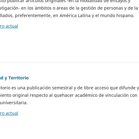
to publicar artículos originales -en la modalidad de ensayos y
stigación- en los ámbitos o áreas de la gestión de personas y de la
llados, preferentemente, en América Latina y el mundo hispano.
o actual
d y Territorio
itorio es una publicación semestral y de libre acceso que difunde y
ento original respecto al quehacer académico de vinculación con 
universitaria.
o actual