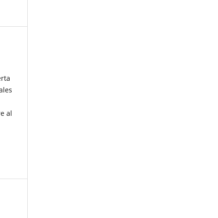
erta
ales
e al