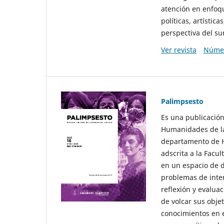
atención en enfoqu
políticas, artísti
perspectiva del sur
Ver revista
Númer
Palimpsesto
Es una publicación
Humanidades de la
departamento de Hi
adscrita a la Fac
en un espacio de d
problemas de interé
reflexión y evaluac
de volcar sus obje
conocimientos en e