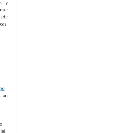
as y
 que
esde
cas,
ago
ción
de
ial