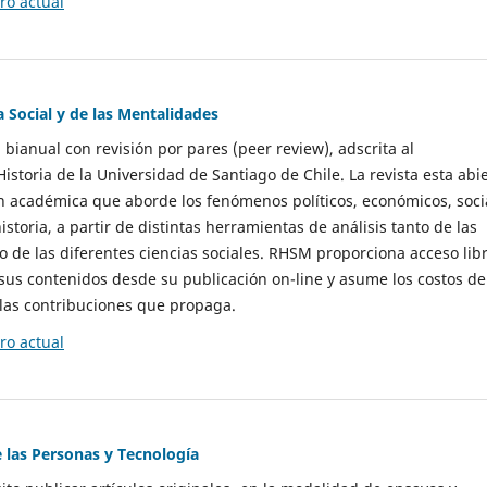
o actual
a Social y de las Mentalidades
 bianual con revisión por pares (peer review), adscrita al
storia de la Universidad de Santiago de Chile. La revista esta abi
n académica que aborde los fenómenos políticos, económicos, soci
historia, a partir de distintas herramientas de análisis tanto de las
e las diferentes ciencias sociales. RHSM proporciona acceso libr
sus contenidos desde su publicación on-line y asume los costos de
las contribuciones que propaga.
o actual
e las Personas y Tecnología