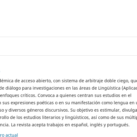
s
démica de acceso abierto, con sistema de arbitraje doble ciego, qu
de diálogo para investigaciones en las áreas de Lingüística (Aplica
 enfoques críticos. Convoca a quienes centran sus estudios en el
n sus expresiones poéticas o en su manifestación como lengua en 
so y diversos géneros discursivos. Su objetivo es estimular, divulga
rollo de los estudios literarios y lingüísticos, así como de sus múlti
cia. La revista acepta trabajos en español, inglés y portugués.
o actual