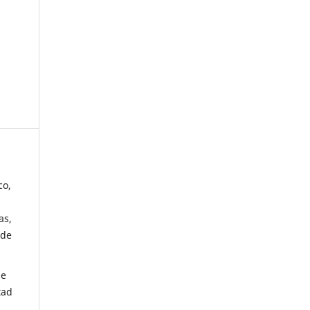
co,
as,
 de
de
tad