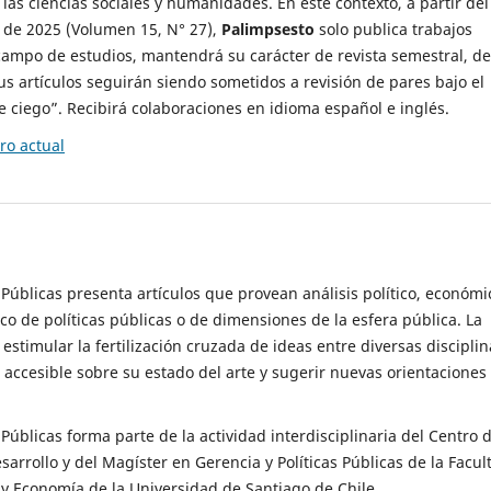
 las ciencias sociales y humanidades. En este contexto, a partir del
de 2025 (Volumen 15, N° 27),
Palimpsesto
solo publica trabajos
campo de estudios, mantendrá su carácter de revista semestral, de
sus artículos seguirán siendo sometidos a revisión de pares bajo el
ciego”. Recibirá colaboraciones en idioma español e inglés.
o actual
s Públicas presenta artículos que provean análisis político, económi
ico de políticas públicas o de dimensiones de la esfera pública. La
estimular la fertilización cruzada de ideas entre diversas disciplin
 accesible sobre su estado del arte y sugerir nuevas orientaciones
s Públicas forma parte de la actividad interdisciplinaria del Centro 
esarrollo y del Magíster en Gerencia y Políticas Públicas de la Facul
y Economía de la Universidad de Santiago de Chile.