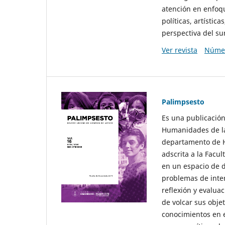
atención en enfoqu
políticas, artísti
perspectiva del sur
Ver revista
Númer
Palimpsesto
Es una publicación
Humanidades de la
departamento de Hi
adscrita a la Fac
en un espacio de d
problemas de interé
reflexión y evaluac
de volcar sus obje
conocimientos en e