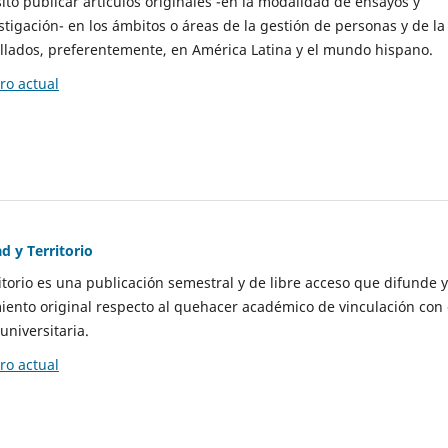
to publicar artículos originales -en la modalidad de ensayos y
stigación- en los ámbitos o áreas de la gestión de personas y de la
llados, preferentemente, en América Latina y el mundo hispano.
o actual
d y Territorio
itorio es una publicación semestral y de libre acceso que difunde y
ento original respecto al quehacer académico de vinculación con 
universitaria.
o actual