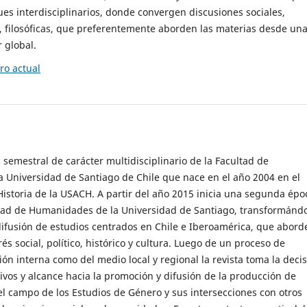
es interdisciplinarios, donde convergen discusiones sociales,
cas, filosóficas, que preferentemente aborden las materias desde un
 global.
o actual
 semestral de carácter multidisciplinario de la Facultad de
 Universidad de Santiago de Chile que nace en el año 2004 en el
storia de la USACH. A partir del año 2015 inicia una segunda épo
ultad de Humanidades de la Universidad de Santiago, transformánd
ifusión de estudios centrados en Chile e Iberoamérica, que abord
s social, político, histórico y cultura. Luego de un proceso de
ión interna como del medio local y regional la revista toma la deci
tivos y alcance hacia la promoción y difusión de la producción de
l campo de los Estudios de Género y sus intersecciones con otros