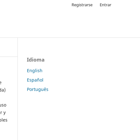
Registrarse
Entrar
Idioma
English
Español
e
Português
da)
uso
r y
ples