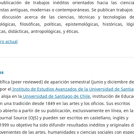
ublicación de trabajos inéditos orientados hacia las cienci
 estas antiguas, modernas o contemporáneas. Se publican trabajos
 discusión acerca de las ciencias, técnicas y tecnologías d
lógicas, filosóficas, políticas, epistemológicas, históricas, lógi
as, didácticas, antropológicas, y éticas.
o actual
os
ntífica (peer reviewed) de aparición semestral (junio y diciembre de
por el
Instituto de Estudios Avanzados de la Universidad de Santi
e aloja en la
Universidad de Santiago de Chile
, institución de Educa
n una tradición desde 1849 en las artes y los oficios. Sus escritos
 abierto a partir de su publicación, exclusivamente en línea, en la
urnal Source (OJS) y pueden ser escritos en castellano, inglés y
999 su objetivo ha sido difundir resultados inéditos y originales 
ovenientes de las artes, humanidades y ciencias sociales con espec