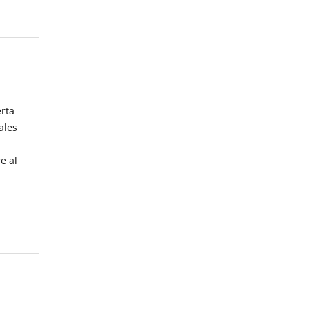
erta
ales
e al