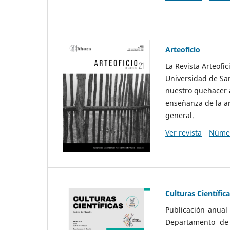
Arteoficio
La Revista Arteofi
Universidad de San
nuestro quehacer a
enseñanza de la ar
general.
Ver revista
Númer
Culturas Científic
Publicación anual
Departamento de F