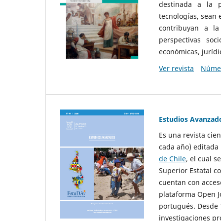
destinada a la p
tecnologías, sean
contribuyan a la
perspectivas socio
económicas, jurídic
Ver revista
Númer
Estudios Avanzad
Es una revista cie
cada año) editada 
de Chile
, el cual s
Superior Estatal co
cuentan con acceso
plataforma Open Jo
portugués. Desde 1
investigaciones pr