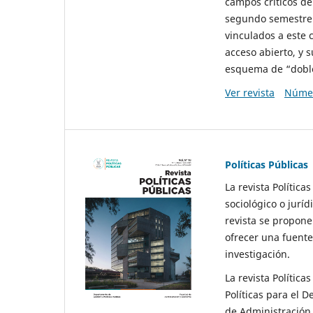
campos críticos de
segundo semestre 
vinculados a este 
acceso abierto, y 
esquema de “doble 
Ver revista
Númer
Políticas Públicas
La revista Política
sociológico o juríd
revista se propone 
ofrecer una fuente
investigación.
La revista Política
Políticas para el D
de Administración 