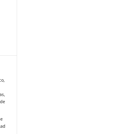
co,
as,
 de
de
tad