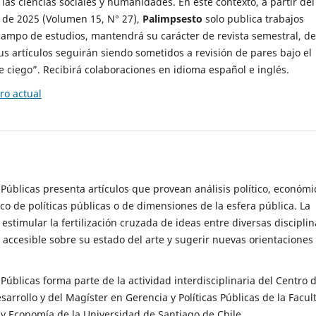
 las ciencias sociales y humanidades. En este contexto, a partir del
de 2025 (Volumen 15, N° 27),
Palimpsesto
solo publica trabajos
campo de estudios, mantendrá su carácter de revista semestral, de
sus artículos seguirán siendo sometidos a revisión de pares bajo el
ciego”. Recibirá colaboraciones en idioma español e inglés.
o actual
s Públicas presenta artículos que provean análisis político, económi
ico de políticas públicas o de dimensiones de la esfera pública. La
estimular la fertilización cruzada de ideas entre diversas disciplin
 accesible sobre su estado del arte y sugerir nuevas orientaciones
s Públicas forma parte de la actividad interdisciplinaria del Centro 
esarrollo y del Magíster en Gerencia y Políticas Públicas de la Facul
y Economía de la Universidad de Santiago de Chile.