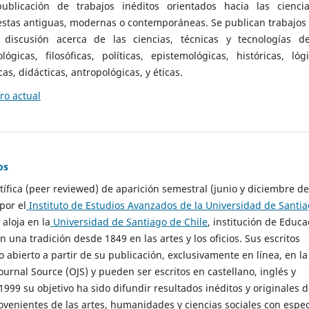
ublicación de trabajos inéditos orientados hacia las cienci
 estas antiguas, modernas o contemporáneas. Se publican trabajos
 discusión acerca de las ciencias, técnicas y tecnologías d
lógicas, filosóficas, políticas, epistemológicas, históricas, lógi
as, didácticas, antropológicas, y éticas.
o actual
os
ntífica (peer reviewed) de aparición semestral (junio y diciembre de
por el
Instituto de Estudios Avanzados de la Universidad de Santi
e aloja en la
Universidad de Santiago de Chile
, institución de Educa
n una tradición desde 1849 en las artes y los oficios. Sus escritos
 abierto a partir de su publicación, exclusivamente en línea, en la
urnal Source (OJS) y pueden ser escritos en castellano, inglés y
999 su objetivo ha sido difundir resultados inéditos y originales 
ovenientes de las artes, humanidades y ciencias sociales con espec