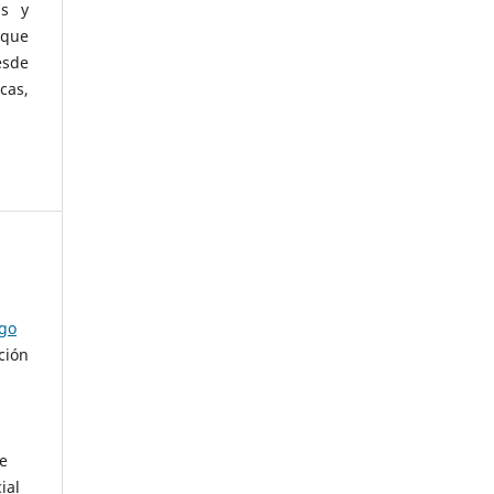
as y
 que
esde
cas,
ago
ción
de
ial