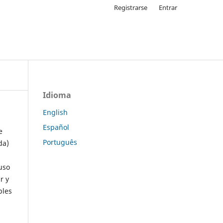
Registrarse
Entrar
Idioma
English
Español
e
Português
da)
uso
r y
ples