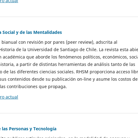
o actual
a Social y de las Mentalidades
 bianual con revisión por pares (peer review), adscrita al
storia de la Universidad de Santiago de Chile. La revista esta abi
n académica que aborde los fenómenos políticos, económicos, soci
historia, a partir de distintas herramientas de análisis tanto de las
e las diferentes ciencias sociales. RHSM proporciona acceso libr
sus contenidos desde su publicación on-line y asume los costos de
las contribuciones que propaga.
o actual
e las Personas y Tecnología