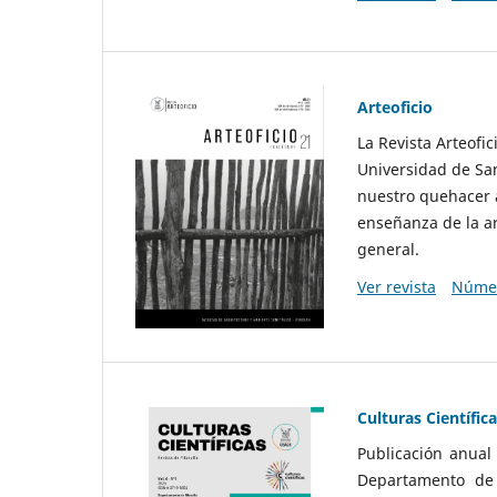
Arteoficio
La Revista Arteofi
Universidad de San
nuestro quehacer a
enseñanza de la ar
general.
Ver revista
Númer
Culturas Científic
Publicación anual
Departamento de F