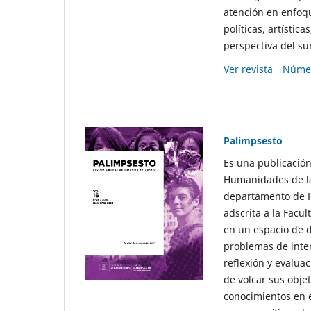
atención en enfoqu
políticas, artísti
perspectiva del sur
Ver revista
Númer
Palimpsesto
Es una publicación
Humanidades de la
departamento de Hi
adscrita a la Fac
en un espacio de d
problemas de interé
reflexión y evaluac
de volcar sus obje
conocimientos en e