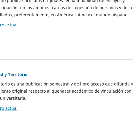
to publicar artículos originales -en la modalidad de ensayos y
stigación- en los ámbitos o áreas de la gestión de personas y de la
llados, preferentemente, en América Latina y el mundo hispano.
o actual
d y Territorio
itorio es una publicación semestral y de libre acceso que difunde y
ento original respecto al quehacer académico de vinculación con 
universitaria.
o actual