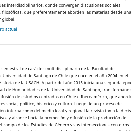
es interdisciplinarios, donde convergen discusiones sociales,
cas, filosóficas, que preferentemente aborden las materias desde un
 global.
o actual
 semestral de carácter multidisciplinario de la Facultad de
 Universidad de Santiago de Chile que nace en el año 2004 en el
storia de la USACH. A partir del año 2015 inicia una segunda épo
ultad de Humanidades de la Universidad de Santiago, transformánd
ifusión de estudios centrados en Chile e Iberoamérica, que abord
s social, político, histórico y cultura. Luego de un proceso de
ión interna como del medio local y regional la revista toma la deci
tivos y alcance hacia la promoción y difusión de la producción de
l campo de los Estudios de Género y sus intersecciones con otros