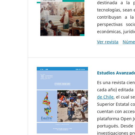
destinada a la p
tecnologías, sean
contribuyan a la
perspectivas socio
económicas, jurídic
Ver revista
Númer
Estudios Avanzad
Es una revista cie
cada año) editada 
de Chile
, el cual s
Superior Estatal co
cuentan con acceso
plataforma Open Jo
portugués. Desde 1
investigaciones pr