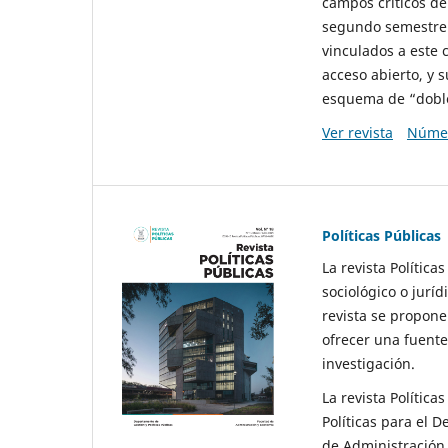
campos críticos de
segundo semestre 
vinculados a este 
acceso abierto, y 
esquema de “doble 
Ver revista
Númer
Políticas Públicas
La revista Política
sociológico o juríd
revista se propone 
ofrecer una fuente
investigación.
La revista Política
Políticas para el D
de Administración 