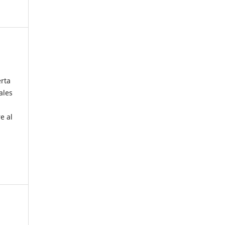
erta
ales
e al