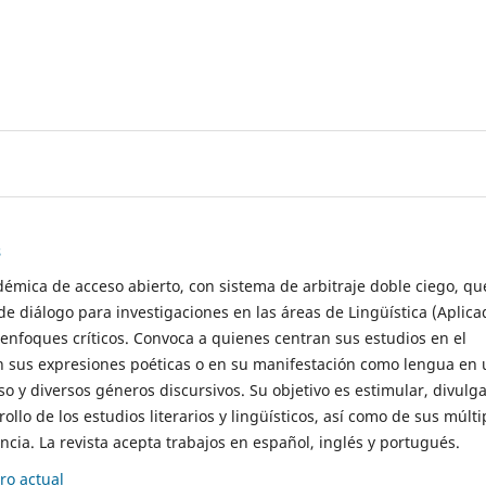
s
démica de acceso abierto, con sistema de arbitraje doble ciego, qu
de diálogo para investigaciones en las áreas de Lingüística (Aplica
 enfoques críticos. Convoca a quienes centran sus estudios en el
n sus expresiones poéticas o en su manifestación como lengua en 
so y diversos géneros discursivos. Su objetivo es estimular, divulga
rollo de los estudios literarios y lingüísticos, así como de sus múlti
cia. La revista acepta trabajos en español, inglés y portugués.
o actual