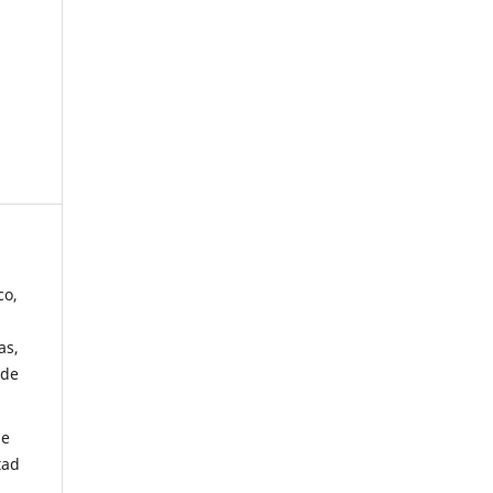
co,
as,
 de
de
tad