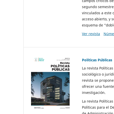
campos críticos de
segundo semestre 
vinculados a este 
acceso abierto, y 
esquema de “doble 
Ver revista
Númer
Políticas Públicas
La revista Política
sociológico o juríd
revista se propone 
ofrecer una fuente
investigación.
La revista Política
Políticas para el D
de Administración 