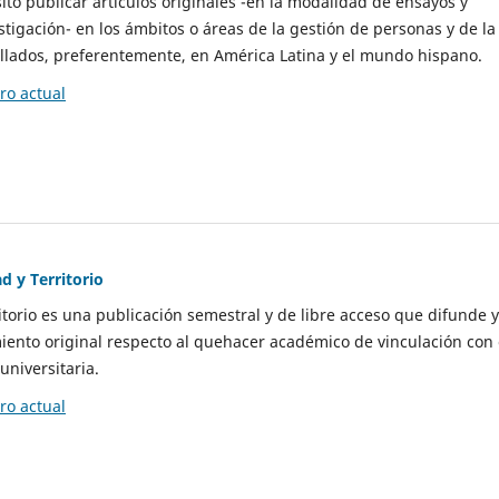
to publicar artículos originales -en la modalidad de ensayos y
stigación- en los ámbitos o áreas de la gestión de personas y de la
llados, preferentemente, en América Latina y el mundo hispano.
o actual
d y Territorio
itorio es una publicación semestral y de libre acceso que difunde y
ento original respecto al quehacer académico de vinculación con 
universitaria.
o actual