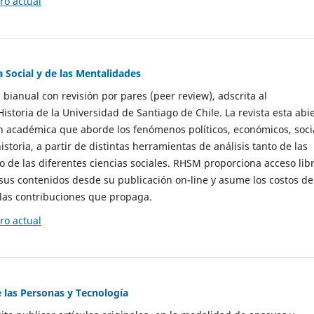
o actual
a Social y de las Mentalidades
 bianual con revisión por pares (peer review), adscrita al
storia de la Universidad de Santiago de Chile. La revista esta abi
n académica que aborde los fenómenos políticos, económicos, soci
historia, a partir de distintas herramientas de análisis tanto de las
e las diferentes ciencias sociales. RHSM proporciona acceso libr
sus contenidos desde su publicación on-line y asume los costos de
las contribuciones que propaga.
o actual
e las Personas y Tecnología