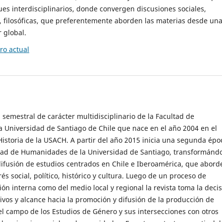
es interdisciplinarios, donde convergen discusiones sociales,
cas, filosóficas, que preferentemente aborden las materias desde un
 global.
o actual
 semestral de carácter multidisciplinario de la Facultad de
 Universidad de Santiago de Chile que nace en el año 2004 en el
storia de la USACH. A partir del año 2015 inicia una segunda épo
ultad de Humanidades de la Universidad de Santiago, transformánd
ifusión de estudios centrados en Chile e Iberoamérica, que abord
s social, político, histórico y cultura. Luego de un proceso de
ión interna como del medio local y regional la revista toma la deci
tivos y alcance hacia la promoción y difusión de la producción de
l campo de los Estudios de Género y sus intersecciones con otros