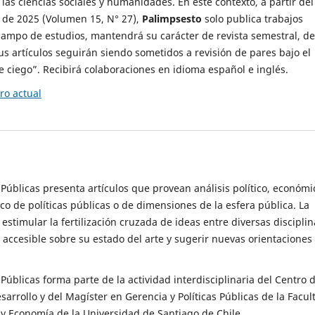
 las ciencias sociales y humanidades. En este contexto, a partir del
de 2025 (Volumen 15, N° 27),
Palimpsesto
solo publica trabajos
campo de estudios, mantendrá su carácter de revista semestral, de
sus artículos seguirán siendo sometidos a revisión de pares bajo el
ciego”. Recibirá colaboraciones en idioma español e inglés.
o actual
s Públicas presenta artículos que provean análisis político, económi
ico de políticas públicas o de dimensiones de la esfera pública. La
estimular la fertilización cruzada de ideas entre diversas disciplin
 accesible sobre su estado del arte y sugerir nuevas orientaciones
s Públicas forma parte de la actividad interdisciplinaria del Centro 
esarrollo y del Magíster en Gerencia y Políticas Públicas de la Facul
y Economía de la Universidad de Santiago de Chile.