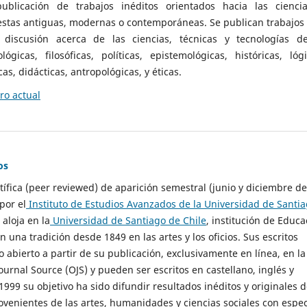
ublicación de trabajos inéditos orientados hacia las cienci
 estas antiguas, modernas o contemporáneas. Se publican trabajos
 discusión acerca de las ciencias, técnicas y tecnologías d
lógicas, filosóficas, políticas, epistemológicas, históricas, lógi
as, didácticas, antropológicas, y éticas.
o actual
os
ntífica (peer reviewed) de aparición semestral (junio y diciembre de
por el
Instituto de Estudios Avanzados de la Universidad de Santi
e aloja en la
Universidad de Santiago de Chile
, institución de Educa
n una tradición desde 1849 en las artes y los oficios. Sus escritos
 abierto a partir de su publicación, exclusivamente en línea, en la
urnal Source (OJS) y pueden ser escritos en castellano, inglés y
999 su objetivo ha sido difundir resultados inéditos y originales 
ovenientes de las artes, humanidades y ciencias sociales con espec