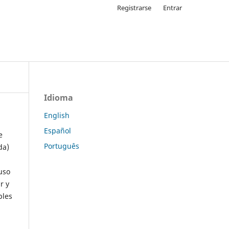
Registrarse
Entrar
Idioma
English
Español
e
Português
da)
uso
r y
ples