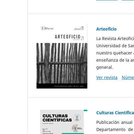
Arteoficio
La Revista Arteofi
Universidad de San
nuestro quehacer a
enseñanza de la ar
general.
Ver revista
Númer
Culturas Científic
Publicación anual
Departamento de F