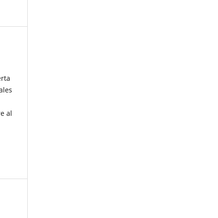
erta
ales
e al