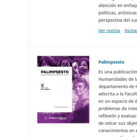
atención en enfoqu
políticas, artísti
perspectiva del sur
Ver revista
Númer
Palimpsesto
Es una publicación
Humanidades de la
departamento de Hi
adscrita a la Fac
en un espacio de d
problemas de interé
reflexión y evaluac
de volcar sus obje
conocimientos en e