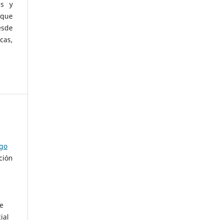
as y
 que
esde
cas,
ago
ción
de
ial