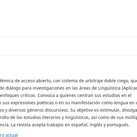
s
démica de acceso abierto, con sistema de arbitraje doble ciego, qu
de diálogo para investigaciones en las áreas de Lingüística (Aplica
 enfoques críticos. Convoca a quienes centran sus estudios en el
n sus expresiones poéticas o en su manifestación como lengua en 
so y diversos géneros discursivos. Su objetivo es estimular, divulga
rollo de los estudios literarios y lingüísticos, así como de sus múlti
cia. La revista acepta trabajos en español, inglés y portugués.
o actual