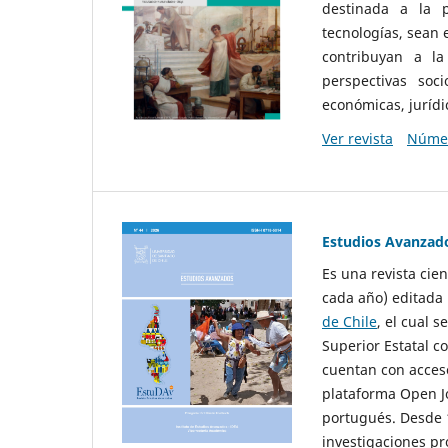
destinada a la p
tecnologías, sean
contribuyan a la
perspectivas socio
económicas, jurídic
Ver revista
Númer
Estudios Avanzad
Es una revista cie
cada año) editada 
de Chile
, el cual s
Superior Estatal co
cuentan con acceso
plataforma Open Jo
portugués. Desde 1
investigaciones pr