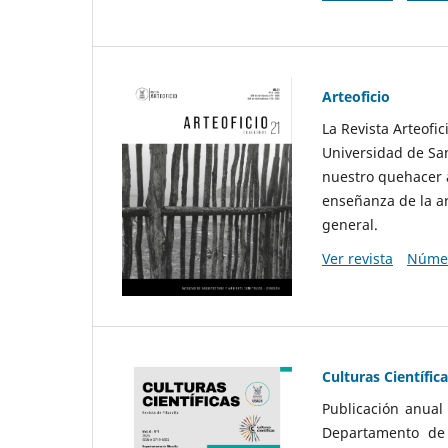
Arteoficio
La Revista Arteofi
Universidad de San
nuestro quehacer a
enseñanza de la ar
general.
Ver revista
Númer
Culturas Científic
Publicación anual
Departamento de F