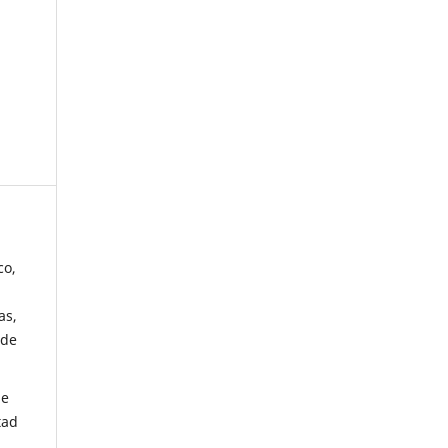
co,
as,
 de
de
tad