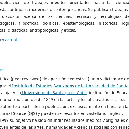
ublicación de trabajos inéditos orientados hacia las cienci
 estas antiguas, modernas o contemporáneas. Se publican trabajos
 discusión acerca de las ciencias, técnicas y tecnologías d
lógicas, filosóficas, políticas, epistemológicas, históricas, lógi
as, didácticas, antropológicas, y éticas.
o actual
os
ntífica (peer reviewed) de aparición semestral (junio y diciembre de
por el
Instituto de Estudios Avanzados de la Universidad de Santi
e aloja en la
Universidad de Santiago de Chile
, institución de Educa
n una tradición desde 1849 en las artes y los oficios. Sus escritos
 abierto a partir de su publicación, exclusivamente en línea, en la
urnal Source (OJS) y pueden ser escritos en castellano, inglés y
999 su objetivo ha sido difundir resultados inéditos y originales 
ovenientes de las artes, humanidades y ciencias sociales con espec