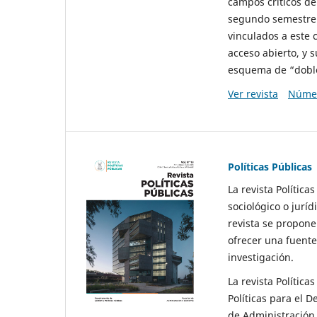
campos críticos de
segundo semestre 
vinculados a este 
acceso abierto, y 
esquema de “doble 
Ver revista
Númer
Políticas Públicas
La revista Política
sociológico o juríd
revista se propone 
ofrecer una fuente
investigación.
La revista Política
Políticas para el D
de Administración 