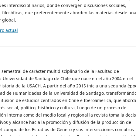
es interdisciplinarios, donde convergen discusiones sociales,
cas, filosóficas, que preferentemente aborden las materias desde un
 global.
o actual
 semestral de carácter multidisciplinario de la Facultad de
 Universidad de Santiago de Chile que nace en el año 2004 en el
storia de la USACH. A partir del año 2015 inicia una segunda épo
ultad de Humanidades de la Universidad de Santiago, transformánd
ifusión de estudios centrados en Chile e Iberoamérica, que abord
s social, político, histórico y cultura. Luego de un proceso de
ión interna como del medio local y regional la revista toma la deci
tivos y alcance hacia la promoción y difusión de la producción de
l campo de los Estudios de Género y sus intersecciones con otros