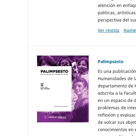
atención en enfoqu
políticas, artísti
perspectiva del sur
Ver revista
Númer
Palimpsesto
Es una publicación
Humanidades de la
departamento de Hi
adscrita a la Fac
en un espacio de d
problemas de interé
reflexión y evaluac
de volcar sus obje
conocimientos en e