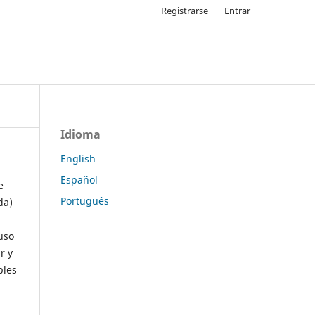
Registrarse
Entrar
Idioma
English
Español
e
Português
da)
uso
r y
ples