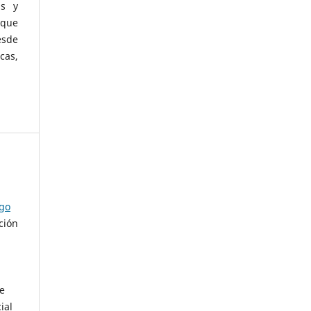
as y
 que
esde
cas,
ago
ción
de
ial