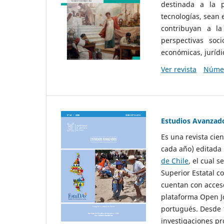
destinada a la p
tecnologías, sean
contribuyan a la
perspectivas socio
económicas, jurídic
Ver revista
Númer
Estudios Avanzad
Es una revista cie
cada año) editada 
de Chile
, el cual s
Superior Estatal co
cuentan con acceso
plataforma Open Jo
portugués. Desde 1
investigaciones pr