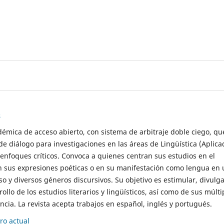
s
démica de acceso abierto, con sistema de arbitraje doble ciego, qu
de diálogo para investigaciones en las áreas de Lingüística (Aplica
 enfoques críticos. Convoca a quienes centran sus estudios en el
n sus expresiones poéticas o en su manifestación como lengua en 
so y diversos géneros discursivos. Su objetivo es estimular, divulga
rollo de los estudios literarios y lingüísticos, así como de sus múlti
cia. La revista acepta trabajos en español, inglés y portugués.
o actual