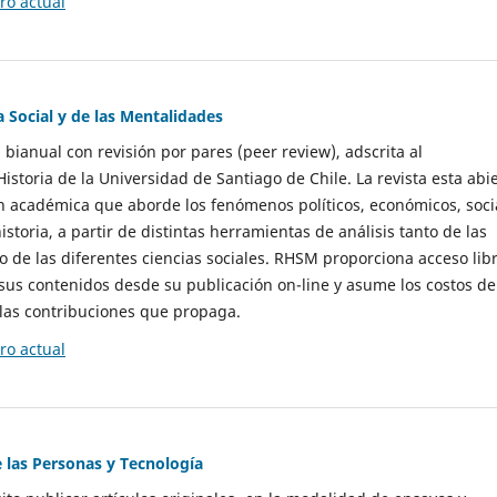
o actual
a Social y de las Mentalidades
 bianual con revisión por pares (peer review), adscrita al
storia de la Universidad de Santiago de Chile. La revista esta abi
n académica que aborde los fenómenos políticos, económicos, soci
historia, a partir de distintas herramientas de análisis tanto de las
e las diferentes ciencias sociales. RHSM proporciona acceso libr
sus contenidos desde su publicación on-line y asume los costos de
las contribuciones que propaga.
o actual
e las Personas y Tecnología