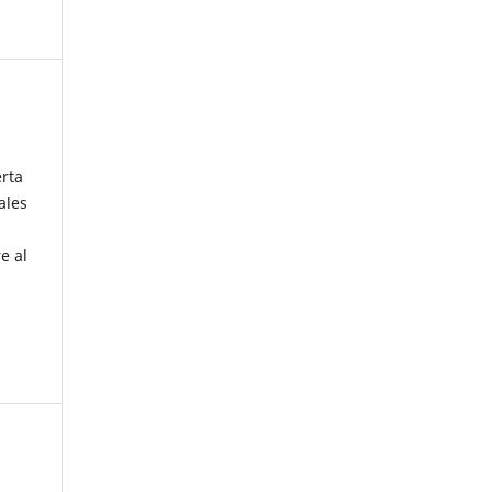
erta
ales
e al