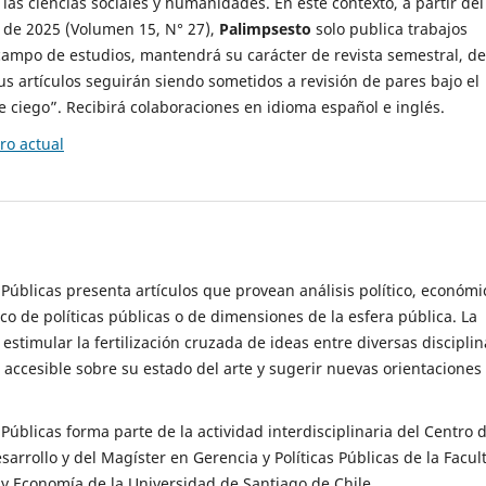
 las ciencias sociales y humanidades. En este contexto, a partir del
de 2025 (Volumen 15, N° 27),
Palimpsesto
solo publica trabajos
campo de estudios, mantendrá su carácter de revista semestral, de
sus artículos seguirán siendo sometidos a revisión de pares bajo el
ciego”. Recibirá colaboraciones en idioma español e inglés.
o actual
s Públicas presenta artículos que provean análisis político, económi
ico de políticas públicas o de dimensiones de la esfera pública. La
estimular la fertilización cruzada de ideas entre diversas disciplin
 accesible sobre su estado del arte y sugerir nuevas orientaciones
s Públicas forma parte de la actividad interdisciplinaria del Centro 
esarrollo y del Magíster en Gerencia y Políticas Públicas de la Facul
y Economía de la Universidad de Santiago de Chile.