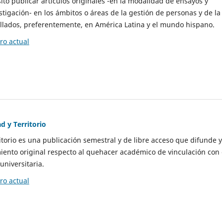
to publicar artículos originales -en la modalidad de ensayos y
stigación- en los ámbitos o áreas de la gestión de personas y de la
llados, preferentemente, en América Latina y el mundo hispano.
o actual
d y Territorio
itorio es una publicación semestral y de libre acceso que difunde y
ento original respecto al quehacer académico de vinculación con 
universitaria.
o actual