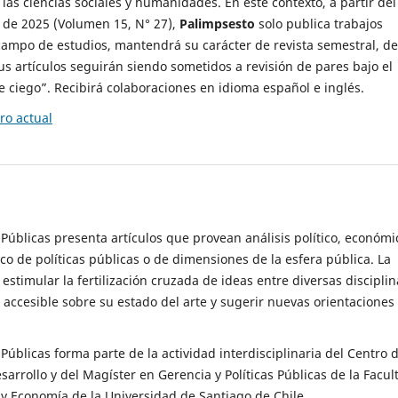
 las ciencias sociales y humanidades. En este contexto, a partir del
de 2025 (Volumen 15, N° 27),
Palimpsesto
solo publica trabajos
campo de estudios, mantendrá su carácter de revista semestral, de
sus artículos seguirán siendo sometidos a revisión de pares bajo el
ciego”. Recibirá colaboraciones en idioma español e inglés.
o actual
s Públicas presenta artículos que provean análisis político, económi
ico de políticas públicas o de dimensiones de la esfera pública. La
estimular la fertilización cruzada de ideas entre diversas disciplin
 accesible sobre su estado del arte y sugerir nuevas orientaciones
s Públicas forma parte de la actividad interdisciplinaria del Centro 
esarrollo y del Magíster en Gerencia y Políticas Públicas de la Facul
y Economía de la Universidad de Santiago de Chile.