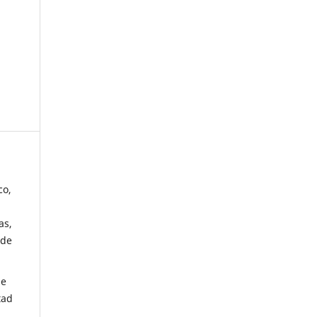
co,
as,
 de
de
tad