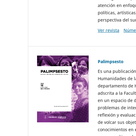
atención en enfoqu
políticas, artísti
perspectiva del sur
Ver revista
Númer
Palimpsesto
Es una publicación
Humanidades de la
departamento de Hi
adscrita a la Fac
en un espacio de d
problemas de interé
reflexión y evaluac
de volcar sus obje
conocimientos en e