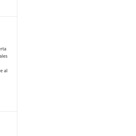
erta
ales
e al