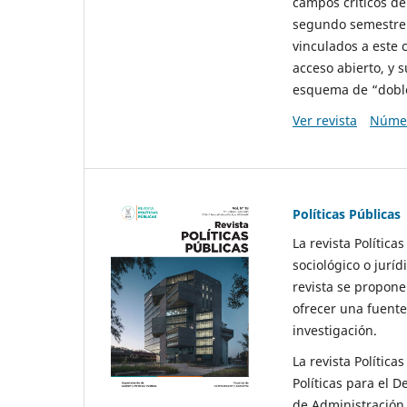
campos críticos de
segundo semestre 
vinculados a este 
acceso abierto, y 
esquema de “doble 
Ver revista
Númer
Políticas Públicas
La revista Política
sociológico o juríd
revista se propone 
ofrecer una fuente
investigación.
La revista Política
Políticas para el D
de Administración 