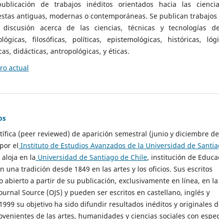
ublicación de trabajos inéditos orientados hacia las cienci
 estas antiguas, modernas o contemporáneas. Se publican trabajos
 discusión acerca de las ciencias, técnicas y tecnologías d
lógicas, filosóficas, políticas, epistemológicas, históricas, lógi
as, didácticas, antropológicas, y éticas.
o actual
os
ntífica (peer reviewed) de aparición semestral (junio y diciembre de
por el
Instituto de Estudios Avanzados de la Universidad de Santi
e aloja en la
Universidad de Santiago de Chile
, institución de Educa
n una tradición desde 1849 en las artes y los oficios. Sus escritos
 abierto a partir de su publicación, exclusivamente en línea, en la
urnal Source (OJS) y pueden ser escritos en castellano, inglés y
999 su objetivo ha sido difundir resultados inéditos y originales 
ovenientes de las artes, humanidades y ciencias sociales con espec