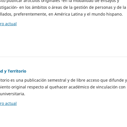
to publicar artículos originales -en la modalidad de ensayos y
stigación- en los ámbitos o áreas de la gestión de personas y de la
llados, preferentemente, en América Latina y el mundo hispano.
o actual
d y Territorio
itorio es una publicación semestral y de libre acceso que difunde y
ento original respecto al quehacer académico de vinculación con 
universitaria.
o actual