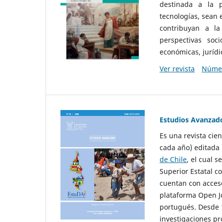
destinada a la p
tecnologías, sean
contribuyan a la
perspectivas socio
económicas, jurídic
Ver revista
Númer
Estudios Avanzad
Es una revista cie
cada año) editada 
de Chile
, el cual s
Superior Estatal co
cuentan con acceso
plataforma Open Jo
portugués. Desde 1
investigaciones pr