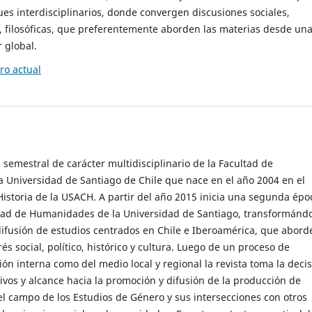
es interdisciplinarios, donde convergen discusiones sociales,
cas, filosóficas, que preferentemente aborden las materias desde un
 global.
o actual
 semestral de carácter multidisciplinario de la Facultad de
 Universidad de Santiago de Chile que nace en el año 2004 en el
storia de la USACH. A partir del año 2015 inicia una segunda épo
ultad de Humanidades de la Universidad de Santiago, transformánd
ifusión de estudios centrados en Chile e Iberoamérica, que abord
s social, político, histórico y cultura. Luego de un proceso de
ión interna como del medio local y regional la revista toma la deci
tivos y alcance hacia la promoción y difusión de la producción de
l campo de los Estudios de Género y sus intersecciones con otros