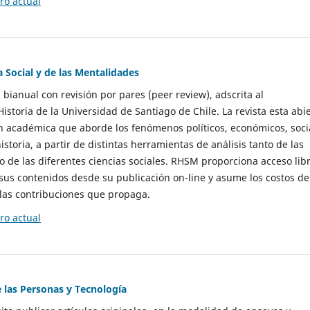
o actual
a Social y de las Mentalidades
 bianual con revisión por pares (peer review), adscrita al
storia de la Universidad de Santiago de Chile. La revista esta abi
n académica que aborde los fenómenos políticos, económicos, soci
historia, a partir de distintas herramientas de análisis tanto de las
e las diferentes ciencias sociales. RHSM proporciona acceso libr
sus contenidos desde su publicación on-line y asume los costos de
las contribuciones que propaga.
o actual
e las Personas y Tecnología