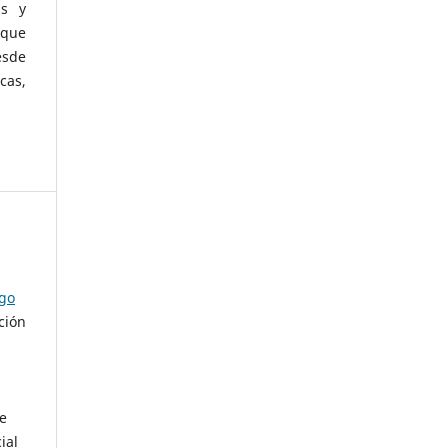
as y
 que
esde
cas,
ago
ción
de
ial