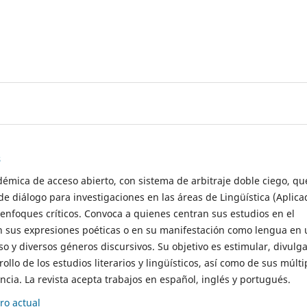
s
démica de acceso abierto, con sistema de arbitraje doble ciego, qu
de diálogo para investigaciones en las áreas de Lingüística (Aplica
 enfoques críticos. Convoca a quienes centran sus estudios en el
n sus expresiones poéticas o en su manifestación como lengua en 
so y diversos géneros discursivos. Su objetivo es estimular, divulga
rollo de los estudios literarios y lingüísticos, así como de sus múlti
cia. La revista acepta trabajos en español, inglés y portugués.
o actual