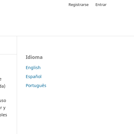
Registrarse
Entrar
Idioma
English
Español
e
Português
da)
uso
r y
ples