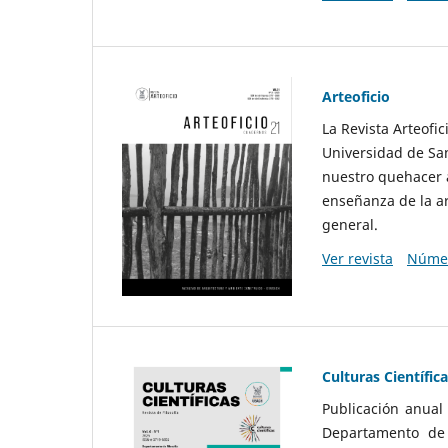
Arteoficio
La Revista Arteofi
Universidad de San
nuestro quehacer a
enseñanza de la ar
general.
Ver revista
Númer
Culturas Científic
Publicación anual
Departamento de F