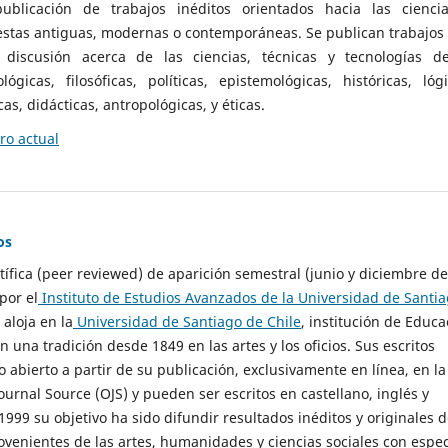
ublicación de trabajos inéditos orientados hacia las cienci
 estas antiguas, modernas o contemporáneas. Se publican trabajos
 discusión acerca de las ciencias, técnicas y tecnologías d
lógicas, filosóficas, políticas, epistemológicas, históricas, lógi
as, didácticas, antropológicas, y éticas.
o actual
os
ntífica (peer reviewed) de aparición semestral (junio y diciembre de
por el
Instituto de Estudios Avanzados de la Universidad de Santi
e aloja en la
Universidad de Santiago de Chile
, institución de Educa
n una tradición desde 1849 en las artes y los oficios. Sus escritos
 abierto a partir de su publicación, exclusivamente en línea, en la
urnal Source (OJS) y pueden ser escritos en castellano, inglés y
999 su objetivo ha sido difundir resultados inéditos y originales 
ovenientes de las artes, humanidades y ciencias sociales con espec