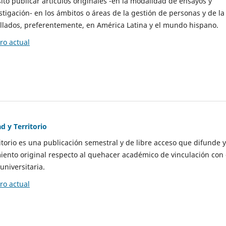
to publicar artículos originales -en la modalidad de ensayos y
stigación- en los ámbitos o áreas de la gestión de personas y de la
llados, preferentemente, en América Latina y el mundo hispano.
o actual
d y Territorio
itorio es una publicación semestral y de libre acceso que difunde y
ento original respecto al quehacer académico de vinculación con 
universitaria.
o actual