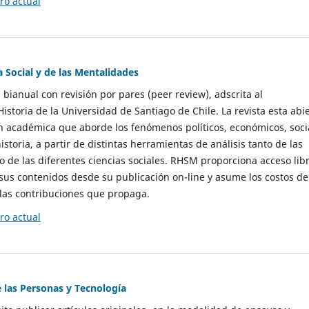
o actual
a Social y de las Mentalidades
 bianual con revisión por pares (peer review), adscrita al
storia de la Universidad de Santiago de Chile. La revista esta abi
n académica que aborde los fenómenos políticos, económicos, soci
historia, a partir de distintas herramientas de análisis tanto de las
e las diferentes ciencias sociales. RHSM proporciona acceso libr
sus contenidos desde su publicación on-line y asume los costos de
las contribuciones que propaga.
o actual
e las Personas y Tecnología