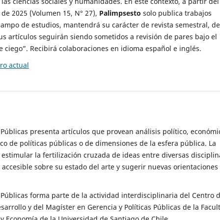
 las ciencias sociales y humanidades. En este contexto, a partir del
de 2025 (Volumen 15, N° 27),
Palimpsesto
solo publica trabajos
campo de estudios, mantendrá su carácter de revista semestral, de
sus artículos seguirán siendo sometidos a revisión de pares bajo el
ciego”. Recibirá colaboraciones en idioma español e inglés.
o actual
s Públicas presenta artículos que provean análisis político, económi
ico de políticas públicas o de dimensiones de la esfera pública. La
estimular la fertilización cruzada de ideas entre diversas disciplin
 accesible sobre su estado del arte y sugerir nuevas orientaciones
s Públicas forma parte de la actividad interdisciplinaria del Centro 
esarrollo y del Magíster en Gerencia y Políticas Públicas de la Facul
y Economía de la Universidad de Santiago de Chile.