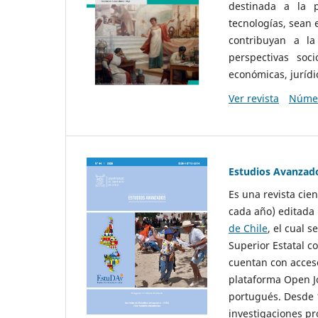
destinada a la p
tecnologías, sean
contribuyan a la
perspectivas socio
económicas, jurídic
Ver revista
Númer
Estudios Avanzad
Es una revista cie
cada año) editada 
de Chile
, el cual s
Superior Estatal co
cuentan con acceso
plataforma Open Jo
portugués. Desde 1
investigaciones pr