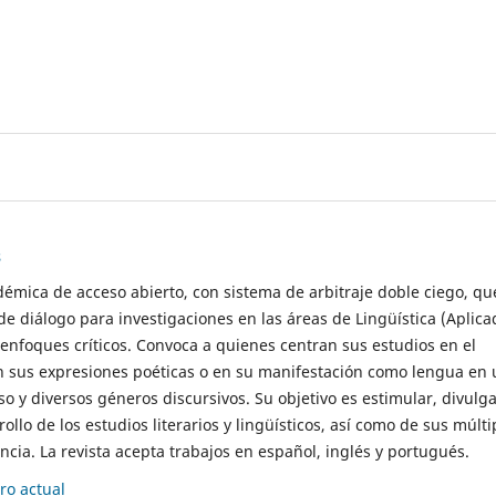
s
démica de acceso abierto, con sistema de arbitraje doble ciego, qu
de diálogo para investigaciones en las áreas de Lingüística (Aplica
 enfoques críticos. Convoca a quienes centran sus estudios en el
n sus expresiones poéticas o en su manifestación como lengua en 
so y diversos géneros discursivos. Su objetivo es estimular, divulga
rollo de los estudios literarios y lingüísticos, así como de sus múlti
cia. La revista acepta trabajos en español, inglés y portugués.
o actual