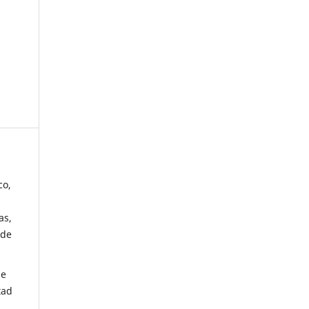
co,
as,
 de
de
tad