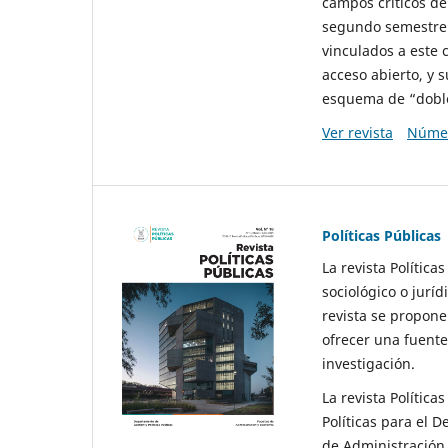
campos críticos de
segundo semestre 
vinculados a este 
acceso abierto, y 
esquema de “doble 
Ver revista
Númer
Políticas Públicas
La revista Política
sociológico o juríd
revista se propone 
ofrecer una fuente
investigación.
La revista Política
Políticas para el D
de Administración 