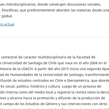
es interdisciplinarios, donde convergen discusiones sociales,
cas, filosóficas, que preferentemente aborden las materias desde un
 global.
o actual
 semestral de carácter multidisciplinario de la Facultad de
 Universidad de Santiago de Chile que nace en el año 2004 en el
storia de la USACH. A partir del año 2015 inicia una segunda épo
ultad de Humanidades de la Universidad de Santiago, transformánd
ifusión de estudios centrados en Chile e Iberoamérica, que abord
s social, político, histórico y cultura. Luego de un proceso de
ión interna como del medio local y regional la revista toma la deci
tivos y alcance hacia la promoción y difusión de la producción de
l campo de los Estudios de Género y sus intersecciones con otros