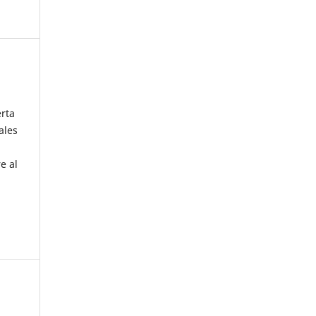
erta
ales
e al