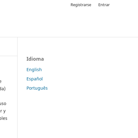
Registrarse
Entrar
Idioma
English
Español
e
Português
da)
uso
r y
ples