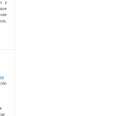
as y
 que
esde
cas,
ago
ción
de
ial