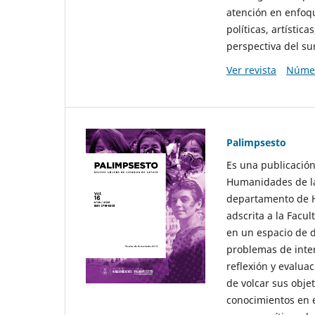
atención en enfoqu
políticas, artísti
perspectiva del sur
Ver revista
Númer
Palimpsesto
Es una publicación
Humanidades de la
departamento de Hi
adscrita a la Fac
en un espacio de d
problemas de interé
reflexión y evaluac
de volcar sus obje
conocimientos en e