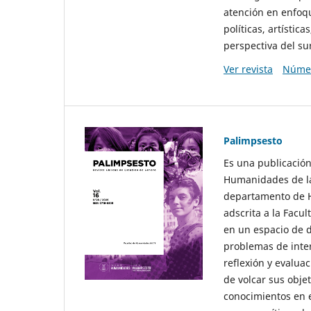
atención en enfoqu
políticas, artísti
perspectiva del sur
Ver revista
Númer
Palimpsesto
Es una publicación
Humanidades de la
departamento de Hi
adscrita a la Fac
en un espacio de d
problemas de interé
reflexión y evaluac
de volcar sus obje
conocimientos en e