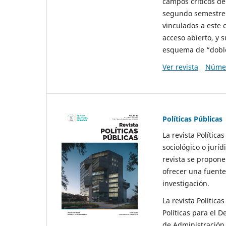
campos críticos de
segundo semestre 
vinculados a este 
acceso abierto, y 
esquema de “doble 
Ver revista
Númer
Políticas Públicas
La revista Política
sociológico o juríd
revista se propone 
ofrecer una fuente
investigación.
La revista Política
Políticas para el D
de Administración 