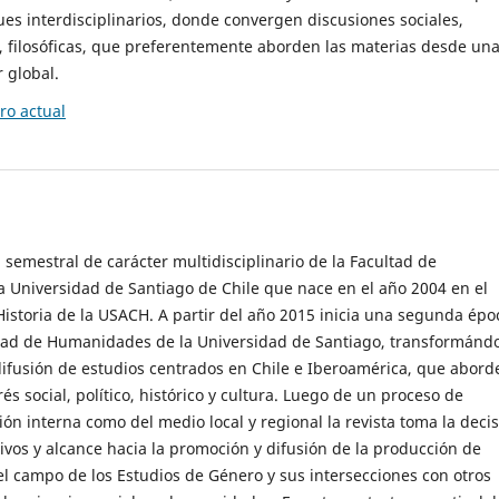
es interdisciplinarios, donde convergen discusiones sociales,
cas, filosóficas, que preferentemente aborden las materias desde un
 global.
o actual
 semestral de carácter multidisciplinario de la Facultad de
 Universidad de Santiago de Chile que nace en el año 2004 en el
storia de la USACH. A partir del año 2015 inicia una segunda épo
ultad de Humanidades de la Universidad de Santiago, transformánd
ifusión de estudios centrados en Chile e Iberoamérica, que abord
s social, político, histórico y cultura. Luego de un proceso de
ión interna como del medio local y regional la revista toma la deci
tivos y alcance hacia la promoción y difusión de la producción de
l campo de los Estudios de Género y sus intersecciones con otros