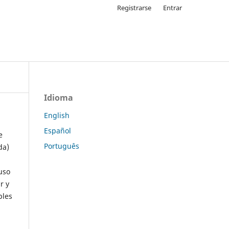
Registrarse
Entrar
Idioma
English
Español
e
Português
da)
uso
r y
ples