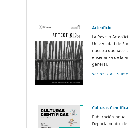
Arteoficio
La Revista Arteofi
Universidad de San
nuestro quehacer a
enseñanza de la ar
general.
Ver revista
Númer
Culturas Científic
Publicación anual
Departamento de F