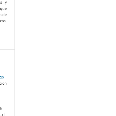
as y
 que
esde
cas,
ago
ción
de
ial