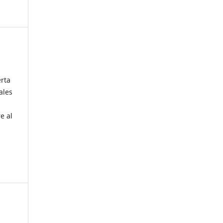
erta
ales
e al