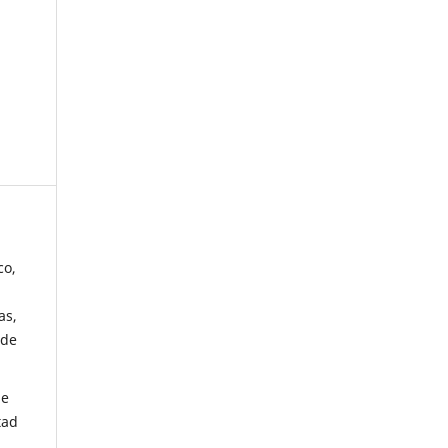
co,
as,
 de
de
tad