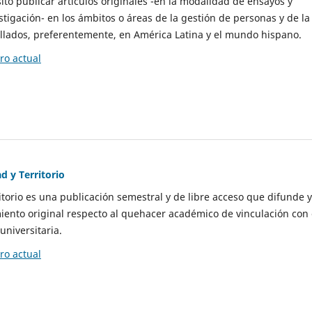
to publicar artículos originales -en la modalidad de ensayos y
stigación- en los ámbitos o áreas de la gestión de personas y de la
llados, preferentemente, en América Latina y el mundo hispano.
o actual
d y Territorio
itorio es una publicación semestral y de libre acceso que difunde y
ento original respecto al quehacer académico de vinculación con 
universitaria.
o actual