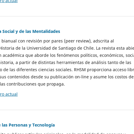
o actual
a Social y de las Mentalidades
 bianual con revisión por pares (peer review), adscrita al
storia de la Universidad de Santiago de Chile. La revista esta abi
n académica que aborde los fenómenos políticos, económicos, soci
historia, a partir de distintas herramientas de análisis tanto de las
e las diferentes ciencias sociales. RHSM proporciona acceso libr
sus contenidos desde su publicación on-line y asume los costos de
las contribuciones que propaga.
o actual
e las Personas y Tecnología