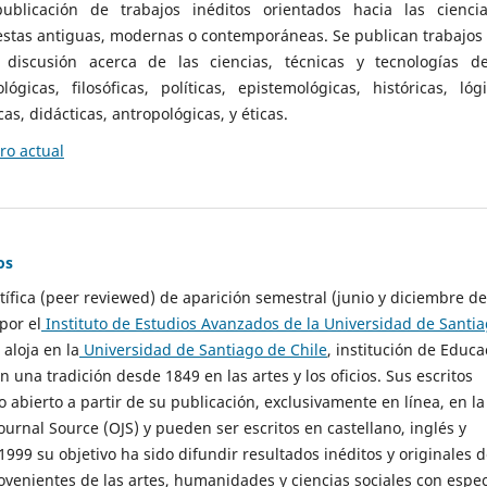
ublicación de trabajos inéditos orientados hacia las cienci
 estas antiguas, modernas o contemporáneas. Se publican trabajos
 discusión acerca de las ciencias, técnicas y tecnologías d
lógicas, filosóficas, políticas, epistemológicas, históricas, lógi
as, didácticas, antropológicas, y éticas.
o actual
os
ntífica (peer reviewed) de aparición semestral (junio y diciembre de
por el
Instituto de Estudios Avanzados de la Universidad de Santi
e aloja en la
Universidad de Santiago de Chile
, institución de Educa
n una tradición desde 1849 en las artes y los oficios. Sus escritos
 abierto a partir de su publicación, exclusivamente en línea, en la
urnal Source (OJS) y pueden ser escritos en castellano, inglés y
999 su objetivo ha sido difundir resultados inéditos y originales 
ovenientes de las artes, humanidades y ciencias sociales con espec