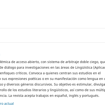
s
démica de acceso abierto, con sistema de arbitraje doble ciego, qu
de diálogo para investigaciones en las áreas de Lingüística (Aplica
 enfoques críticos. Convoca a quienes centran sus estudios en el
n sus expresiones poéticas o en su manifestación como lengua en 
so y diversos géneros discursivos. Su objetivo es estimular, divulga
rollo de los estudios literarios y lingüísticos, así como de sus múlti
cia. La revista acepta trabajos en español, inglés y portugués.
o actual