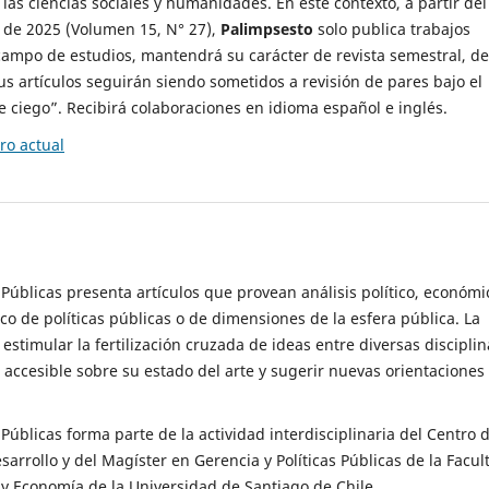
 las ciencias sociales y humanidades. En este contexto, a partir del
de 2025 (Volumen 15, N° 27),
Palimpsesto
solo publica trabajos
campo de estudios, mantendrá su carácter de revista semestral, de
sus artículos seguirán siendo sometidos a revisión de pares bajo el
ciego”. Recibirá colaboraciones en idioma español e inglés.
o actual
s Públicas presenta artículos que provean análisis político, económi
ico de políticas públicas o de dimensiones de la esfera pública. La
estimular la fertilización cruzada de ideas entre diversas disciplin
 accesible sobre su estado del arte y sugerir nuevas orientaciones
s Públicas forma parte de la actividad interdisciplinaria del Centro 
esarrollo y del Magíster en Gerencia y Políticas Públicas de la Facul
y Economía de la Universidad de Santiago de Chile.