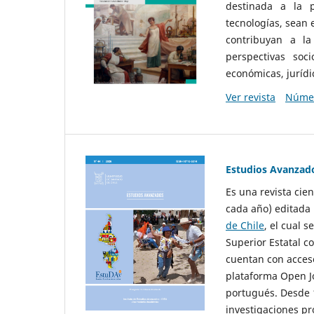
destinada a la p
tecnologías, sean
contribuyan a la
perspectivas socio
económicas, jurídic
Ver revista
Númer
Estudios Avanzad
Es una revista cie
cada año) editada 
de Chile
, el cual s
Superior Estatal co
cuentan con acceso
plataforma Open Jo
portugués. Desde 1
investigaciones pr