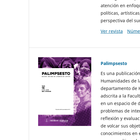
atención en enfoqu
políticas, artísti
perspectiva del sur
Ver revista
Númer
Palimpsesto
Es una publicación
Humanidades de la
departamento de Hi
adscrita a la Fac
en un espacio de d
problemas de interé
reflexión y evaluac
de volcar sus obje
conocimientos en e