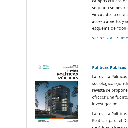
campos críticos de
segundo semestre 
vinculados a este 
acceso abierto, y 
esquema de “doble 
Ver revista
Númer
Políticas Públicas
La revista Política
sociológico o juríd
revista se propone 
ofrecer una fuente
investigación.
La revista Política
Políticas para el D
de Administración 