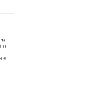
erta
ales
e al