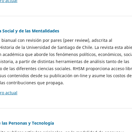
o actual
a Social y de las Mentalidades
 bianual con revisión por pares (peer review), adscrita al
storia de la Universidad de Santiago de Chile. La revista esta abi
n académica que aborde los fenómenos políticos, económicos, soci
historia, a partir de distintas herramientas de análisis tanto de las
e las diferentes ciencias sociales. RHSM proporciona acceso libr
sus contenidos desde su publicación on-line y asume los costos de
las contribuciones que propaga.
o actual
e las Personas y Tecnología