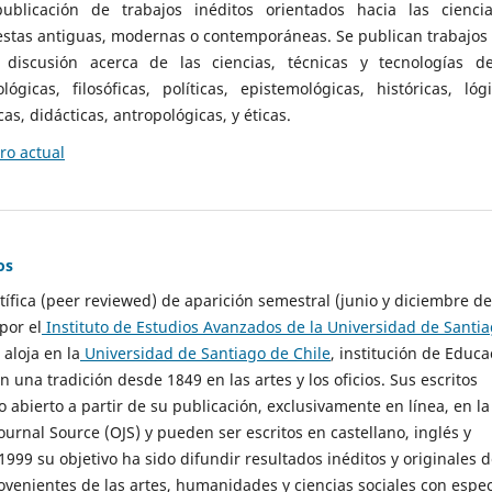
ublicación de trabajos inéditos orientados hacia las cienci
 estas antiguas, modernas o contemporáneas. Se publican trabajos
 discusión acerca de las ciencias, técnicas y tecnologías d
lógicas, filosóficas, políticas, epistemológicas, históricas, lógi
as, didácticas, antropológicas, y éticas.
o actual
os
ntífica (peer reviewed) de aparición semestral (junio y diciembre de
por el
Instituto de Estudios Avanzados de la Universidad de Santi
e aloja en la
Universidad de Santiago de Chile
, institución de Educa
n una tradición desde 1849 en las artes y los oficios. Sus escritos
 abierto a partir de su publicación, exclusivamente en línea, en la
urnal Source (OJS) y pueden ser escritos en castellano, inglés y
999 su objetivo ha sido difundir resultados inéditos y originales 
ovenientes de las artes, humanidades y ciencias sociales con espec