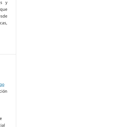
as y
 que
esde
cas,
ago
ción
de
ial