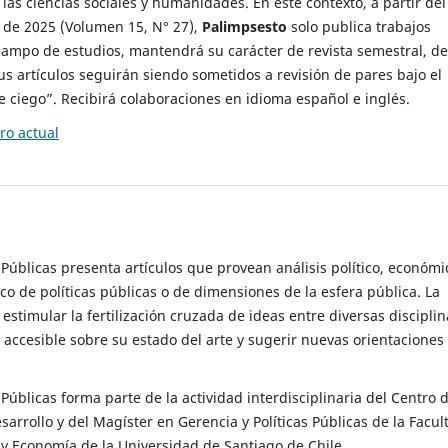
 las ciencias sociales y humanidades. En este contexto, a partir del
de 2025 (Volumen 15, N° 27),
Palimpsesto
solo publica trabajos
campo de estudios, mantendrá su carácter de revista semestral, de
sus artículos seguirán siendo sometidos a revisión de pares bajo el
ciego”. Recibirá colaboraciones en idioma español e inglés.
o actual
s Públicas presenta artículos que provean análisis político, económi
ico de políticas públicas o de dimensiones de la esfera pública. La
estimular la fertilización cruzada de ideas entre diversas disciplin
 accesible sobre su estado del arte y sugerir nuevas orientaciones
s Públicas forma parte de la actividad interdisciplinaria del Centro 
esarrollo y del Magíster en Gerencia y Políticas Públicas de la Facul
y Economía de la Universidad de Santiago de Chile.