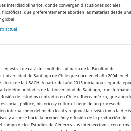
es interdisciplinarios, donde convergen discusiones sociales,
cas, filosóficas, que preferentemente aborden las materias desde un
 global.
o actual
 semestral de carácter multidisciplinario de la Facultad de
 Universidad de Santiago de Chile que nace en el año 2004 en el
storia de la USACH. A partir del año 2015 inicia una segunda épo
ultad de Humanidades de la Universidad de Santiago, transformánd
ifusión de estudios centrados en Chile e Iberoamérica, que abord
s social, político, histórico y cultura. Luego de un proceso de
ión interna como del medio local y regional la revista toma la deci
tivos y alcance hacia la promoción y difusión de la producción de
l campo de los Estudios de Género y sus intersecciones con otros