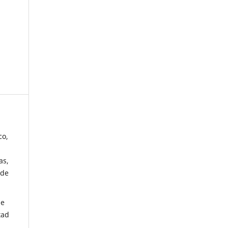
co,
as,
 de
de
tad