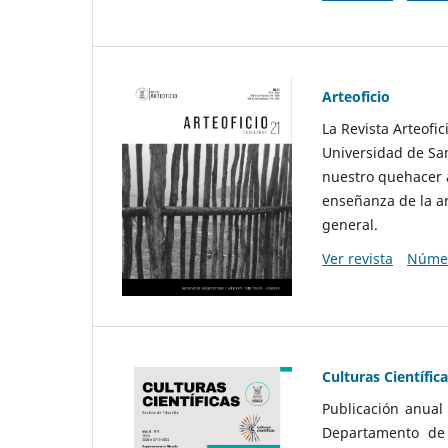
Arteoficio
La Revista Arteofi
Universidad de San
nuestro quehacer a
enseñanza de la ar
general.
Ver revista
Númer
Culturas Científic
Publicación anual
Departamento de F