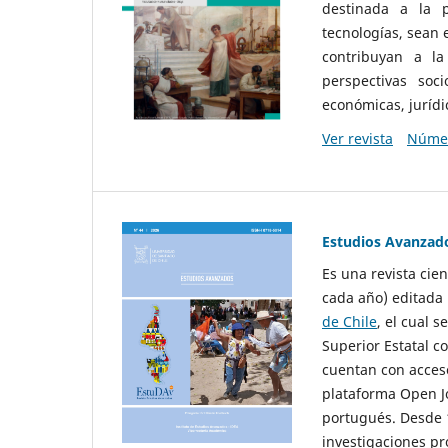
destinada a la p
tecnologías, sean
contribuyan a la
perspectivas socio
económicas, jurídic
Ver revista
Númer
Estudios Avanzad
Es una revista cie
cada año) editada 
de Chile
, el cual s
Superior Estatal co
cuentan con acceso
plataforma Open Jo
portugués. Desde 1
investigaciones pr