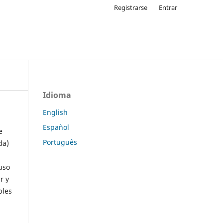
Registrarse
Entrar
Idioma
English
Español
e
Português
da)
uso
r y
ples