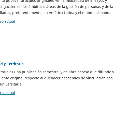
to publicar artículos originales -en la modalidad de ensayos y
stigación- en los ámbitos o áreas de la gestión de personas y de la
llados, preferentemente, en América Latina y el mundo hispano.
o actual
d y Territorio
itorio es una publicación semestral y de libre acceso que difunde y
ento original respecto al quehacer académico de vinculación con 
universitaria.
o actual