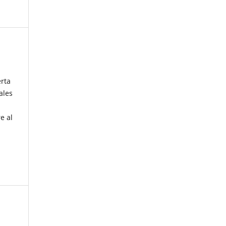
erta
ales
e al