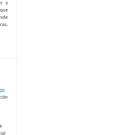
as y
 que
esde
cas,
ago
ción
de
ial