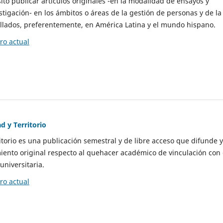
to publicar artículos originales -en la modalidad de ensayos y
stigación- en los ámbitos o áreas de la gestión de personas y de la
llados, preferentemente, en América Latina y el mundo hispano.
o actual
d y Territorio
itorio es una publicación semestral y de libre acceso que difunde y
ento original respecto al quehacer académico de vinculación con 
universitaria.
o actual