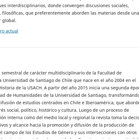
es interdisciplinarios, donde convergen discusiones sociales,
cas, filosóficas, que preferentemente aborden las materias desde un
 global.
o actual
 semestral de carácter multidisciplinario de la Facultad de
 Universidad de Santiago de Chile que nace en el año 2004 en el
storia de la USACH. A partir del año 2015 inicia una segunda épo
ultad de Humanidades de la Universidad de Santiago, transformánd
ifusión de estudios centrados en Chile e Iberoamérica, que abord
s social, político, histórico y cultura. Luego de un proceso de
ión interna como del medio local y regional la revista toma la deci
tivos y alcance hacia la promoción y difusión de la producción de
l campo de los Estudios de Género y sus intersecciones con otros