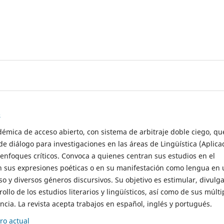
s
démica de acceso abierto, con sistema de arbitraje doble ciego, qu
de diálogo para investigaciones en las áreas de Lingüística (Aplica
 enfoques críticos. Convoca a quienes centran sus estudios en el
n sus expresiones poéticas o en su manifestación como lengua en 
so y diversos géneros discursivos. Su objetivo es estimular, divulga
rollo de los estudios literarios y lingüísticos, así como de sus múlti
cia. La revista acepta trabajos en español, inglés y portugués.
o actual