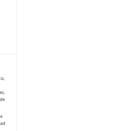
co,
as,
 de
de
tad