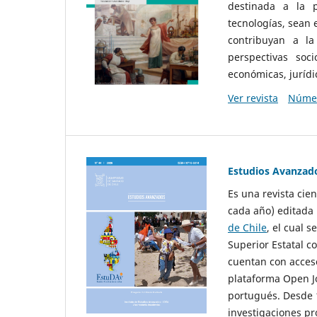
destinada a la p
tecnologías, sean
contribuyan a la
perspectivas socio
económicas, jurídic
Ver revista
Númer
Estudios Avanzad
Es una revista cie
cada año) editada 
de Chile
, el cual s
Superior Estatal co
cuentan con acceso
plataforma Open Jo
portugués. Desde 1
investigaciones pr