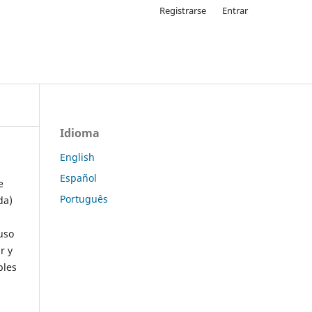
Registrarse
Entrar
Idioma
English
Español
e
Português
da)
uso
r y
ples