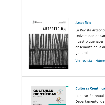
Arteoficio
La Revista Arteofi
Universidad de San
nuestro quehacer a
enseñanza de la ar
general.
Ver revista
Númer
Culturas Científic
Publicación anual
Departamento de F