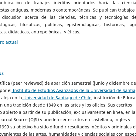
ublicación de trabajos inéditos orientados hacia las cienci
 estas antiguas, modernas o contemporáneas. Se publican trabajos
 discusión acerca de las ciencias, técnicas y tecnologías d
lógicas, filosóficas, políticas, epistemológicas, históricas, lógi
as, didácticas, antropológicas, y éticas.
o actual
os
ntífica (peer reviewed) de aparición semestral (junio y diciembre de
por el
Instituto de Estudios Avanzados de la Universidad de Santi
e aloja en la
Universidad de Santiago de Chile
, institución de Educa
n una tradición desde 1849 en las artes y los oficios. Sus escritos
 abierto a partir de su publicación, exclusivamente en línea, en la
urnal Source (OJS) y pueden ser escritos en castellano, inglés y
999 su objetivo ha sido difundir resultados inéditos y originales 
ovenientes de las artes, humanidades y ciencias sociales con espec