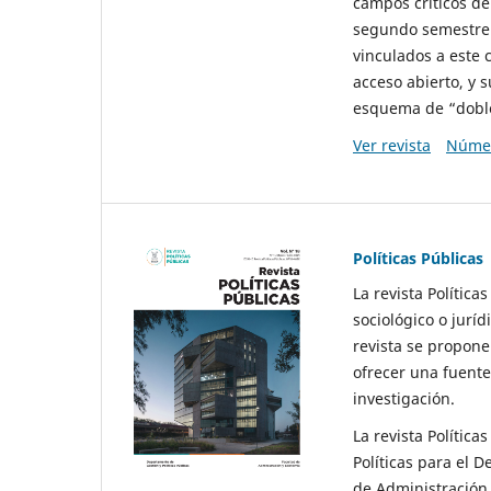
campos críticos de
segundo semestre 
vinculados a este 
acceso abierto, y 
esquema de “doble 
Ver revista
Númer
Políticas Públicas
La revista Política
sociológico o juríd
revista se propone 
ofrecer una fuente
investigación.
La revista Política
Políticas para el D
de Administración 