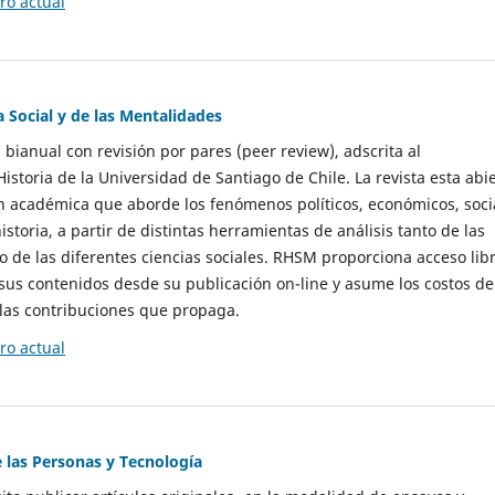
o actual
a Social y de las Mentalidades
 bianual con revisión por pares (peer review), adscrita al
storia de la Universidad de Santiago de Chile. La revista esta abi
n académica que aborde los fenómenos políticos, económicos, soci
historia, a partir de distintas herramientas de análisis tanto de las
e las diferentes ciencias sociales. RHSM proporciona acceso libr
sus contenidos desde su publicación on-line y asume los costos de
las contribuciones que propaga.
o actual
e las Personas y Tecnología