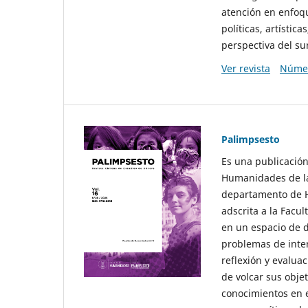
atención en enfoqu
políticas, artísti
perspectiva del sur
Ver revista
Númer
Palimpsesto
Es una publicación
Humanidades de la
departamento de Hi
adscrita a la Fac
en un espacio de d
problemas de interé
reflexión y evaluac
de volcar sus obje
conocimientos en e