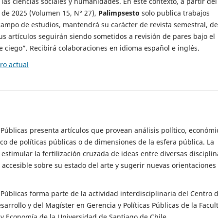
 las ciencias sociales y humanidades. En este contexto, a partir del
de 2025 (Volumen 15, N° 27),
Palimpsesto
solo publica trabajos
campo de estudios, mantendrá su carácter de revista semestral, de
sus artículos seguirán siendo sometidos a revisión de pares bajo el
ciego”. Recibirá colaboraciones en idioma español e inglés.
o actual
s Públicas presenta artículos que provean análisis político, económi
ico de políticas públicas o de dimensiones de la esfera pública. La
estimular la fertilización cruzada de ideas entre diversas disciplin
 accesible sobre su estado del arte y sugerir nuevas orientaciones
s Públicas forma parte de la actividad interdisciplinaria del Centro 
esarrollo y del Magíster en Gerencia y Políticas Públicas de la Facul
y Economía de la Universidad de Santiago de Chile.