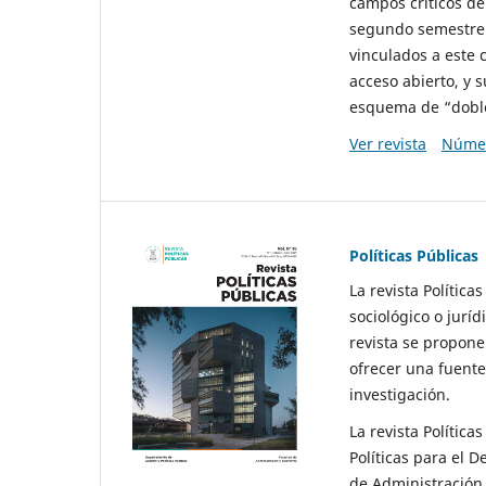
campos críticos de
segundo semestre 
vinculados a este 
acceso abierto, y 
esquema de “doble 
Ver revista
Númer
Políticas Públicas
La revista Política
sociológico o juríd
revista se propone 
ofrecer una fuente
investigación.
La revista Política
Políticas para el D
de Administración 