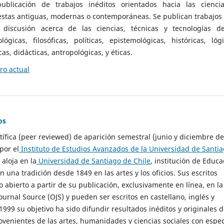
ublicación de trabajos inéditos orientados hacia las cienci
 estas antiguas, modernas o contemporáneas. Se publican trabajos
 discusión acerca de las ciencias, técnicas y tecnologías d
lógicas, filosóficas, políticas, epistemológicas, históricas, lógi
as, didácticas, antropológicas, y éticas.
o actual
os
ntífica (peer reviewed) de aparición semestral (junio y diciembre de
por el
Instituto de Estudios Avanzados de la Universidad de Santi
e aloja en la
Universidad de Santiago de Chile
, institución de Educa
n una tradición desde 1849 en las artes y los oficios. Sus escritos
 abierto a partir de su publicación, exclusivamente en línea, en la
urnal Source (OJS) y pueden ser escritos en castellano, inglés y
999 su objetivo ha sido difundir resultados inéditos y originales 
ovenientes de las artes, humanidades y ciencias sociales con espec