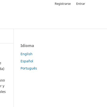
Registrarse
Entrar
Idioma
English
Español
e
Português
da)
uso
r y
ples