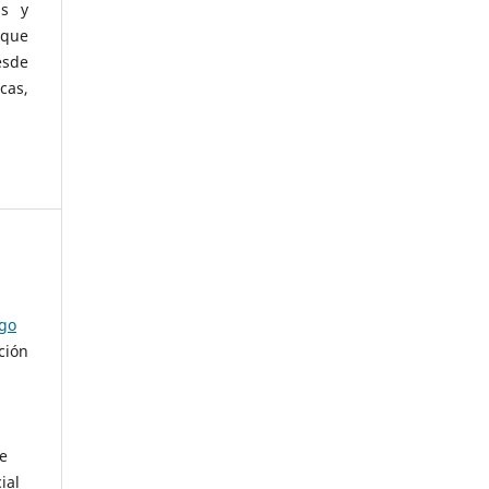
as y
 que
esde
cas,
ago
ción
de
ial