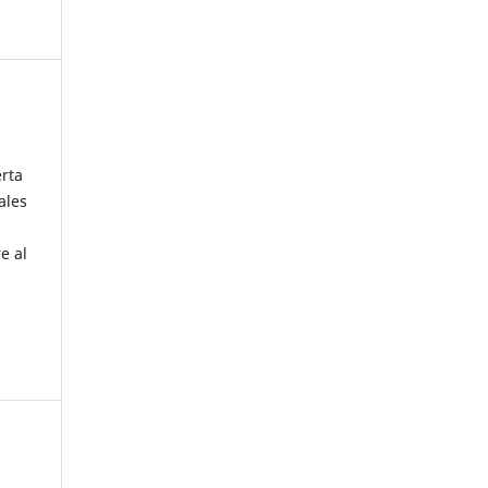
erta
ales
e al