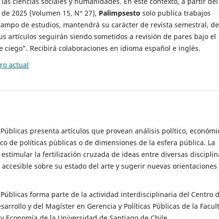
 las ciencias sociales y humanidades. En este contexto, a partir del
de 2025 (Volumen 15, N° 27),
Palimpsesto
solo publica trabajos
campo de estudios, mantendrá su carácter de revista semestral, de
sus artículos seguirán siendo sometidos a revisión de pares bajo el
ciego”. Recibirá colaboraciones en idioma español e inglés.
o actual
s Públicas presenta artículos que provean análisis político, económi
ico de políticas públicas o de dimensiones de la esfera pública. La
estimular la fertilización cruzada de ideas entre diversas disciplin
 accesible sobre su estado del arte y sugerir nuevas orientaciones
s Públicas forma parte de la actividad interdisciplinaria del Centro 
esarrollo y del Magíster en Gerencia y Políticas Públicas de la Facul
y Economía de la Universidad de Santiago de Chile.