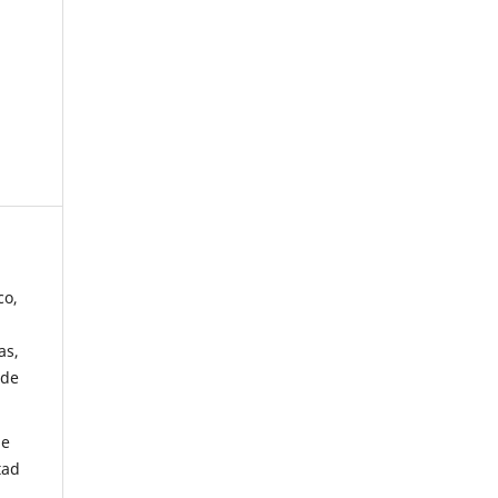
co,
as,
 de
de
tad