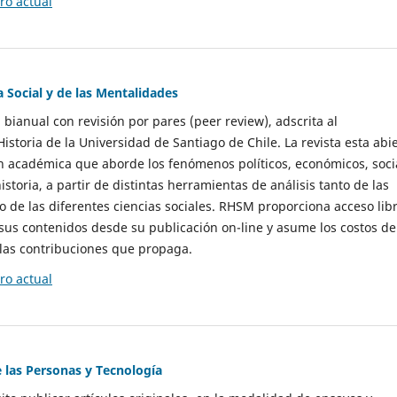
o actual
a Social y de las Mentalidades
 bianual con revisión por pares (peer review), adscrita al
storia de la Universidad de Santiago de Chile. La revista esta abi
n académica que aborde los fenómenos políticos, económicos, soci
historia, a partir de distintas herramientas de análisis tanto de las
e las diferentes ciencias sociales. RHSM proporciona acceso libr
sus contenidos desde su publicación on-line y asume los costos de
las contribuciones que propaga.
o actual
e las Personas y Tecnología