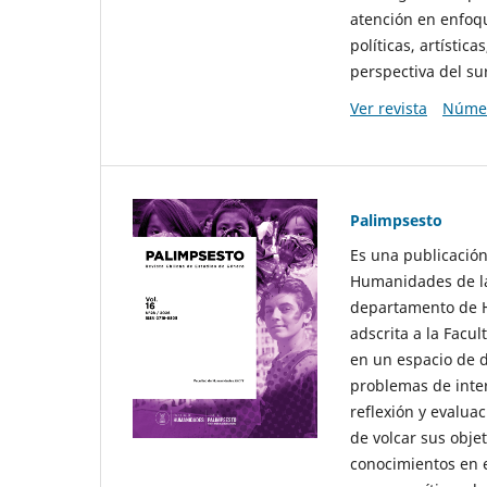
atención en enfoqu
políticas, artísti
perspectiva del sur
Ver revista
Númer
Palimpsesto
Es una publicación
Humanidades de la
departamento de Hi
adscrita a la Fac
en un espacio de d
problemas de interé
reflexión y evaluac
de volcar sus obje
conocimientos en e