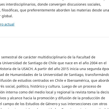
es interdisciplinarios, donde convergen discusiones sociales,
cas, filosóficas, que preferentemente aborden las materias desde un
 global.
o actual
 semestral de carácter multidisciplinario de la Facultad de
 Universidad de Santiago de Chile que nace en el año 2004 en el
storia de la USACH. A partir del año 2015 inicia una segunda épo
ultad de Humanidades de la Universidad de Santiago, transformánd
ifusión de estudios centrados en Chile e Iberoamérica, que abord
s social, político, histórico y cultura. Luego de un proceso de
ión interna como del medio local y regional la revista toma la deci
tivos y alcance hacia la promoción y difusión de la producción de
l campo de los Estudios de Género y sus intersecciones con otros