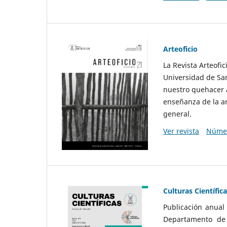
Arteoficio
La Revista Arteofi
Universidad de San
nuestro quehacer a
enseñanza de la ar
general.
Ver revista
Númer
Culturas Científic
Publicación anual
Departamento de F