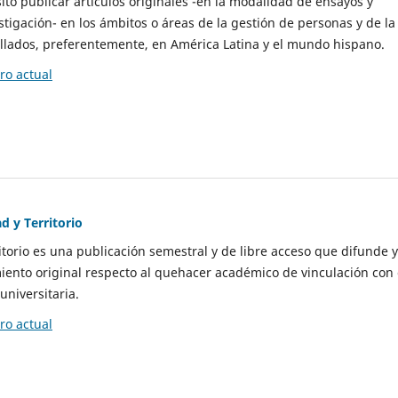
to publicar artículos originales -en la modalidad de ensayos y
stigación- en los ámbitos o áreas de la gestión de personas y de la
llados, preferentemente, en América Latina y el mundo hispano.
o actual
d y Territorio
itorio es una publicación semestral y de libre acceso que difunde y
ento original respecto al quehacer académico de vinculación con 
universitaria.
o actual