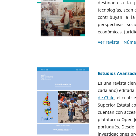
destinada a la p
tecnologías, sean
contribuyan a la
perspectivas socio
económicas, jurídic
Ver revista
Númer
Estudios Avanzad
Es una revista cie
cada año) editada 
de Chile
, el cual s
Superior Estatal co
cuentan con acceso
plataforma Open Jo
portugués. Desde 1
investigaciones pr