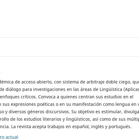
s
démica de acceso abierto, con sistema de arbitraje doble ciego, qu
de diálogo para investigaciones en las áreas de Lingüística (Aplica
 enfoques críticos. Convoca a quienes centran sus estudios en el
n sus expresiones poéticas o en su manifestación como lengua en 
so y diversos géneros discursivos. Su objetivo es estimular, divulga
rollo de los estudios literarios y lingüísticos, así como de sus múlti
cia. La revista acepta trabajos en español, inglés y portugués.
o actual