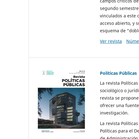
campos críticos de
segundo semestre 
vinculados a este 
acceso abierto, y 
esquema de “doble 
Ver revista
Númer
Políticas Públicas
La revista Política
sociológico o juríd
revista se propone 
ofrecer una fuente
investigación.
La revista Política
Políticas para el D
de Administración 