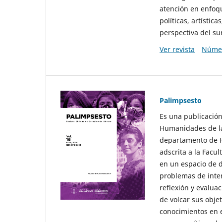
atención en enfoqu
políticas, artísti
perspectiva del sur
Ver revista
Númer
Palimpsesto
Es una publicación
Humanidades de la
departamento de Hi
adscrita a la Fac
en un espacio de d
problemas de interé
reflexión y evaluac
de volcar sus obje
conocimientos en e