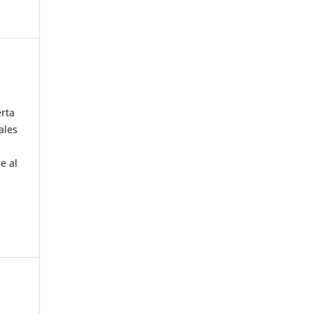
erta
ales
e al