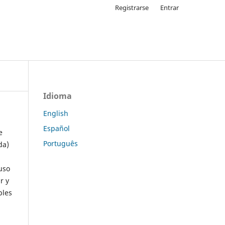
Registrarse
Entrar
Idioma
English
Español
e
Português
da)
uso
r y
ples