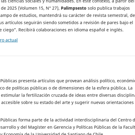
 las ciencias sociales y humanidades. En este contexto, a partir del
de 2025 (Volumen 15, N° 27),
Palimpsesto
solo publica trabajos
campo de estudios, mantendrá su carácter de revista semestral, de
sus artículos seguirán siendo sometidos a revisión de pares bajo el
ciego”. Recibirá colaboraciones en idioma español e inglés.
o actual
s Públicas presenta artículos que provean análisis político, económi
ico de políticas públicas o de dimensiones de la esfera pública. La
estimular la fertilización cruzada de ideas entre diversas disciplin
 accesible sobre su estado del arte y sugerir nuevas orientaciones
s Públicas forma parte de la actividad interdisciplinaria del Centro 
esarrollo y del Magíster en Gerencia y Políticas Públicas de la Facul
y Economía de la Universidad de Santiago de Chile.