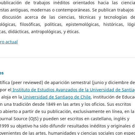
ublicación de trabajos inéditos orientados hacia las cienci
 estas antiguas, modernas o contemporáneas. Se publican trabajos
 discusión acerca de las ciencias, técnicas y tecnologías d
lógicas, filosóficas, políticas, epistemológicas, históricas, lógi
as, didácticas, antropológicas, y éticas.
o actual
os
ntífica (peer reviewed) de aparición semestral (junio y diciembre de
por el
Instituto de Estudios Avanzados de la Universidad de Santi
e aloja en la
Universidad de Santiago de Chile
, institución de Educa
n una tradición desde 1849 en las artes y los oficios. Sus escritos
 abierto a partir de su publicación, exclusivamente en línea, en la
urnal Source (OJS) y pueden ser escritos en castellano, inglés y
999 su objetivo ha sido difundir resultados inéditos y originales 
ovenientes de las artes, humanidades y ciencias sociales con espec