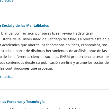
o actual
a Social y de las Mentalidades
 bianual con revisión por pares (peer review), adscrita al
storia de la Universidad de Santiago de Chile. La revista esta abi
n académica que aborde los fenómenos políticos, económicos, soci
historia, a partir de distintas herramientas de análisis tanto de las
e las diferentes ciencias sociales. RHSM proporciona acceso libr
sus contenidos desde su publicación on-line y asume los costos de
las contribuciones que propaga.
o actual
e las Personas y Tecnología