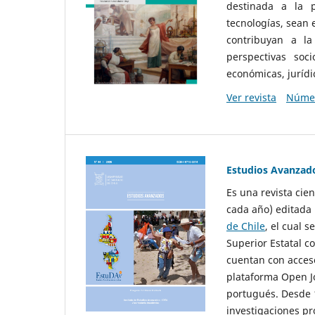
destinada a la p
tecnologías, sean
contribuyan a la
perspectivas socio
económicas, jurídic
Ver revista
Númer
Estudios Avanzad
Es una revista cie
cada año) editada 
de Chile
, el cual s
Superior Estatal co
cuentan con acceso
plataforma Open Jo
portugués. Desde 1
investigaciones pr