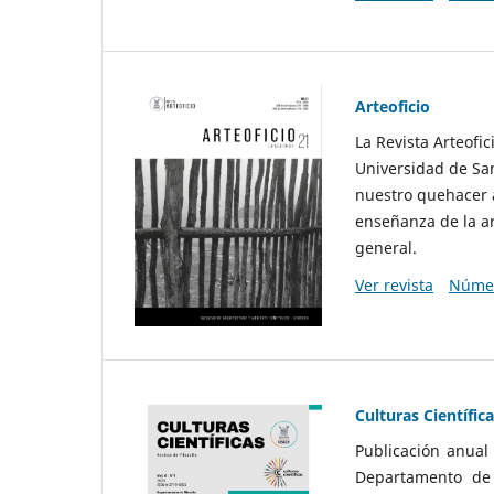
Arteoficio
La Revista Arteofi
Universidad de San
nuestro quehacer a
enseñanza de la ar
general.
Ver revista
Númer
Culturas Científic
Publicación anual
Departamento de F