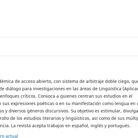
s
démica de acceso abierto, con sistema de arbitraje doble ciego, qu
de diálogo para investigaciones en las áreas de Lingüística (Aplica
 enfoques críticos. Convoca a quienes centran sus estudios en el
n sus expresiones poéticas o en su manifestación como lengua en 
so y diversos géneros discursivos. Su objetivo es estimular, divulga
rollo de los estudios literarios y lingüísticos, así como de sus múlti
cia. La revista acepta trabajos en español, inglés y portugués.
o actual