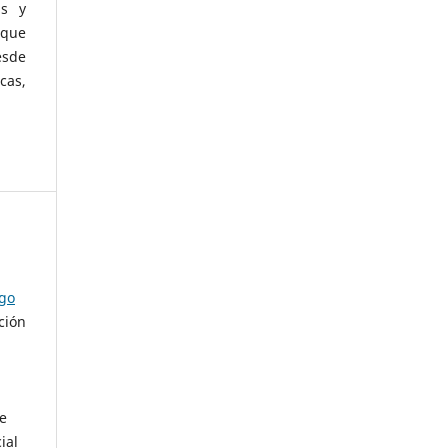
as y
 que
esde
cas,
ago
ción
de
ial