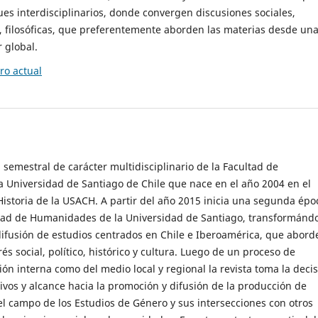
es interdisciplinarios, donde convergen discusiones sociales,
cas, filosóficas, que preferentemente aborden las materias desde un
 global.
o actual
 semestral de carácter multidisciplinario de la Facultad de
 Universidad de Santiago de Chile que nace en el año 2004 en el
storia de la USACH. A partir del año 2015 inicia una segunda épo
ultad de Humanidades de la Universidad de Santiago, transformánd
ifusión de estudios centrados en Chile e Iberoamérica, que abord
s social, político, histórico y cultura. Luego de un proceso de
ión interna como del medio local y regional la revista toma la deci
tivos y alcance hacia la promoción y difusión de la producción de
l campo de los Estudios de Género y sus intersecciones con otros