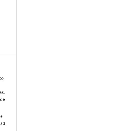
co,
as,
 de
de
tad