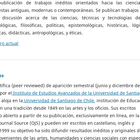
ublicación de trabajos inéditos orientados hacia las cienci
 estas antiguas, modernas o contemporáneas. Se publican trabajos
 discusión acerca de las ciencias, técnicas y tecnologías d
lógicas, filosóficas, políticas, epistemológicas, históricas, lógi
as, didácticas, antropológicas, y éticas.
o actual
os
ntífica (peer reviewed) de aparición semestral (junio y diciembre de
por el
Instituto de Estudios Avanzados de la Universidad de Santi
e aloja en la
Universidad de Santiago de Chile
, institución de Educa
n una tradición desde 1849 en las artes y los oficios. Sus escritos
 abierto a partir de su publicación, exclusivamente en línea, en la
urnal Source (OJS) y pueden ser escritos en castellano, inglés y
999 su objetivo ha sido difundir resultados inéditos y originales 
ovenientes de las artes, humanidades y ciencias sociales con espec