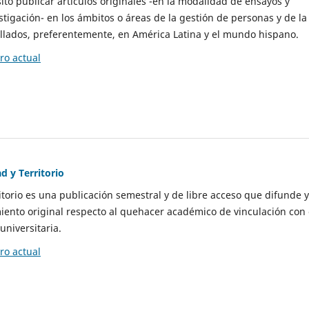
to publicar artículos originales -en la modalidad de ensayos y
stigación- en los ámbitos o áreas de la gestión de personas y de la
llados, preferentemente, en América Latina y el mundo hispano.
o actual
d y Territorio
itorio es una publicación semestral y de libre acceso que difunde y
ento original respecto al quehacer académico de vinculación con 
universitaria.
o actual