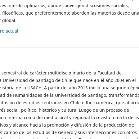
es interdisciplinarios, donde convergen discusiones sociales,
cas, filosóficas, que preferentemente aborden las materias desde un
 global.
o actual
 semestral de carácter multidisciplinario de la Facultad de
 Universidad de Santiago de Chile que nace en el año 2004 en el
storia de la USACH. A partir del año 2015 inicia una segunda épo
ultad de Humanidades de la Universidad de Santiago, transformánd
ifusión de estudios centrados en Chile e Iberoamérica, que abord
s social, político, histórico y cultura. Luego de un proceso de
ión interna como del medio local y regional la revista toma la deci
tivos y alcance hacia la promoción y difusión de la producción de
l campo de los Estudios de Género y sus intersecciones con otros