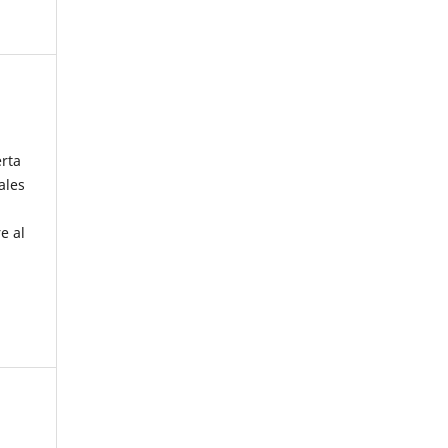
erta
ales
e al