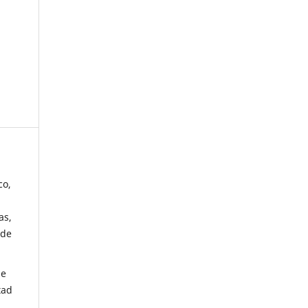
co,
as,
 de
de
tad