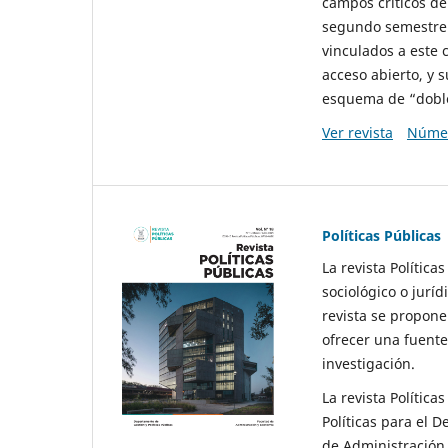
campos críticos de
segundo semestre 
vinculados a este 
acceso abierto, y 
esquema de “doble 
Ver revista
Númer
Políticas Públicas
La revista Política
sociológico o juríd
revista se propone 
ofrecer una fuente
investigación.
La revista Política
Políticas para el D
de Administración 