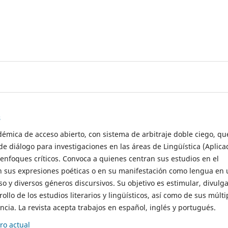
s
démica de acceso abierto, con sistema de arbitraje doble ciego, qu
de diálogo para investigaciones en las áreas de Lingüística (Aplica
 enfoques críticos. Convoca a quienes centran sus estudios en el
n sus expresiones poéticas o en su manifestación como lengua en 
so y diversos géneros discursivos. Su objetivo es estimular, divulga
rollo de los estudios literarios y lingüísticos, así como de sus múlti
cia. La revista acepta trabajos en español, inglés y portugués.
o actual