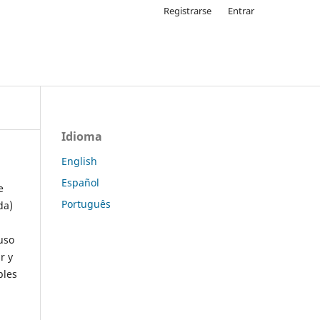
Registrarse
Entrar
Idioma
English
Español
e
Português
da)
uso
r y
ples