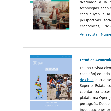
destinada a la p
tecnologías, sean
contribuyan a la
perspectivas socio
económicas, jurídic
Ver revista
Númer
Estudios Avanzad
Es una revista cie
cada año) editada 
de Chile
, el cual s
Superior Estatal co
cuentan con acceso
plataforma Open Jo
portugués. Desde 1
investigaciones pr