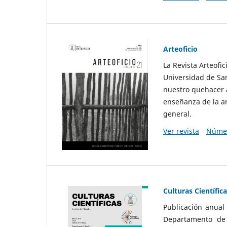
Arteoficio
La Revista Arteofi
Universidad de San
nuestro quehacer a
enseñanza de la ar
general.
Ver revista
Númer
Culturas Científic
Publicación anual
Departamento de F