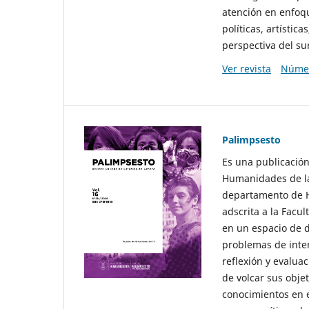
atención en enfoqu
políticas, artísti
perspectiva del sur
Ver revista
Númer
Palimpsesto
Es una publicación
Humanidades de la
departamento de Hi
adscrita a la Fac
en un espacio de d
problemas de interé
reflexión y evaluac
de volcar sus obje
conocimientos en e