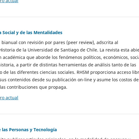
o actual
a Social y de las Mentalidades
 bianual con revisión por pares (peer review), adscrita al
storia de la Universidad de Santiago de Chile. La revista esta abi
n académica que aborde los fenómenos políticos, económicos, soci
historia, a partir de distintas herramientas de análisis tanto de las
e las diferentes ciencias sociales. RHSM proporciona acceso libr
sus contenidos desde su publicación on-line y asume los costos de
las contribuciones que propaga.
o actual
e las Personas y Tecnología