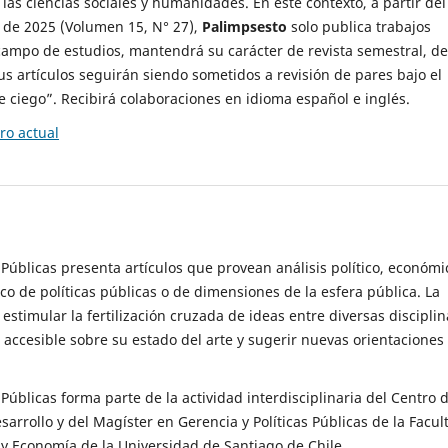
 las ciencias sociales y humanidades. En este contexto, a partir del
de 2025 (Volumen 15, N° 27),
Palimpsesto
solo publica trabajos
campo de estudios, mantendrá su carácter de revista semestral, de
sus artículos seguirán siendo sometidos a revisión de pares bajo el
ciego”. Recibirá colaboraciones en idioma español e inglés.
o actual
s Públicas presenta artículos que provean análisis político, económi
ico de políticas públicas o de dimensiones de la esfera pública. La
estimular la fertilización cruzada de ideas entre diversas disciplin
 accesible sobre su estado del arte y sugerir nuevas orientaciones
s Públicas forma parte de la actividad interdisciplinaria del Centro 
esarrollo y del Magíster en Gerencia y Políticas Públicas de la Facul
y Economía de la Universidad de Santiago de Chile.