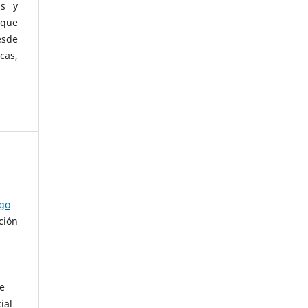
as y
 que
esde
cas,
ago
ción
de
ial