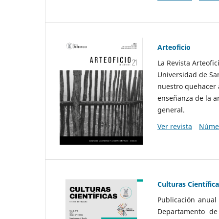
Arteoficio
La Revista Arteofi
Universidad de San
nuestro quehacer a
enseñanza de la ar
general.
Ver revista
Númer
Culturas Científic
Publicación anual
Departamento de F