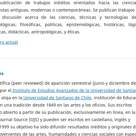
ublicación de trabajos inéditos orientados hacia las cienci
 estas antiguas, modernas o contemporáneas. Se publican trabajos
 discusión acerca de las ciencias, técnicas y tecnologías d
lógicas, filosóficas, políticas, epistemológicas, históricas, lógi
as, didácticas, antropológicas, y éticas.
o actual
os
ntífica (peer reviewed) de aparición semestral (junio y diciembre de
por el
Instituto de Estudios Avanzados de la Universidad de Santi
e aloja en la
Universidad de Santiago de Chile
, institución de Educa
n una tradición desde 1849 en las artes y los oficios. Sus escritos
 abierto a partir de su publicación, exclusivamente en línea, en la
urnal Source (OJS) y pueden ser escritos en castellano, inglés y
999 su objetivo ha sido difundir resultados inéditos y originales 
ovenientes de las artes, humanidades y ciencias sociales con espec