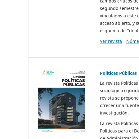
campos críticos de
segundo semestre 
vinculados a este 
acceso abierto, y 
esquema de “doble 
Ver revista
Númer
Políticas Públicas
La revista Política
sociológico o juríd
revista se propone 
ofrecer una fuente
investigación.
La revista Política
Políticas para el D
de Administración 