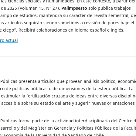
 las ciencias sociales y humanidades. En este contexto, a partir del
de 2025 (Volumen 15, N° 27),
Palimpsesto
solo publica trabajos
campo de estudios, mantendrá su carácter de revista semestral, de
sus artículos seguirán siendo sometidos a revisión de pares bajo el
ciego”. Recibirá colaboraciones en idioma español e inglés.
o actual
s Públicas presenta artículos que provean análisis político, económi
ico de políticas públicas o de dimensiones de la esfera pública. La
estimular la fertilización cruzada de ideas entre diversas disciplin
 accesible sobre su estado del arte y sugerir nuevas orientaciones
s Públicas forma parte de la actividad interdisciplinaria del Centro 
esarrollo y del Magíster en Gerencia y Políticas Públicas de la Facul
y Economía de la Universidad de Santiago de Chile.