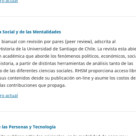
o actual
a Social y de las Mentalidades
 bianual con revisión por pares (peer review), adscrita al
storia de la Universidad de Santiago de Chile. La revista esta abi
n académica que aborde los fenómenos políticos, económicos, soci
historia, a partir de distintas herramientas de análisis tanto de las
e las diferentes ciencias sociales. RHSM proporciona acceso libr
sus contenidos desde su publicación on-line y asume los costos de
las contribuciones que propaga.
o actual
e las Personas y Tecnología