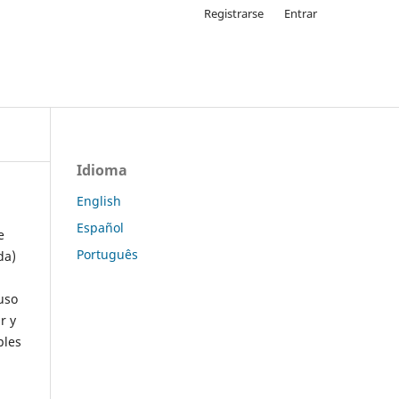
Registrarse
Entrar
Idioma
English
Español
e
Português
da)
uso
r y
ples