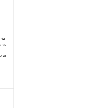
erta
ales
e al