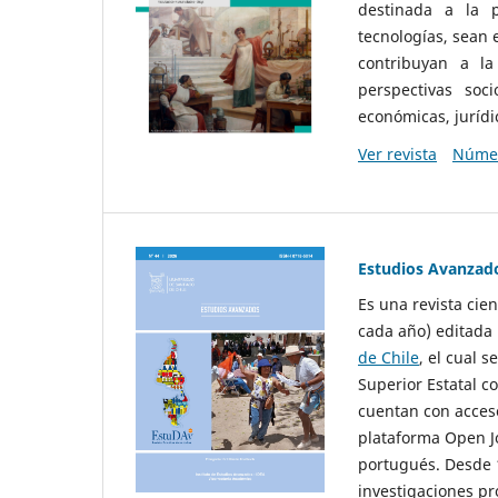
destinada a la p
tecnologías, sean
contribuyan a la
perspectivas socio
económicas, jurídic
Ver revista
Númer
Estudios Avanzad
Es una revista cie
cada año) editada 
de Chile
, el cual s
Superior Estatal co
cuentan con acceso
plataforma Open Jo
portugués. Desde 1
investigaciones pr