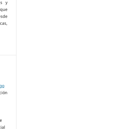
as y
 que
esde
cas,
ago
ción
de
ial