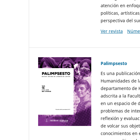
atención en enfoqu
políticas, artísti
perspectiva del sur
Ver revista
Númer
Palimpsesto
Es una publicación
Humanidades de la
departamento de Hi
adscrita a la Fac
en un espacio de d
problemas de interé
reflexión y evaluac
de volcar sus obje
conocimientos en e