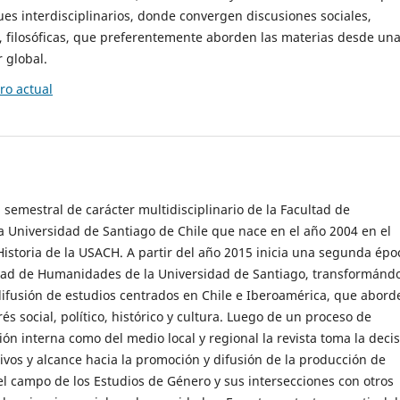
es interdisciplinarios, donde convergen discusiones sociales,
cas, filosóficas, que preferentemente aborden las materias desde un
 global.
o actual
 semestral de carácter multidisciplinario de la Facultad de
 Universidad de Santiago de Chile que nace en el año 2004 en el
storia de la USACH. A partir del año 2015 inicia una segunda épo
ultad de Humanidades de la Universidad de Santiago, transformánd
ifusión de estudios centrados en Chile e Iberoamérica, que abord
s social, político, histórico y cultura. Luego de un proceso de
ión interna como del medio local y regional la revista toma la deci
tivos y alcance hacia la promoción y difusión de la producción de
l campo de los Estudios de Género y sus intersecciones con otros