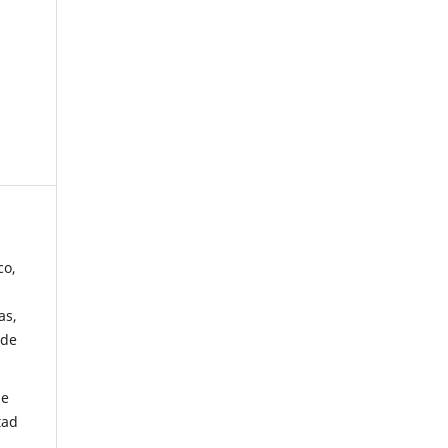
co,
as,
 de
de
tad