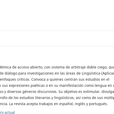
s
démica de acceso abierto, con sistema de arbitraje doble ciego, qu
de diálogo para investigaciones en las áreas de Lingüística (Aplica
 enfoques críticos. Convoca a quienes centran sus estudios en el
n sus expresiones poéticas o en su manifestación como lengua en 
so y diversos géneros discursivos. Su objetivo es estimular, divulga
rollo de los estudios literarios y lingüísticos, así como de sus múlti
cia. La revista acepta trabajos en español, inglés y portugués.
o actual