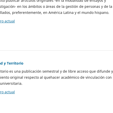
to publicar artículos originales -en la modalidad de ensayos y
stigación- en los ámbitos o áreas de la gestión de personas y de la
llados, preferentemente, en América Latina y el mundo hispano.
o actual
d y Territorio
itorio es una publicación semestral y de libre acceso que difunde y
ento original respecto al quehacer académico de vinculación con 
universitaria.
o actual