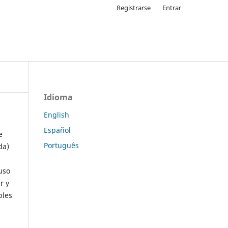
Registrarse
Entrar
Idioma
English
Español
e
Português
da)
uso
r y
ples