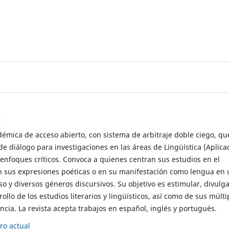
s
démica de acceso abierto, con sistema de arbitraje doble ciego, qu
de diálogo para investigaciones en las áreas de Lingüística (Aplica
 enfoques críticos. Convoca a quienes centran sus estudios en el
n sus expresiones poéticas o en su manifestación como lengua en 
so y diversos géneros discursivos. Su objetivo es estimular, divulga
rollo de los estudios literarios y lingüísticos, así como de sus múlti
cia. La revista acepta trabajos en español, inglés y portugués.
o actual