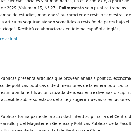
 las ciencias sociales y humanidades. En este contexto, a partir del
de 2025 (Volumen 15, N° 27),
Palimpsesto
solo publica trabajos
campo de estudios, mantendrá su carácter de revista semestral, de
sus artículos seguirán siendo sometidos a revisión de pares bajo el
ciego”. Recibirá colaboraciones en idioma español e inglés.
o actual
s Públicas presenta artículos que provean análisis político, económi
ico de políticas públicas o de dimensiones de la esfera pública. La
estimular la fertilización cruzada de ideas entre diversas disciplin
 accesible sobre su estado del arte y sugerir nuevas orientaciones
s Públicas forma parte de la actividad interdisciplinaria del Centro 
esarrollo y del Magíster en Gerencia y Políticas Públicas de la Facul
y Economía de la Universidad de Santiago de Chile.