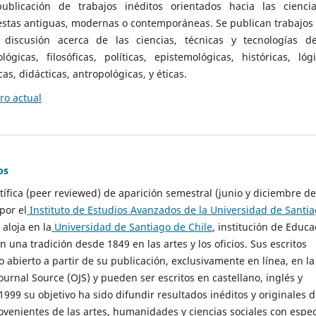
ublicación de trabajos inéditos orientados hacia las cienci
 estas antiguas, modernas o contemporáneas. Se publican trabajos
 discusión acerca de las ciencias, técnicas y tecnologías d
lógicas, filosóficas, políticas, epistemológicas, históricas, lógi
as, didácticas, antropológicas, y éticas.
o actual
os
ntífica (peer reviewed) de aparición semestral (junio y diciembre de
por el
Instituto de Estudios Avanzados de la Universidad de Santi
e aloja en la
Universidad de Santiago de Chile
, institución de Educa
n una tradición desde 1849 en las artes y los oficios. Sus escritos
 abierto a partir de su publicación, exclusivamente en línea, en la
urnal Source (OJS) y pueden ser escritos en castellano, inglés y
999 su objetivo ha sido difundir resultados inéditos y originales 
ovenientes de las artes, humanidades y ciencias sociales con espec