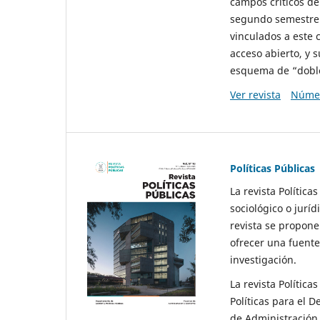
campos críticos de
segundo semestre 
vinculados a este 
acceso abierto, y 
esquema de “doble 
Ver revista
Númer
Políticas Públicas
La revista Política
sociológico o juríd
revista se propone 
ofrecer una fuente
investigación.
La revista Política
Políticas para el D
de Administración 