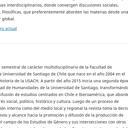
es interdisciplinarios, donde convergen discusiones sociales,
cas, filosóficas, que preferentemente aborden las materias desde un
 global.
o actual
 semestral de carácter multidisciplinario de la Facultad de
 Universidad de Santiago de Chile que nace en el año 2004 en el
storia de la USACH. A partir del año 2015 inicia una segunda épo
ultad de Humanidades de la Universidad de Santiago, transformánd
ifusión de estudios centrados en Chile e Iberoamérica, que abord
s social, político, histórico y cultura. Luego de un proceso de
ión interna como del medio local y regional la revista toma la deci
tivos y alcance hacia la promoción y difusión de la producción de
l campo de los Estudios de Género y sus intersecciones con otros