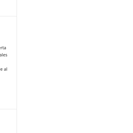
erta
ales
e al