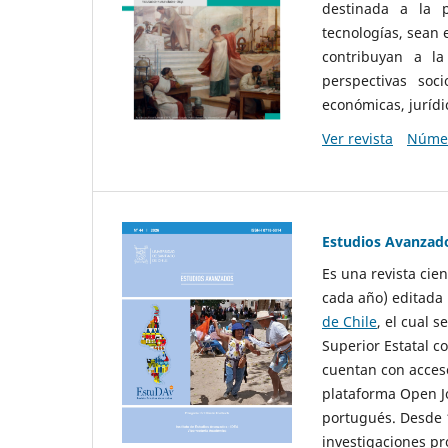
destinada a la p
tecnologías, sean
contribuyan a la
perspectivas socio
económicas, jurídic
Ver revista
Númer
Estudios Avanzad
Es una revista cie
cada año) editada 
de Chile
, el cual s
Superior Estatal co
cuentan con acceso
plataforma Open Jo
portugués. Desde 1
investigaciones pr