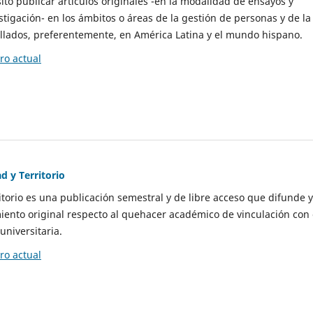
to publicar artículos originales -en la modalidad de ensayos y
stigación- en los ámbitos o áreas de la gestión de personas y de la
llados, preferentemente, en América Latina y el mundo hispano.
o actual
d y Territorio
itorio es una publicación semestral y de libre acceso que difunde y
ento original respecto al quehacer académico de vinculación con 
universitaria.
o actual