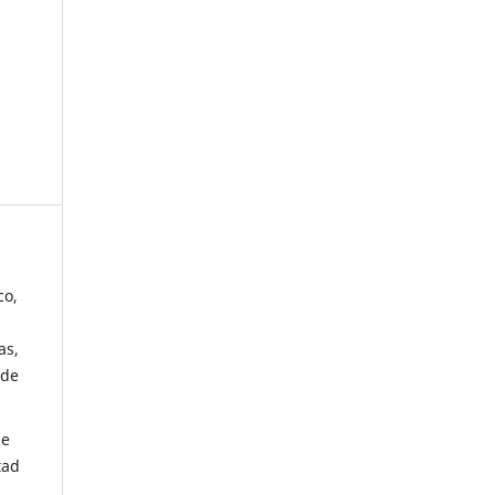
co,
as,
 de
de
tad