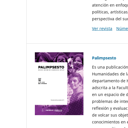
atención en enfoqu
políticas, artísti
perspectiva del sur
Ver revista
Númer
Palimpsesto
Es una publicación
Humanidades de la
departamento de Hi
adscrita a la Fac
en un espacio de d
problemas de interé
reflexión y evaluac
de volcar sus obje
conocimientos en e