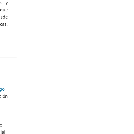
as y
 que
esde
cas,
ago
ción
de
ial