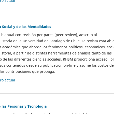
o actual
a Social y de las Mentalidades
 bianual con revisión por pares (peer review), adscrita al
storia de la Universidad de Santiago de Chile. La revista esta abi
n académica que aborde los fenómenos políticos, económicos, soci
historia, a partir de distintas herramientas de análisis tanto de las
e las diferentes ciencias sociales. RHSM proporciona acceso libr
sus contenidos desde su publicación on-line y asume los costos de
las contribuciones que propaga.
o actual
e las Personas y Tecnología