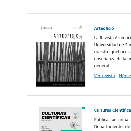
Arteoficio
La Revista Arteofi
Universidad de San
nuestro quehacer a
enseñanza de la ar
general.
Ver revista
Númer
Culturas Científic
Publicación anual
Departamento de F