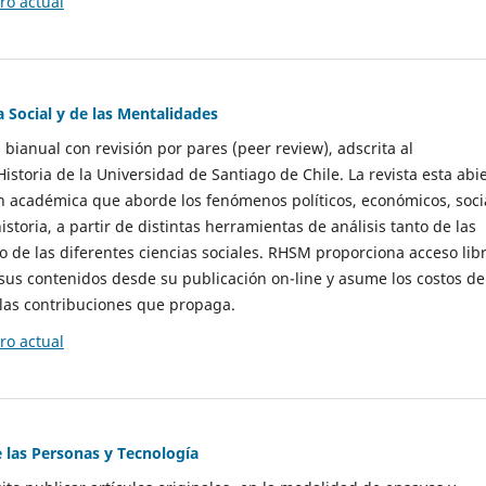
o actual
a Social y de las Mentalidades
 bianual con revisión por pares (peer review), adscrita al
storia de la Universidad de Santiago de Chile. La revista esta abi
n académica que aborde los fenómenos políticos, económicos, soci
historia, a partir de distintas herramientas de análisis tanto de las
e las diferentes ciencias sociales. RHSM proporciona acceso libr
sus contenidos desde su publicación on-line y asume los costos de
las contribuciones que propaga.
o actual
e las Personas y Tecnología