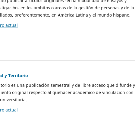
to publicar artículos originales -en la modalidad de ensayos y
stigación- en los ámbitos o áreas de la gestión de personas y de la
llados, preferentemente, en América Latina y el mundo hispano.
o actual
d y Territorio
itorio es una publicación semestral y de libre acceso que difunde y
ento original respecto al quehacer académico de vinculación con 
universitaria.
o actual