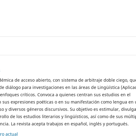
s
démica de acceso abierto, con sistema de arbitraje doble ciego, qu
de diálogo para investigaciones en las áreas de Lingüística (Aplica
 enfoques críticos. Convoca a quienes centran sus estudios en el
n sus expresiones poéticas o en su manifestación como lengua en 
so y diversos géneros discursivos. Su objetivo es estimular, divulga
rollo de los estudios literarios y lingüísticos, así como de sus múlti
cia. La revista acepta trabajos en español, inglés y portugués.
o actual