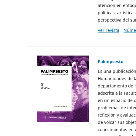
atención en enfoqu
políticas, artísti
perspectiva del sur
Ver revista
Númer
Palimpsesto
Es una publicación
Humanidades de la
departamento de Hi
adscrita a la Fac
en un espacio de d
problemas de interé
reflexión y evaluac
de volcar sus obje
conocimientos en e