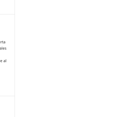
erta
ales
e al