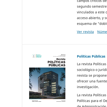
campos críticos de
segundo semestre 
vinculados a este 
acceso abierto, y 
esquema de “doble 
Ver revista
Númer
Políticas Públicas
La revista Política
sociológico o juríd
revista se propone 
ofrecer una fuente
investigación.
La revista Política
Políticas para el D
de Administración 