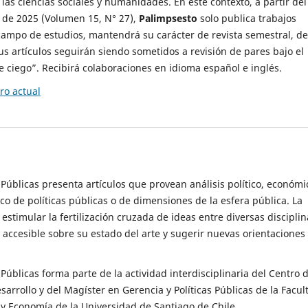
 las ciencias sociales y humanidades. En este contexto, a partir del
de 2025 (Volumen 15, N° 27),
Palimpsesto
solo publica trabajos
campo de estudios, mantendrá su carácter de revista semestral, de
sus artículos seguirán siendo sometidos a revisión de pares bajo el
ciego”. Recibirá colaboraciones en idioma español e inglés.
o actual
s Públicas presenta artículos que provean análisis político, económi
ico de políticas públicas o de dimensiones de la esfera pública. La
estimular la fertilización cruzada de ideas entre diversas disciplin
 accesible sobre su estado del arte y sugerir nuevas orientaciones
s Públicas forma parte de la actividad interdisciplinaria del Centro 
esarrollo y del Magíster en Gerencia y Políticas Públicas de la Facul
y Economía de la Universidad de Santiago de Chile.