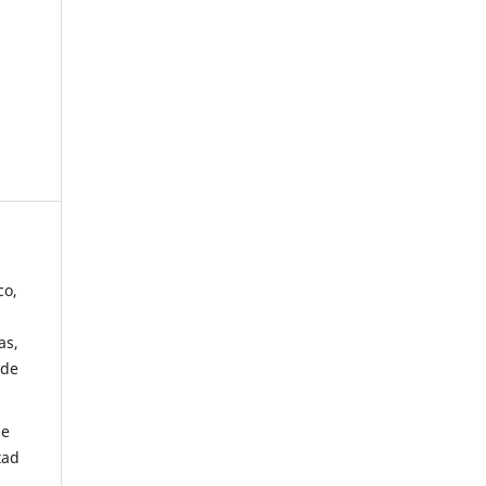
co,
as,
 de
de
tad