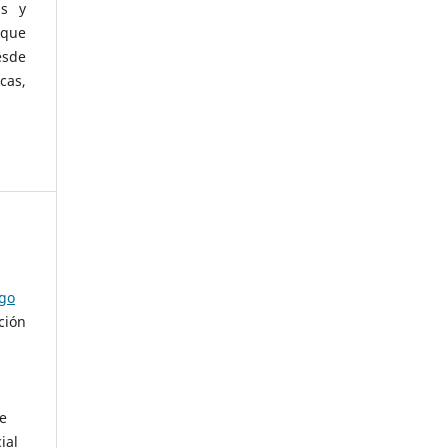
as y
 que
esde
cas,
ago
ción
de
ial