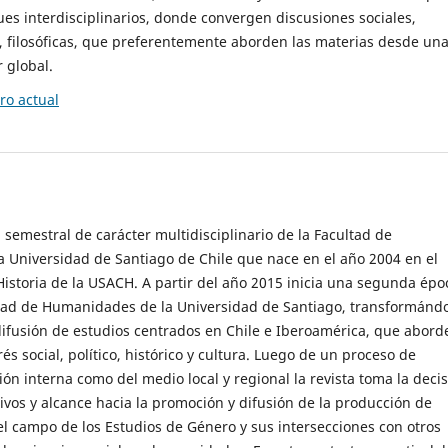
es interdisciplinarios, donde convergen discusiones sociales,
cas, filosóficas, que preferentemente aborden las materias desde un
 global.
o actual
 semestral de carácter multidisciplinario de la Facultad de
 Universidad de Santiago de Chile que nace en el año 2004 en el
storia de la USACH. A partir del año 2015 inicia una segunda épo
ultad de Humanidades de la Universidad de Santiago, transformánd
ifusión de estudios centrados en Chile e Iberoamérica, que abord
s social, político, histórico y cultura. Luego de un proceso de
ión interna como del medio local y regional la revista toma la deci
tivos y alcance hacia la promoción y difusión de la producción de
l campo de los Estudios de Género y sus intersecciones con otros