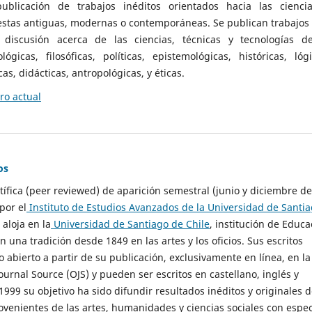
ublicación de trabajos inéditos orientados hacia las cienci
 estas antiguas, modernas o contemporáneas. Se publican trabajos
 discusión acerca de las ciencias, técnicas y tecnologías d
lógicas, filosóficas, políticas, epistemológicas, históricas, lógi
as, didácticas, antropológicas, y éticas.
o actual
os
ntífica (peer reviewed) de aparición semestral (junio y diciembre de
por el
Instituto de Estudios Avanzados de la Universidad de Santi
e aloja en la
Universidad de Santiago de Chile
, institución de Educa
n una tradición desde 1849 en las artes y los oficios. Sus escritos
 abierto a partir de su publicación, exclusivamente en línea, en la
urnal Source (OJS) y pueden ser escritos en castellano, inglés y
999 su objetivo ha sido difundir resultados inéditos y originales 
ovenientes de las artes, humanidades y ciencias sociales con espec