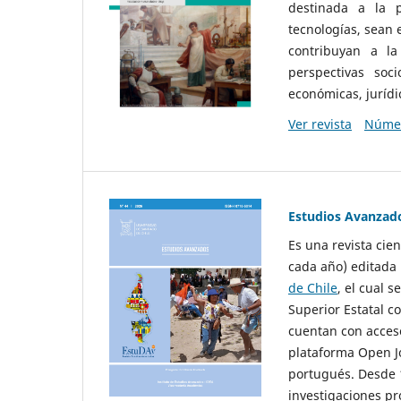
destinada a la p
tecnologías, sean
contribuyan a la
perspectivas socio
económicas, jurídic
Ver revista
Númer
Estudios Avanzad
Es una revista cie
cada año) editada 
de Chile
, el cual s
Superior Estatal co
cuentan con acceso
plataforma Open Jo
portugués. Desde 1
investigaciones pr