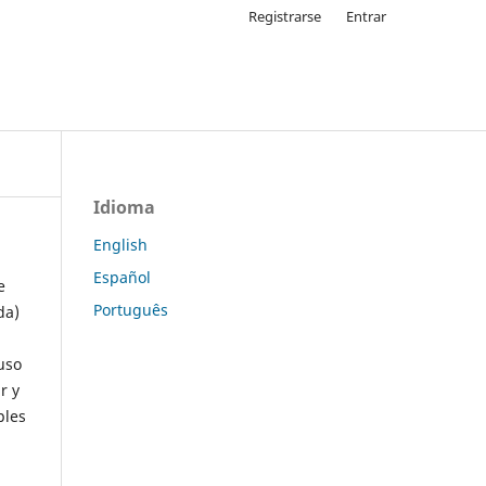
Registrarse
Entrar
Idioma
English
Español
e
Português
da)
uso
r y
ples