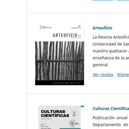
Arteoficio
La Revista Arteofi
Universidad de San
nuestro quehacer a
enseñanza de la ar
general.
Ver revista
Númer
Culturas Científic
Publicación anual
Departamento de F