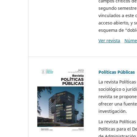
campos críticos de
segundo semestre 
vinculados a este 
acceso abierto, y 
esquema de “doble 
Ver revista
Númer
Políticas Públicas
La revista Política
sociológico o juríd
revista se propone 
ofrecer una fuente
investigación.
La revista Política
Políticas para el D
de Administración 