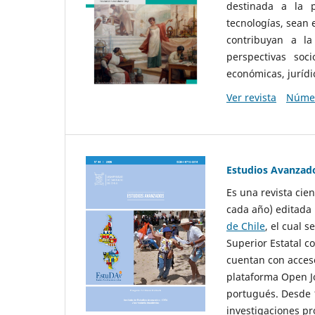
destinada a la p
tecnologías, sean
contribuyan a la
perspectivas socio
económicas, jurídic
Ver revista
Númer
Estudios Avanzad
Es una revista cie
cada año) editada 
de Chile
, el cual s
Superior Estatal co
cuentan con acceso
plataforma Open Jo
portugués. Desde 1
investigaciones pr