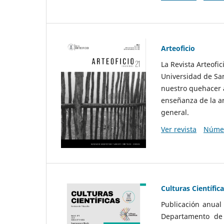
Arteoficio
La Revista Arteofi
Universidad de San
nuestro quehacer a
enseñanza de la ar
general.
Ver revista
Númer
Culturas Científic
Publicación anual
Departamento de F