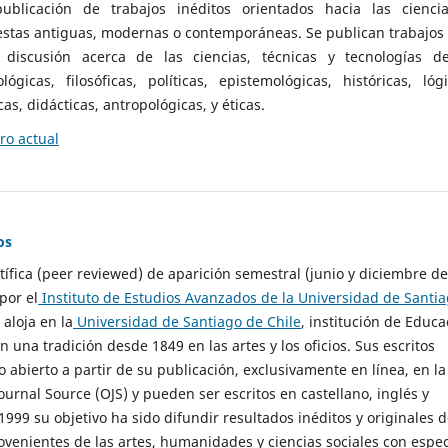
ublicación de trabajos inéditos orientados hacia las cienci
 estas antiguas, modernas o contemporáneas. Se publican trabajos
 discusión acerca de las ciencias, técnicas y tecnologías d
lógicas, filosóficas, políticas, epistemológicas, históricas, lógi
as, didácticas, antropológicas, y éticas.
o actual
os
ntífica (peer reviewed) de aparición semestral (junio y diciembre de
por el
Instituto de Estudios Avanzados de la Universidad de Santi
e aloja en la
Universidad de Santiago de Chile
, institución de Educa
n una tradición desde 1849 en las artes y los oficios. Sus escritos
 abierto a partir de su publicación, exclusivamente en línea, en la
urnal Source (OJS) y pueden ser escritos en castellano, inglés y
999 su objetivo ha sido difundir resultados inéditos y originales 
ovenientes de las artes, humanidades y ciencias sociales con espec