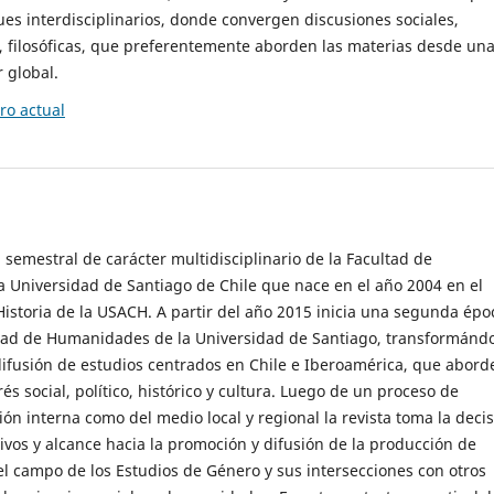
es interdisciplinarios, donde convergen discusiones sociales,
cas, filosóficas, que preferentemente aborden las materias desde un
 global.
o actual
 semestral de carácter multidisciplinario de la Facultad de
 Universidad de Santiago de Chile que nace en el año 2004 en el
storia de la USACH. A partir del año 2015 inicia una segunda épo
ultad de Humanidades de la Universidad de Santiago, transformánd
ifusión de estudios centrados en Chile e Iberoamérica, que abord
s social, político, histórico y cultura. Luego de un proceso de
ión interna como del medio local y regional la revista toma la deci
tivos y alcance hacia la promoción y difusión de la producción de
l campo de los Estudios de Género y sus intersecciones con otros