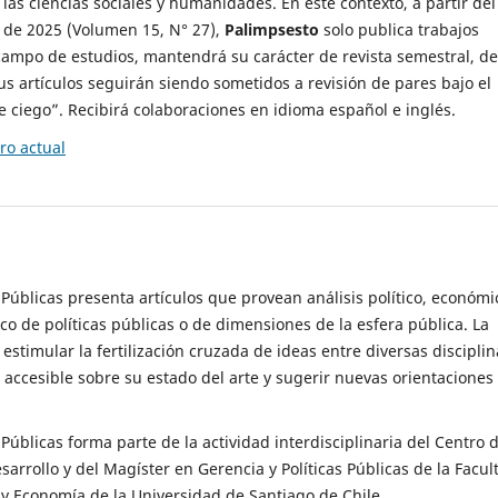
 las ciencias sociales y humanidades. En este contexto, a partir del
de 2025 (Volumen 15, N° 27),
Palimpsesto
solo publica trabajos
campo de estudios, mantendrá su carácter de revista semestral, de
sus artículos seguirán siendo sometidos a revisión de pares bajo el
ciego”. Recibirá colaboraciones en idioma español e inglés.
o actual
s Públicas presenta artículos que provean análisis político, económi
ico de políticas públicas o de dimensiones de la esfera pública. La
estimular la fertilización cruzada de ideas entre diversas disciplin
 accesible sobre su estado del arte y sugerir nuevas orientaciones
s Públicas forma parte de la actividad interdisciplinaria del Centro 
esarrollo y del Magíster en Gerencia y Políticas Públicas de la Facul
y Economía de la Universidad de Santiago de Chile.