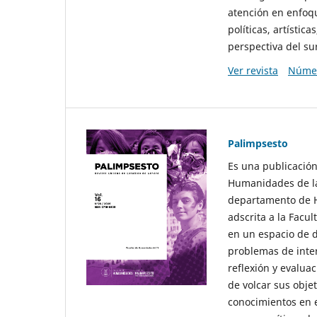
atención en enfoqu
políticas, artísti
perspectiva del sur
Ver revista
Númer
Palimpsesto
Es una publicación
Humanidades de la
departamento de Hi
adscrita a la Fac
en un espacio de d
problemas de interé
reflexión y evaluac
de volcar sus obje
conocimientos en e