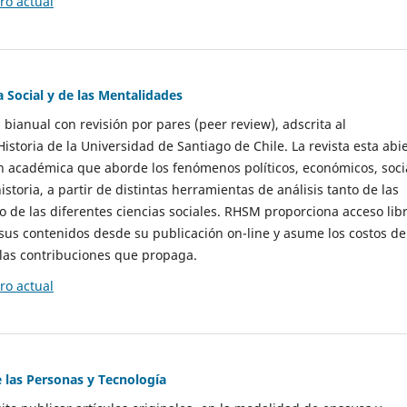
o actual
a Social y de las Mentalidades
 bianual con revisión por pares (peer review), adscrita al
storia de la Universidad de Santiago de Chile. La revista esta abi
n académica que aborde los fenómenos políticos, económicos, soci
historia, a partir de distintas herramientas de análisis tanto de las
e las diferentes ciencias sociales. RHSM proporciona acceso libr
sus contenidos desde su publicación on-line y asume los costos de
las contribuciones que propaga.
o actual
e las Personas y Tecnología