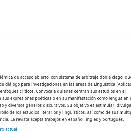
s
démica de acceso abierto, con sistema de arbitraje doble ciego, qu
de diálogo para investigaciones en las áreas de Lingüística (Aplica
 enfoques críticos. Convoca a quienes centran sus estudios en el
n sus expresiones poéticas o en su manifestación como lengua en 
so y diversos géneros discursivos. Su objetivo es estimular, divulga
rollo de los estudios literarios y lingüísticos, así como de sus múlti
cia. La revista acepta trabajos en español, inglés y portugués.
o actual