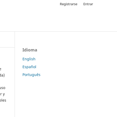
Registrarse
Entrar
Idioma
English
Español
e
Português
da)
uso
r y
ples