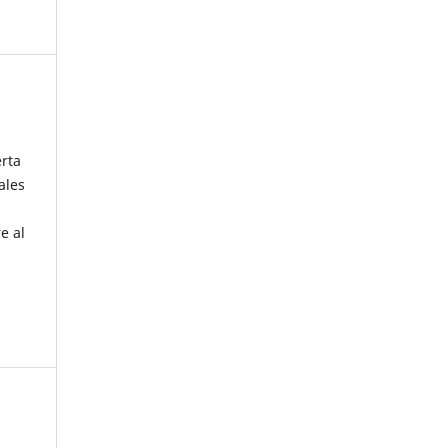
erta
ales
e al