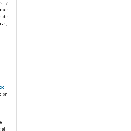
as y
 que
esde
cas,
ago
ción
de
ial