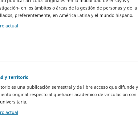
to publicar artículos originales -en la modalidad de ensayos y
stigación- en los ámbitos o áreas de la gestión de personas y de la
llados, preferentemente, en América Latina y el mundo hispano.
o actual
d y Territorio
itorio es una publicación semestral y de libre acceso que difunde y
ento original respecto al quehacer académico de vinculación con 
universitaria.
o actual