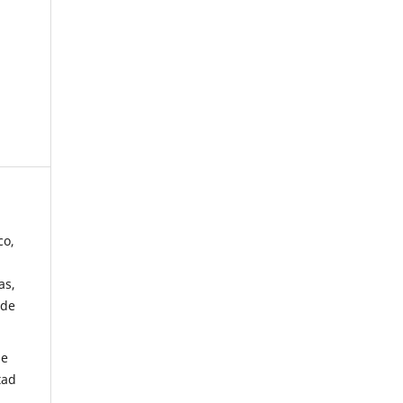
co,
as,
 de
de
tad