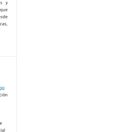
as y
 que
esde
cas,
ago
ción
de
ial