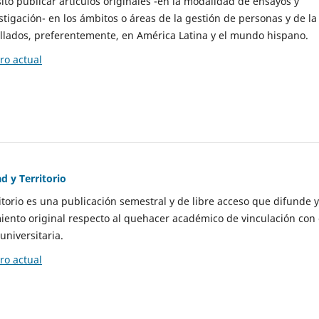
to publicar artículos originales -en la modalidad de ensayos y
stigación- en los ámbitos o áreas de la gestión de personas y de la
llados, preferentemente, en América Latina y el mundo hispano.
o actual
d y Territorio
itorio es una publicación semestral y de libre acceso que difunde y
ento original respecto al quehacer académico de vinculación con 
universitaria.
o actual