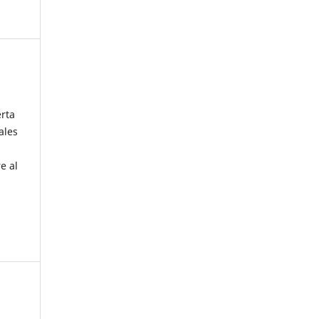
erta
ales
e al