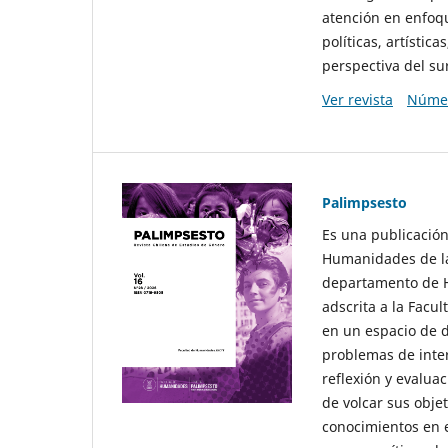
atención en enfoqu
políticas, artísti
perspectiva del sur
Ver revista
Númer
Palimpsesto
Es una publicación
Humanidades de la
departamento de Hi
adscrita a la Fac
en un espacio de d
problemas de interé
reflexión y evaluac
de volcar sus obje
conocimientos en e