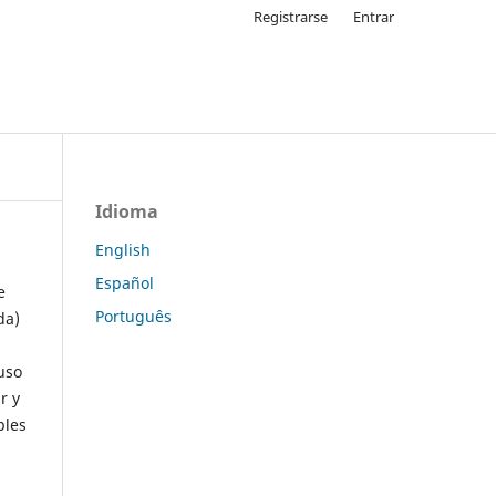
Registrarse
Entrar
Idioma
English
Español
e
Português
da)
uso
r y
ples