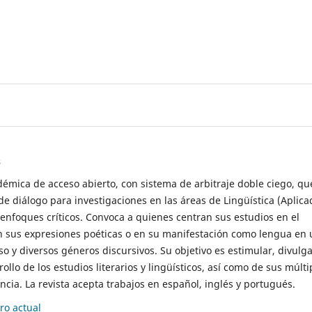
s
démica de acceso abierto, con sistema de arbitraje doble ciego, qu
de diálogo para investigaciones en las áreas de Lingüística (Aplica
 enfoques críticos. Convoca a quienes centran sus estudios en el
n sus expresiones poéticas o en su manifestación como lengua en 
so y diversos géneros discursivos. Su objetivo es estimular, divulga
rollo de los estudios literarios y lingüísticos, así como de sus múlti
cia. La revista acepta trabajos en español, inglés y portugués.
o actual