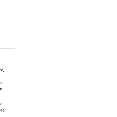
co,
as,
 de
de
tad