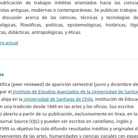
ublicación de trabajos inéditos orientados hacia las cienci
 estas antiguas, modernas o contemporáneas. Se publican trabajos
 discusión acerca de las ciencias, técnicas y tecnologías d
lógicas, filosóficas, políticas, epistemológicas, históricas, lógi
as, didácticas, antropológicas, y éticas.
o actual
os
ntífica (peer reviewed) de aparición semestral (junio y diciembre de
por el
Instituto de Estudios Avanzados de la Universidad de Santi
e aloja en la
Universidad de Santiago de Chile
, institución de Educa
n una tradición desde 1849 en las artes y los oficios. Sus escritos
 abierto a partir de su publicación, exclusivamente en línea, en la
urnal Source (OJS) y pueden ser escritos en castellano, inglés y
999 su objetivo ha sido difundir resultados inéditos y originales 
ovenientes de las artes, humanidades y ciencias sociales con espec