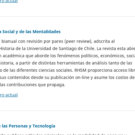
o actual
a Social y de las Mentalidades
 bianual con revisión por pares (peer review), adscrita al
storia de la Universidad de Santiago de Chile. La revista esta abi
n académica que aborde los fenómenos políticos, económicos, soci
historia, a partir de distintas herramientas de análisis tanto de las
e las diferentes ciencias sociales. RHSM proporciona acceso libr
sus contenidos desde su publicación on-line y asume los costos de
las contribuciones que propaga.
o actual
e las Personas y Tecnología