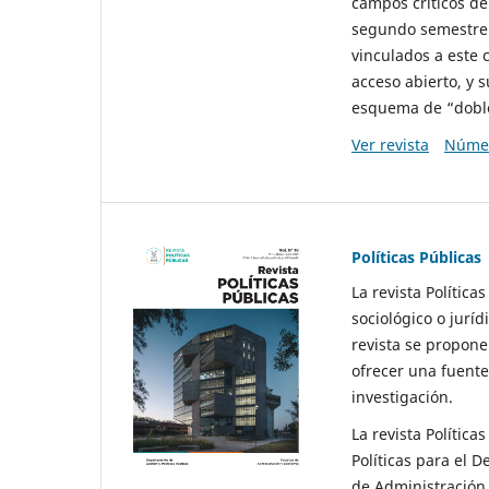
campos críticos de
segundo semestre 
vinculados a este 
acceso abierto, y 
esquema de “doble 
Ver revista
Númer
Políticas Públicas
La revista Política
sociológico o juríd
revista se propone 
ofrecer una fuente
investigación.
La revista Política
Políticas para el D
de Administración 