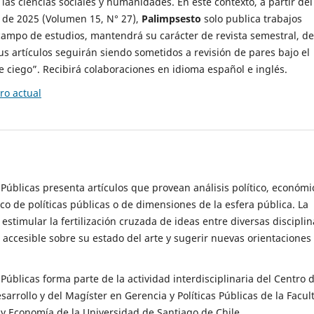
 las ciencias sociales y humanidades. En este contexto, a partir del
de 2025 (Volumen 15, N° 27),
Palimpsesto
solo publica trabajos
campo de estudios, mantendrá su carácter de revista semestral, de
sus artículos seguirán siendo sometidos a revisión de pares bajo el
ciego”. Recibirá colaboraciones en idioma español e inglés.
o actual
s Públicas presenta artículos que provean análisis político, económi
ico de políticas públicas o de dimensiones de la esfera pública. La
estimular la fertilización cruzada de ideas entre diversas disciplin
 accesible sobre su estado del arte y sugerir nuevas orientaciones
s Públicas forma parte de la actividad interdisciplinaria del Centro 
esarrollo y del Magíster en Gerencia y Políticas Públicas de la Facul
y Economía de la Universidad de Santiago de Chile.