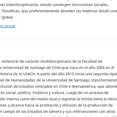
es interdisciplinarios, donde convergen discusiones sociales,
cas, filosóficas, que preferentemente aborden las materias desde un
 global.
o actual
 semestral de carácter multidisciplinario de la Facultad de
 Universidad de Santiago de Chile que nace en el año 2004 en el
storia de la USACH. A partir del año 2015 inicia una segunda épo
ultad de Humanidades de la Universidad de Santiago, transformánd
ifusión de estudios centrados en Chile e Iberoamérica, que abord
s social, político, histórico y cultura. Luego de un proceso de
ión interna como del medio local y regional la revista toma la deci
tivos y alcance hacia la promoción y difusión de la producción de
l campo de los Estudios de Género y sus intersecciones con otros