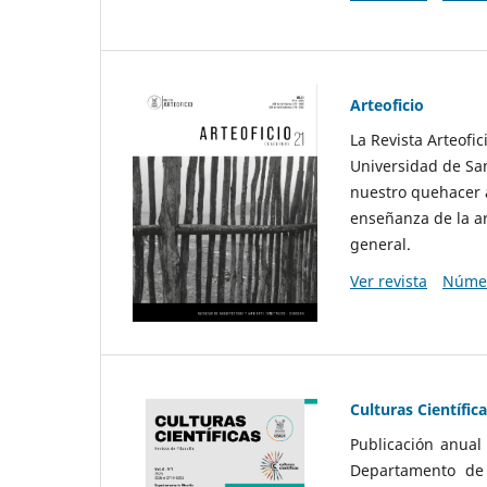
Arteoficio
La Revista Arteofi
Universidad de San
nuestro quehacer a
enseñanza de la ar
general.
Ver revista
Númer
Culturas Científic
Publicación anual
Departamento de F