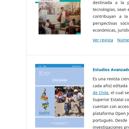
destinada a la p
tecnologías, sean
contribuyan a la
perspectivas socio
económicas, jurídic
Ver revista
Númer
Estudios Avanzad
Es una revista cie
cada año) editada 
de Chile
, el cual s
Superior Estatal co
cuentan con acceso
plataforma Open Jo
portugués. Desde 1
investigaciones pr