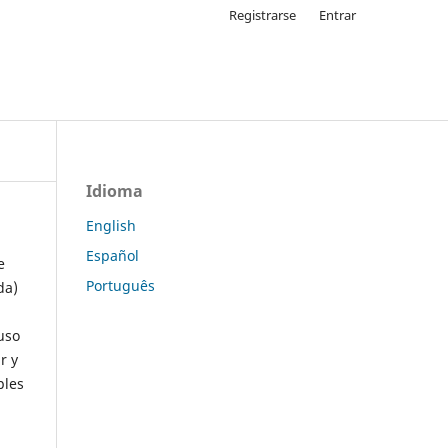
Registrarse
Entrar
Idioma
English
Español
e
Português
da)
uso
r y
ples