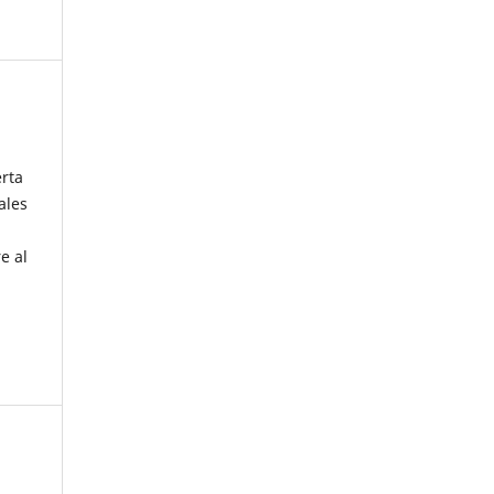
erta
ales
e al