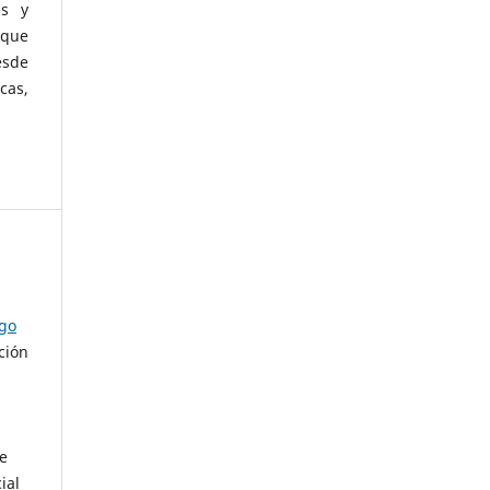
as y
 que
esde
cas,
ago
ción
de
ial