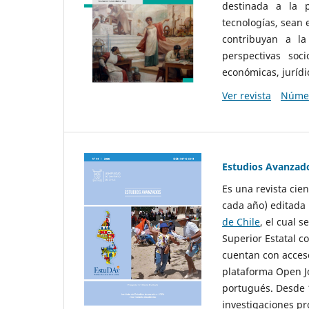
destinada a la p
tecnologías, sean
contribuyan a la
perspectivas socio
económicas, jurídic
Ver revista
Númer
Estudios Avanzad
Es una revista cie
cada año) editada 
de Chile
, el cual s
Superior Estatal co
cuentan con acceso
plataforma Open Jo
portugués. Desde 1
investigaciones pr