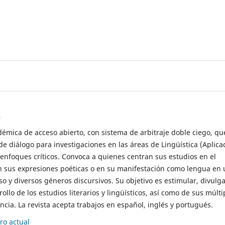
s
démica de acceso abierto, con sistema de arbitraje doble ciego, qu
de diálogo para investigaciones en las áreas de Lingüística (Aplica
 enfoques críticos. Convoca a quienes centran sus estudios en el
n sus expresiones poéticas o en su manifestación como lengua en 
so y diversos géneros discursivos. Su objetivo es estimular, divulga
rollo de los estudios literarios y lingüísticos, así como de sus múlti
cia. La revista acepta trabajos en español, inglés y portugués.
o actual