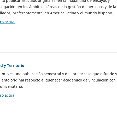
to publicar artículos originales -en la modalidad de ensayos y
stigación- en los ámbitos o áreas de la gestión de personas y de la
llados, preferentemente, en América Latina y el mundo hispano.
o actual
d y Territorio
itorio es una publicación semestral y de libre acceso que difunde y
ento original respecto al quehacer académico de vinculación con 
universitaria.
o actual