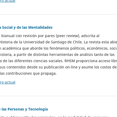
o actual
a Social y de las Mentalidades
 bianual con revisión por pares (peer review), adscrita al
storia de la Universidad de Santiago de Chile. La revista esta abi
n académica que aborde los fenómenos políticos, económicos, soci
historia, a partir de distintas herramientas de análisis tanto de las
e las diferentes ciencias sociales. RHSM proporciona acceso libr
sus contenidos desde su publicación on-line y asume los costos de
las contribuciones que propaga.
o actual
e las Personas y Tecnología