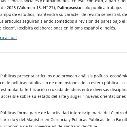
 las ciencias sociales y humanidades. En este contexto, a partir del
de 2025 (Volumen 15, N° 27),
Palimpsesto
solo publica trabajos
campo de estudios, mantendrá su carácter de revista semestral, de
sus artículos seguirán siendo sometidos a revisión de pares bajo el
ciego”. Recibirá colaboraciones en idioma español e inglés.
o actual
s Públicas presenta artículos que provean análisis político, económi
ico de políticas públicas o de dimensiones de la esfera pública. La
estimular la fertilización cruzada de ideas entre diversas disciplin
 accesible sobre su estado del arte y sugerir nuevas orientaciones
s Públicas forma parte de la actividad interdisciplinaria del Centro 
esarrollo y del Magíster en Gerencia y Políticas Públicas de la Facul
y Economía de la Universidad de Santiago de Chile.