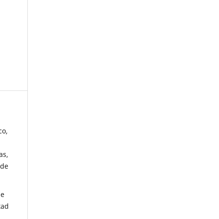
co,
as,
 de
de
tad