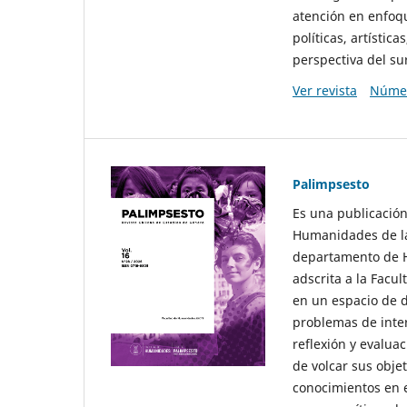
atención en enfoqu
políticas, artísti
perspectiva del sur
Ver revista
Númer
Palimpsesto
Es una publicación
Humanidades de la
departamento de Hi
adscrita a la Fac
en un espacio de d
problemas de interé
reflexión y evaluac
de volcar sus obje
conocimientos en e