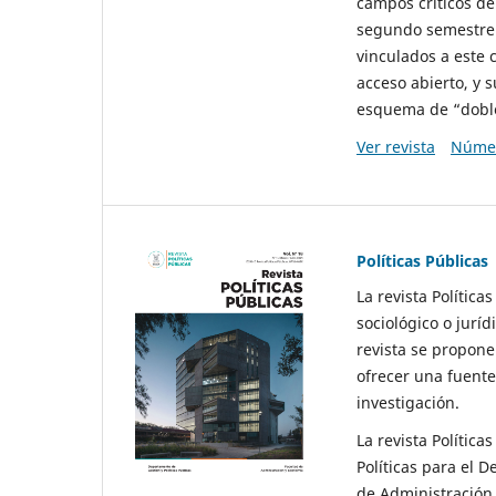
campos críticos de
segundo semestre 
vinculados a este 
acceso abierto, y 
esquema de “doble 
Ver revista
Númer
Políticas Públicas
La revista Política
sociológico o juríd
revista se propone 
ofrecer una fuente
investigación.
La revista Política
Políticas para el D
de Administración 