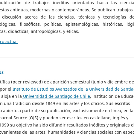
ublicación de trabajos inéditos orientados hacia las cienci
 estas antiguas, modernas o contemporáneas. Se publican trabajos
 discusión acerca de las ciencias, técnicas y tecnologías d
lógicas, filosóficas, políticas, epistemológicas, históricas, lógi
as, didácticas, antropológicas, y éticas.
o actual
os
ntífica (peer reviewed) de aparición semestral (junio y diciembre de
por el
Instituto de Estudios Avanzados de la Universidad de Santi
e aloja en la
Universidad de Santiago de Chile
, institución de Educa
n una tradición desde 1849 en las artes y los oficios. Sus escritos
 abierto a partir de su publicación, exclusivamente en línea, en la
urnal Source (OJS) y pueden ser escritos en castellano, inglés y
999 su objetivo ha sido difundir resultados inéditos y originales 
ovenientes de las artes, humanidades y ciencias sociales con espec