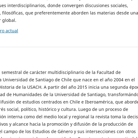
es interdisciplinarios, donde convergen discusiones sociales,
cas, filosóficas, que preferentemente aborden las materias desde un
 global.
o actual
 semestral de carácter multidisciplinario de la Facultad de
 Universidad de Santiago de Chile que nace en el año 2004 en el
storia de la USACH. A partir del año 2015 inicia una segunda épo
ultad de Humanidades de la Universidad de Santiago, transformánd
ifusión de estudios centrados en Chile e Iberoamérica, que abord
s social, político, histórico y cultura. Luego de un proceso de
ión interna como del medio local y regional la revista toma la deci
tivos y alcance hacia la promoción y difusión de la producción de
l campo de los Estudios de Género y sus intersecciones con otros