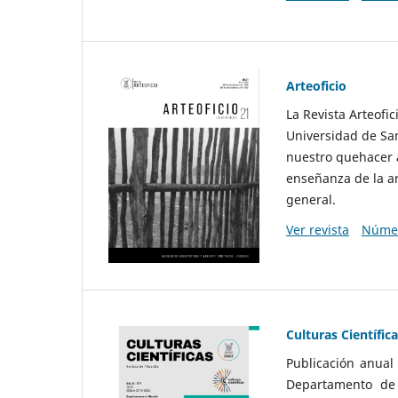
Arteoficio
La Revista Arteofi
Universidad de San
nuestro quehacer a
enseñanza de la ar
general.
Ver revista
Númer
Culturas Científic
Publicación anual
Departamento de F