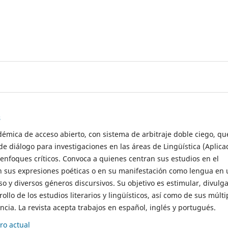
s
démica de acceso abierto, con sistema de arbitraje doble ciego, qu
de diálogo para investigaciones en las áreas de Lingüística (Aplica
 enfoques críticos. Convoca a quienes centran sus estudios en el
n sus expresiones poéticas o en su manifestación como lengua en 
so y diversos géneros discursivos. Su objetivo es estimular, divulga
rollo de los estudios literarios y lingüísticos, así como de sus múlti
cia. La revista acepta trabajos en español, inglés y portugués.
o actual