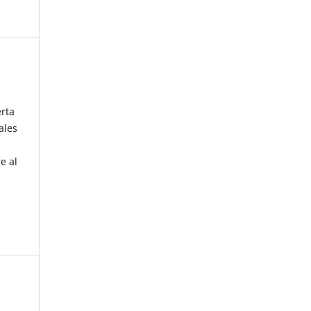
erta
ales
e al