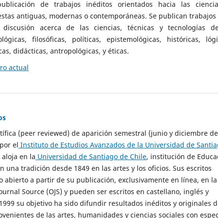
ublicación de trabajos inéditos orientados hacia las cienci
 estas antiguas, modernas o contemporáneas. Se publican trabajos
 discusión acerca de las ciencias, técnicas y tecnologías d
lógicas, filosóficas, políticas, epistemológicas, históricas, lógi
as, didácticas, antropológicas, y éticas.
o actual
os
ntífica (peer reviewed) de aparición semestral (junio y diciembre de
por el
Instituto de Estudios Avanzados de la Universidad de Santi
e aloja en la
Universidad de Santiago de Chile
, institución de Educa
n una tradición desde 1849 en las artes y los oficios. Sus escritos
 abierto a partir de su publicación, exclusivamente en línea, en la
urnal Source (OJS) y pueden ser escritos en castellano, inglés y
999 su objetivo ha sido difundir resultados inéditos y originales 
ovenientes de las artes, humanidades y ciencias sociales con espec