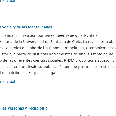
o actual
a Social y de las Mentalidades
 bianual con revisión por pares (peer review), adscrita al
storia de la Universidad de Santiago de Chile. La revista esta abi
n académica que aborde los fenómenos políticos, económicos, soci
historia, a partir de distintas herramientas de análisis tanto de las
e las diferentes ciencias sociales. RHSM proporciona acceso libr
sus contenidos desde su publicación on-line y asume los costos de
las contribuciones que propaga.
o actual
e las Personas y Tecnología