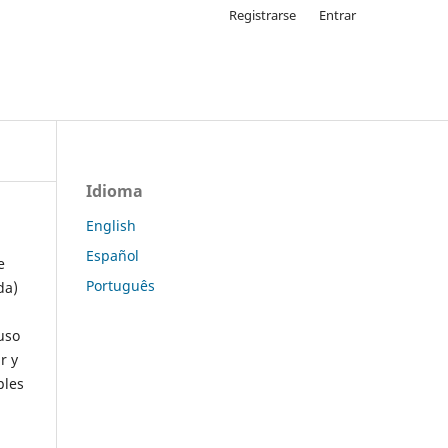
Registrarse
Entrar
Idioma
English
Español
e
Português
da)
uso
r y
ples