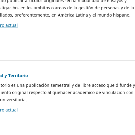
to publicar artículos originales -en la modalidad de ensayos y
stigación- en los ámbitos o áreas de la gestión de personas y de la
llados, preferentemente, en América Latina y el mundo hispano.
o actual
d y Territorio
itorio es una publicación semestral y de libre acceso que difunde y
ento original respecto al quehacer académico de vinculación con 
universitaria.
o actual