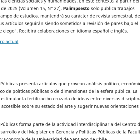
 las ciencias sociales y humanidades. En este contexto, a partir del
de 2025 (Volumen 15, N° 27),
Palimpsesto
solo publica trabajos
campo de estudios, mantendrá su carácter de revista semestral, de
sus artículos seguirán siendo sometidos a revisión de pares bajo el
ciego”. Recibirá colaboraciones en idioma español e inglés.
o actual
s Públicas presenta artículos que provean análisis político, económi
ico de políticas públicas o de dimensiones de la esfera pública. La
estimular la fertilización cruzada de ideas entre diversas disciplin
 accesible sobre su estado del arte y sugerir nuevas orientaciones
s Públicas forma parte de la actividad interdisciplinaria del Centro 
esarrollo y del Magíster en Gerencia y Políticas Públicas de la Facul
y Economía de la Universidad de Santiago de Chile.