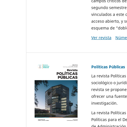
campos críticos de
segundo semestre 
vinculados a este 
acceso abierto, y 
esquema de “doble 
Ver revista
Númer
Políticas Públicas
La revista Política
sociológico o juríd
revista se propone 
ofrecer una fuente
investigación.
La revista Política
Políticas para el D
de Administración 