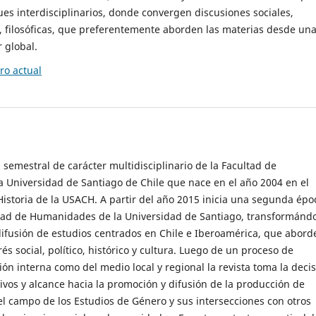
es interdisciplinarios, donde convergen discusiones sociales,
cas, filosóficas, que preferentemente aborden las materias desde un
 global.
o actual
 semestral de carácter multidisciplinario de la Facultad de
 Universidad de Santiago de Chile que nace en el año 2004 en el
storia de la USACH. A partir del año 2015 inicia una segunda épo
ultad de Humanidades de la Universidad de Santiago, transformánd
ifusión de estudios centrados en Chile e Iberoamérica, que abord
s social, político, histórico y cultura. Luego de un proceso de
ión interna como del medio local y regional la revista toma la deci
tivos y alcance hacia la promoción y difusión de la producción de
l campo de los Estudios de Género y sus intersecciones con otros