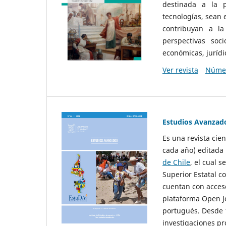
destinada a la p
tecnologías, sean
contribuyan a la
perspectivas socio
económicas, jurídic
Ver revista
Númer
Estudios Avanzad
Es una revista cie
cada año) editada 
de Chile
, el cual s
Superior Estatal co
cuentan con acceso
plataforma Open Jo
portugués. Desde 1
investigaciones pr