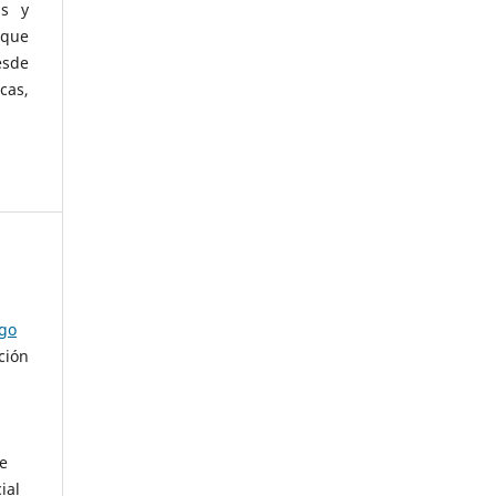
as y
 que
esde
cas,
ago
ción
de
ial