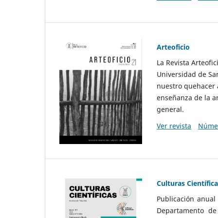
Arteoficio
La Revista Arteofi
Universidad de San
nuestro quehacer a
enseñanza de la ar
general.
Ver revista
Númer
Culturas Científic
Publicación anual
Departamento de F