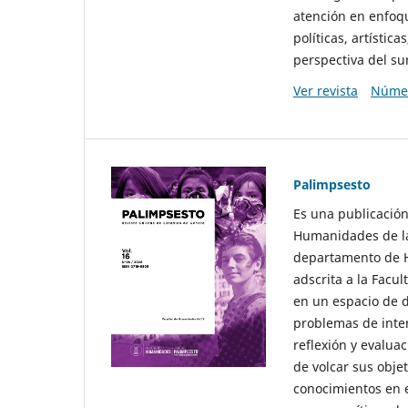
atención en enfoqu
políticas, artísti
perspectiva del sur
Ver revista
Númer
Palimpsesto
Es una publicación
Humanidades de la
departamento de Hi
adscrita a la Fac
en un espacio de d
problemas de interé
reflexión y evaluac
de volcar sus obje
conocimientos en e