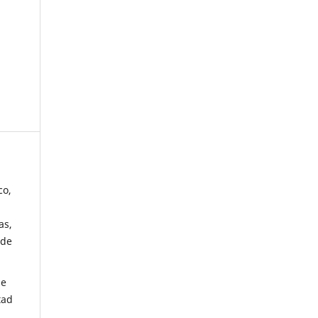
co,
as,
 de
de
tad