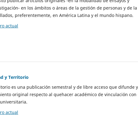
to publicar artículos originales -en la modalidad de ensayos y
stigación- en los ámbitos o áreas de la gestión de personas y de la
llados, preferentemente, en América Latina y el mundo hispano.
o actual
d y Territorio
itorio es una publicación semestral y de libre acceso que difunde y
ento original respecto al quehacer académico de vinculación con 
universitaria.
o actual