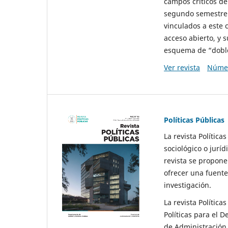
campos críticos de
segundo semestre 
vinculados a este 
acceso abierto, y 
esquema de “doble 
Ver revista
Númer
Políticas Públicas
La revista Política
sociológico o juríd
revista se propone 
ofrecer una fuente
investigación.
La revista Política
Políticas para el D
de Administración 