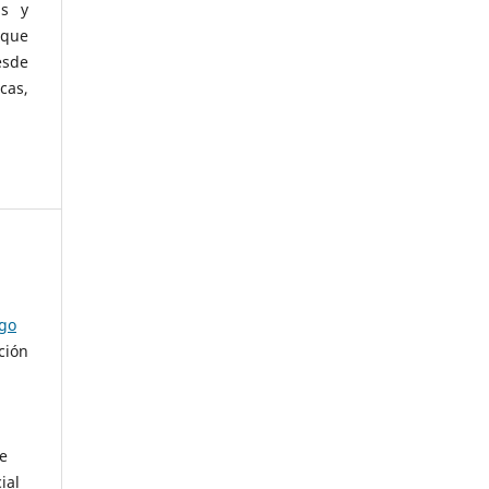
as y
 que
esde
cas,
ago
ción
de
ial