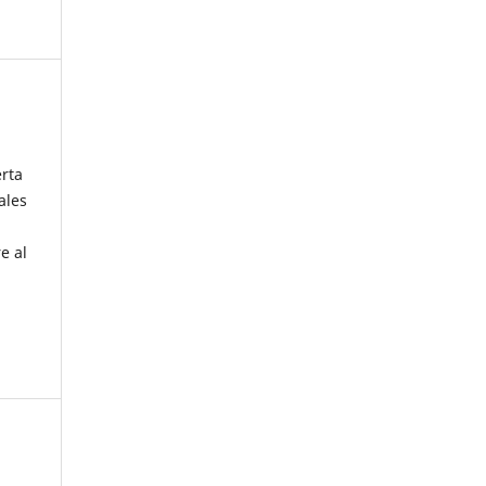
erta
ales
e al