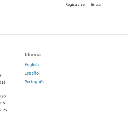
Registrarse
Entrar
Idioma
English
Español
e
Português
da)
uso
r y
ples