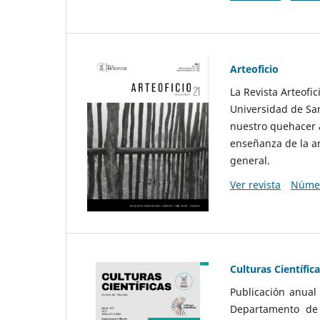
Arteoficio
La Revista Arteofi
Universidad de San
nuestro quehacer a
enseñanza de la ar
general.
Ver revista
Númer
Culturas Científic
Publicación anual
Departamento de F