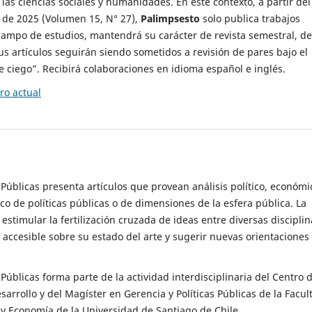
 las ciencias sociales y humanidades. En este contexto, a partir del
de 2025 (Volumen 15, N° 27),
Palimpsesto
solo publica trabajos
campo de estudios, mantendrá su carácter de revista semestral, de
sus artículos seguirán siendo sometidos a revisión de pares bajo el
ciego”. Recibirá colaboraciones en idioma español e inglés.
o actual
s Públicas presenta artículos que provean análisis político, económi
ico de políticas públicas o de dimensiones de la esfera pública. La
estimular la fertilización cruzada de ideas entre diversas disciplin
 accesible sobre su estado del arte y sugerir nuevas orientaciones
s Públicas forma parte de la actividad interdisciplinaria del Centro 
esarrollo y del Magíster en Gerencia y Políticas Públicas de la Facul
y Economía de la Universidad de Santiago de Chile.