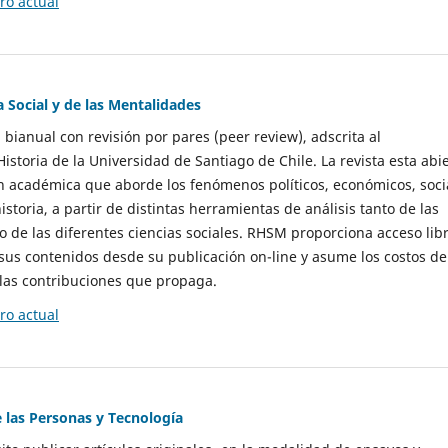
o actual
a Social y de las Mentalidades
 bianual con revisión por pares (peer review), adscrita al
storia de la Universidad de Santiago de Chile. La revista esta abi
n académica que aborde los fenómenos políticos, económicos, soci
historia, a partir de distintas herramientas de análisis tanto de las
e las diferentes ciencias sociales. RHSM proporciona acceso libr
sus contenidos desde su publicación on-line y asume los costos de
las contribuciones que propaga.
o actual
e las Personas y Tecnología