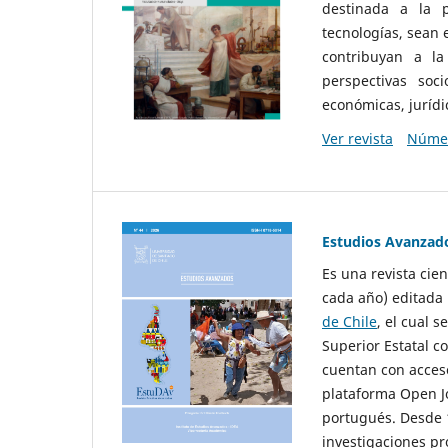
destinada a la p
tecnologías, sean
contribuyan a la
perspectivas socio
económicas, jurídic
Ver revista
Númer
Estudios Avanzad
Es una revista cie
cada año) editada 
de Chile
, el cual s
Superior Estatal co
cuentan con acceso
plataforma Open Jo
portugués. Desde 1
investigaciones pr