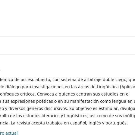
s
démica de acceso abierto, con sistema de arbitraje doble ciego, qu
de diálogo para investigaciones en las áreas de Lingüística (Aplica
 enfoques críticos. Convoca a quienes centran sus estudios en el
n sus expresiones poéticas o en su manifestación como lengua en 
so y diversos géneros discursivos. Su objetivo es estimular, divulga
rollo de los estudios literarios y lingüísticos, así como de sus múlti
cia. La revista acepta trabajos en español, inglés y portugués.
o actual