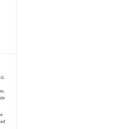
co,
as,
 de
de
tad