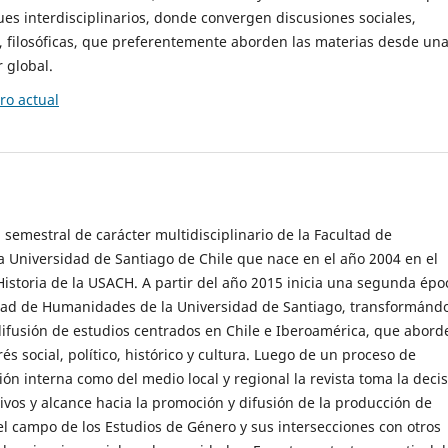
es interdisciplinarios, donde convergen discusiones sociales,
cas, filosóficas, que preferentemente aborden las materias desde un
 global.
o actual
 semestral de carácter multidisciplinario de la Facultad de
 Universidad de Santiago de Chile que nace en el año 2004 en el
storia de la USACH. A partir del año 2015 inicia una segunda épo
ultad de Humanidades de la Universidad de Santiago, transformánd
ifusión de estudios centrados en Chile e Iberoamérica, que abord
s social, político, histórico y cultura. Luego de un proceso de
ión interna como del medio local y regional la revista toma la deci
tivos y alcance hacia la promoción y difusión de la producción de
l campo de los Estudios de Género y sus intersecciones con otros