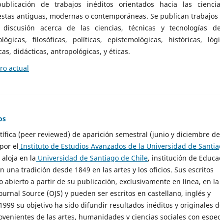
ublicación de trabajos inéditos orientados hacia las cienci
 estas antiguas, modernas o contemporáneas. Se publican trabajos
 discusión acerca de las ciencias, técnicas y tecnologías d
lógicas, filosóficas, políticas, epistemológicas, históricas, lógi
as, didácticas, antropológicas, y éticas.
o actual
os
ntífica (peer reviewed) de aparición semestral (junio y diciembre de
por el
Instituto de Estudios Avanzados de la Universidad de Santi
e aloja en la
Universidad de Santiago de Chile
, institución de Educa
n una tradición desde 1849 en las artes y los oficios. Sus escritos
 abierto a partir de su publicación, exclusivamente en línea, en la
urnal Source (OJS) y pueden ser escritos en castellano, inglés y
999 su objetivo ha sido difundir resultados inéditos y originales 
ovenientes de las artes, humanidades y ciencias sociales con espec