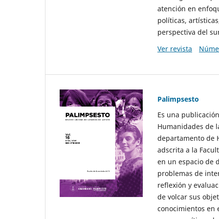
atención en enfoqu
políticas, artísti
perspectiva del sur
Ver revista
Númer
Palimpsesto
Es una publicación
Humanidades de la
departamento de Hi
adscrita a la Fac
en un espacio de d
problemas de interé
reflexión y evaluac
de volcar sus obje
conocimientos en e