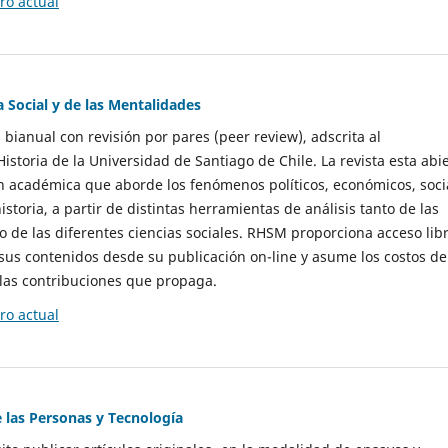
o actual
a Social y de las Mentalidades
 bianual con revisión por pares (peer review), adscrita al
storia de la Universidad de Santiago de Chile. La revista esta abi
n académica que aborde los fenómenos políticos, económicos, soci
historia, a partir de distintas herramientas de análisis tanto de las
e las diferentes ciencias sociales. RHSM proporciona acceso libr
sus contenidos desde su publicación on-line y asume los costos de
las contribuciones que propaga.
o actual
e las Personas y Tecnología