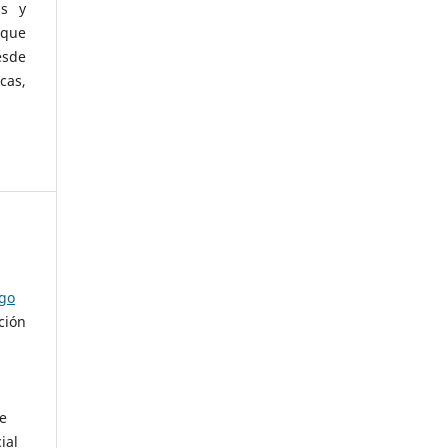
as y
 que
esde
cas,
ago
ción
de
ial