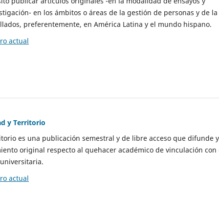
to publicar artículos originales -en la modalidad de ensayos y
stigación- en los ámbitos o áreas de la gestión de personas y de la
llados, preferentemente, en América Latina y el mundo hispano.
o actual
d y Territorio
itorio es una publicación semestral y de libre acceso que difunde y
ento original respecto al quehacer académico de vinculación con 
universitaria.
o actual