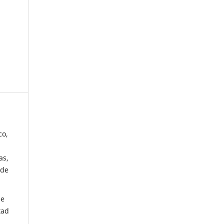
co,
as,
 de
de
tad