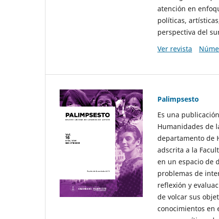
atención en enfoqu
políticas, artísti
perspectiva del sur
Ver revista
Númer
Palimpsesto
Es una publicación
Humanidades de la
departamento de Hi
adscrita a la Fac
en un espacio de d
problemas de interé
reflexión y evaluac
de volcar sus obje
conocimientos en e