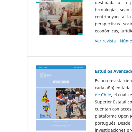
destinada a la p
tecnologías, sean
contribuyan a la
perspectivas socio
económicas, jurídic
Ver revista
Númer
Estudios Avanzad
Es una revista cie
cada año) editada 
de Chile
, el cual s
Superior Estatal co
cuentan con acceso
plataforma Open Jo
portugués. Desde 1
investigaciones pr