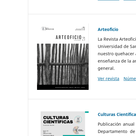
Arteoficio
La Revista Arteofi
Universidad de San
nuestro quehacer a
enseñanza de la ar
general.
Ver revista
Númer
Culturas Científic
Publicación anual
Departamento de F