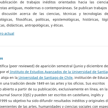
ublicación de trabajos inéditos orientados hacia las cienci
 estas antiguas, modernas o contemporáneas. Se publican trabajos
 discusión acerca de las ciencias, técnicas y tecnologías d
lógicas, filosóficas, políticas, epistemológicas, históricas, lógi
as, didácticas, antropológicas, y éticas.
o actual
os
ntífica (peer reviewed) de aparición semestral (junio y diciembre de
por el
Instituto de Estudios Avanzados de la Universidad de Santi
e aloja en la
Universidad de Santiago de Chile
, institución de Educa
n una tradición desde 1849 en las artes y los oficios. Sus escritos
 abierto a partir de su publicación, exclusivamente en línea, en la
urnal Source (OJS) y pueden ser escritos en castellano, inglés y
999 su objetivo ha sido difundir resultados inéditos y originales 
ovenientes de las artes, humanidades y ciencias sociales con espec