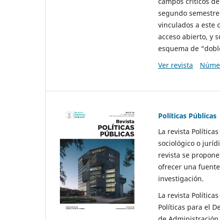
campos críticos de
segundo semestre 
vinculados a este 
acceso abierto, y 
esquema de “doble 
Ver revista
Númer
Políticas Públicas
La revista Política
sociológico o juríd
revista se propone 
ofrecer una fuente
investigación.
La revista Política
Políticas para el D
de Administración 