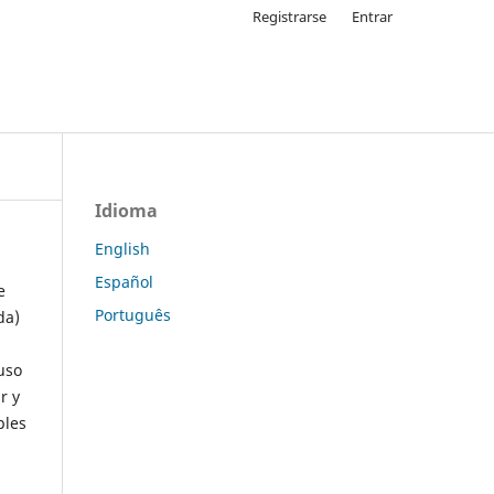
Registrarse
Entrar
Idioma
English
Español
e
Português
da)
uso
r y
ples