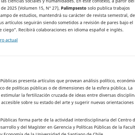
 las ciencias sociales y humanidades. En este contexto, a partir del
de 2025 (Volumen 15, N° 27),
Palimpsesto
solo publica trabajos
campo de estudios, mantendrá su carácter de revista semestral, de
sus artículos seguirán siendo sometidos a revisión de pares bajo el
ciego”. Recibirá colaboraciones en idioma español e inglés.
o actual
s Públicas presenta artículos que provean análisis político, económi
ico de políticas públicas o de dimensiones de la esfera pública. La
estimular la fertilización cruzada de ideas entre diversas disciplin
 accesible sobre su estado del arte y sugerir nuevas orientaciones
s Públicas forma parte de la actividad interdisciplinaria del Centro 
esarrollo y del Magíster en Gerencia y Políticas Públicas de la Facul
y Economía de la Universidad de Santiago de Chile.