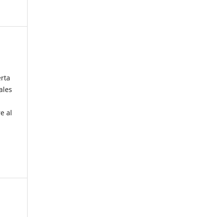
erta
ales
e al