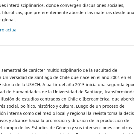
es interdisciplinarios, donde convergen discusiones sociales,
cas, filosóficas, que preferentemente aborden las materias desde un
 global.
o actual
 semestral de carácter multidisciplinario de la Facultad de
 Universidad de Santiago de Chile que nace en el año 2004 en el
storia de la USACH. A partir del año 2015 inicia una segunda épo
ultad de Humanidades de la Universidad de Santiago, transformánd
ifusión de estudios centrados en Chile e Iberoamérica, que abord
s social, político, histórico y cultura. Luego de un proceso de
ión interna como del medio local y regional la revista toma la deci
tivos y alcance hacia la promoción y difusión de la producción de
l campo de los Estudios de Género y sus intersecciones con otros