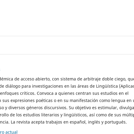
s
démica de acceso abierto, con sistema de arbitraje doble ciego, qu
de diálogo para investigaciones en las áreas de Lingüística (Aplica
 enfoques críticos. Convoca a quienes centran sus estudios en el
n sus expresiones poéticas o en su manifestación como lengua en 
so y diversos géneros discursivos. Su objetivo es estimular, divulga
rollo de los estudios literarios y lingüísticos, así como de sus múlti
cia. La revista acepta trabajos en español, inglés y portugués.
o actual