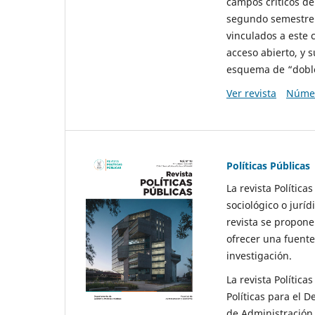
campos críticos de
segundo semestre 
vinculados a este 
acceso abierto, y 
esquema de “doble 
Ver revista
Númer
Políticas Públicas
La revista Política
sociológico o juríd
revista se propone 
ofrecer una fuente
investigación.
La revista Política
Políticas para el D
de Administración 