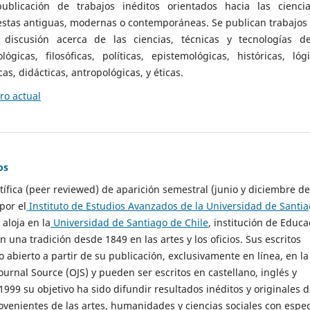
ublicación de trabajos inéditos orientados hacia las cienci
 estas antiguas, modernas o contemporáneas. Se publican trabajos
 discusión acerca de las ciencias, técnicas y tecnologías d
lógicas, filosóficas, políticas, epistemológicas, históricas, lógi
as, didácticas, antropológicas, y éticas.
o actual
os
ntífica (peer reviewed) de aparición semestral (junio y diciembre de
por el
Instituto de Estudios Avanzados de la Universidad de Santi
e aloja en la
Universidad de Santiago de Chile
, institución de Educa
n una tradición desde 1849 en las artes y los oficios. Sus escritos
 abierto a partir de su publicación, exclusivamente en línea, en la
urnal Source (OJS) y pueden ser escritos en castellano, inglés y
999 su objetivo ha sido difundir resultados inéditos y originales 
ovenientes de las artes, humanidades y ciencias sociales con espec