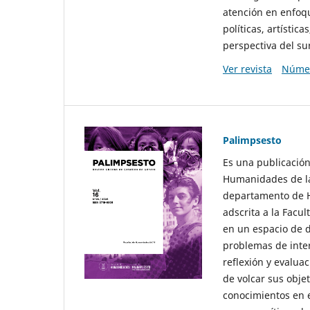
atención en enfoqu
políticas, artísti
perspectiva del sur
Ver revista
Númer
Palimpsesto
Es una publicación
Humanidades de la
departamento de Hi
adscrita a la Fac
en un espacio de d
problemas de interé
reflexión y evaluac
de volcar sus obje
conocimientos en e