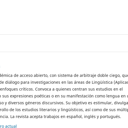
s
démica de acceso abierto, con sistema de arbitraje doble ciego, qu
de diálogo para investigaciones en las áreas de Lingüística (Aplica
 enfoques críticos. Convoca a quienes centran sus estudios en el
n sus expresiones poéticas o en su manifestación como lengua en 
so y diversos géneros discursivos. Su objetivo es estimular, divulga
rollo de los estudios literarios y lingüísticos, así como de sus múlti
cia. La revista acepta trabajos en español, inglés y portugués.
o actual