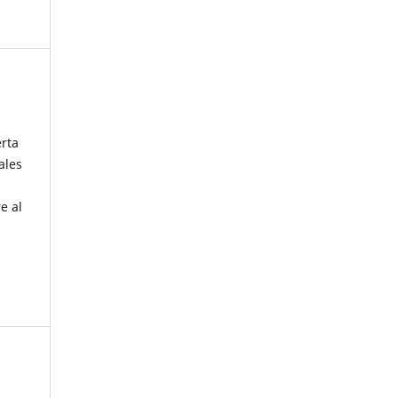
erta
ales
e al