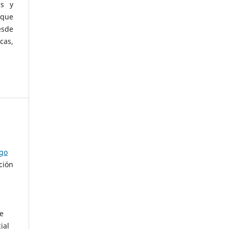
as y
 que
esde
cas,
ago
ción
de
ial