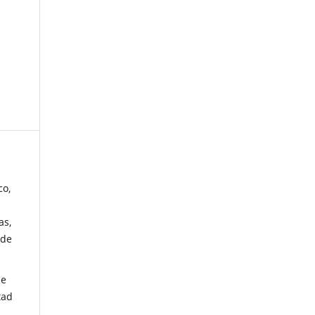
co,
as,
 de
de
tad