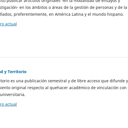
to publicar artículos originales -en la modalidad de ensayos y
stigación- en los ámbitos o áreas de la gestión de personas y de la
llados, preferentemente, en América Latina y el mundo hispano.
o actual
d y Territorio
itorio es una publicación semestral y de libre acceso que difunde y
ento original respecto al quehacer académico de vinculación con 
universitaria.
o actual