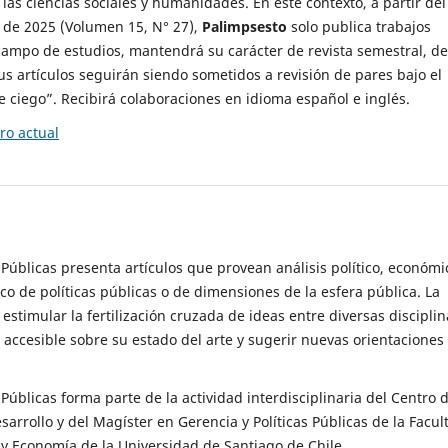
 las ciencias sociales y humanidades. En este contexto, a partir del
de 2025 (Volumen 15, N° 27),
Palimpsesto
solo publica trabajos
campo de estudios, mantendrá su carácter de revista semestral, de
sus artículos seguirán siendo sometidos a revisión de pares bajo el
ciego”. Recibirá colaboraciones en idioma español e inglés.
o actual
s Públicas presenta artículos que provean análisis político, económi
ico de políticas públicas o de dimensiones de la esfera pública. La
estimular la fertilización cruzada de ideas entre diversas disciplin
 accesible sobre su estado del arte y sugerir nuevas orientaciones
s Públicas forma parte de la actividad interdisciplinaria del Centro 
esarrollo y del Magíster en Gerencia y Políticas Públicas de la Facul
y Economía de la Universidad de Santiago de Chile.