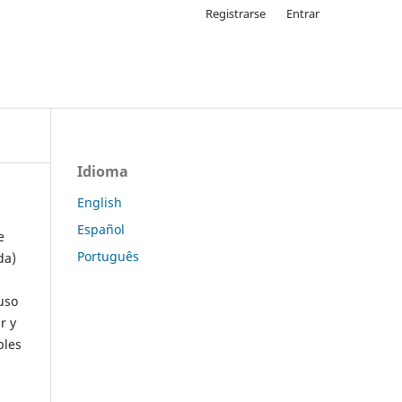
Registrarse
Entrar
Idioma
English
Español
e
Português
da)
uso
r y
ples