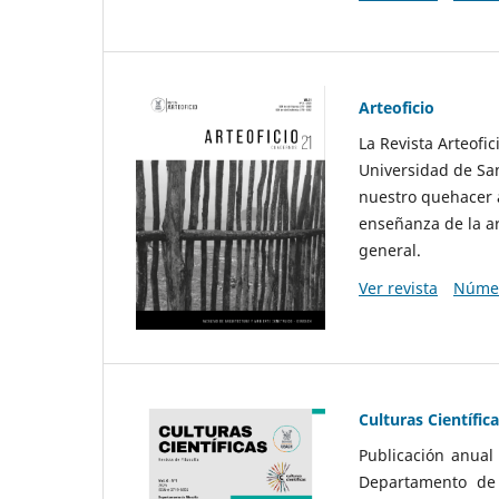
Arteoficio
La Revista Arteofi
Universidad de San
nuestro quehacer a
enseñanza de la ar
general.
Ver revista
Númer
Culturas Científic
Publicación anual
Departamento de F