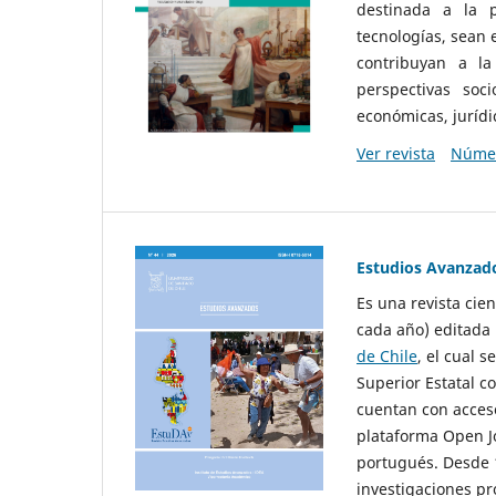
destinada a la p
tecnologías, sean
contribuyan a la
perspectivas socio
económicas, jurídic
Ver revista
Númer
Estudios Avanzad
Es una revista cie
cada año) editada 
de Chile
, el cual s
Superior Estatal co
cuentan con acceso
plataforma Open Jo
portugués. Desde 1
investigaciones pr