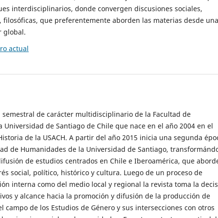
es interdisciplinarios, donde convergen discusiones sociales,
cas, filosóficas, que preferentemente aborden las materias desde un
 global.
o actual
 semestral de carácter multidisciplinario de la Facultad de
 Universidad de Santiago de Chile que nace en el año 2004 en el
storia de la USACH. A partir del año 2015 inicia una segunda épo
ultad de Humanidades de la Universidad de Santiago, transformánd
ifusión de estudios centrados en Chile e Iberoamérica, que abord
s social, político, histórico y cultura. Luego de un proceso de
ión interna como del medio local y regional la revista toma la deci
tivos y alcance hacia la promoción y difusión de la producción de
l campo de los Estudios de Género y sus intersecciones con otros