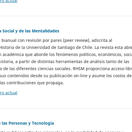
o actual
a Social y de las Mentalidades
 bianual con revisión por pares (peer review), adscrita al
storia de la Universidad de Santiago de Chile. La revista esta abi
n académica que aborde los fenómenos políticos, económicos, soci
historia, a partir de distintas herramientas de análisis tanto de las
e las diferentes ciencias sociales. RHSM proporciona acceso libr
sus contenidos desde su publicación on-line y asume los costos de
las contribuciones que propaga.
o actual
e las Personas y Tecnología