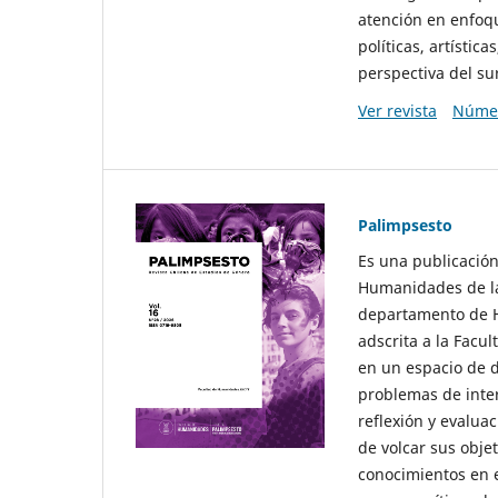
atención en enfoqu
políticas, artísti
perspectiva del sur
Ver revista
Númer
Palimpsesto
Es una publicación
Humanidades de la
departamento de Hi
adscrita a la Fac
en un espacio de d
problemas de interé
reflexión y evaluac
de volcar sus obje
conocimientos en e