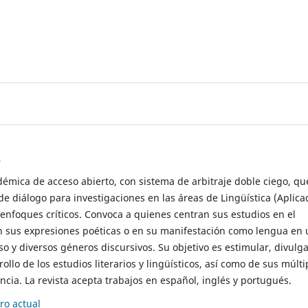
s
démica de acceso abierto, con sistema de arbitraje doble ciego, qu
de diálogo para investigaciones en las áreas de Lingüística (Aplica
 enfoques críticos. Convoca a quienes centran sus estudios en el
n sus expresiones poéticas o en su manifestación como lengua en 
so y diversos géneros discursivos. Su objetivo es estimular, divulga
rollo de los estudios literarios y lingüísticos, así como de sus múlti
cia. La revista acepta trabajos en español, inglés y portugués.
o actual