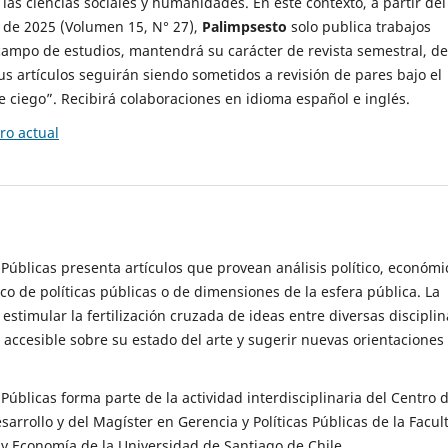
 las ciencias sociales y humanidades. En este contexto, a partir del
de 2025 (Volumen 15, N° 27),
Palimpsesto
solo publica trabajos
campo de estudios, mantendrá su carácter de revista semestral, de
sus artículos seguirán siendo sometidos a revisión de pares bajo el
ciego”. Recibirá colaboraciones en idioma español e inglés.
o actual
s Públicas presenta artículos que provean análisis político, económi
ico de políticas públicas o de dimensiones de la esfera pública. La
estimular la fertilización cruzada de ideas entre diversas disciplin
 accesible sobre su estado del arte y sugerir nuevas orientaciones
s Públicas forma parte de la actividad interdisciplinaria del Centro 
esarrollo y del Magíster en Gerencia y Políticas Públicas de la Facul
y Economía de la Universidad de Santiago de Chile.