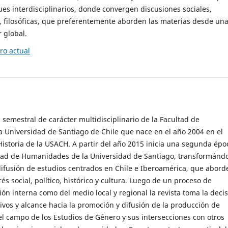
es interdisciplinarios, donde convergen discusiones sociales,
cas, filosóficas, que preferentemente aborden las materias desde un
 global.
o actual
 semestral de carácter multidisciplinario de la Facultad de
 Universidad de Santiago de Chile que nace en el año 2004 en el
storia de la USACH. A partir del año 2015 inicia una segunda épo
ultad de Humanidades de la Universidad de Santiago, transformánd
ifusión de estudios centrados en Chile e Iberoamérica, que abord
s social, político, histórico y cultura. Luego de un proceso de
ión interna como del medio local y regional la revista toma la deci
tivos y alcance hacia la promoción y difusión de la producción de
l campo de los Estudios de Género y sus intersecciones con otros