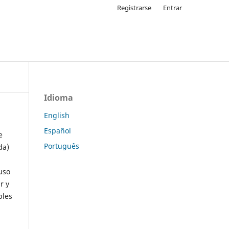
Registrarse
Entrar
Idioma
English
Español
e
Português
da)
uso
r y
ples