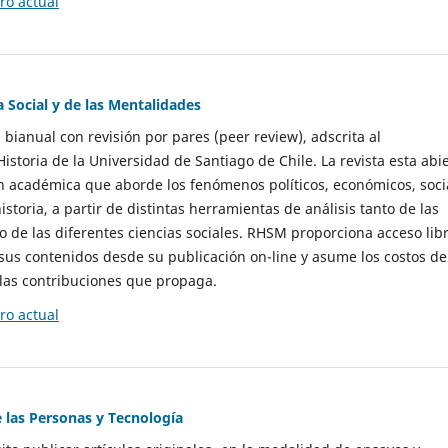
o actual
a Social y de las Mentalidades
 bianual con revisión por pares (peer review), adscrita al
storia de la Universidad de Santiago de Chile. La revista esta abi
n académica que aborde los fenómenos políticos, económicos, soci
historia, a partir de distintas herramientas de análisis tanto de las
e las diferentes ciencias sociales. RHSM proporciona acceso libr
sus contenidos desde su publicación on-line y asume los costos de
las contribuciones que propaga.
o actual
e las Personas y Tecnología