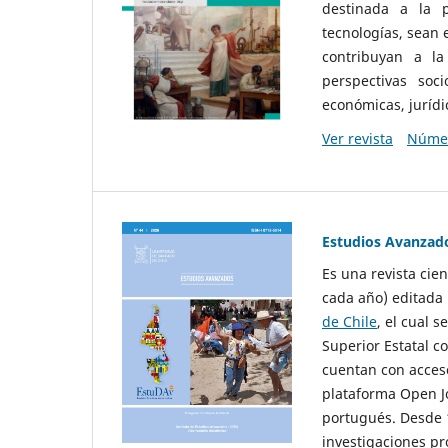
destinada a la p
tecnologías, sean
contribuyan a la
perspectivas socio
económicas, jurídic
Ver revista
Númer
Estudios Avanzad
Es una revista cie
cada año) editada 
de Chile
, el cual s
Superior Estatal co
cuentan con acceso
plataforma Open Jo
portugués. Desde 1
investigaciones pr