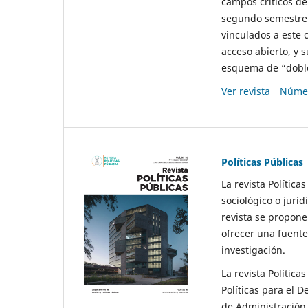
campos críticos de
segundo semestre 
vinculados a este 
acceso abierto, y 
esquema de “doble 
Ver revista
Númer
Políticas Públicas
La revista Política
sociológico o juríd
revista se propone 
ofrecer una fuente
investigación.
La revista Política
Políticas para el D
de Administración 