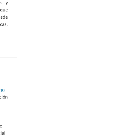
as y
 que
esde
cas,
ago
ción
de
ial