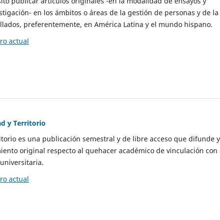
to publicar artículos originales -en la modalidad de ensayos y
stigación- en los ámbitos o áreas de la gestión de personas y de la
llados, preferentemente, en América Latina y el mundo hispano.
o actual
d y Territorio
itorio es una publicación semestral y de libre acceso que difunde y
ento original respecto al quehacer académico de vinculación con 
universitaria.
o actual