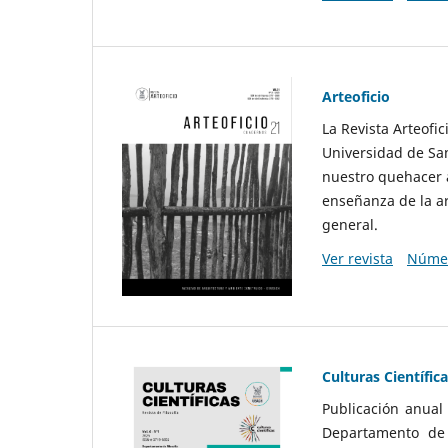
Arteoficio
La Revista Arteofi
Universidad de San
nuestro quehacer a
enseñanza de la ar
general.
Ver revista
Númer
Culturas Científic
Publicación anual
Departamento de F