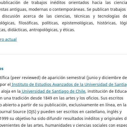
ublicación de trabajos inéditos orientados hacia las cienci
 estas antiguas, modernas o contemporáneas. Se publican trabajos
 discusión acerca de las ciencias, técnicas y tecnologías d
lógicas, filosóficas, políticas, epistemológicas, históricas, lógi
as, didácticas, antropológicas, y éticas.
o actual
os
ntífica (peer reviewed) de aparición semestral (junio y diciembre de
por el
Instituto de Estudios Avanzados de la Universidad de Santi
e aloja en la
Universidad de Santiago de Chile
, institución de Educa
n una tradición desde 1849 en las artes y los oficios. Sus escritos
 abierto a partir de su publicación, exclusivamente en línea, en la
urnal Source (OJS) y pueden ser escritos en castellano, inglés y
999 su objetivo ha sido difundir resultados inéditos y originales 
ovenientes de las artes, humanidades y ciencias sociales con espec