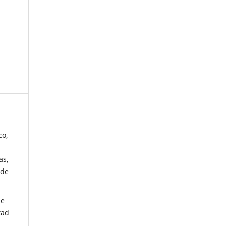
co,
as,
 de
de
tad