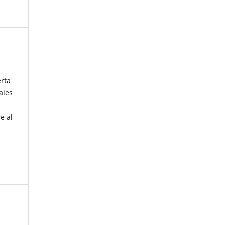
erta
ales
e al