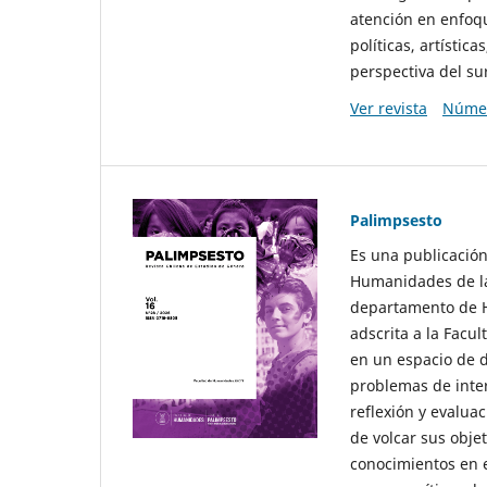
atención en enfoqu
políticas, artísti
perspectiva del sur
Ver revista
Númer
Palimpsesto
Es una publicación
Humanidades de la
departamento de Hi
adscrita a la Fac
en un espacio de d
problemas de interé
reflexión y evaluac
de volcar sus obje
conocimientos en e