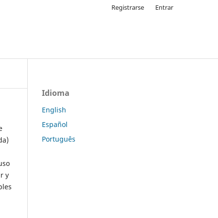
Registrarse
Entrar
Idioma
English
Español
e
Português
da)
uso
r y
ples