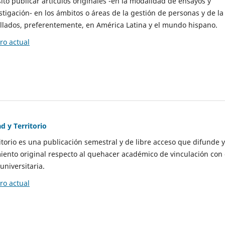
to publicar artículos originales -en la modalidad de ensayos y
stigación- en los ámbitos o áreas de la gestión de personas y de la
llados, preferentemente, en América Latina y el mundo hispano.
o actual
d y Territorio
itorio es una publicación semestral y de libre acceso que difunde y
ento original respecto al quehacer académico de vinculación con 
universitaria.
o actual