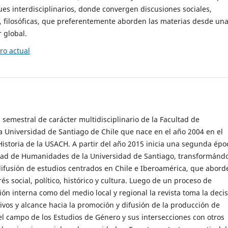
es interdisciplinarios, donde convergen discusiones sociales,
cas, filosóficas, que preferentemente aborden las materias desde un
 global.
o actual
 semestral de carácter multidisciplinario de la Facultad de
 Universidad de Santiago de Chile que nace en el año 2004 en el
storia de la USACH. A partir del año 2015 inicia una segunda épo
ultad de Humanidades de la Universidad de Santiago, transformánd
ifusión de estudios centrados en Chile e Iberoamérica, que abord
s social, político, histórico y cultura. Luego de un proceso de
ión interna como del medio local y regional la revista toma la deci
tivos y alcance hacia la promoción y difusión de la producción de
l campo de los Estudios de Género y sus intersecciones con otros