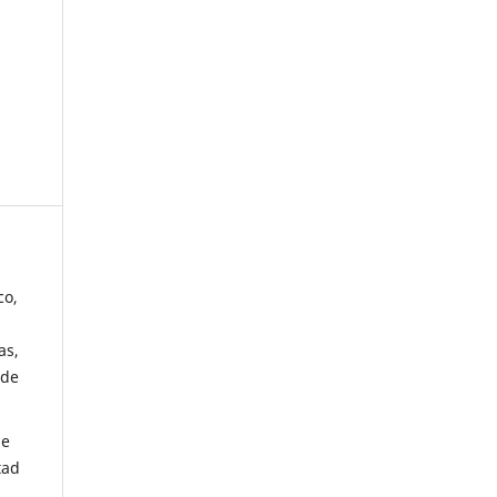
co,
as,
 de
de
tad