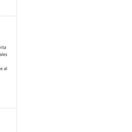
erta
ales
e al