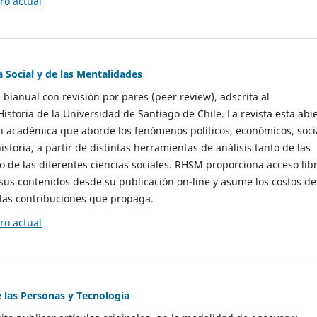
o actual
a Social y de las Mentalidades
 bianual con revisión por pares (peer review), adscrita al
storia de la Universidad de Santiago de Chile. La revista esta abi
n académica que aborde los fenómenos políticos, económicos, soci
historia, a partir de distintas herramientas de análisis tanto de las
e las diferentes ciencias sociales. RHSM proporciona acceso libr
sus contenidos desde su publicación on-line y asume los costos de
las contribuciones que propaga.
o actual
e las Personas y Tecnología