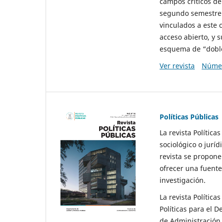
campos críticos de
segundo semestre 
vinculados a este 
acceso abierto, y 
esquema de “doble 
Ver revista
Númer
Políticas Públicas
La revista Política
sociológico o juríd
revista se propone 
ofrecer una fuente
investigación.
La revista Política
Políticas para el D
de Administración 