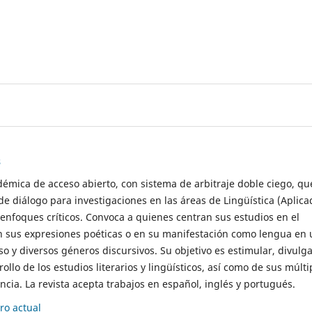
s
démica de acceso abierto, con sistema de arbitraje doble ciego, qu
de diálogo para investigaciones en las áreas de Lingüística (Aplica
 enfoques críticos. Convoca a quienes centran sus estudios en el
n sus expresiones poéticas o en su manifestación como lengua en 
so y diversos géneros discursivos. Su objetivo es estimular, divulga
rollo de los estudios literarios y lingüísticos, así como de sus múlti
cia. La revista acepta trabajos en español, inglés y portugués.
o actual