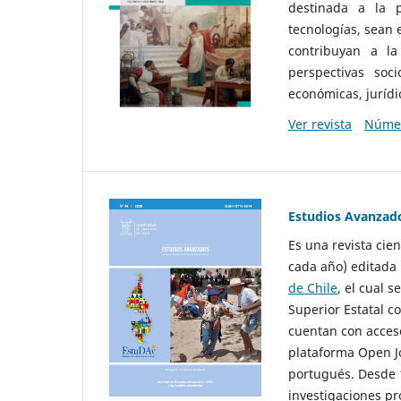
destinada a la p
tecnologías, sean
contribuyan a la
perspectivas socio
económicas, jurídic
Ver revista
Númer
Estudios Avanzad
Es una revista cie
cada año) editada 
de Chile
, el cual s
Superior Estatal co
cuentan con acceso
plataforma Open Jo
portugués. Desde 1
investigaciones pr