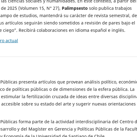
 las ciencias sociales y humanidades. En este contexto, a partir del
de 2025 (Volumen 15, N° 27),
Palimpsesto
solo publica trabajos
campo de estudios, mantendrá su carácter de revista semestral, de
sus artículos seguirán siendo sometidos a revisión de pares bajo el
ciego”. Recibirá colaboraciones en idioma español e inglés.
o actual
s Públicas presenta artículos que provean análisis político, económi
ico de políticas públicas o de dimensiones de la esfera pública. La
estimular la fertilización cruzada de ideas entre diversas disciplin
 accesible sobre su estado del arte y sugerir nuevas orientaciones
s Públicas forma parte de la actividad interdisciplinaria del Centro 
esarrollo y del Magíster en Gerencia y Políticas Públicas de la Facul
y Economía de la Universidad de Santiago de Chile.