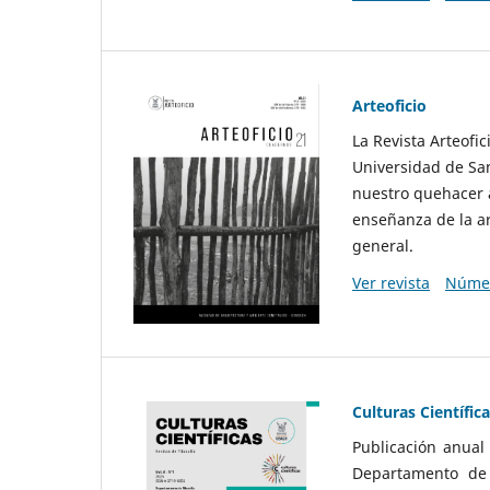
Arteoficio
La Revista Arteofi
Universidad de San
nuestro quehacer a
enseñanza de la ar
general.
Ver revista
Númer
Culturas Científic
Publicación anual
Departamento de F