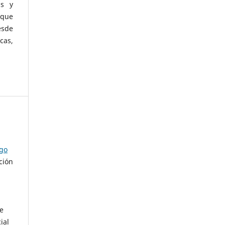
as y
 que
esde
cas,
ago
ción
de
ial