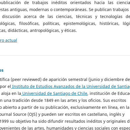
ublicación de trabajos inéditos orientados hacia las cienci
 estas antiguas, modernas o contemporáneas. Se publican trabajos
 discusión acerca de las ciencias, técnicas y tecnologías d
lógicas, filosóficas, políticas, epistemológicas, históricas, lógi
as, didácticas, antropológicas, y éticas.
o actual
os
ntífica (peer reviewed) de aparición semestral (junio y diciembre de
por el
Instituto de Estudios Avanzados de la Universidad de Santi
e aloja en la
Universidad de Santiago de Chile
, institución de Educa
n una tradición desde 1849 en las artes y los oficios. Sus escritos
 abierto a partir de su publicación, exclusivamente en línea, en la
urnal Source (OJS) y pueden ser escritos en castellano, inglés y
999 su objetivo ha sido difundir resultados inéditos y originales 
ovenientes de las artes, humanidades y ciencias sociales con espec