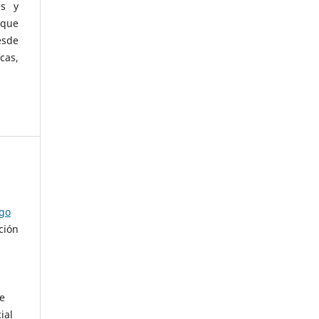
as y
 que
esde
cas,
ago
ción
de
ial