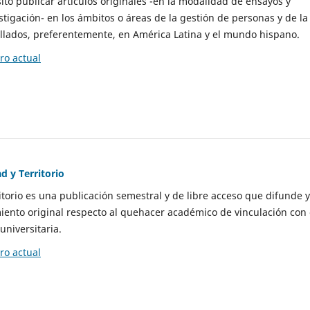
to publicar artículos originales -en la modalidad de ensayos y
stigación- en los ámbitos o áreas de la gestión de personas y de la
llados, preferentemente, en América Latina y el mundo hispano.
o actual
d y Territorio
itorio es una publicación semestral y de libre acceso que difunde y
ento original respecto al quehacer académico de vinculación con 
universitaria.
o actual