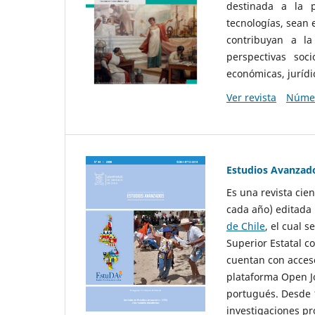
destinada a la p
tecnologías, sean
contribuyan a la
perspectivas socio
económicas, jurídic
Ver revista
Númer
Estudios Avanzad
Es una revista cie
cada año) editada 
de Chile
, el cual s
Superior Estatal co
cuentan con acceso
plataforma Open Jo
portugués. Desde 1
investigaciones pr