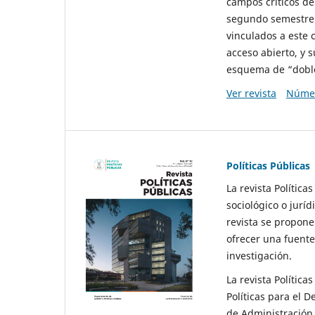
campos críticos de
segundo semestre 
vinculados a este 
acceso abierto, y 
esquema de “doble 
Ver revista
Númer
Políticas Públicas
La revista Política
sociológico o juríd
revista se propone 
ofrecer una fuente
investigación.
La revista Política
Políticas para el D
de Administración 