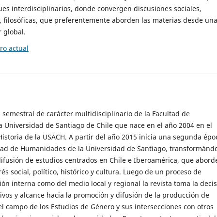
es interdisciplinarios, donde convergen discusiones sociales,
cas, filosóficas, que preferentemente aborden las materias desde un
 global.
o actual
 semestral de carácter multidisciplinario de la Facultad de
 Universidad de Santiago de Chile que nace en el año 2004 en el
storia de la USACH. A partir del año 2015 inicia una segunda épo
ultad de Humanidades de la Universidad de Santiago, transformánd
ifusión de estudios centrados en Chile e Iberoamérica, que abord
s social, político, histórico y cultura. Luego de un proceso de
ión interna como del medio local y regional la revista toma la deci
tivos y alcance hacia la promoción y difusión de la producción de
l campo de los Estudios de Género y sus intersecciones con otros