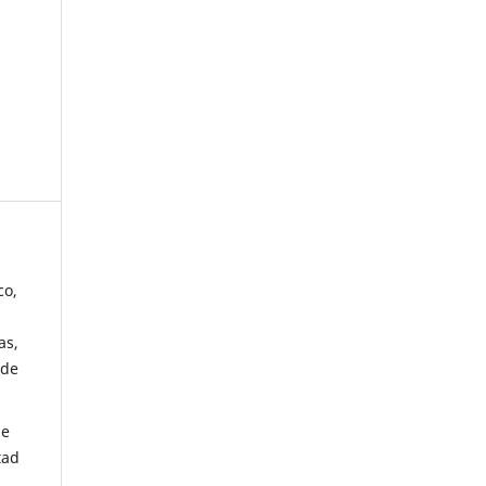
co,
as,
 de
de
tad