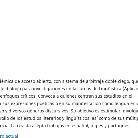
s
démica de acceso abierto, con sistema de arbitraje doble ciego, qu
de diálogo para investigaciones en las áreas de Lingüística (Aplica
 enfoques críticos. Convoca a quienes centran sus estudios en el
n sus expresiones poéticas o en su manifestación como lengua en 
so y diversos géneros discursivos. Su objetivo es estimular, divulga
rollo de los estudios literarios y lingüísticos, así como de sus múlti
cia. La revista acepta trabajos en español, inglés y portugués.
o actual