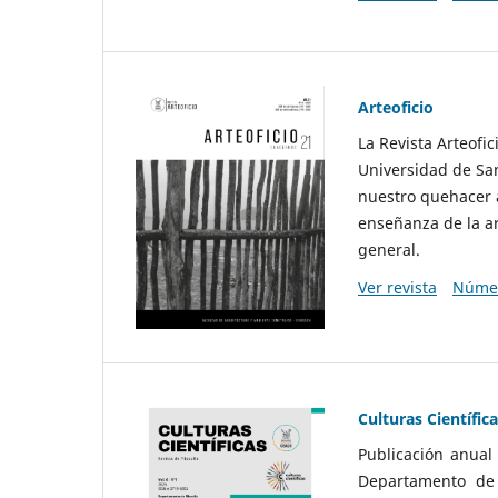
Arteoficio
La Revista Arteofi
Universidad de San
nuestro quehacer a
enseñanza de la ar
general.
Ver revista
Númer
Culturas Científic
Publicación anual
Departamento de F