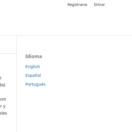
Registrarse
Entrar
Idioma
English
Español
e
Português
da)
uso
r y
ples