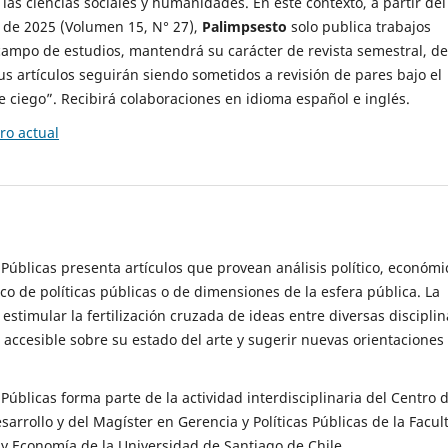
 las ciencias sociales y humanidades. En este contexto, a partir del
de 2025 (Volumen 15, N° 27),
Palimpsesto
solo publica trabajos
campo de estudios, mantendrá su carácter de revista semestral, de
sus artículos seguirán siendo sometidos a revisión de pares bajo el
ciego”. Recibirá colaboraciones en idioma español e inglés.
o actual
s Públicas presenta artículos que provean análisis político, económi
ico de políticas públicas o de dimensiones de la esfera pública. La
estimular la fertilización cruzada de ideas entre diversas disciplin
 accesible sobre su estado del arte y sugerir nuevas orientaciones
s Públicas forma parte de la actividad interdisciplinaria del Centro 
esarrollo y del Magíster en Gerencia y Políticas Públicas de la Facul
y Economía de la Universidad de Santiago de Chile.