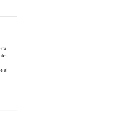
erta
ales
e al