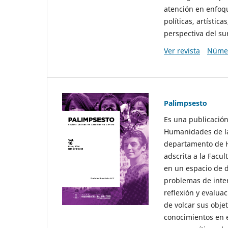
atención en enfoqu
políticas, artísti
perspectiva del sur
Ver revista
Númer
Palimpsesto
Es una publicación
Humanidades de la
departamento de Hi
adscrita a la Fac
en un espacio de d
problemas de interé
reflexión y evaluac
de volcar sus obje
conocimientos en e