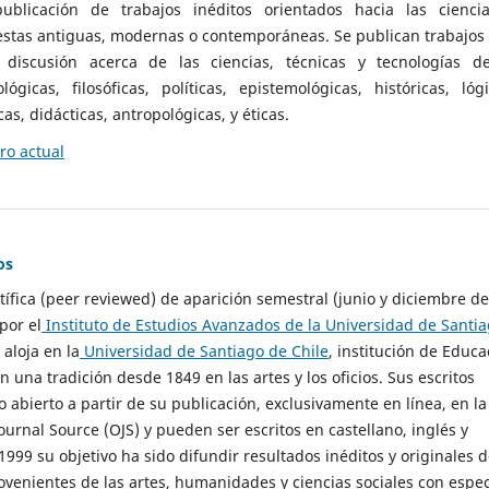
ublicación de trabajos inéditos orientados hacia las cienci
 estas antiguas, modernas o contemporáneas. Se publican trabajos
 discusión acerca de las ciencias, técnicas y tecnologías d
lógicas, filosóficas, políticas, epistemológicas, históricas, lógi
as, didácticas, antropológicas, y éticas.
o actual
os
ntífica (peer reviewed) de aparición semestral (junio y diciembre de
por el
Instituto de Estudios Avanzados de la Universidad de Santi
e aloja en la
Universidad de Santiago de Chile
, institución de Educa
n una tradición desde 1849 en las artes y los oficios. Sus escritos
 abierto a partir de su publicación, exclusivamente en línea, en la
urnal Source (OJS) y pueden ser escritos en castellano, inglés y
999 su objetivo ha sido difundir resultados inéditos y originales 
ovenientes de las artes, humanidades y ciencias sociales con espec