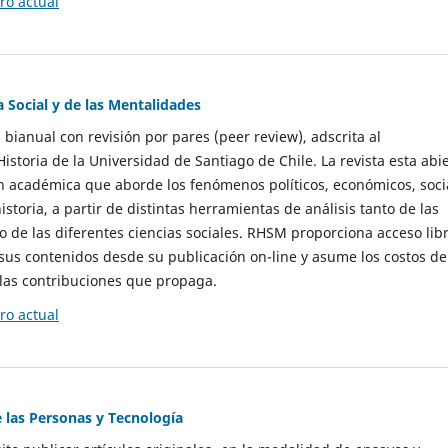
o actual
a Social y de las Mentalidades
 bianual con revisión por pares (peer review), adscrita al
storia de la Universidad de Santiago de Chile. La revista esta abi
n académica que aborde los fenómenos políticos, económicos, soci
historia, a partir de distintas herramientas de análisis tanto de las
e las diferentes ciencias sociales. RHSM proporciona acceso libr
sus contenidos desde su publicación on-line y asume los costos de
las contribuciones que propaga.
o actual
e las Personas y Tecnología