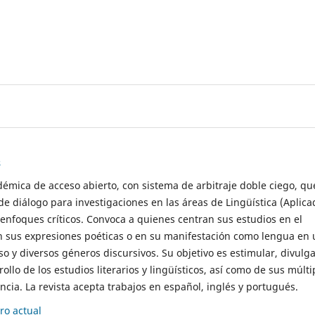
s
démica de acceso abierto, con sistema de arbitraje doble ciego, qu
de diálogo para investigaciones en las áreas de Lingüística (Aplica
 enfoques críticos. Convoca a quienes centran sus estudios en el
n sus expresiones poéticas o en su manifestación como lengua en 
so y diversos géneros discursivos. Su objetivo es estimular, divulga
rollo de los estudios literarios y lingüísticos, así como de sus múlti
cia. La revista acepta trabajos en español, inglés y portugués.
o actual