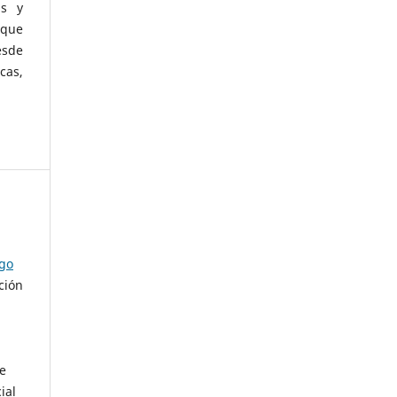
as y
 que
esde
cas,
ago
ción
de
ial