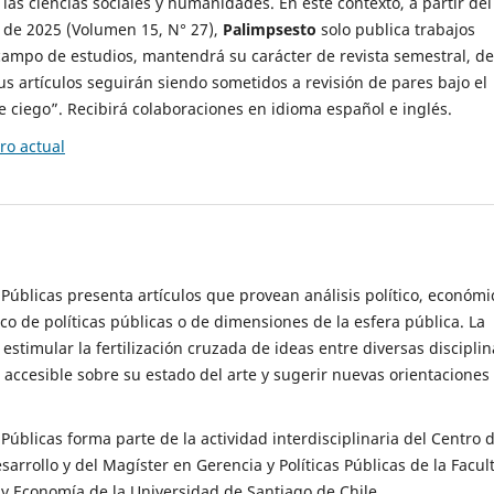
 las ciencias sociales y humanidades. En este contexto, a partir del
de 2025 (Volumen 15, N° 27),
Palimpsesto
solo publica trabajos
campo de estudios, mantendrá su carácter de revista semestral, de
sus artículos seguirán siendo sometidos a revisión de pares bajo el
ciego”. Recibirá colaboraciones en idioma español e inglés.
o actual
s Públicas presenta artículos que provean análisis político, económi
ico de políticas públicas o de dimensiones de la esfera pública. La
estimular la fertilización cruzada de ideas entre diversas disciplin
 accesible sobre su estado del arte y sugerir nuevas orientaciones
s Públicas forma parte de la actividad interdisciplinaria del Centro 
esarrollo y del Magíster en Gerencia y Políticas Públicas de la Facul
y Economía de la Universidad de Santiago de Chile.