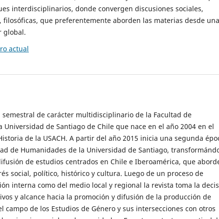
es interdisciplinarios, donde convergen discusiones sociales,
cas, filosóficas, que preferentemente aborden las materias desde un
 global.
o actual
 semestral de carácter multidisciplinario de la Facultad de
 Universidad de Santiago de Chile que nace en el año 2004 en el
storia de la USACH. A partir del año 2015 inicia una segunda épo
ultad de Humanidades de la Universidad de Santiago, transformánd
ifusión de estudios centrados en Chile e Iberoamérica, que abord
s social, político, histórico y cultura. Luego de un proceso de
ión interna como del medio local y regional la revista toma la deci
tivos y alcance hacia la promoción y difusión de la producción de
l campo de los Estudios de Género y sus intersecciones con otros