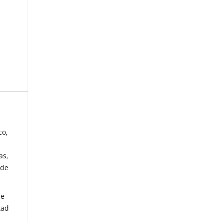
co,
as,
 de
de
tad