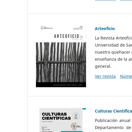
Arteoficio
La Revista Arteofi
Universidad de San
nuestro quehacer a
enseñanza de la ar
general.
Ver revista
Númer
Culturas Científic
Publicación anual
Departamento de F