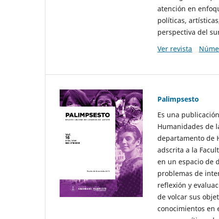
atención en enfoqu
políticas, artísti
perspectiva del sur
Ver revista
Númer
Palimpsesto
Es una publicación
Humanidades de la
departamento de Hi
adscrita a la Fac
en un espacio de d
problemas de interé
reflexión y evaluac
de volcar sus obje
conocimientos en e