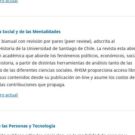
o actual
a Social y de las Mentalidades
 bianual con revisión por pares (peer review), adscrita al
storia de la Universidad de Santiago de Chile. La revista esta abi
n académica que aborde los fenómenos políticos, económicos, soci
historia, a partir de distintas herramientas de análisis tanto de las
e las diferentes ciencias sociales. RHSM proporciona acceso libr
sus contenidos desde su publicación on-line y asume los costos de
las contribuciones que propaga.
o actual
e las Personas y Tecnología