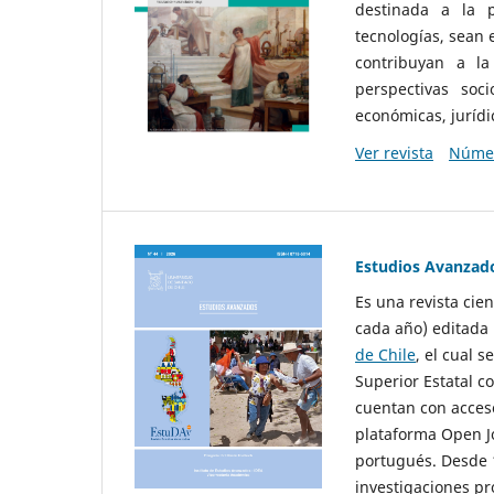
destinada a la p
tecnologías, sean
contribuyan a la
perspectivas socio
económicas, jurídic
Ver revista
Númer
Estudios Avanzad
Es una revista cie
cada año) editada 
de Chile
, el cual s
Superior Estatal co
cuentan con acceso
plataforma Open Jo
portugués. Desde 1
investigaciones pr