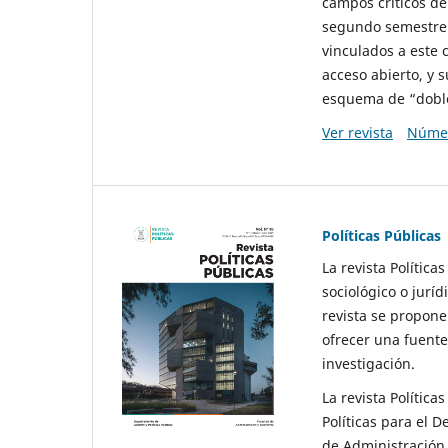
campos críticos de
segundo semestre 
vinculados a este 
acceso abierto, y 
esquema de “doble 
Ver revista
Númer
Políticas Públicas
La revista Política
sociológico o juríd
revista se propone 
ofrecer una fuente
investigación.
La revista Política
Políticas para el D
de Administración 