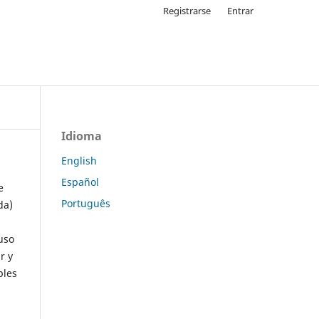
Registrarse
Entrar
Idioma
English
Español
e
Português
da)
uso
r y
ples