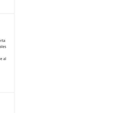
erta
ales
e al