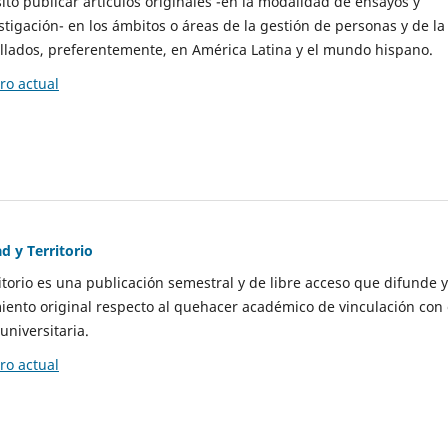
to publicar artículos originales -en la modalidad de ensayos y
stigación- en los ámbitos o áreas de la gestión de personas y de la
llados, preferentemente, en América Latina y el mundo hispano.
o actual
d y Territorio
itorio es una publicación semestral y de libre acceso que difunde y
ento original respecto al quehacer académico de vinculación con 
universitaria.
o actual