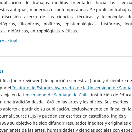
ublicación de trabajos inéditos orientados hacia las cienci
 estas antiguas, modernas o contemporáneas. Se publican trabajos
 discusión acerca de las ciencias, técnicas y tecnologías d
lógicas, filosóficas, políticas, epistemológicas, históricas, lógi
as, didácticas, antropológicas, y éticas.
o actual
os
ntífica (peer reviewed) de aparición semestral (junio y diciembre de
por el
Instituto de Estudios Avanzados de la Universidad de Santi
e aloja en la
Universidad de Santiago de Chile
, institución de Educa
n una tradición desde 1849 en las artes y los oficios. Sus escritos
 abierto a partir de su publicación, exclusivamente en línea, en la
urnal Source (OJS) y pueden ser escritos en castellano, inglés y
999 su objetivo ha sido difundir resultados inéditos y originales 
ovenientes de las artes, humanidades y ciencias sociales con espec