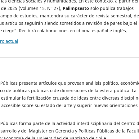
 las ciencias sociales y humanidades. En este contexto, a partir del
de 2025 (Volumen 15, N° 27),
Palimpsesto
solo publica trabajos
campo de estudios, mantendrá su carácter de revista semestral, de
sus artículos seguirán siendo sometidos a revisión de pares bajo el
ciego”. Recibirá colaboraciones en idioma español e inglés.
o actual
s Públicas presenta artículos que provean análisis político, económi
ico de políticas públicas o de dimensiones de la esfera pública. La
estimular la fertilización cruzada de ideas entre diversas disciplin
 accesible sobre su estado del arte y sugerir nuevas orientaciones
s Públicas forma parte de la actividad interdisciplinaria del Centro 
esarrollo y del Magíster en Gerencia y Políticas Públicas de la Facul
y Economía de la Universidad de Santiago de Chile.