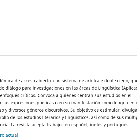
s
démica de acceso abierto, con sistema de arbitraje doble ciego, qu
de diálogo para investigaciones en las áreas de Lingüística (Aplica
 enfoques críticos. Convoca a quienes centran sus estudios en el
n sus expresiones poéticas o en su manifestación como lengua en 
so y diversos géneros discursivos. Su objetivo es estimular, divulga
rollo de los estudios literarios y lingüísticos, así como de sus múlti
cia. La revista acepta trabajos en español, inglés y portugués.
o actual