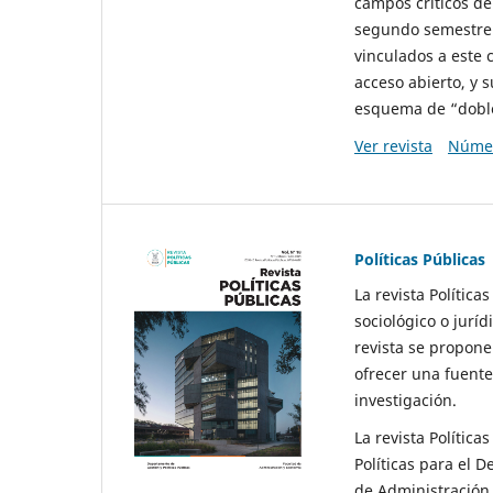
campos críticos de
segundo semestre 
vinculados a este 
acceso abierto, y 
esquema de “doble 
Ver revista
Númer
Políticas Públicas
La revista Política
sociológico o juríd
revista se propone 
ofrecer una fuente
investigación.
La revista Política
Políticas para el D
de Administración 