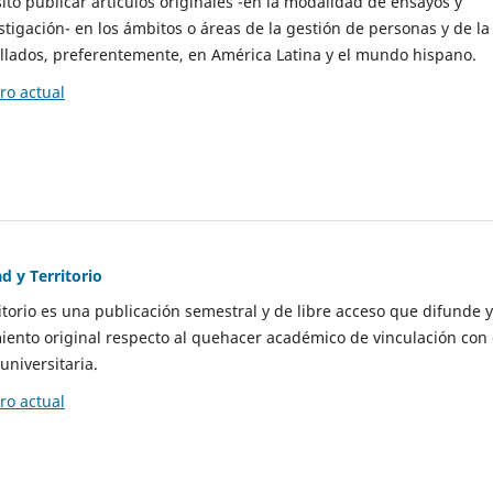
to publicar artículos originales -en la modalidad de ensayos y
stigación- en los ámbitos o áreas de la gestión de personas y de la
llados, preferentemente, en América Latina y el mundo hispano.
o actual
d y Territorio
itorio es una publicación semestral y de libre acceso que difunde y
ento original respecto al quehacer académico de vinculación con 
universitaria.
o actual