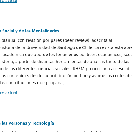
o actual
a Social y de las Mentalidades
 bianual con revisión por pares (peer review), adscrita al
storia de la Universidad de Santiago de Chile. La revista esta abi
n académica que aborde los fenómenos políticos, económicos, soci
historia, a partir de distintas herramientas de análisis tanto de las
e las diferentes ciencias sociales. RHSM proporciona acceso libr
sus contenidos desde su publicación on-line y asume los costos de
las contribuciones que propaga.
o actual
e las Personas y Tecnología