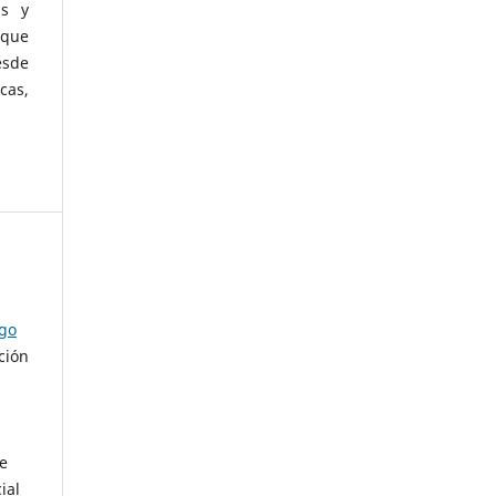
as y
 que
esde
cas,
ago
ción
de
ial