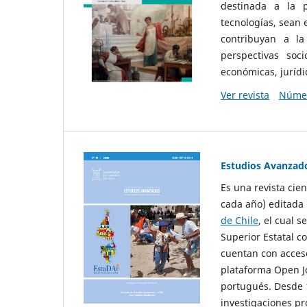
destinada a la p
tecnologías, sean
contribuyan a la
perspectivas socio
económicas, jurídic
Ver revista
Númer
Estudios Avanzad
Es una revista cie
cada año) editada 
de Chile
, el cual s
Superior Estatal co
cuentan con acceso
plataforma Open Jo
portugués. Desde 1
investigaciones pr