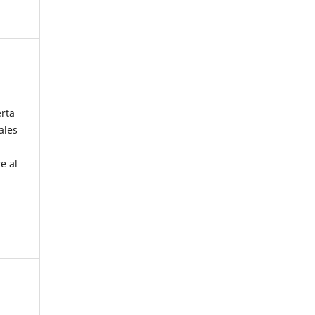
erta
ales
e al