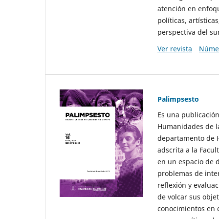
atención en enfoqu
políticas, artísti
perspectiva del sur
Ver revista
Númer
Palimpsesto
Es una publicación
Humanidades de la
departamento de Hi
adscrita a la Fac
en un espacio de d
problemas de interé
reflexión y evaluac
de volcar sus obje
conocimientos en e