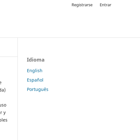
Registrarse
Entrar
Idioma
English
Español
e
Português
da)
uso
r y
ples