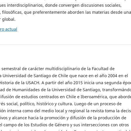
es interdisciplinarios, donde convergen discusiones sociales,
cas, filosóficas, que preferentemente aborden las materias desde un
 global.
o actual
 semestral de carácter multidisciplinario de la Facultad de
 Universidad de Santiago de Chile que nace en el año 2004 en el
storia de la USACH. A partir del año 2015 inicia una segunda épo
ultad de Humanidades de la Universidad de Santiago, transformánd
ifusión de estudios centrados en Chile e Iberoamérica, que abord
s social, político, histórico y cultura. Luego de un proceso de
ión interna como del medio local y regional la revista toma la deci
tivos y alcance hacia la promoción y difusión de la producción de
l campo de los Estudios de Género y sus intersecciones con otros