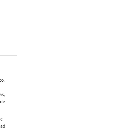
co,
as,
 de
de
tad