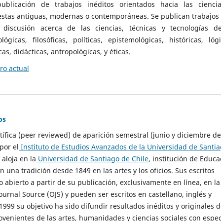
ublicación de trabajos inéditos orientados hacia las cienci
 estas antiguas, modernas o contemporáneas. Se publican trabajos
 discusión acerca de las ciencias, técnicas y tecnologías d
lógicas, filosóficas, políticas, epistemológicas, históricas, lógi
as, didácticas, antropológicas, y éticas.
o actual
os
ntífica (peer reviewed) de aparición semestral (junio y diciembre de
por el
Instituto de Estudios Avanzados de la Universidad de Santi
e aloja en la
Universidad de Santiago de Chile
, institución de Educa
n una tradición desde 1849 en las artes y los oficios. Sus escritos
 abierto a partir de su publicación, exclusivamente en línea, en la
urnal Source (OJS) y pueden ser escritos en castellano, inglés y
999 su objetivo ha sido difundir resultados inéditos y originales 
ovenientes de las artes, humanidades y ciencias sociales con espec