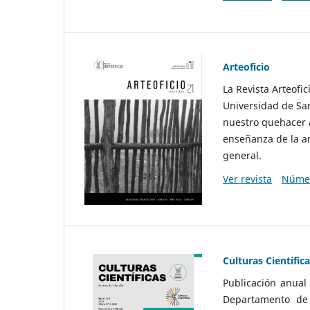
Arteoficio
La Revista Arteofi
Universidad de San
nuestro quehacer a
enseñanza de la ar
general.
Ver revista
Númer
Culturas Científic
Publicación anual
Departamento de F