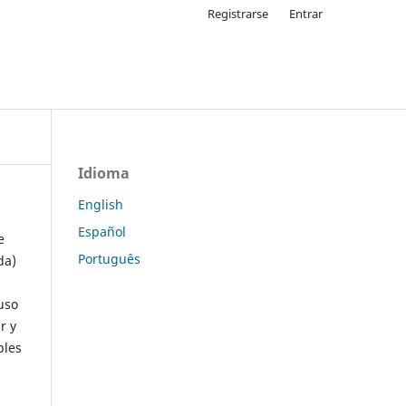
Registrarse
Entrar
Idioma
English
Español
e
Português
da)
uso
r y
ples