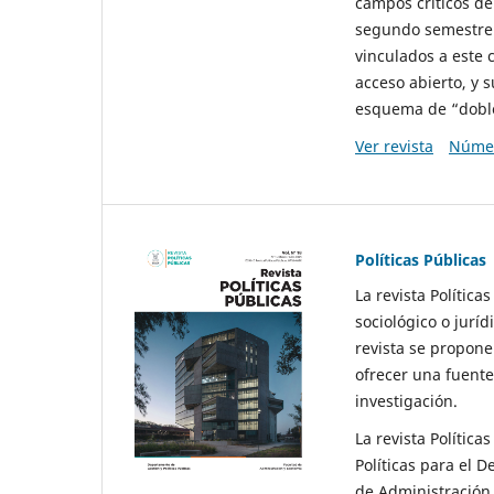
campos críticos de
segundo semestre 
vinculados a este 
acceso abierto, y 
esquema de “doble 
Ver revista
Númer
Políticas Públicas
La revista Política
sociológico o juríd
revista se propone 
ofrecer una fuente
investigación.
La revista Política
Políticas para el D
de Administración 