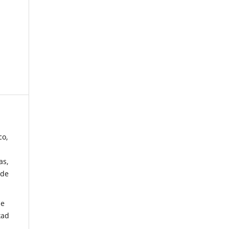
co,
as,
 de
de
tad