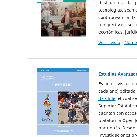
destinada a la p
tecnologías, sean
contribuyan a la
perspectivas socio
económicas, jurídic
Ver revista
Númer
Estudios Avanzad
Es una revista cie
cada año) editada 
de Chile
, el cual s
Superior Estatal co
cuentan con acceso
plataforma Open Jo
portugués. Desde 1
investigaciones pr