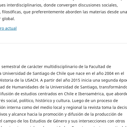
es interdisciplinarios, donde convergen discusiones sociales,
cas, filosóficas, que preferentemente aborden las materias desde un
 global.
o actual
 semestral de carácter multidisciplinario de la Facultad de
 Universidad de Santiago de Chile que nace en el año 2004 en el
storia de la USACH. A partir del año 2015 inicia una segunda épo
ultad de Humanidades de la Universidad de Santiago, transformánd
ifusión de estudios centrados en Chile e Iberoamérica, que abord
s social, político, histórico y cultura. Luego de un proceso de
ión interna como del medio local y regional la revista toma la deci
tivos y alcance hacia la promoción y difusión de la producción de
l campo de los Estudios de Género y sus intersecciones con otros