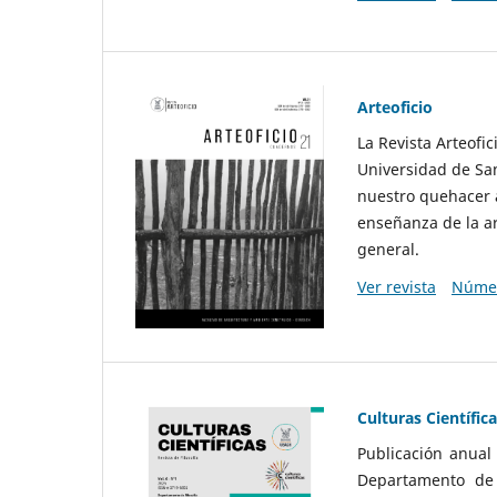
Arteoficio
La Revista Arteofi
Universidad de San
nuestro quehacer a
enseñanza de la ar
general.
Ver revista
Númer
Culturas Científic
Publicación anual
Departamento de F