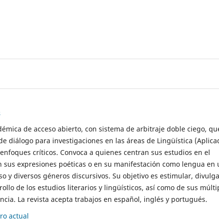
s
démica de acceso abierto, con sistema de arbitraje doble ciego, qu
de diálogo para investigaciones en las áreas de Lingüística (Aplica
 enfoques críticos. Convoca a quienes centran sus estudios en el
n sus expresiones poéticas o en su manifestación como lengua en 
so y diversos géneros discursivos. Su objetivo es estimular, divulga
rollo de los estudios literarios y lingüísticos, así como de sus múlti
cia. La revista acepta trabajos en español, inglés y portugués.
o actual