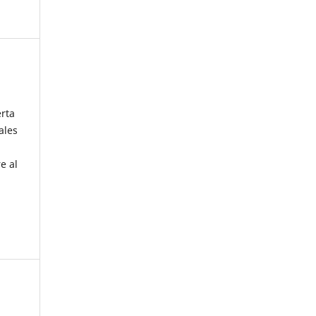
erta
ales
e al