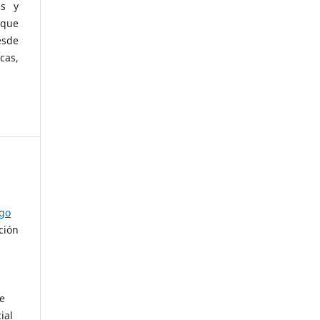
as y
 que
esde
cas,
ago
ción
de
ial