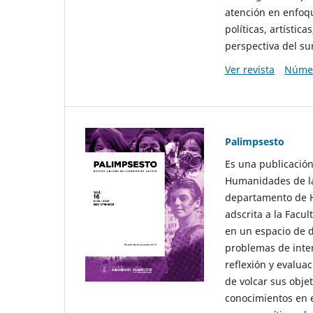
atención en enfoqu
políticas, artísti
perspectiva del sur
Ver revista
Númer
Palimpsesto
Es una publicación
Humanidades de la
departamento de Hi
adscrita a la Fac
en un espacio de d
problemas de interé
reflexión y evaluac
de volcar sus obje
conocimientos en e