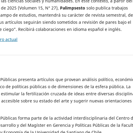
 las ciencias sociales y humanidades. En este contexto, a partir del
de 2025 (Volumen 15, N° 27),
Palimpsesto
solo publica trabajos
campo de estudios, mantendrá su carácter de revista semestral, de
sus artículos seguirán siendo sometidos a revisión de pares bajo el
ciego”. Recibirá colaboraciones en idioma español e inglés.
o actual
s Públicas presenta artículos que provean análisis político, económi
ico de políticas públicas o de dimensiones de la esfera pública. La
estimular la fertilización cruzada de ideas entre diversas disciplin
 accesible sobre su estado del arte y sugerir nuevas orientaciones
s Públicas forma parte de la actividad interdisciplinaria del Centro 
esarrollo y del Magíster en Gerencia y Políticas Públicas de la Facul
y Economía de la Universidad de Santiago de Chile.