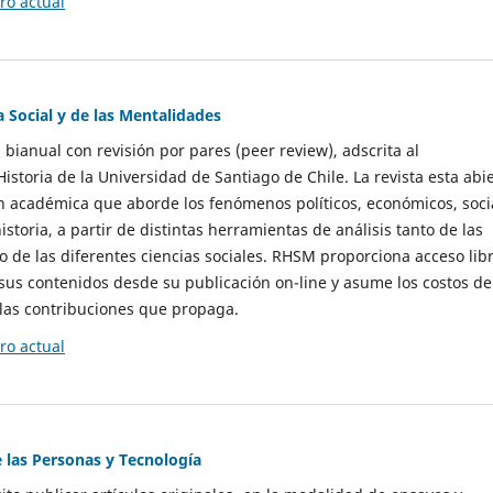
o actual
a Social y de las Mentalidades
 bianual con revisión por pares (peer review), adscrita al
storia de la Universidad de Santiago de Chile. La revista esta abi
n académica que aborde los fenómenos políticos, económicos, soci
historia, a partir de distintas herramientas de análisis tanto de las
e las diferentes ciencias sociales. RHSM proporciona acceso libr
sus contenidos desde su publicación on-line y asume los costos de
las contribuciones que propaga.
o actual
e las Personas y Tecnología