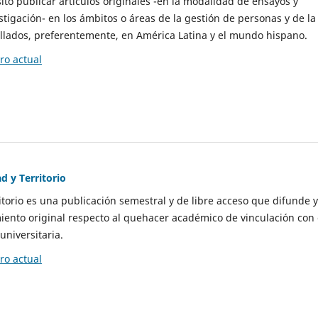
to publicar artículos originales -en la modalidad de ensayos y
stigación- en los ámbitos o áreas de la gestión de personas y de la
llados, preferentemente, en América Latina y el mundo hispano.
o actual
d y Territorio
itorio es una publicación semestral y de libre acceso que difunde y
ento original respecto al quehacer académico de vinculación con 
universitaria.
o actual