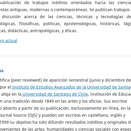
ublicación de trabajos inéditos orientados hacia las cienci
 estas antiguas, modernas o contemporáneas. Se publican trabajos
 discusión acerca de las ciencias, técnicas y tecnologías d
lógicas, filosóficas, políticas, epistemológicas, históricas, lógi
as, didácticas, antropológicas, y éticas.
o actual
os
ntífica (peer reviewed) de aparición semestral (junio y diciembre de
por el
Instituto de Estudios Avanzados de la Universidad de Santi
e aloja en la
Universidad de Santiago de Chile
, institución de Educa
n una tradición desde 1849 en las artes y los oficios. Sus escritos
 abierto a partir de su publicación, exclusivamente en línea, en la
urnal Source (OJS) y pueden ser escritos en castellano, inglés y
999 su objetivo ha sido difundir resultados inéditos y originales 
ovenientes de las artes, humanidades y ciencias sociales con espec