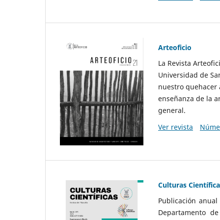
Arteoficio
La Revista Arteofi
Universidad de San
nuestro quehacer a
enseñanza de la ar
general.
Ver revista
Númer
Culturas Científic
Publicación anual
Departamento de F