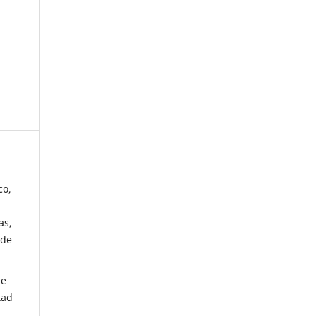
co,
as,
 de
de
tad