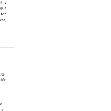
as y
 que
esde
cas,
ago
ción
de
ial