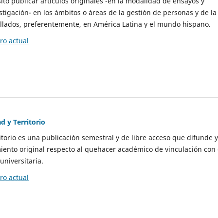
to publicar artículos originales -en la modalidad de ensayos y
stigación- en los ámbitos o áreas de la gestión de personas y de la
llados, preferentemente, en América Latina y el mundo hispano.
o actual
d y Territorio
itorio es una publicación semestral y de libre acceso que difunde y
ento original respecto al quehacer académico de vinculación con 
universitaria.
o actual