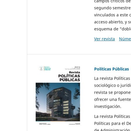
campos críticos de
segundo semestre 
vinculados a este 
acceso abierto, y 
esquema de “doble 
Ver revista
Númer
Políticas Públicas
La revista Política
sociológico o juríd
revista se propone 
ofrecer una fuente
investigación.
La revista Política
Políticas para el D
de Administración 