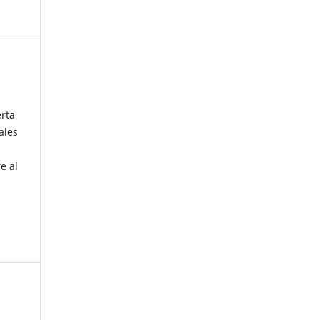
erta
ales
e al