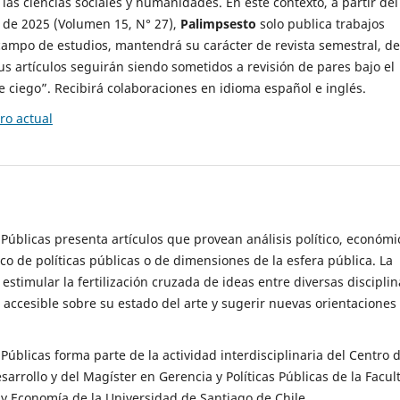
 las ciencias sociales y humanidades. En este contexto, a partir del
de 2025 (Volumen 15, N° 27),
Palimpsesto
solo publica trabajos
campo de estudios, mantendrá su carácter de revista semestral, de
sus artículos seguirán siendo sometidos a revisión de pares bajo el
ciego”. Recibirá colaboraciones en idioma español e inglés.
o actual
s Públicas presenta artículos que provean análisis político, económi
ico de políticas públicas o de dimensiones de la esfera pública. La
estimular la fertilización cruzada de ideas entre diversas disciplin
 accesible sobre su estado del arte y sugerir nuevas orientaciones
s Públicas forma parte de la actividad interdisciplinaria del Centro 
esarrollo y del Magíster en Gerencia y Políticas Públicas de la Facul
y Economía de la Universidad de Santiago de Chile.