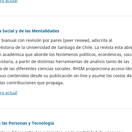
o actual
a Social y de las Mentalidades
 bianual con revisión por pares (peer review), adscrita al
storia de la Universidad de Santiago de Chile. La revista esta abi
n académica que aborde los fenómenos políticos, económicos, soci
historia, a partir de distintas herramientas de análisis tanto de las
e las diferentes ciencias sociales. RHSM proporciona acceso libr
sus contenidos desde su publicación on-line y asume los costos de
las contribuciones que propaga.
o actual
e las Personas y Tecnología