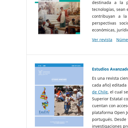
destinada a la p
tecnologías, sean
contribuyan a la
perspectivas socio
económicas, jurídic
Ver revista
Númer
Estudios Avanzad
Es una revista cie
cada año) editada 
de Chile
, el cual s
Superior Estatal co
cuentan con acceso
plataforma Open Jo
portugués. Desde 1
investigaciones pr