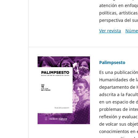
atención en enfoqu
políticas, artísti
perspectiva del sur
Ver revista
Númer
Palimpsesto
Es una publicación
Humanidades de la
departamento de Hi
adscrita a la Fac
en un espacio de d
problemas de interé
reflexión y evaluac
de volcar sus obje
conocimientos en e