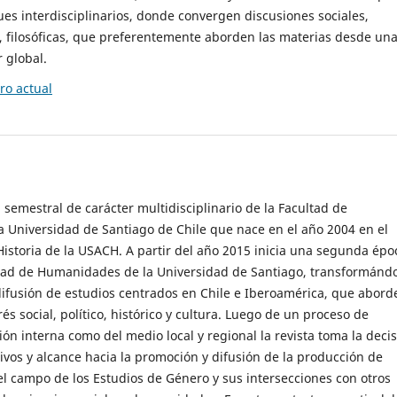
es interdisciplinarios, donde convergen discusiones sociales,
cas, filosóficas, que preferentemente aborden las materias desde un
 global.
o actual
 semestral de carácter multidisciplinario de la Facultad de
 Universidad de Santiago de Chile que nace en el año 2004 en el
storia de la USACH. A partir del año 2015 inicia una segunda épo
ultad de Humanidades de la Universidad de Santiago, transformánd
ifusión de estudios centrados en Chile e Iberoamérica, que abord
s social, político, histórico y cultura. Luego de un proceso de
ión interna como del medio local y regional la revista toma la deci
tivos y alcance hacia la promoción y difusión de la producción de
l campo de los Estudios de Género y sus intersecciones con otros