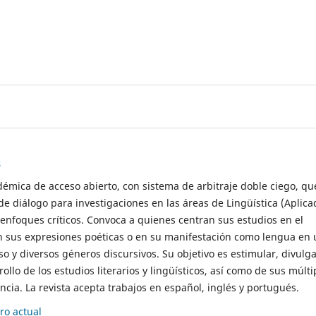
s
démica de acceso abierto, con sistema de arbitraje doble ciego, qu
de diálogo para investigaciones en las áreas de Lingüística (Aplica
 enfoques críticos. Convoca a quienes centran sus estudios en el
n sus expresiones poéticas o en su manifestación como lengua en 
so y diversos géneros discursivos. Su objetivo es estimular, divulga
rollo de los estudios literarios y lingüísticos, así como de sus múlti
cia. La revista acepta trabajos en español, inglés y portugués.
o actual