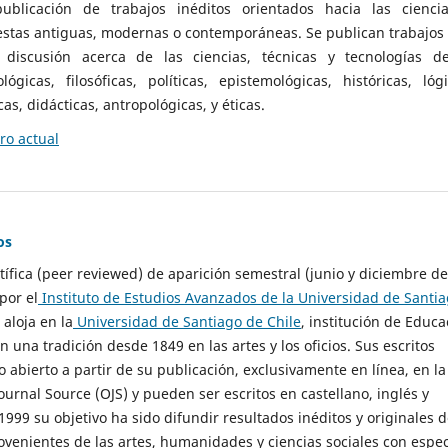
ublicación de trabajos inéditos orientados hacia las cienci
 estas antiguas, modernas o contemporáneas. Se publican trabajos
 discusión acerca de las ciencias, técnicas y tecnologías d
lógicas, filosóficas, políticas, epistemológicas, históricas, lógi
as, didácticas, antropológicas, y éticas.
o actual
os
ntífica (peer reviewed) de aparición semestral (junio y diciembre de
por el
Instituto de Estudios Avanzados de la Universidad de Santi
e aloja en la
Universidad de Santiago de Chile
, institución de Educa
n una tradición desde 1849 en las artes y los oficios. Sus escritos
 abierto a partir de su publicación, exclusivamente en línea, en la
urnal Source (OJS) y pueden ser escritos en castellano, inglés y
999 su objetivo ha sido difundir resultados inéditos y originales 
ovenientes de las artes, humanidades y ciencias sociales con espec