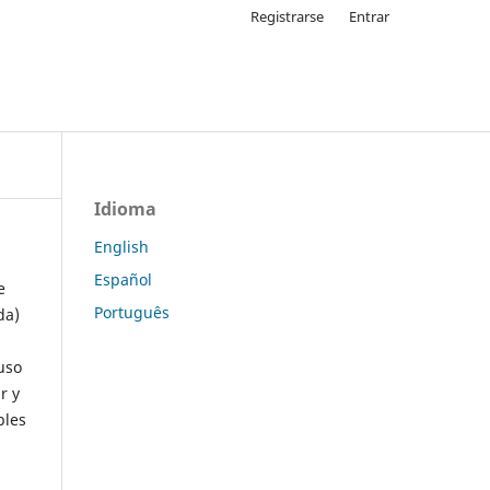
Registrarse
Entrar
Idioma
English
Español
e
Português
da)
uso
r y
ples