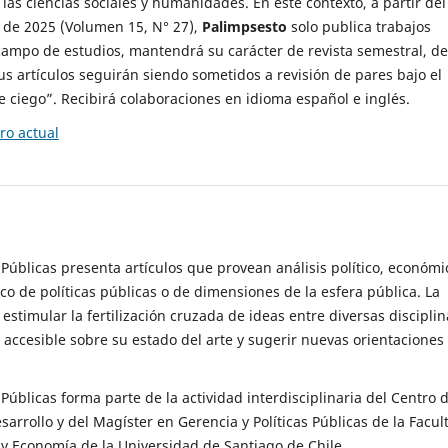
 las ciencias sociales y humanidades. En este contexto, a partir del
de 2025 (Volumen 15, N° 27),
Palimpsesto
solo publica trabajos
campo de estudios, mantendrá su carácter de revista semestral, de
sus artículos seguirán siendo sometidos a revisión de pares bajo el
ciego”. Recibirá colaboraciones en idioma español e inglés.
o actual
s Públicas presenta artículos que provean análisis político, económi
ico de políticas públicas o de dimensiones de la esfera pública. La
estimular la fertilización cruzada de ideas entre diversas disciplin
 accesible sobre su estado del arte y sugerir nuevas orientaciones
s Públicas forma parte de la actividad interdisciplinaria del Centro 
esarrollo y del Magíster en Gerencia y Políticas Públicas de la Facul
y Economía de la Universidad de Santiago de Chile.