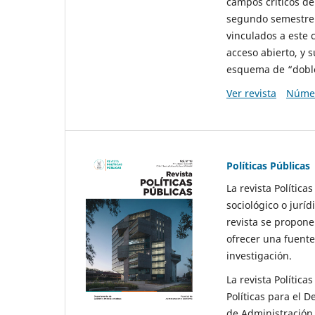
campos críticos de
segundo semestre 
vinculados a este 
acceso abierto, y 
esquema de “doble 
Ver revista
Númer
Políticas Públicas
La revista Política
sociológico o juríd
revista se propone 
ofrecer una fuente
investigación.
La revista Política
Políticas para el D
de Administración 