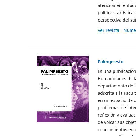
atención en enfoqu
políticas, artísti
perspectiva del sur
Ver revista
Númer
Palimpsesto
Es una publicación
Humanidades de la
departamento de Hi
adscrita a la Fac
en un espacio de d
problemas de interé
reflexión y evaluac
de volcar sus obje
conocimientos en e