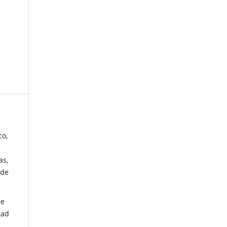
co,
as,
 de
de
tad