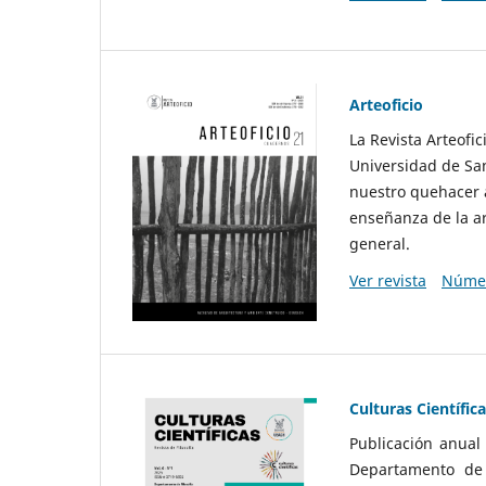
Arteoficio
La Revista Arteofi
Universidad de San
nuestro quehacer a
enseñanza de la ar
general.
Ver revista
Númer
Culturas Científic
Publicación anual
Departamento de F