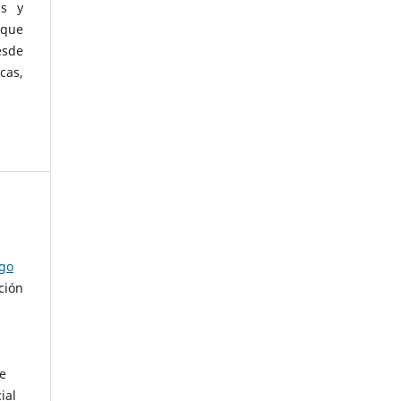
as y
 que
esde
cas,
ago
ción
de
ial