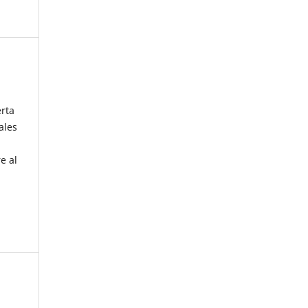
erta
ales
e al