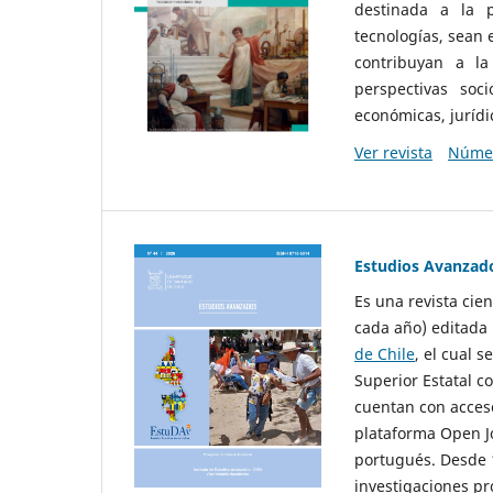
destinada a la p
tecnologías, sean
contribuyan a la
perspectivas socio
económicas, jurídic
Ver revista
Númer
Estudios Avanzad
Es una revista cie
cada año) editada 
de Chile
, el cual s
Superior Estatal co
cuentan con acceso
plataforma Open Jo
portugués. Desde 1
investigaciones pr