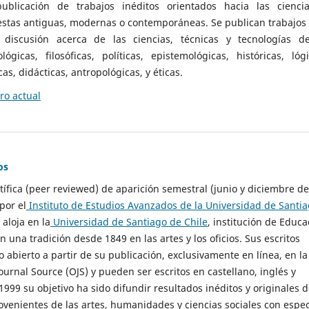
ublicación de trabajos inéditos orientados hacia las cienci
 estas antiguas, modernas o contemporáneas. Se publican trabajos
 discusión acerca de las ciencias, técnicas y tecnologías d
lógicas, filosóficas, políticas, epistemológicas, históricas, lógi
as, didácticas, antropológicas, y éticas.
o actual
os
ntífica (peer reviewed) de aparición semestral (junio y diciembre de
por el
Instituto de Estudios Avanzados de la Universidad de Santi
e aloja en la
Universidad de Santiago de Chile
, institución de Educa
n una tradición desde 1849 en las artes y los oficios. Sus escritos
 abierto a partir de su publicación, exclusivamente en línea, en la
urnal Source (OJS) y pueden ser escritos en castellano, inglés y
999 su objetivo ha sido difundir resultados inéditos y originales 
ovenientes de las artes, humanidades y ciencias sociales con espec