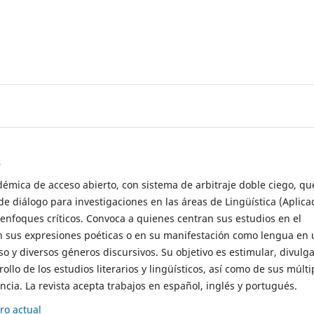
s
démica de acceso abierto, con sistema de arbitraje doble ciego, qu
de diálogo para investigaciones en las áreas de Lingüística (Aplica
 enfoques críticos. Convoca a quienes centran sus estudios en el
n sus expresiones poéticas o en su manifestación como lengua en 
so y diversos géneros discursivos. Su objetivo es estimular, divulga
rollo de los estudios literarios y lingüísticos, así como de sus múlti
cia. La revista acepta trabajos en español, inglés y portugués.
o actual