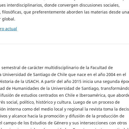
es interdisciplinarios, donde convergen discusiones sociales,
cas, filosóficas, que preferentemente aborden las materias desde un
 global.
o actual
 semestral de carácter multidisciplinario de la Facultad de
 Universidad de Santiago de Chile que nace en el año 2004 en el
storia de la USACH. A partir del año 2015 inicia una segunda épo
ultad de Humanidades de la Universidad de Santiago, transformánd
ifusión de estudios centrados en Chile e Iberoamérica, que abord
s social, político, histórico y cultura. Luego de un proceso de
ión interna como del medio local y regional la revista toma la deci
tivos y alcance hacia la promoción y difusión de la producción de
l campo de los Estudios de Género y sus intersecciones con otros