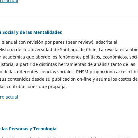
o actual
a Social y de las Mentalidades
 bianual con revisión por pares (peer review), adscrita al
storia de la Universidad de Santiago de Chile. La revista esta abi
n académica que aborde los fenómenos políticos, económicos, soci
historia, a partir de distintas herramientas de análisis tanto de las
e las diferentes ciencias sociales. RHSM proporciona acceso libr
sus contenidos desde su publicación on-line y asume los costos de
las contribuciones que propaga.
o actual
e las Personas y Tecnología