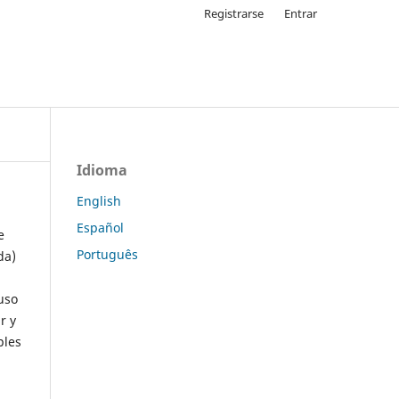
Registrarse
Entrar
Idioma
English
Español
e
Português
da)
uso
r y
ples