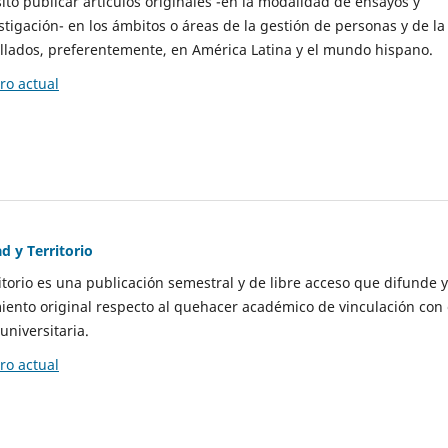
to publicar artículos originales -en la modalidad de ensayos y
stigación- en los ámbitos o áreas de la gestión de personas y de la
llados, preferentemente, en América Latina y el mundo hispano.
o actual
d y Territorio
itorio es una publicación semestral y de libre acceso que difunde y
ento original respecto al quehacer académico de vinculación con 
universitaria.
o actual