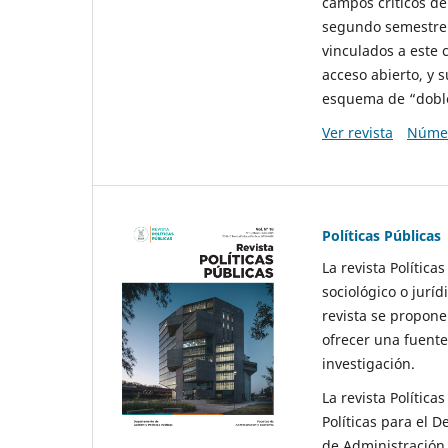
campos críticos de
segundo semestre 
vinculados a este 
acceso abierto, y 
esquema de “doble 
Ver revista
Númer
Políticas Públicas
La revista Política
sociológico o juríd
revista se propone 
ofrecer una fuente
investigación.
La revista Política
Políticas para el D
de Administración 