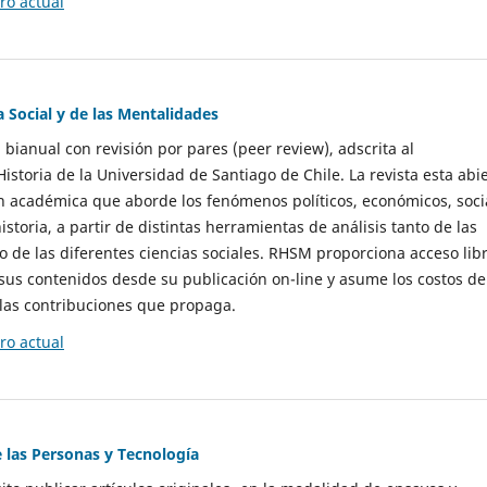
o actual
a Social y de las Mentalidades
 bianual con revisión por pares (peer review), adscrita al
storia de la Universidad de Santiago de Chile. La revista esta abi
n académica que aborde los fenómenos políticos, económicos, soci
historia, a partir de distintas herramientas de análisis tanto de las
e las diferentes ciencias sociales. RHSM proporciona acceso libr
sus contenidos desde su publicación on-line y asume los costos de
las contribuciones que propaga.
o actual
e las Personas y Tecnología