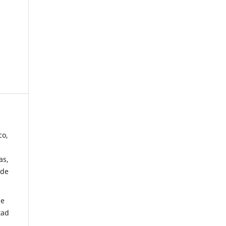
co,
as,
 de
de
tad