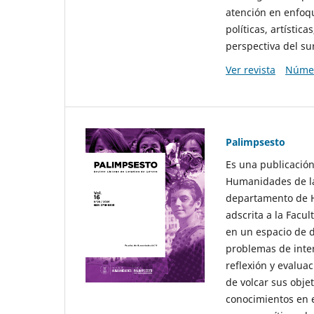
atención en enfoqu
políticas, artísti
perspectiva del sur
Ver revista
Númer
Palimpsesto
Es una publicación
Humanidades de la
departamento de Hi
adscrita a la Fac
en un espacio de d
problemas de interé
reflexión y evaluac
de volcar sus obje
conocimientos en e