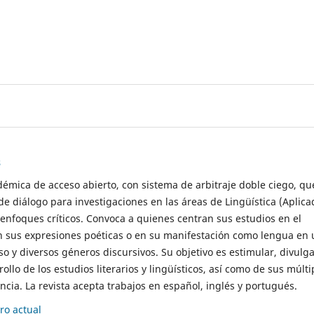
s
démica de acceso abierto, con sistema de arbitraje doble ciego, qu
de diálogo para investigaciones en las áreas de Lingüística (Aplica
 enfoques críticos. Convoca a quienes centran sus estudios en el
n sus expresiones poéticas o en su manifestación como lengua en 
so y diversos géneros discursivos. Su objetivo es estimular, divulga
rollo de los estudios literarios y lingüísticos, así como de sus múlti
cia. La revista acepta trabajos en español, inglés y portugués.
o actual