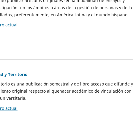
to publicar artículos originales -en la modalidad de ensayos y
stigación- en los ámbitos o áreas de la gestión de personas y de la
llados, preferentemente, en América Latina y el mundo hispano.
o actual
d y Territorio
itorio es una publicación semestral y de libre acceso que difunde y
ento original respecto al quehacer académico de vinculación con 
universitaria.
o actual