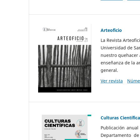
Arteoficio
La Revista Arteofi
Universidad de San
nuestro quehacer a
enseñanza de la ar
general.
Ver revista
Númer
Culturas Científic
Publicación anual
Departamento de F