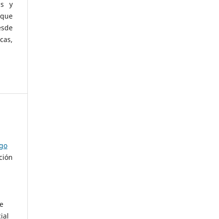
as y
 que
esde
cas,
ago
ción
de
ial