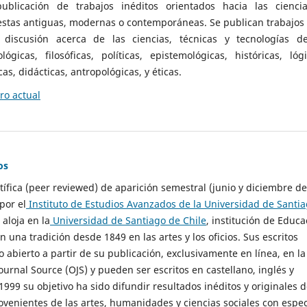
ublicación de trabajos inéditos orientados hacia las cienci
 estas antiguas, modernas o contemporáneas. Se publican trabajos
 discusión acerca de las ciencias, técnicas y tecnologías d
lógicas, filosóficas, políticas, epistemológicas, históricas, lógi
as, didácticas, antropológicas, y éticas.
o actual
os
ntífica (peer reviewed) de aparición semestral (junio y diciembre de
por el
Instituto de Estudios Avanzados de la Universidad de Santi
e aloja en la
Universidad de Santiago de Chile
, institución de Educa
n una tradición desde 1849 en las artes y los oficios. Sus escritos
 abierto a partir de su publicación, exclusivamente en línea, en la
urnal Source (OJS) y pueden ser escritos en castellano, inglés y
999 su objetivo ha sido difundir resultados inéditos y originales 
ovenientes de las artes, humanidades y ciencias sociales con espec