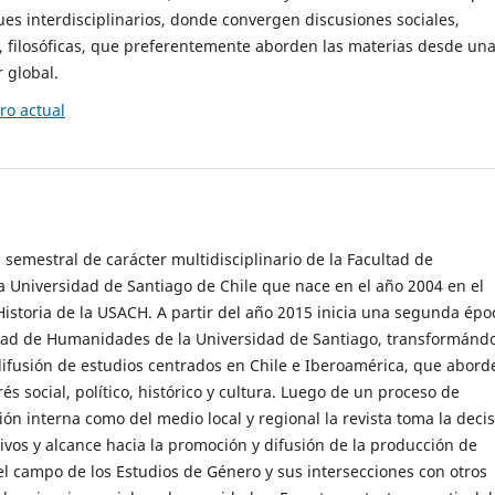
es interdisciplinarios, donde convergen discusiones sociales,
cas, filosóficas, que preferentemente aborden las materias desde un
 global.
o actual
 semestral de carácter multidisciplinario de la Facultad de
 Universidad de Santiago de Chile que nace en el año 2004 en el
storia de la USACH. A partir del año 2015 inicia una segunda épo
ultad de Humanidades de la Universidad de Santiago, transformánd
ifusión de estudios centrados en Chile e Iberoamérica, que abord
s social, político, histórico y cultura. Luego de un proceso de
ión interna como del medio local y regional la revista toma la deci
tivos y alcance hacia la promoción y difusión de la producción de
l campo de los Estudios de Género y sus intersecciones con otros