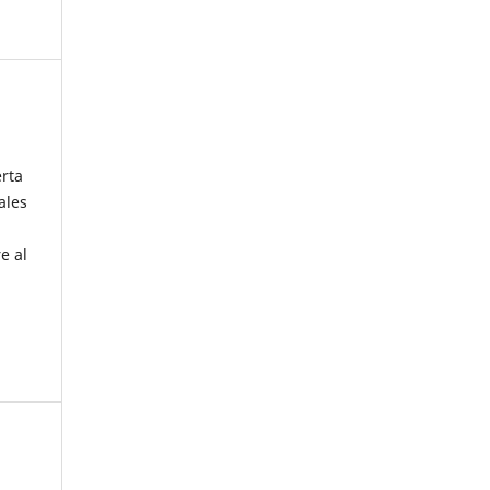
erta
ales
e al