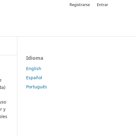
Registrarse
Entrar
Idioma
English
Español
e
Português
da)
uso
r y
ples