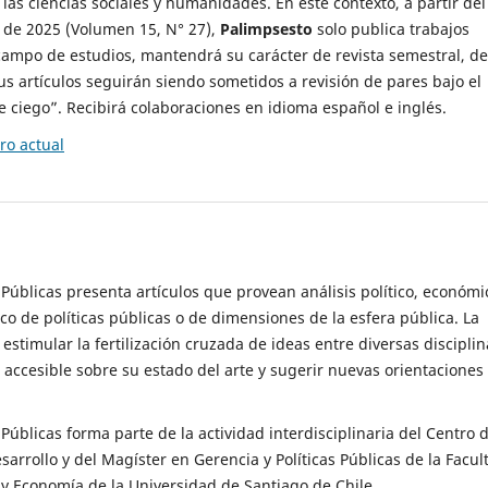
 las ciencias sociales y humanidades. En este contexto, a partir del
de 2025 (Volumen 15, N° 27),
Palimpsesto
solo publica trabajos
campo de estudios, mantendrá su carácter de revista semestral, de
sus artículos seguirán siendo sometidos a revisión de pares bajo el
ciego”. Recibirá colaboraciones en idioma español e inglés.
o actual
s Públicas presenta artículos que provean análisis político, económi
ico de políticas públicas o de dimensiones de la esfera pública. La
estimular la fertilización cruzada de ideas entre diversas disciplin
 accesible sobre su estado del arte y sugerir nuevas orientaciones
s Públicas forma parte de la actividad interdisciplinaria del Centro 
esarrollo y del Magíster en Gerencia y Políticas Públicas de la Facul
y Economía de la Universidad de Santiago de Chile.