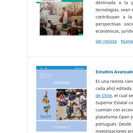
destinada a la p
tecnologías, sean
contribuyan a la
perspectivas socio
económicas, jurídic
Ver revista
Númer
Estudios Avanzad
Es una revista cie
cada año) editada 
de Chile
, el cual s
Superior Estatal co
cuentan con acceso
plataforma Open Jo
portugués. Desde 1
investigaciones pr