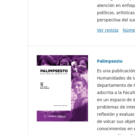
atención en enfoqu
políticas, artísti
perspectiva del sur
Ver revista
Númer
Palimpsesto
Es una publicación
Humanidades de la
departamento de Hi
adscrita a la Fac
en un espacio de d
problemas de interé
reflexión y evaluac
de volcar sus obje
conocimientos en e