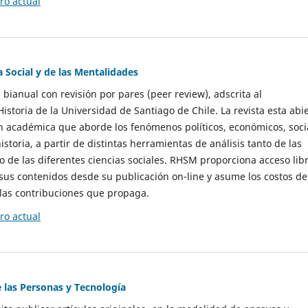
o actual
a Social y de las Mentalidades
 bianual con revisión por pares (peer review), adscrita al
storia de la Universidad de Santiago de Chile. La revista esta abi
n académica que aborde los fenómenos políticos, económicos, soci
historia, a partir de distintas herramientas de análisis tanto de las
e las diferentes ciencias sociales. RHSM proporciona acceso libr
sus contenidos desde su publicación on-line y asume los costos de
las contribuciones que propaga.
o actual
e las Personas y Tecnología