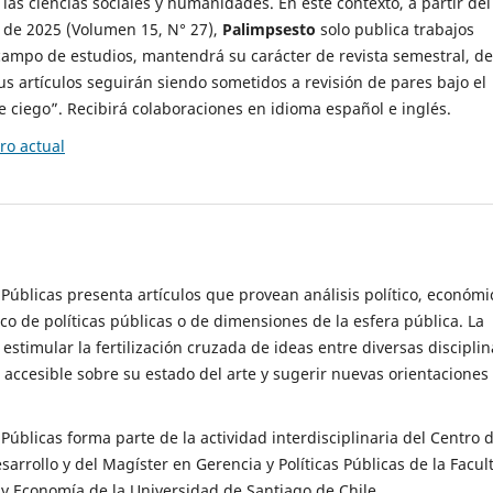
 las ciencias sociales y humanidades. En este contexto, a partir del
de 2025 (Volumen 15, N° 27),
Palimpsesto
solo publica trabajos
campo de estudios, mantendrá su carácter de revista semestral, de
sus artículos seguirán siendo sometidos a revisión de pares bajo el
ciego”. Recibirá colaboraciones en idioma español e inglés.
o actual
s Públicas presenta artículos que provean análisis político, económi
ico de políticas públicas o de dimensiones de la esfera pública. La
estimular la fertilización cruzada de ideas entre diversas disciplin
 accesible sobre su estado del arte y sugerir nuevas orientaciones
s Públicas forma parte de la actividad interdisciplinaria del Centro 
esarrollo y del Magíster en Gerencia y Políticas Públicas de la Facul
y Economía de la Universidad de Santiago de Chile.