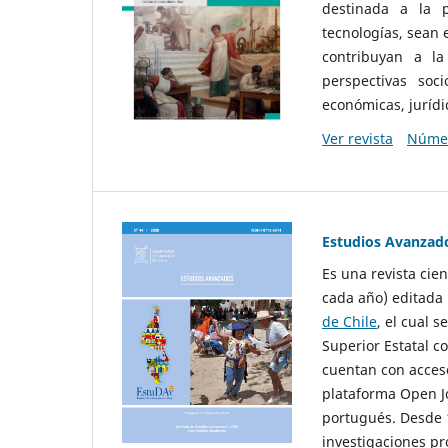
destinada a la p
tecnologías, sean
contribuyan a la
perspectivas socio
económicas, jurídic
Ver revista
Númer
Estudios Avanzad
Es una revista cie
cada año) editada 
de Chile
, el cual s
Superior Estatal co
cuentan con acceso
plataforma Open Jo
portugués. Desde 1
investigaciones pr