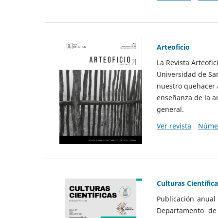
Arteoficio
La Revista Arteofi
Universidad de San
nuestro quehacer a
enseñanza de la ar
general.
Ver revista
Númer
Culturas Científic
Publicación anual
Departamento de F