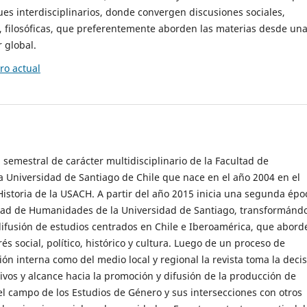
es interdisciplinarios, donde convergen discusiones sociales,
cas, filosóficas, que preferentemente aborden las materias desde un
 global.
o actual
 semestral de carácter multidisciplinario de la Facultad de
 Universidad de Santiago de Chile que nace en el año 2004 en el
storia de la USACH. A partir del año 2015 inicia una segunda épo
ultad de Humanidades de la Universidad de Santiago, transformánd
ifusión de estudios centrados en Chile e Iberoamérica, que abord
s social, político, histórico y cultura. Luego de un proceso de
ión interna como del medio local y regional la revista toma la deci
tivos y alcance hacia la promoción y difusión de la producción de
l campo de los Estudios de Género y sus intersecciones con otros