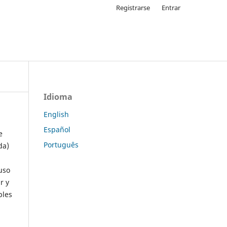
Registrarse
Entrar
Idioma
English
Español
e
Português
da)
uso
r y
ples