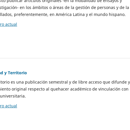
to publicar artículos originales -en la modalidad de ensayos y
stigación- en los ámbitos o áreas de la gestión de personas y de la
llados, preferentemente, en América Latina y el mundo hispano.
o actual
d y Territorio
itorio es una publicación semestral y de libre acceso que difunde y
ento original respecto al quehacer académico de vinculación con 
universitaria.
o actual