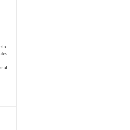
erta
ales
e al