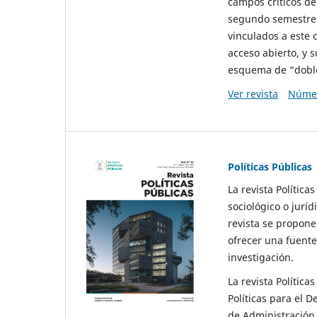
campos críticos de
segundo semestre 
vinculados a este 
acceso abierto, y 
esquema de “doble 
Ver revista
Númer
Políticas Públicas
La revista Política
sociológico o juríd
revista se propone 
ofrecer una fuente
investigación.
La revista Política
Políticas para el D
de Administración 