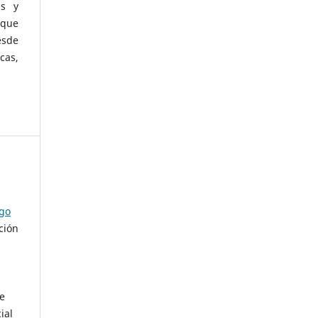
as y
 que
esde
cas,
ago
ción
de
ial