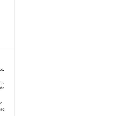
co,
as,
 de
de
tad