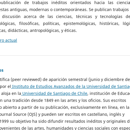
ublicación de trabajos inéditos orientados hacia las cienci
 estas antiguas, modernas o contemporáneas. Se publican trabajos
 discusión acerca de las ciencias, técnicas y tecnologías d
lógicas, filosóficas, políticas, epistemológicas, históricas, lógi
as, didácticas, antropológicas, y éticas.
o actual
os
ntífica (peer reviewed) de aparición semestral (junio y diciembre de
por el
Instituto de Estudios Avanzados de la Universidad de Santi
e aloja en la
Universidad de Santiago de Chile
, institución de Educa
n una tradición desde 1849 en las artes y los oficios. Sus escritos
 abierto a partir de su publicación, exclusivamente en línea, en la
urnal Source (OJS) y pueden ser escritos en castellano, inglés y
999 su objetivo ha sido difundir resultados inéditos y originales 
ovenientes de las artes, humanidades y ciencias sociales con espec