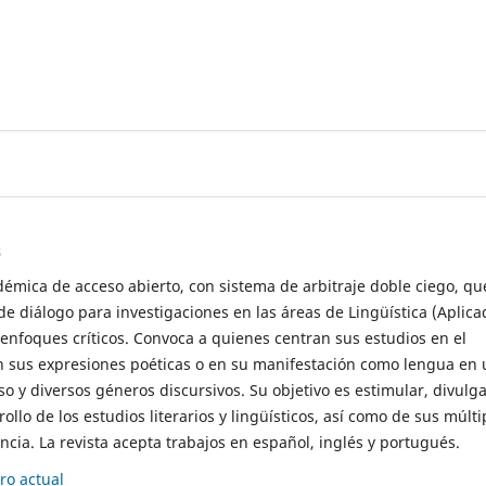
s
démica de acceso abierto, con sistema de arbitraje doble ciego, qu
de diálogo para investigaciones en las áreas de Lingüística (Aplica
 enfoques críticos. Convoca a quienes centran sus estudios en el
n sus expresiones poéticas o en su manifestación como lengua en 
so y diversos géneros discursivos. Su objetivo es estimular, divulga
rollo de los estudios literarios y lingüísticos, así como de sus múlti
cia. La revista acepta trabajos en español, inglés y portugués.
o actual