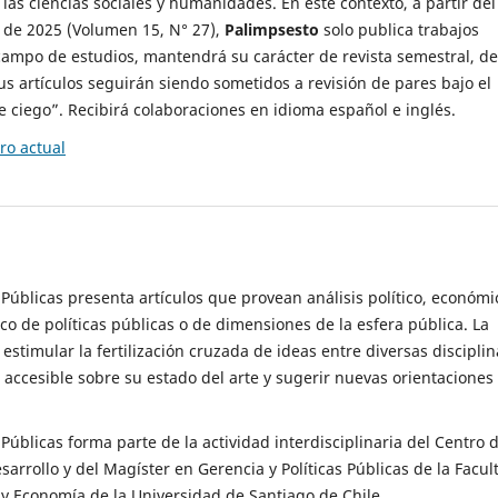
 las ciencias sociales y humanidades. En este contexto, a partir del
de 2025 (Volumen 15, N° 27),
Palimpsesto
solo publica trabajos
campo de estudios, mantendrá su carácter de revista semestral, de
sus artículos seguirán siendo sometidos a revisión de pares bajo el
ciego”. Recibirá colaboraciones en idioma español e inglés.
o actual
s Públicas presenta artículos que provean análisis político, económi
ico de políticas públicas o de dimensiones de la esfera pública. La
estimular la fertilización cruzada de ideas entre diversas disciplin
 accesible sobre su estado del arte y sugerir nuevas orientaciones
s Públicas forma parte de la actividad interdisciplinaria del Centro 
esarrollo y del Magíster en Gerencia y Políticas Públicas de la Facul
y Economía de la Universidad de Santiago de Chile.