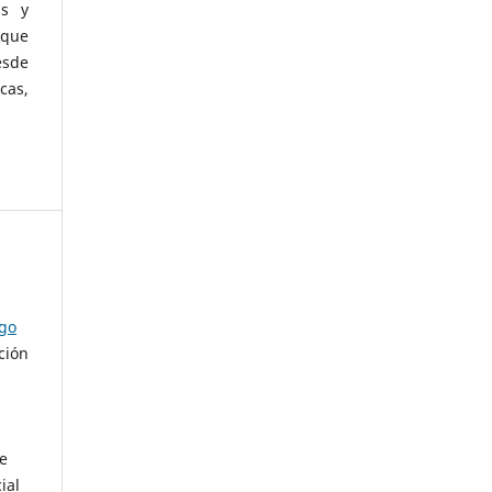
as y
 que
esde
cas,
ago
ción
de
ial