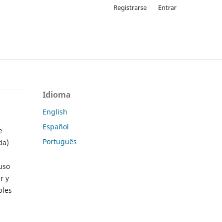
Registrarse
Entrar
Idioma
English
Español
e
Português
da)
uso
r y
ples