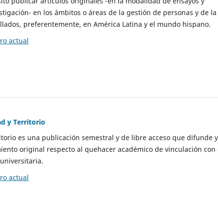
to publicar artículos originales -en la modalidad de ensayos y
stigación- en los ámbitos o áreas de la gestión de personas y de la
llados, preferentemente, en América Latina y el mundo hispano.
o actual
d y Territorio
itorio es una publicación semestral y de libre acceso que difunde y
ento original respecto al quehacer académico de vinculación con 
universitaria.
o actual