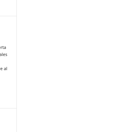
erta
ales
e al