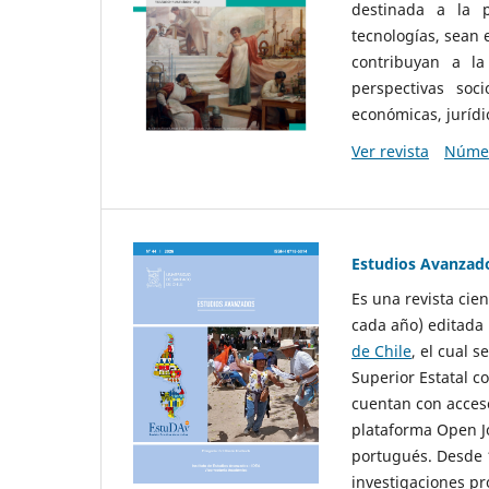
destinada a la p
tecnologías, sean
contribuyan a la
perspectivas socio
económicas, jurídic
Ver revista
Númer
Estudios Avanzad
Es una revista cie
cada año) editada 
de Chile
, el cual s
Superior Estatal co
cuentan con acceso
plataforma Open Jo
portugués. Desde 1
investigaciones pr