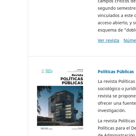
campos críticos de
segundo semestre 
vinculados a este 
acceso abierto, y 
esquema de “doble 
Ver revista
Númer
Políticas Públicas
La revista Política
sociológico o juríd
revista se propone 
ofrecer una fuente
investigación.
La revista Política
Políticas para el D
de Administración 