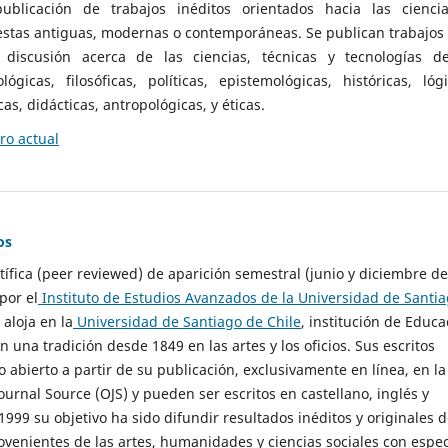
ublicación de trabajos inéditos orientados hacia las cienci
 estas antiguas, modernas o contemporáneas. Se publican trabajos
 discusión acerca de las ciencias, técnicas y tecnologías d
lógicas, filosóficas, políticas, epistemológicas, históricas, lógi
as, didácticas, antropológicas, y éticas.
o actual
os
ntífica (peer reviewed) de aparición semestral (junio y diciembre de
por el
Instituto de Estudios Avanzados de la Universidad de Santi
e aloja en la
Universidad de Santiago de Chile
, institución de Educa
n una tradición desde 1849 en las artes y los oficios. Sus escritos
 abierto a partir de su publicación, exclusivamente en línea, en la
urnal Source (OJS) y pueden ser escritos en castellano, inglés y
999 su objetivo ha sido difundir resultados inéditos y originales 
ovenientes de las artes, humanidades y ciencias sociales con espec