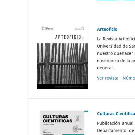
Arteoficio
La Revista Arteofi
Universidad de San
nuestro quehacer a
enseñanza de la ar
general.
Ver revista
Númer
Culturas Científic
Publicación anual
Departamento de F