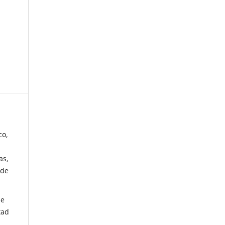
co,
as,
 de
de
tad