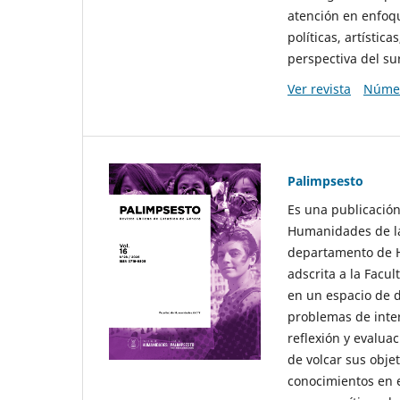
atención en enfoqu
políticas, artísti
perspectiva del sur
Ver revista
Númer
Palimpsesto
Es una publicación
Humanidades de la
departamento de Hi
adscrita a la Fac
en un espacio de d
problemas de interé
reflexión y evaluac
de volcar sus obje
conocimientos en e