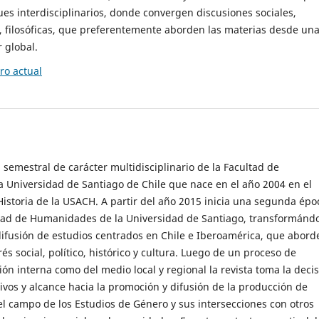
es interdisciplinarios, donde convergen discusiones sociales,
cas, filosóficas, que preferentemente aborden las materias desde un
 global.
o actual
 semestral de carácter multidisciplinario de la Facultad de
 Universidad de Santiago de Chile que nace en el año 2004 en el
storia de la USACH. A partir del año 2015 inicia una segunda épo
ultad de Humanidades de la Universidad de Santiago, transformánd
ifusión de estudios centrados en Chile e Iberoamérica, que abord
s social, político, histórico y cultura. Luego de un proceso de
ión interna como del medio local y regional la revista toma la deci
tivos y alcance hacia la promoción y difusión de la producción de
l campo de los Estudios de Género y sus intersecciones con otros