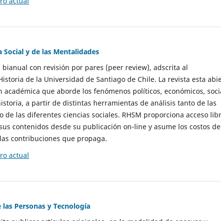
o actual
a Social y de las Mentalidades
 bianual con revisión por pares (peer review), adscrita al
storia de la Universidad de Santiago de Chile. La revista esta abi
n académica que aborde los fenómenos políticos, económicos, soci
historia, a partir de distintas herramientas de análisis tanto de las
e las diferentes ciencias sociales. RHSM proporciona acceso libr
sus contenidos desde su publicación on-line y asume los costos de
las contribuciones que propaga.
o actual
e las Personas y Tecnología