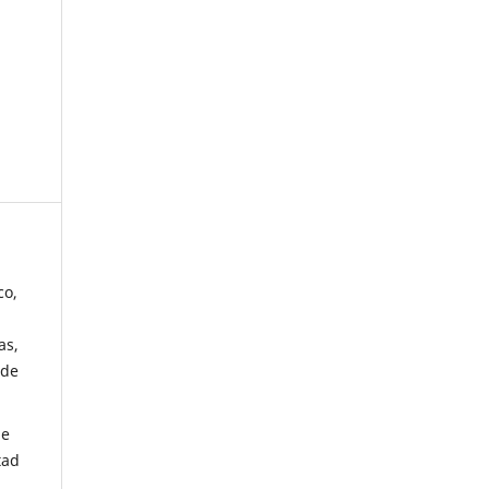
co,
as,
 de
de
tad