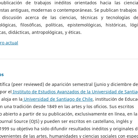
ublicación de trabajos inéditos orientados hacia las cienci
 estas antiguas, modernas o contemporáneas. Se publican trabajos
 discusión acerca de las ciencias, técnicas y tecnologías d
lógicas, filosóficas, políticas, epistemológicas, históricas, lógi
as, didácticas, antropológicas, y éticas.
o actual
os
ntífica (peer reviewed) de aparición semestral (junio y diciembre de
por el
Instituto de Estudios Avanzados de la Universidad de Santi
e aloja en la
Universidad de Santiago de Chile
, institución de Educa
n una tradición desde 1849 en las artes y los oficios. Sus escritos
 abierto a partir de su publicación, exclusivamente en línea, en la
urnal Source (OJS) y pueden ser escritos en castellano, inglés y
999 su objetivo ha sido difundir resultados inéditos y originales 
ovenientes de las artes, humanidades y ciencias sociales con espec