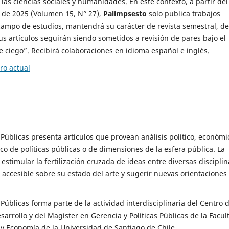
 las ciencias sociales y humanidades. En este contexto, a partir del
de 2025 (Volumen 15, N° 27),
Palimpsesto
solo publica trabajos
campo de estudios, mantendrá su carácter de revista semestral, de
sus artículos seguirán siendo sometidos a revisión de pares bajo el
ciego”. Recibirá colaboraciones en idioma español e inglés.
o actual
s Públicas presenta artículos que provean análisis político, económi
ico de políticas públicas o de dimensiones de la esfera pública. La
estimular la fertilización cruzada de ideas entre diversas disciplin
 accesible sobre su estado del arte y sugerir nuevas orientaciones
s Públicas forma parte de la actividad interdisciplinaria del Centro 
esarrollo y del Magíster en Gerencia y Políticas Públicas de la Facul
y Economía de la Universidad de Santiago de Chile.