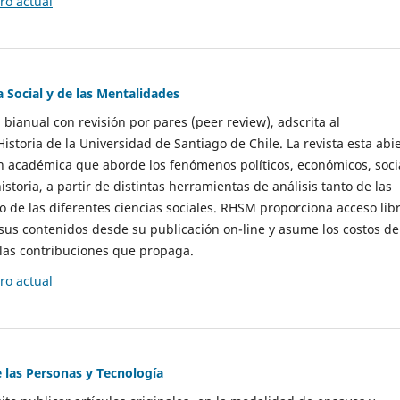
o actual
a Social y de las Mentalidades
 bianual con revisión por pares (peer review), adscrita al
storia de la Universidad de Santiago de Chile. La revista esta abi
n académica que aborde los fenómenos políticos, económicos, soci
historia, a partir de distintas herramientas de análisis tanto de las
e las diferentes ciencias sociales. RHSM proporciona acceso libr
sus contenidos desde su publicación on-line y asume los costos de
las contribuciones que propaga.
o actual
e las Personas y Tecnología