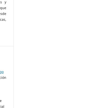
as y
 que
esde
cas,
ago
ción
de
ial