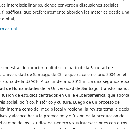
es interdisciplinarios, donde convergen discusiones sociales,
cas, filosóficas, que preferentemente aborden las materias desde un
 global.
o actual
 semestral de carácter multidisciplinario de la Facultad de
 Universidad de Santiago de Chile que nace en el año 2004 en el
storia de la USACH. A partir del año 2015 inicia una segunda épo
ultad de Humanidades de la Universidad de Santiago, transformánd
ifusión de estudios centrados en Chile e Iberoamérica, que abord
s social, político, histórico y cultura. Luego de un proceso de
ión interna como del medio local y regional la revista toma la deci
tivos y alcance hacia la promoción y difusión de la producción de
l campo de los Estudios de Género y sus intersecciones con otros