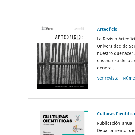
Arteoficio
La Revista Arteofi
Universidad de San
nuestro quehacer a
enseñanza de la ar
general.
Ver revista
Númer
Culturas Científic
Publicación anual
Departamento de F