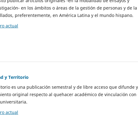
to publicar artículos originales -en la modalidad de ensayos y
stigación- en los ámbitos o áreas de la gestión de personas y de la
llados, preferentemente, en América Latina y el mundo hispano.
o actual
d y Territorio
itorio es una publicación semestral y de libre acceso que difunde y
ento original respecto al quehacer académico de vinculación con 
universitaria.
o actual