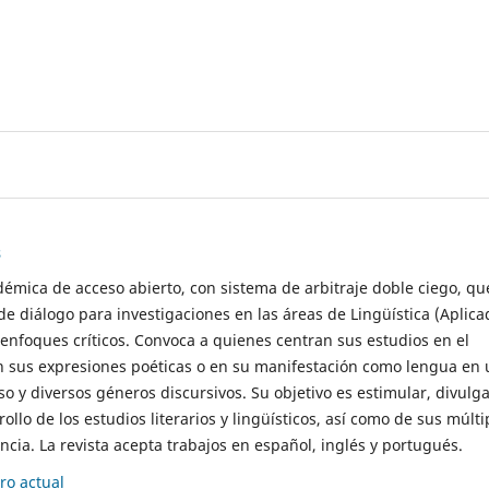
s
démica de acceso abierto, con sistema de arbitraje doble ciego, qu
de diálogo para investigaciones en las áreas de Lingüística (Aplica
 enfoques críticos. Convoca a quienes centran sus estudios en el
n sus expresiones poéticas o en su manifestación como lengua en 
so y diversos géneros discursivos. Su objetivo es estimular, divulga
rollo de los estudios literarios y lingüísticos, así como de sus múlti
cia. La revista acepta trabajos en español, inglés y portugués.
o actual