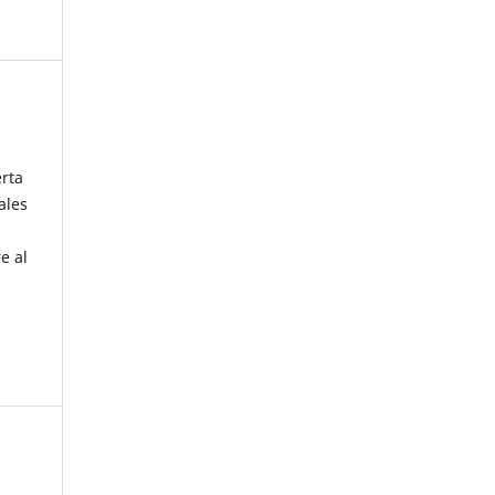
erta
ales
e al