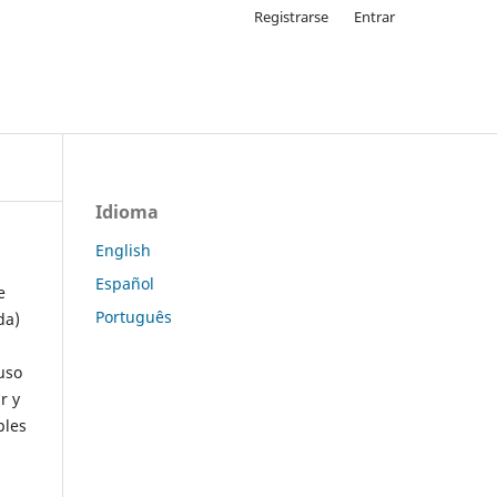
Registrarse
Entrar
Idioma
English
Español
e
Português
da)
uso
r y
ples