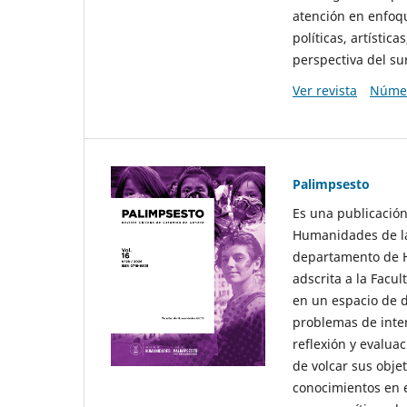
atención en enfoqu
políticas, artísti
perspectiva del sur
Ver revista
Númer
Palimpsesto
Es una publicación
Humanidades de la
departamento de Hi
adscrita a la Fac
en un espacio de d
problemas de interé
reflexión y evaluac
de volcar sus obje
conocimientos en e