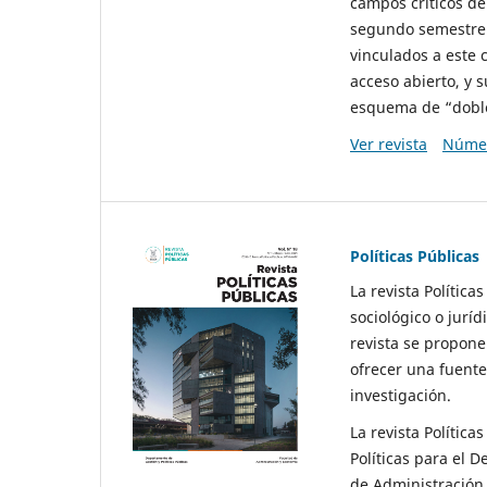
campos críticos de
segundo semestre 
vinculados a este 
acceso abierto, y 
esquema de “doble 
Ver revista
Númer
Políticas Públicas
La revista Política
sociológico o juríd
revista se propone 
ofrecer una fuente
investigación.
La revista Política
Políticas para el D
de Administración 