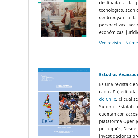
destinada a la p
tecnologías, sean
contribuyan a la
perspectivas socio
económicas, jurídic
Ver revista
Númer
Estudios Avanzad
Es una revista cie
cada año) editada 
de Chile
, el cual s
Superior Estatal co
cuentan con acceso
plataforma Open Jo
portugués. Desde 1
investigaciones pr