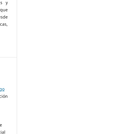
as y
 que
esde
cas,
ago
ción
de
ial