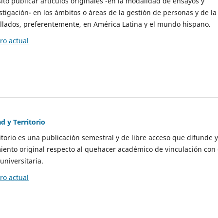
to publicar artículos originales -en la modalidad de ensayos y
stigación- en los ámbitos o áreas de la gestión de personas y de la
llados, preferentemente, en América Latina y el mundo hispano.
o actual
d y Territorio
itorio es una publicación semestral y de libre acceso que difunde y
ento original respecto al quehacer académico de vinculación con 
universitaria.
o actual