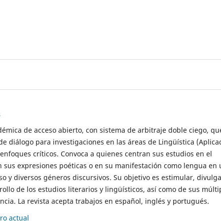
s
démica de acceso abierto, con sistema de arbitraje doble ciego, qu
de diálogo para investigaciones en las áreas de Lingüística (Aplica
 enfoques críticos. Convoca a quienes centran sus estudios en el
n sus expresiones poéticas o en su manifestación como lengua en 
so y diversos géneros discursivos. Su objetivo es estimular, divulga
rollo de los estudios literarios y lingüísticos, así como de sus múlti
cia. La revista acepta trabajos en español, inglés y portugués.
o actual