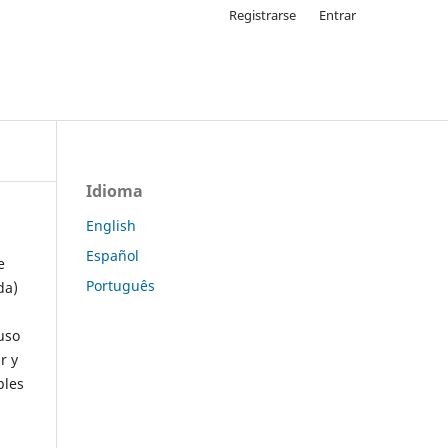
Registrarse
Entrar
Idioma
English
Español
e
Português
da)
uso
r y
ples