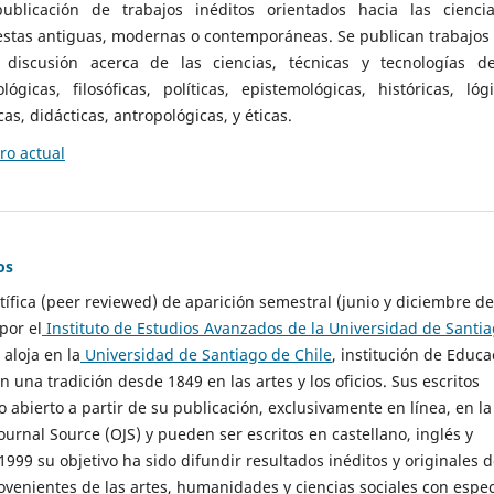
ublicación de trabajos inéditos orientados hacia las cienci
 estas antiguas, modernas o contemporáneas. Se publican trabajos
 discusión acerca de las ciencias, técnicas y tecnologías d
lógicas, filosóficas, políticas, epistemológicas, históricas, lógi
as, didácticas, antropológicas, y éticas.
o actual
os
ntífica (peer reviewed) de aparición semestral (junio y diciembre de
por el
Instituto de Estudios Avanzados de la Universidad de Santi
e aloja en la
Universidad de Santiago de Chile
, institución de Educa
n una tradición desde 1849 en las artes y los oficios. Sus escritos
 abierto a partir de su publicación, exclusivamente en línea, en la
urnal Source (OJS) y pueden ser escritos en castellano, inglés y
999 su objetivo ha sido difundir resultados inéditos y originales 
ovenientes de las artes, humanidades y ciencias sociales con espec