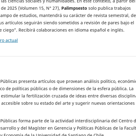
 las ciencias sociales y humanidades. En este contexto, a partir del
de 2025 (Volumen 15, N° 27),
Palimpsesto
solo publica trabajos
campo de estudios, mantendrá su carácter de revista semestral, de
sus artículos seguirán siendo sometidos a revisión de pares bajo el
ciego”. Recibirá colaboraciones en idioma español e inglés.
o actual
s Públicas presenta artículos que provean análisis político, económi
ico de políticas públicas o de dimensiones de la esfera pública. La
estimular la fertilización cruzada de ideas entre diversas disciplin
 accesible sobre su estado del arte y sugerir nuevas orientaciones
s Públicas forma parte de la actividad interdisciplinaria del Centro 
esarrollo y del Magíster en Gerencia y Políticas Públicas de la Facul
y Economía de la Universidad de Santiago de Chile.