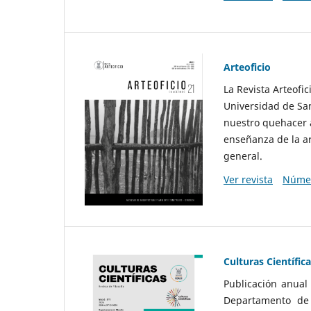
Arteoficio
La Revista Arteofi
Universidad de San
nuestro quehacer a
enseñanza de la ar
general.
Ver revista
Númer
Culturas Científic
Publicación anual
Departamento de F