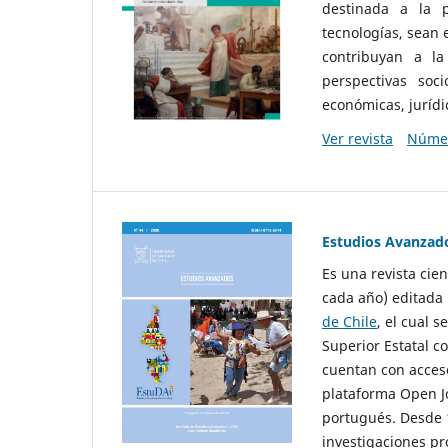
destinada a la p
tecnologías, sean
contribuyan a la
perspectivas socio
económicas, jurídic
Ver revista
Númer
Estudios Avanzad
Es una revista cie
cada año) editada 
de Chile
, el cual s
Superior Estatal co
cuentan con acceso
plataforma Open Jo
portugués. Desde 1
investigaciones pr