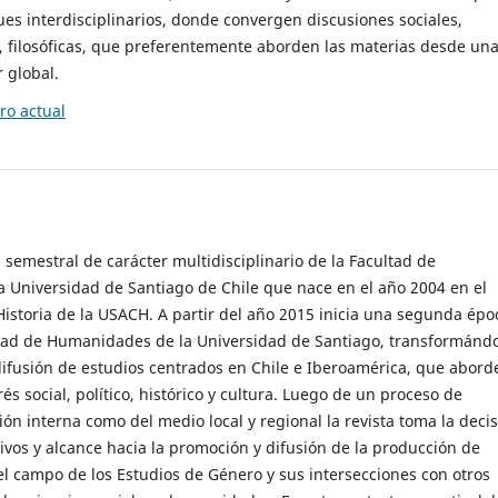
es interdisciplinarios, donde convergen discusiones sociales,
cas, filosóficas, que preferentemente aborden las materias desde un
 global.
o actual
 semestral de carácter multidisciplinario de la Facultad de
 Universidad de Santiago de Chile que nace en el año 2004 en el
storia de la USACH. A partir del año 2015 inicia una segunda épo
ultad de Humanidades de la Universidad de Santiago, transformánd
ifusión de estudios centrados en Chile e Iberoamérica, que abord
s social, político, histórico y cultura. Luego de un proceso de
ión interna como del medio local y regional la revista toma la deci
tivos y alcance hacia la promoción y difusión de la producción de
l campo de los Estudios de Género y sus intersecciones con otros