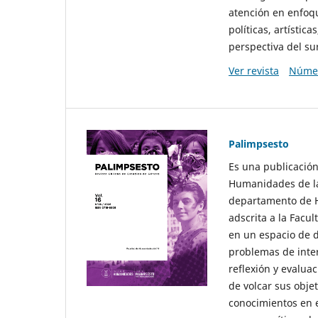
atención en enfoqu
políticas, artísti
perspectiva del sur
Ver revista
Númer
Palimpsesto
Es una publicación
Humanidades de la
departamento de Hi
adscrita a la Fac
en un espacio de d
problemas de interé
reflexión y evaluac
de volcar sus obje
conocimientos en e