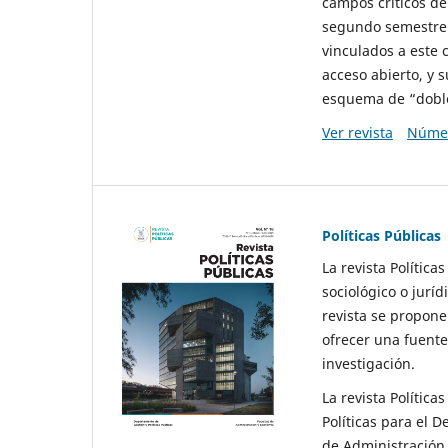
campos críticos de
segundo semestre 
vinculados a este 
acceso abierto, y 
esquema de “doble 
Ver revista
Númer
Políticas Públicas
La revista Política
sociológico o juríd
revista se propone 
ofrecer una fuente
investigación.
La revista Política
Políticas para el D
de Administración 