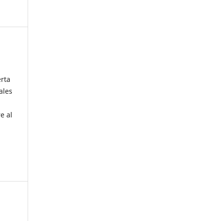
erta
ales
e al