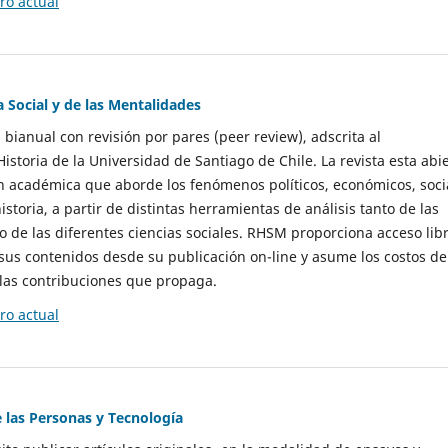
o actual
a Social y de las Mentalidades
 bianual con revisión por pares (peer review), adscrita al
storia de la Universidad de Santiago de Chile. La revista esta abi
n académica que aborde los fenómenos políticos, económicos, soci
historia, a partir de distintas herramientas de análisis tanto de las
e las diferentes ciencias sociales. RHSM proporciona acceso libr
sus contenidos desde su publicación on-line y asume los costos de
las contribuciones que propaga.
o actual
e las Personas y Tecnología