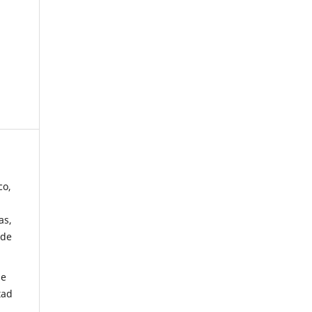
co,
as,
 de
de
tad