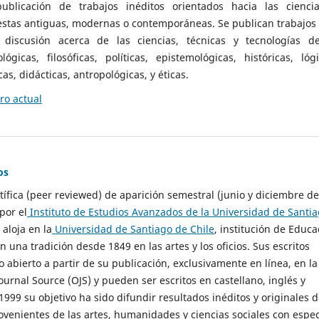
ublicación de trabajos inéditos orientados hacia las cienci
 estas antiguas, modernas o contemporáneas. Se publican trabajos
 discusión acerca de las ciencias, técnicas y tecnologías d
lógicas, filosóficas, políticas, epistemológicas, históricas, lógi
as, didácticas, antropológicas, y éticas.
o actual
os
ntífica (peer reviewed) de aparición semestral (junio y diciembre de
por el
Instituto de Estudios Avanzados de la Universidad de Santi
e aloja en la
Universidad de Santiago de Chile
, institución de Educa
n una tradición desde 1849 en las artes y los oficios. Sus escritos
 abierto a partir de su publicación, exclusivamente en línea, en la
urnal Source (OJS) y pueden ser escritos en castellano, inglés y
999 su objetivo ha sido difundir resultados inéditos y originales 
ovenientes de las artes, humanidades y ciencias sociales con espec