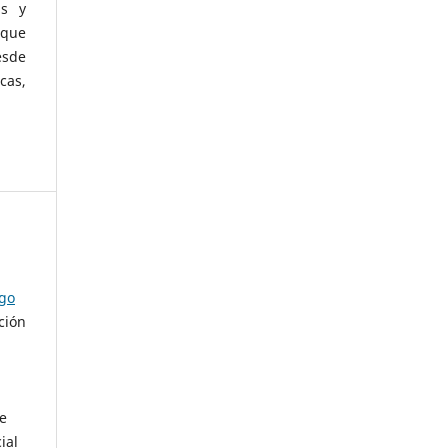
as y
 que
esde
cas,
ago
ción
de
ial