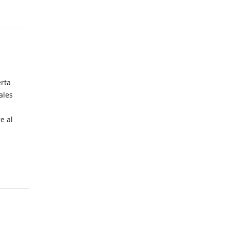
erta
ales
e al