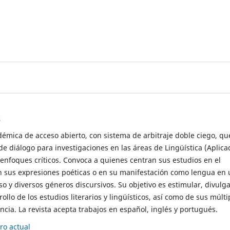
s
démica de acceso abierto, con sistema de arbitraje doble ciego, qu
de diálogo para investigaciones en las áreas de Lingüística (Aplica
 enfoques críticos. Convoca a quienes centran sus estudios en el
n sus expresiones poéticas o en su manifestación como lengua en 
so y diversos géneros discursivos. Su objetivo es estimular, divulga
rollo de los estudios literarios y lingüísticos, así como de sus múlti
cia. La revista acepta trabajos en español, inglés y portugués.
o actual