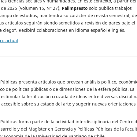
 las ciencias sociales y humanidades. En este contexto, a partir del
de 2025 (Volumen 15, N° 27),
Palimpsesto
solo publica trabajos
campo de estudios, mantendrá su carácter de revista semestral, de
sus artículos seguirán siendo sometidos a revisión de pares bajo el
ciego”. Recibirá colaboraciones en idioma español e inglés.
o actual
s Públicas presenta artículos que provean análisis político, económi
ico de políticas públicas o de dimensiones de la esfera pública. La
estimular la fertilización cruzada de ideas entre diversas disciplin
 accesible sobre su estado del arte y sugerir nuevas orientaciones
s Públicas forma parte de la actividad interdisciplinaria del Centro 
esarrollo y del Magíster en Gerencia y Políticas Públicas de la Facul
y Economía de la Universidad de Santiago de Chile.