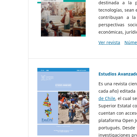
destinada a la p
tecnologías, sean
contribuyan a la
perspectivas socio
económicas, jurídic
Ver revista
Númer
Estudios Avanzad
Es una revista cie
cada año) editada 
de Chile
, el cual s
Superior Estatal co
cuentan con acceso
plataforma Open Jo
portugués. Desde 1
investigaciones pr