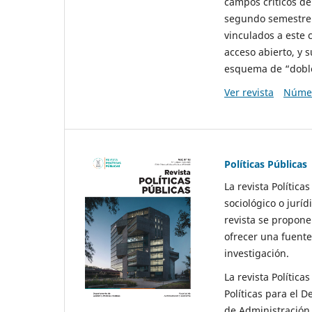
campos críticos de
segundo semestre 
vinculados a este 
acceso abierto, y 
esquema de “doble 
Ver revista
Númer
Políticas Públicas
La revista Política
sociológico o juríd
revista se propone 
ofrecer una fuente
investigación.
La revista Política
Políticas para el D
de Administración 