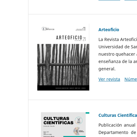
Arteoficio
La Revista Arteofi
Universidad de San
nuestro quehacer a
enseñanza de la ar
general.
Ver revista
Númer
Culturas Científic
Publicación anual
Departamento de F