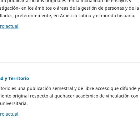
to publicar artículos originales -en la modalidad de ensayos y
stigación- en los ámbitos o áreas de la gestión de personas y de la
llados, preferentemente, en América Latina y el mundo hispano.
o actual
d y Territorio
itorio es una publicación semestral y de libre acceso que difunde y
ento original respecto al quehacer académico de vinculación con 
universitaria.
o actual