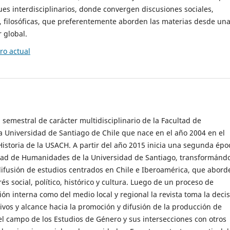
es interdisciplinarios, donde convergen discusiones sociales,
cas, filosóficas, que preferentemente aborden las materias desde un
 global.
o actual
 semestral de carácter multidisciplinario de la Facultad de
 Universidad de Santiago de Chile que nace en el año 2004 en el
storia de la USACH. A partir del año 2015 inicia una segunda épo
ultad de Humanidades de la Universidad de Santiago, transformánd
ifusión de estudios centrados en Chile e Iberoamérica, que abord
s social, político, histórico y cultura. Luego de un proceso de
ión interna como del medio local y regional la revista toma la deci
tivos y alcance hacia la promoción y difusión de la producción de
l campo de los Estudios de Género y sus intersecciones con otros