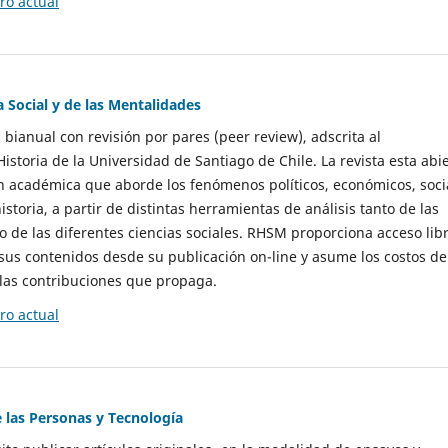
o actual
a Social y de las Mentalidades
 bianual con revisión por pares (peer review), adscrita al
storia de la Universidad de Santiago de Chile. La revista esta abi
n académica que aborde los fenómenos políticos, económicos, soci
historia, a partir de distintas herramientas de análisis tanto de las
e las diferentes ciencias sociales. RHSM proporciona acceso libr
sus contenidos desde su publicación on-line y asume los costos de
las contribuciones que propaga.
o actual
e las Personas y Tecnología