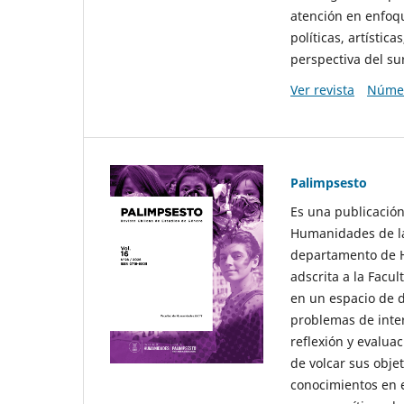
atención en enfoqu
políticas, artísti
perspectiva del sur
Ver revista
Númer
Palimpsesto
Es una publicación
Humanidades de la
departamento de Hi
adscrita a la Fac
en un espacio de d
problemas de interé
reflexión y evaluac
de volcar sus obje
conocimientos en e