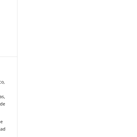
co,
as,
 de
de
tad