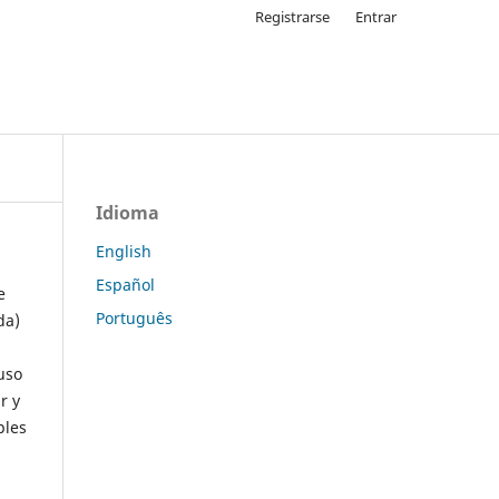
Registrarse
Entrar
Idioma
English
Español
e
Português
da)
uso
r y
ples