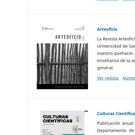
Arteoficio
La Revista Arteofi
Universidad de San
nuestro quehacer a
enseñanza de la ar
general.
Ver revista
Númer
Culturas Científic
Publicación anual
Departamento de F