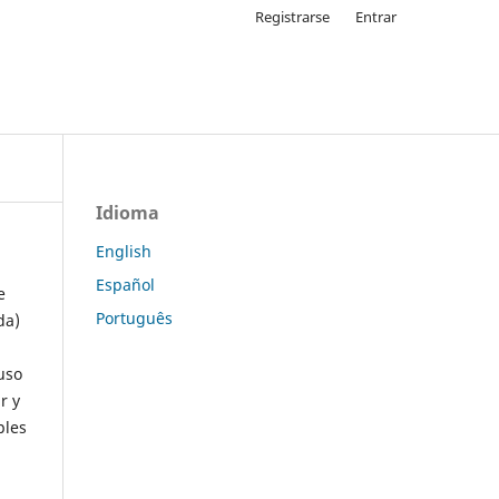
Registrarse
Entrar
Idioma
English
Español
e
Português
da)
uso
r y
ples