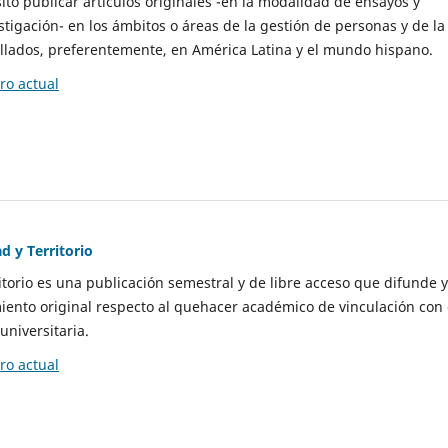
to publicar artículos originales -en la modalidad de ensayos y
stigación- en los ámbitos o áreas de la gestión de personas y de la
llados, preferentemente, en América Latina y el mundo hispano.
o actual
d y Territorio
itorio es una publicación semestral y de libre acceso que difunde y
ento original respecto al quehacer académico de vinculación con 
universitaria.
o actual