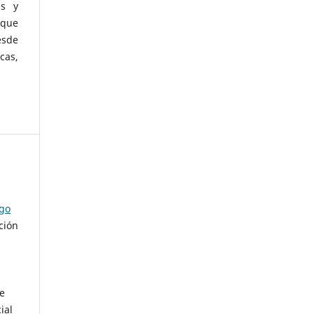
as y
 que
esde
cas,
ago
ción
de
ial