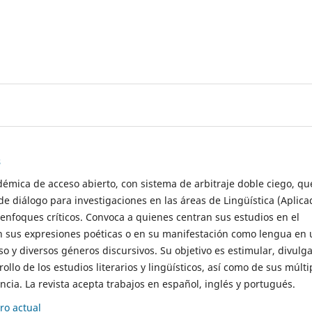
s
démica de acceso abierto, con sistema de arbitraje doble ciego, qu
de diálogo para investigaciones en las áreas de Lingüística (Aplica
 enfoques críticos. Convoca a quienes centran sus estudios en el
n sus expresiones poéticas o en su manifestación como lengua en 
so y diversos géneros discursivos. Su objetivo es estimular, divulga
rollo de los estudios literarios y lingüísticos, así como de sus múlti
cia. La revista acepta trabajos en español, inglés y portugués.
o actual