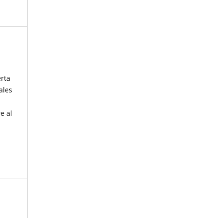
erta
ales
e al