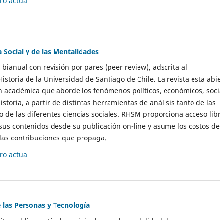
o actual
a Social y de las Mentalidades
 bianual con revisión por pares (peer review), adscrita al
storia de la Universidad de Santiago de Chile. La revista esta abi
n académica que aborde los fenómenos políticos, económicos, soci
historia, a partir de distintas herramientas de análisis tanto de las
e las diferentes ciencias sociales. RHSM proporciona acceso libr
sus contenidos desde su publicación on-line y asume los costos de
las contribuciones que propaga.
o actual
e las Personas y Tecnología