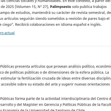
 las ciencias sociales y humanidades. En este contexto, a partir del
de 2025 (Volumen 15, N° 27),
Palimpsesto
solo publica trabajos
campo de estudios, mantendrá su carácter de revista semestral, de
sus artículos seguirán siendo sometidos a revisión de pares bajo el
ciego”. Recibirá colaboraciones en idioma español e inglés.
o actual
s Públicas presenta artículos que provean análisis político, económi
ico de políticas públicas o de dimensiones de la esfera pública. La
estimular la fertilización cruzada de ideas entre diversas disciplin
 accesible sobre su estado del arte y sugerir nuevas orientaciones
s Públicas forma parte de la actividad interdisciplinaria del Centro 
esarrollo y del Magíster en Gerencia y Políticas Públicas de la Facul
y Economía de la Universidad de Santiago de Chile.