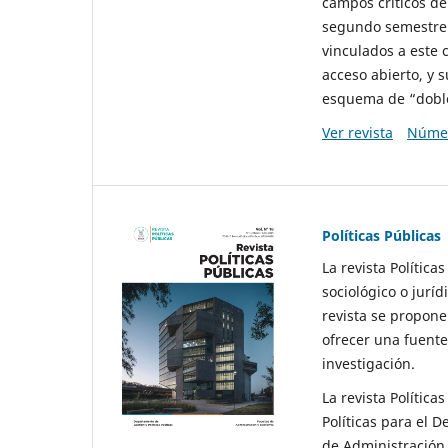
campos críticos de
segundo semestre 
vinculados a este 
acceso abierto, y 
esquema de “doble 
Ver revista
Númer
Políticas Públicas
La revista Política
sociológico o juríd
revista se propone 
ofrecer una fuente
investigación.
La revista Política
Políticas para el D
de Administración 