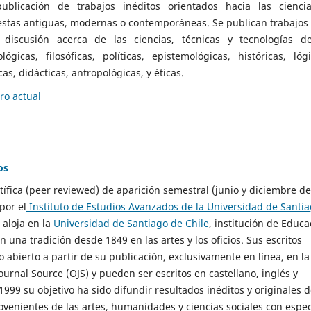
ublicación de trabajos inéditos orientados hacia las cienci
 estas antiguas, modernas o contemporáneas. Se publican trabajos
 discusión acerca de las ciencias, técnicas y tecnologías d
lógicas, filosóficas, políticas, epistemológicas, históricas, lógi
as, didácticas, antropológicas, y éticas.
o actual
os
ntífica (peer reviewed) de aparición semestral (junio y diciembre de
por el
Instituto de Estudios Avanzados de la Universidad de Santi
e aloja en la
Universidad de Santiago de Chile
, institución de Educa
n una tradición desde 1849 en las artes y los oficios. Sus escritos
 abierto a partir de su publicación, exclusivamente en línea, en la
urnal Source (OJS) y pueden ser escritos en castellano, inglés y
999 su objetivo ha sido difundir resultados inéditos y originales 
ovenientes de las artes, humanidades y ciencias sociales con espec