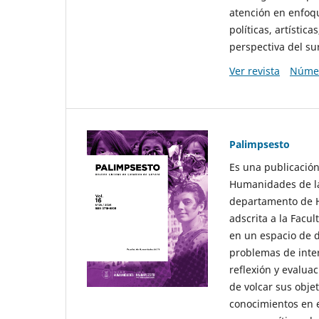
atención en enfoqu
políticas, artísti
perspectiva del sur
Ver revista
Númer
Palimpsesto
Es una publicación
Humanidades de la
departamento de Hi
adscrita a la Fac
en un espacio de d
problemas de interé
reflexión y evaluac
de volcar sus obje
conocimientos en e