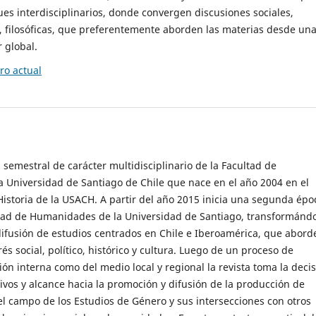
es interdisciplinarios, donde convergen discusiones sociales,
cas, filosóficas, que preferentemente aborden las materias desde un
 global.
o actual
 semestral de carácter multidisciplinario de la Facultad de
 Universidad de Santiago de Chile que nace en el año 2004 en el
storia de la USACH. A partir del año 2015 inicia una segunda épo
ultad de Humanidades de la Universidad de Santiago, transformánd
ifusión de estudios centrados en Chile e Iberoamérica, que abord
s social, político, histórico y cultura. Luego de un proceso de
ión interna como del medio local y regional la revista toma la deci
tivos y alcance hacia la promoción y difusión de la producción de
l campo de los Estudios de Género y sus intersecciones con otros