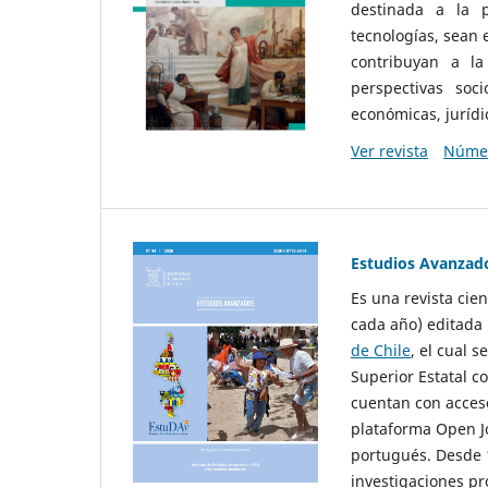
destinada a la p
tecnologías, sean
contribuyan a la
perspectivas socio
económicas, jurídic
Ver revista
Númer
Estudios Avanzad
Es una revista cie
cada año) editada 
de Chile
, el cual s
Superior Estatal co
cuentan con acceso
plataforma Open Jo
portugués. Desde 1
investigaciones pr