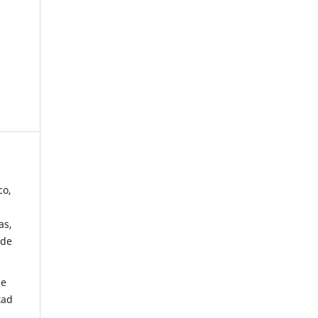
co,
as,
 de
de
tad