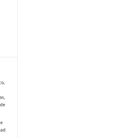
co,
as,
 de
de
tad