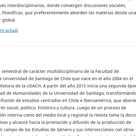
es interdisciplinarios, donde convergen discusiones sociales,
cas, filosóficas, que preferentemente aborden las materias desde un
 global.
o actual
 semestral de carácter multidisciplinario de la Facultad de
 Universidad de Santiago de Chile que nace en el año 2004 en el
storia de la USACH. A partir del año 2015 inicia una segunda épo
ultad de Humanidades de la Universidad de Santiago, transformánd
ifusión de estudios centrados en Chile e Iberoamérica, que abord
s social, político, histórico y cultura. Luego de un proceso de
ión interna como del medio local y regional la revista toma la deci
tivos y alcance hacia la promoción y difusión de la producción de
l campo de los Estudios de Género y sus intersecciones con otros