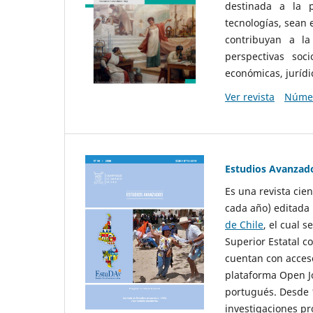
destinada a la p
tecnologías, sean
contribuyan a la
perspectivas socio
económicas, jurídic
Ver revista
Númer
Estudios Avanzad
Es una revista cie
cada año) editada 
de Chile
, el cual s
Superior Estatal co
cuentan con acceso
plataforma Open Jo
portugués. Desde 1
investigaciones pr