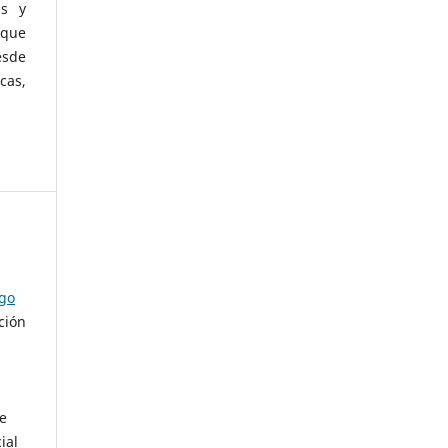
as y
 que
esde
cas,
ago
ción
de
ial