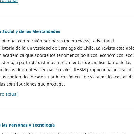
o actual
a Social y de las Mentalidades
 bianual con revisión por pares (peer review), adscrita al
storia de la Universidad de Santiago de Chile. La revista esta abi
n académica que aborde los fenómenos políticos, económicos, soci
historia, a partir de distintas herramientas de análisis tanto de las
e las diferentes ciencias sociales. RHSM proporciona acceso libr
sus contenidos desde su publicación on-line y asume los costos de
las contribuciones que propaga.
o actual
e las Personas y Tecnología