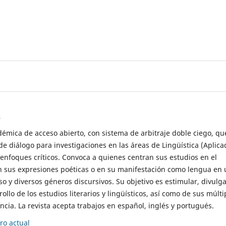
s
démica de acceso abierto, con sistema de arbitraje doble ciego, qu
de diálogo para investigaciones en las áreas de Lingüística (Aplica
 enfoques críticos. Convoca a quienes centran sus estudios en el
n sus expresiones poéticas o en su manifestación como lengua en 
so y diversos géneros discursivos. Su objetivo es estimular, divulga
rollo de los estudios literarios y lingüísticos, así como de sus múlti
cia. La revista acepta trabajos en español, inglés y portugués.
o actual