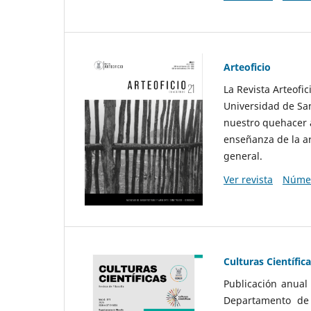
Arteoficio
La Revista Arteofi
Universidad de San
nuestro quehacer a
enseñanza de la ar
general.
Ver revista
Númer
Culturas Científic
Publicación anual
Departamento de F