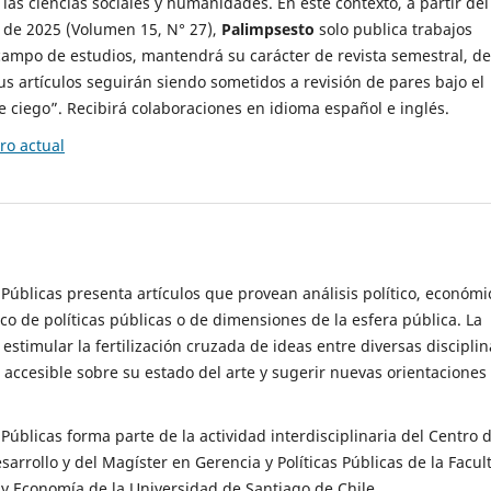
 las ciencias sociales y humanidades. En este contexto, a partir del
de 2025 (Volumen 15, N° 27),
Palimpsesto
solo publica trabajos
campo de estudios, mantendrá su carácter de revista semestral, de
sus artículos seguirán siendo sometidos a revisión de pares bajo el
ciego”. Recibirá colaboraciones en idioma español e inglés.
o actual
s Públicas presenta artículos que provean análisis político, económi
ico de políticas públicas o de dimensiones de la esfera pública. La
estimular la fertilización cruzada de ideas entre diversas disciplin
 accesible sobre su estado del arte y sugerir nuevas orientaciones
s Públicas forma parte de la actividad interdisciplinaria del Centro 
esarrollo y del Magíster en Gerencia y Políticas Públicas de la Facul
y Economía de la Universidad de Santiago de Chile.