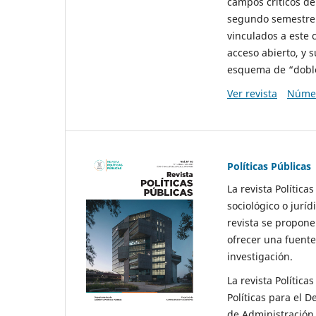
campos críticos de
segundo semestre 
vinculados a este 
acceso abierto, y 
esquema de “doble 
Ver revista
Númer
Políticas Públicas
La revista Política
sociológico o juríd
revista se propone 
ofrecer una fuente
investigación.
La revista Política
Políticas para el D
de Administración 