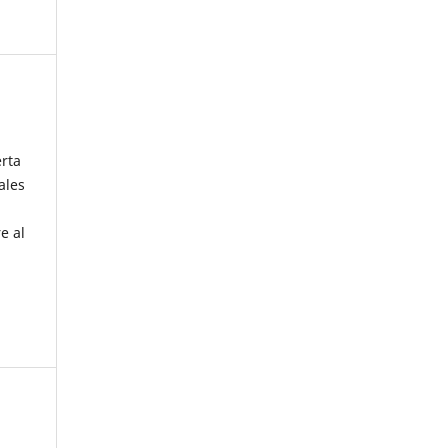
erta
ales
e al