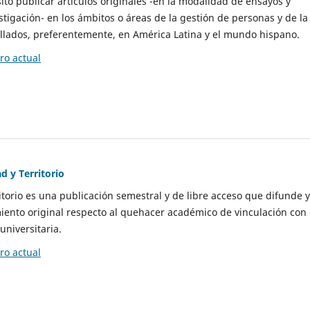
to publicar artículos originales -en la modalidad de ensayos y
stigación- en los ámbitos o áreas de la gestión de personas y de la
llados, preferentemente, en América Latina y el mundo hispano.
o actual
d y Territorio
itorio es una publicación semestral y de libre acceso que difunde y
ento original respecto al quehacer académico de vinculación con 
universitaria.
o actual