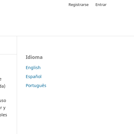
Registrarse
Entrar
Idioma
English
Español
e
Português
da)
uso
r y
ples