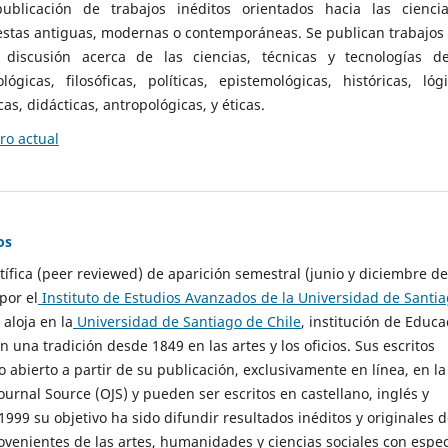
ublicación de trabajos inéditos orientados hacia las cienci
 estas antiguas, modernas o contemporáneas. Se publican trabajos
 discusión acerca de las ciencias, técnicas y tecnologías d
lógicas, filosóficas, políticas, epistemológicas, históricas, lógi
as, didácticas, antropológicas, y éticas.
o actual
os
ntífica (peer reviewed) de aparición semestral (junio y diciembre de
por el
Instituto de Estudios Avanzados de la Universidad de Santi
e aloja en la
Universidad de Santiago de Chile
, institución de Educa
n una tradición desde 1849 en las artes y los oficios. Sus escritos
 abierto a partir de su publicación, exclusivamente en línea, en la
urnal Source (OJS) y pueden ser escritos en castellano, inglés y
999 su objetivo ha sido difundir resultados inéditos y originales 
ovenientes de las artes, humanidades y ciencias sociales con espec