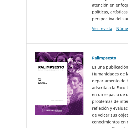
atención en enfoqu
políticas, artísti
perspectiva del sur
Ver revista
Númer
Palimpsesto
Es una publicación
Humanidades de la
departamento de Hi
adscrita a la Fac
en un espacio de d
problemas de interé
reflexión y evaluac
de volcar sus obje
conocimientos en e