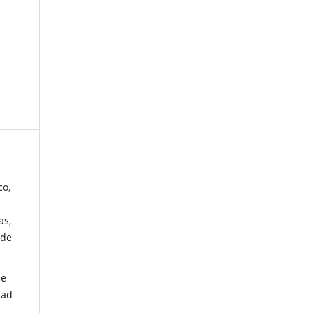
co,
as,
 de
de
tad