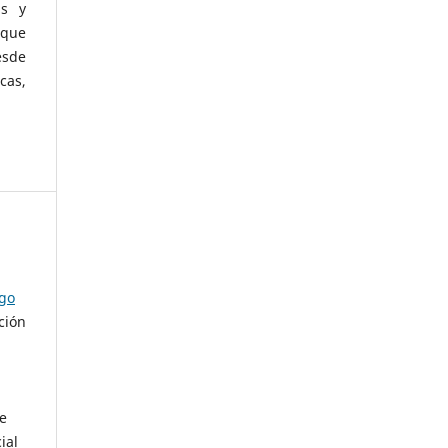
as y
 que
esde
cas,
ago
ción
de
ial