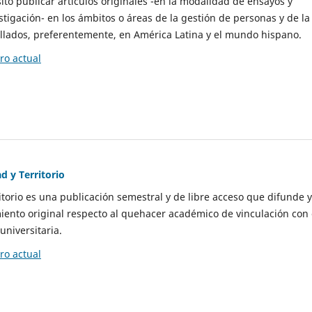
to publicar artículos originales -en la modalidad de ensayos y
stigación- en los ámbitos o áreas de la gestión de personas y de la
llados, preferentemente, en América Latina y el mundo hispano.
o actual
d y Territorio
itorio es una publicación semestral y de libre acceso que difunde y
ento original respecto al quehacer académico de vinculación con 
universitaria.
o actual