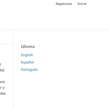
Registrarse
Entrar
Idioma
English
Español
e
Português
da)
uso
r y
ples