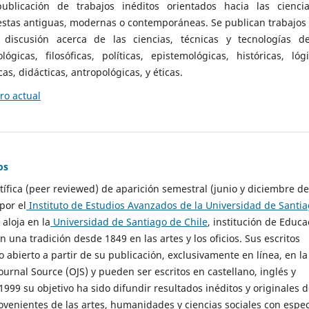
ublicación de trabajos inéditos orientados hacia las cienci
 estas antiguas, modernas o contemporáneas. Se publican trabajos
 discusión acerca de las ciencias, técnicas y tecnologías d
lógicas, filosóficas, políticas, epistemológicas, históricas, lógi
as, didácticas, antropológicas, y éticas.
o actual
os
ntífica (peer reviewed) de aparición semestral (junio y diciembre de
por el
Instituto de Estudios Avanzados de la Universidad de Santi
e aloja en la
Universidad de Santiago de Chile
, institución de Educa
n una tradición desde 1849 en las artes y los oficios. Sus escritos
 abierto a partir de su publicación, exclusivamente en línea, en la
urnal Source (OJS) y pueden ser escritos en castellano, inglés y
999 su objetivo ha sido difundir resultados inéditos y originales 
ovenientes de las artes, humanidades y ciencias sociales con espec