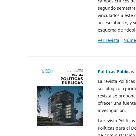
campos críticos de
segundo semestre 
vinculados a este 
acceso abierto, y 
esquema de “doble 
Ver revista
Númer
Políticas Públicas
La revista Política
sociológico o juríd
revista se propone 
ofrecer una fuente
investigación.
La revista Política
Políticas para el D
de Administración 