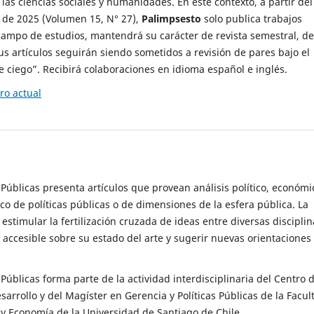
 las ciencias sociales y humanidades. En este contexto, a partir del
de 2025 (Volumen 15, N° 27),
Palimpsesto
solo publica trabajos
campo de estudios, mantendrá su carácter de revista semestral, de
sus artículos seguirán siendo sometidos a revisión de pares bajo el
ciego”. Recibirá colaboraciones en idioma español e inglés.
o actual
s Públicas presenta artículos que provean análisis político, económi
ico de políticas públicas o de dimensiones de la esfera pública. La
estimular la fertilización cruzada de ideas entre diversas disciplin
 accesible sobre su estado del arte y sugerir nuevas orientaciones
s Públicas forma parte de la actividad interdisciplinaria del Centro 
esarrollo y del Magíster en Gerencia y Políticas Públicas de la Facul
y Economía de la Universidad de Santiago de Chile.