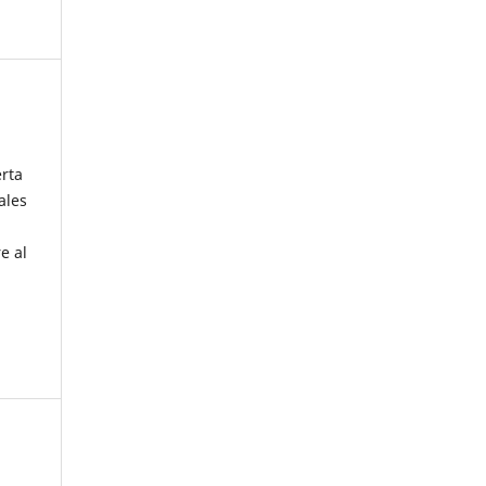
erta
ales
e al