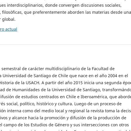
es interdisciplinarios, donde convergen discusiones sociales,
cas, filosóficas, que preferentemente aborden las materias desde un
 global.
o actual
 semestral de carácter multidisciplinario de la Facultad de
 Universidad de Santiago de Chile que nace en el año 2004 en el
storia de la USACH. A partir del año 2015 inicia una segunda épo
ultad de Humanidades de la Universidad de Santiago, transformánd
ifusión de estudios centrados en Chile e Iberoamérica, que abord
s social, político, histórico y cultura. Luego de un proceso de
ión interna como del medio local y regional la revista toma la deci
tivos y alcance hacia la promoción y difusión de la producción de
l campo de los Estudios de Género y sus intersecciones con otros