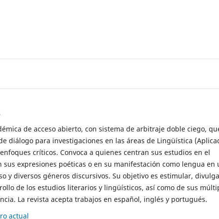
s
démica de acceso abierto, con sistema de arbitraje doble ciego, qu
de diálogo para investigaciones en las áreas de Lingüística (Aplica
 enfoques críticos. Convoca a quienes centran sus estudios en el
n sus expresiones poéticas o en su manifestación como lengua en 
so y diversos géneros discursivos. Su objetivo es estimular, divulga
rollo de los estudios literarios y lingüísticos, así como de sus múlti
cia. La revista acepta trabajos en español, inglés y portugués.
o actual