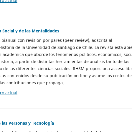
o actual
a Social y de las Mentalidades
 bianual con revisión por pares (peer review), adscrita al
storia de la Universidad de Santiago de Chile. La revista esta abi
n académica que aborde los fenómenos políticos, económicos, soci
historia, a partir de distintas herramientas de análisis tanto de las
e las diferentes ciencias sociales. RHSM proporciona acceso libr
sus contenidos desde su publicación on-line y asume los costos de
las contribuciones que propaga.
o actual
e las Personas y Tecnología