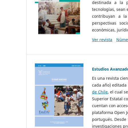
destinada a la p
tecnologías, sean
contribuyan a la
perspectivas socio
económicas, jurídic
Ver revista
Númer
Estudios Avanzad
Es una revista cie
cada año) editada 
de Chile
, el cual s
Superior Estatal co
cuentan con acceso
plataforma Open Jo
portugués. Desde 1
investigaciones pr