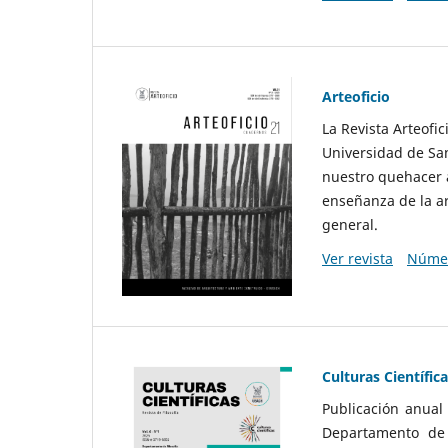
Arteoficio
La Revista Arteofi
Universidad de San
nuestro quehacer a
enseñanza de la ar
general.
Ver revista
Númer
Culturas Científic
Publicación anual
Departamento de F