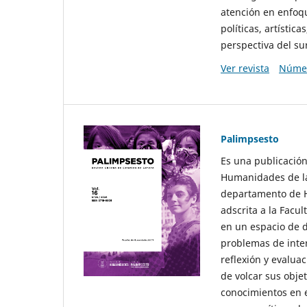
atención en enfoqu
políticas, artísti
perspectiva del sur
Ver revista
Númer
Palimpsesto
Es una publicación
Humanidades de la
departamento de Hi
adscrita a la Fac
en un espacio de d
problemas de interé
reflexión y evaluac
de volcar sus obje
conocimientos en e