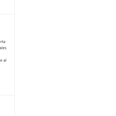
erta
ales
e al