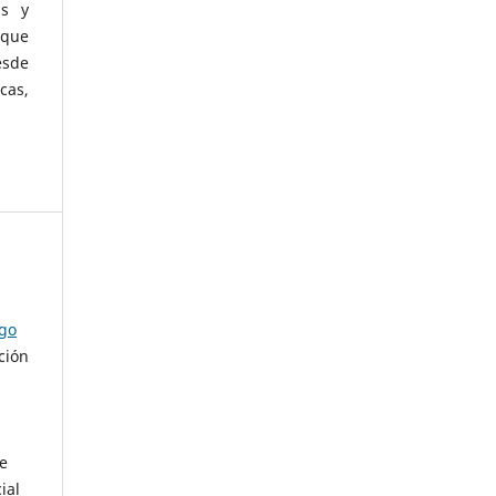
as y
 que
esde
cas,
ago
ción
de
ial