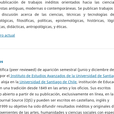
ublicación de trabajos inéditos orientados hacia las cienci
 estas antiguas, modernas o contemporáneas. Se publican trabajos
 discusión acerca de las ciencias, técnicas y tecnologías d
lógicas, filosóficas, políticas, epistemológicas, históricas, lógi
as, didácticas, antropológicas, y éticas.
o actual
os
ntífica (peer reviewed) de aparición semestral (junio y diciembre de
por el
Instituto de Estudios Avanzados de la Universidad de Santi
e aloja en la
Universidad de Santiago de Chile
, institución de Educa
n una tradición desde 1849 en las artes y los oficios. Sus escritos
 abierto a partir de su publicación, exclusivamente en línea, en la
urnal Source (OJS) y pueden ser escritos en castellano, inglés y
999 su objetivo ha sido difundir resultados inéditos y originales 
ovenientes de las artes, humanidades y ciencias sociales con espec