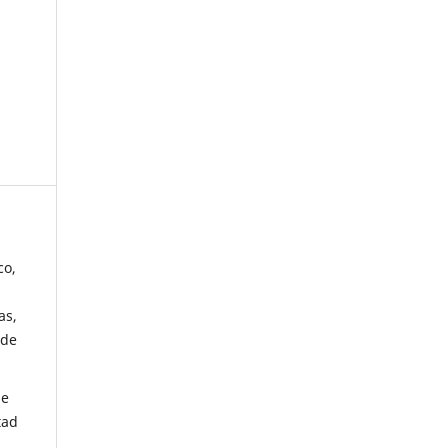
co,
as,
 de
de
tad