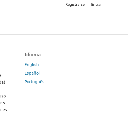
Registrarse
Entrar
Idioma
English
Español
e
Português
da)
uso
r y
ples