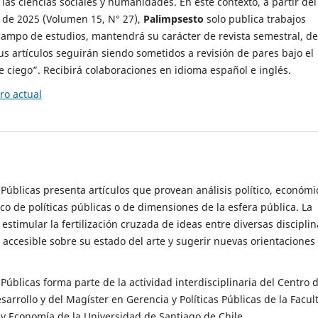
 las ciencias sociales y humanidades. En este contexto, a partir del
de 2025 (Volumen 15, N° 27),
Palimpsesto
solo publica trabajos
campo de estudios, mantendrá su carácter de revista semestral, de
sus artículos seguirán siendo sometidos a revisión de pares bajo el
ciego”. Recibirá colaboraciones en idioma español e inglés.
o actual
s Públicas presenta artículos que provean análisis político, económi
ico de políticas públicas o de dimensiones de la esfera pública. La
estimular la fertilización cruzada de ideas entre diversas disciplin
 accesible sobre su estado del arte y sugerir nuevas orientaciones
s Públicas forma parte de la actividad interdisciplinaria del Centro 
esarrollo y del Magíster en Gerencia y Políticas Públicas de la Facul
y Economía de la Universidad de Santiago de Chile.