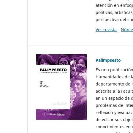
atención en enfoqu
políticas, artísti
perspectiva del sur
Ver revista
Númer
Palimpsesto
Es una publicación
Humanidades de la
departamento de Hi
adscrita a la Fac
en un espacio de d
problemas de interé
reflexión y evaluac
de volcar sus obje
conocimientos en e