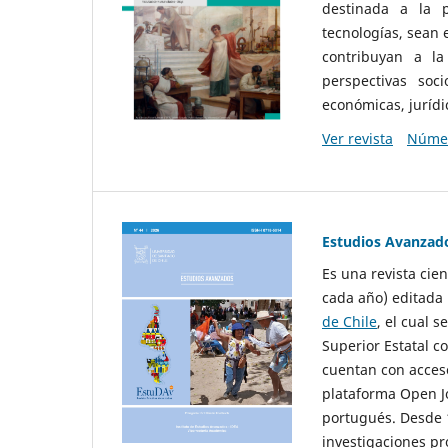
destinada a la p
tecnologías, sean
contribuyan a la
perspectivas socio
económicas, jurídic
Ver revista
Númer
Estudios Avanzad
Es una revista cie
cada año) editada 
de Chile
, el cual s
Superior Estatal co
cuentan con acceso
plataforma Open Jo
portugués. Desde 1
investigaciones pr