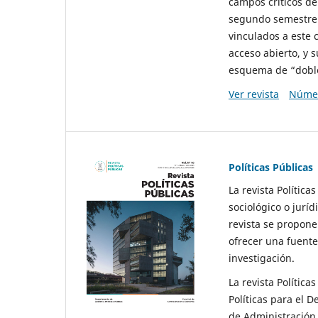
campos críticos de
segundo semestre 
vinculados a este 
acceso abierto, y 
esquema de “doble 
Ver revista
Númer
Políticas Públicas
La revista Política
sociológico o juríd
revista se propone 
ofrecer una fuente
investigación.
La revista Política
Políticas para el D
de Administración 