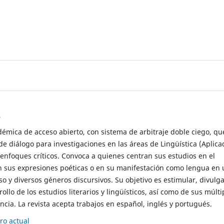
s
démica de acceso abierto, con sistema de arbitraje doble ciego, qu
de diálogo para investigaciones en las áreas de Lingüística (Aplica
 enfoques críticos. Convoca a quienes centran sus estudios en el
n sus expresiones poéticas o en su manifestación como lengua en 
so y diversos géneros discursivos. Su objetivo es estimular, divulga
rollo de los estudios literarios y lingüísticos, así como de sus múlti
cia. La revista acepta trabajos en español, inglés y portugués.
o actual