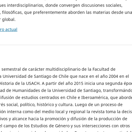
es interdisciplinarios, donde convergen discusiones sociales,
cas, filosóficas, que preferentemente aborden las materias desde un
 global.
o actual
 semestral de carácter multidisciplinario de la Facultad de
 Universidad de Santiago de Chile que nace en el año 2004 en el
storia de la USACH. A partir del año 2015 inicia una segunda épo
ultad de Humanidades de la Universidad de Santiago, transformánd
ifusión de estudios centrados en Chile e Iberoamérica, que abord
s social, político, histórico y cultura. Luego de un proceso de
ión interna como del medio local y regional la revista toma la deci
tivos y alcance hacia la promoción y difusión de la producción de
l campo de los Estudios de Género y sus intersecciones con otros