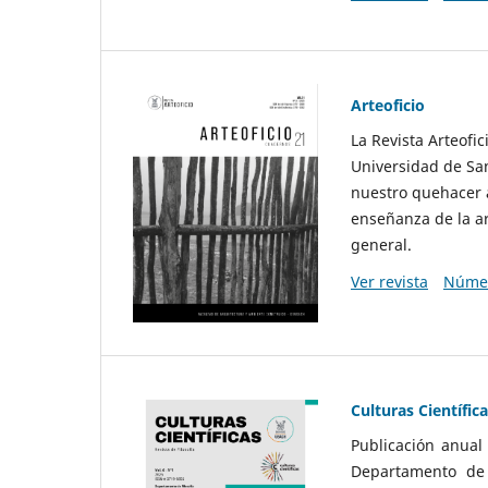
Arteoficio
La Revista Arteofi
Universidad de San
nuestro quehacer a
enseñanza de la ar
general.
Ver revista
Númer
Culturas Científic
Publicación anual
Departamento de F