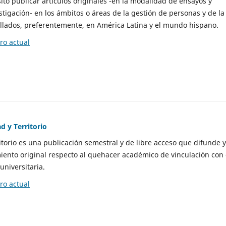
to publicar artículos originales -en la modalidad de ensayos y
stigación- en los ámbitos o áreas de la gestión de personas y de la
llados, preferentemente, en América Latina y el mundo hispano.
o actual
d y Territorio
itorio es una publicación semestral y de libre acceso que difunde y
ento original respecto al quehacer académico de vinculación con 
universitaria.
o actual