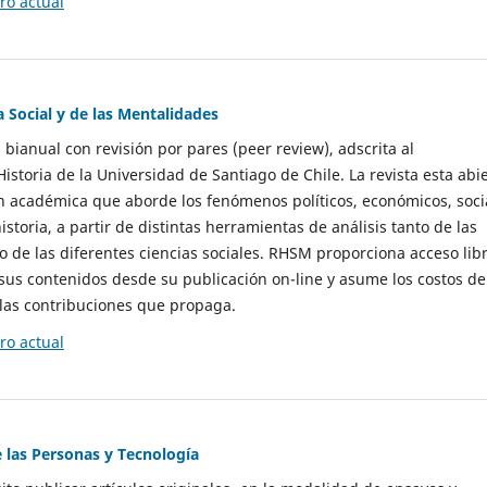
o actual
a Social y de las Mentalidades
 bianual con revisión por pares (peer review), adscrita al
storia de la Universidad de Santiago de Chile. La revista esta abi
n académica que aborde los fenómenos políticos, económicos, soci
historia, a partir de distintas herramientas de análisis tanto de las
e las diferentes ciencias sociales. RHSM proporciona acceso libr
sus contenidos desde su publicación on-line y asume los costos de
las contribuciones que propaga.
o actual
e las Personas y Tecnología