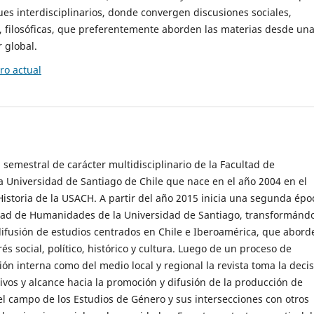
es interdisciplinarios, donde convergen discusiones sociales,
cas, filosóficas, que preferentemente aborden las materias desde un
 global.
o actual
 semestral de carácter multidisciplinario de la Facultad de
 Universidad de Santiago de Chile que nace en el año 2004 en el
storia de la USACH. A partir del año 2015 inicia una segunda épo
ultad de Humanidades de la Universidad de Santiago, transformánd
ifusión de estudios centrados en Chile e Iberoamérica, que abord
s social, político, histórico y cultura. Luego de un proceso de
ión interna como del medio local y regional la revista toma la deci
tivos y alcance hacia la promoción y difusión de la producción de
l campo de los Estudios de Género y sus intersecciones con otros