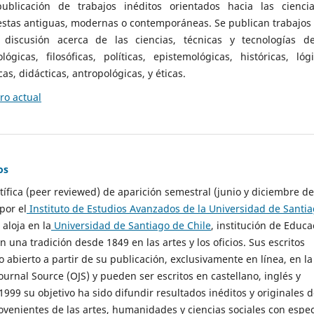
ublicación de trabajos inéditos orientados hacia las cienci
 estas antiguas, modernas o contemporáneas. Se publican trabajos
 discusión acerca de las ciencias, técnicas y tecnologías d
lógicas, filosóficas, políticas, epistemológicas, históricas, lógi
as, didácticas, antropológicas, y éticas.
o actual
os
ntífica (peer reviewed) de aparición semestral (junio y diciembre de
por el
Instituto de Estudios Avanzados de la Universidad de Santi
e aloja en la
Universidad de Santiago de Chile
, institución de Educa
n una tradición desde 1849 en las artes y los oficios. Sus escritos
 abierto a partir de su publicación, exclusivamente en línea, en la
urnal Source (OJS) y pueden ser escritos en castellano, inglés y
999 su objetivo ha sido difundir resultados inéditos y originales 
ovenientes de las artes, humanidades y ciencias sociales con espec