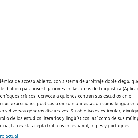
s
démica de acceso abierto, con sistema de arbitraje doble ciego, qu
de diálogo para investigaciones en las áreas de Lingüística (Aplica
 enfoques críticos. Convoca a quienes centran sus estudios en el
n sus expresiones poéticas o en su manifestación como lengua en 
so y diversos géneros discursivos. Su objetivo es estimular, divulga
rollo de los estudios literarios y lingüísticos, así como de sus múlti
cia. La revista acepta trabajos en español, inglés y portugués.
o actual