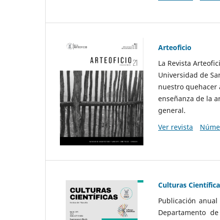
Arteoficio
La Revista Arteofi
Universidad de San
nuestro quehacer a
enseñanza de la ar
general.
Ver revista
Númer
Culturas Científic
Publicación anual
Departamento de F