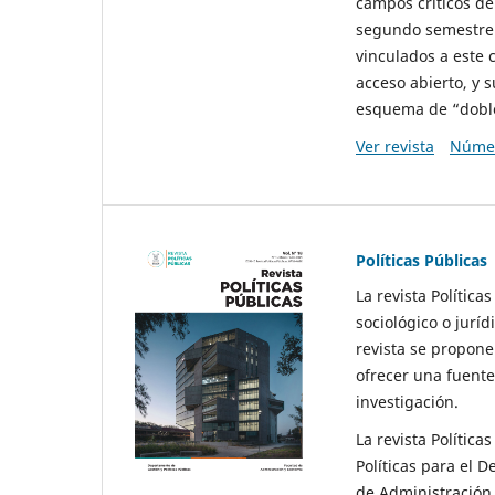
campos críticos de
segundo semestre 
vinculados a este 
acceso abierto, y 
esquema de “doble 
Ver revista
Númer
Políticas Públicas
La revista Política
sociológico o juríd
revista se propone 
ofrecer una fuente
investigación.
La revista Política
Políticas para el D
de Administración 