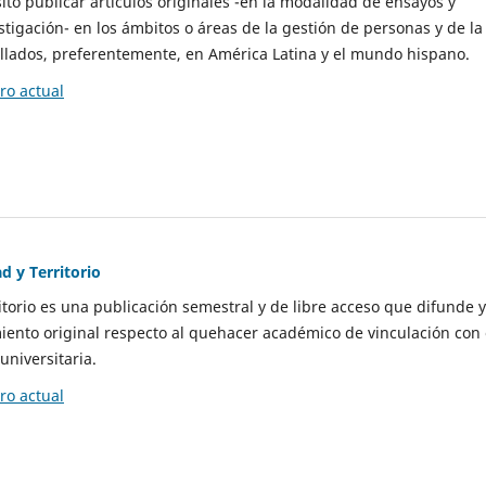
to publicar artículos originales -en la modalidad de ensayos y
stigación- en los ámbitos o áreas de la gestión de personas y de la
llados, preferentemente, en América Latina y el mundo hispano.
o actual
d y Territorio
itorio es una publicación semestral y de libre acceso que difunde y
ento original respecto al quehacer académico de vinculación con 
universitaria.
o actual