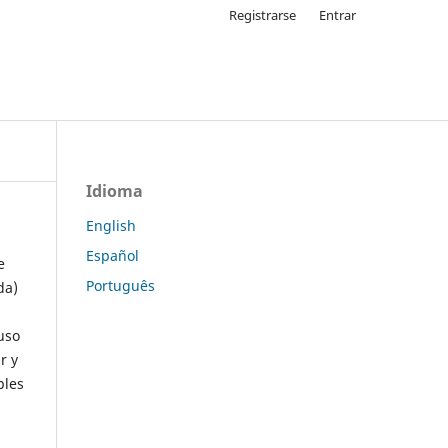
Registrarse
Entrar
Idioma
English
Español
e
Português
da)
uso
r y
ples