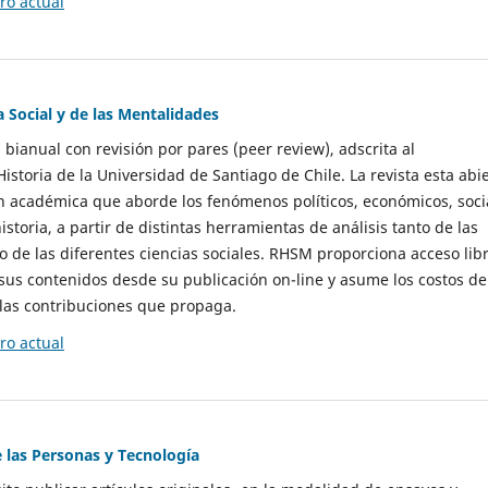
o actual
a Social y de las Mentalidades
 bianual con revisión por pares (peer review), adscrita al
storia de la Universidad de Santiago de Chile. La revista esta abi
n académica que aborde los fenómenos políticos, económicos, soci
historia, a partir de distintas herramientas de análisis tanto de las
e las diferentes ciencias sociales. RHSM proporciona acceso libr
sus contenidos desde su publicación on-line y asume los costos de
las contribuciones que propaga.
o actual
e las Personas y Tecnología