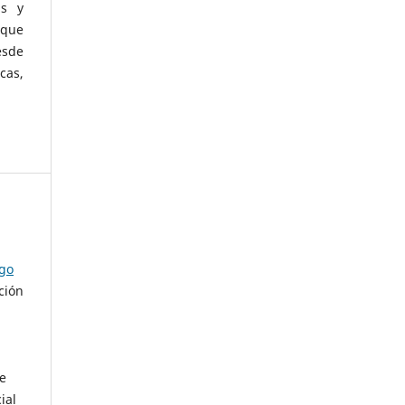
as y
 que
esde
cas,
ago
ción
de
ial