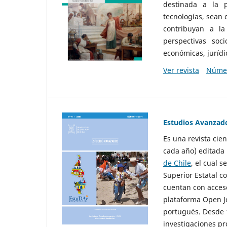
destinada a la p
tecnologías, sean
contribuyan a la
perspectivas socio
económicas, jurídic
Ver revista
Númer
Estudios Avanzad
Es una revista cie
cada año) editada 
de Chile
, el cual s
Superior Estatal co
cuentan con acceso
plataforma Open Jo
portugués. Desde 1
investigaciones pr