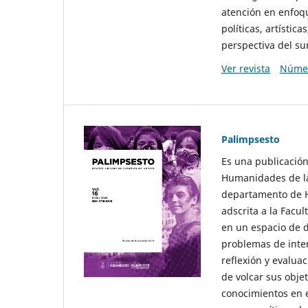
atención en enfoqu
políticas, artísti
perspectiva del sur
Ver revista
Númer
Palimpsesto
Es una publicación
Humanidades de la
departamento de Hi
adscrita a la Fac
en un espacio de d
problemas de interé
reflexión y evaluac
de volcar sus obje
conocimientos en e