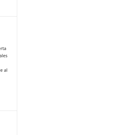
erta
ales
e al