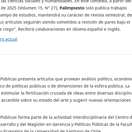
 las ciencias sociales y humanidades. En este contexto, a partir del
de 2025 (Volumen 15, N° 27),
Palimpsesto
solo publica trabajos
campo de estudios, mantendrá su carácter de revista semestral, de
sus artículos seguirán siendo sometidos a revisión de pares bajo el
ciego”. Recibirá colaboraciones en idioma español e inglés.
o actual
s Públicas presenta artículos que provean análisis político, económi
ico de políticas públicas o de dimensiones de la esfera pública. La
estimular la fertilización cruzada de ideas entre diversas disciplin
 accesible sobre su estado del arte y sugerir nuevas orientaciones
s Públicas forma parte de la actividad interdisciplinaria del Centro 
esarrollo y del Magíster en Gerencia y Políticas Públicas de la Facul
y Economía de la Universidad de Santiago de Chile.