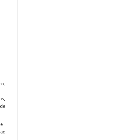
co,
as,
 de
de
tad